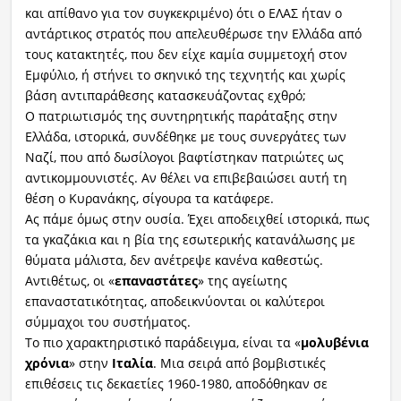
και απίθανο για τον συγκεκριμένο) ότι ο ΕΛΑΣ ήταν ο
αντάρτικος στρατός που απελευθέρωσε την Ελλάδα από
τους κατακτητές, που δεν είχε καμία συμμετοχή στον
Εμφύλιο, ή στήνει το σκηνικό της τεχνητής και χωρίς
βάση αντιπαράθεσης κατασκευάζοντας εχθρό;
Ο πατριωτισμός της συντηρητικής παράταξης στην
Ελλάδα, ιστορικά, συνδέθηκε με τους συνεργάτες των
Ναζί, που από δωσίλογοι βαφτίστηκαν πατριώτες ως
αντικομμουνιστές. Αν θέλει να επιβεβαιώσει αυτή τη
θέση ο Κυρανάκης, σίγουρα τα κατάφερε.
Ας πάμε όμως στην ουσία. Έχει αποδειχθεί ιστορικά, πως
τα γκαζάκια και η βία της εσωτερικής κατανάλωσης με
θύματα μάλιστα, δεν ανέτρεψε κανένα καθεστώς.
Αντιθέτως, οι «
επαναστάτες
» της αγείωτης
επαναστατικότητας, αποδεικνύονται οι καλύτεροι
σύμμαχοι του συστήματος.
Το πιο χαρακτηριστικό παράδειγμα, είναι τα «
μολυβένια
χρόνια
» στην
Ιταλία
. Μια σειρά από βομβιστικές
επιθέσεις τις δεκαετίες 1960-1980, αποδόθηκαν σε