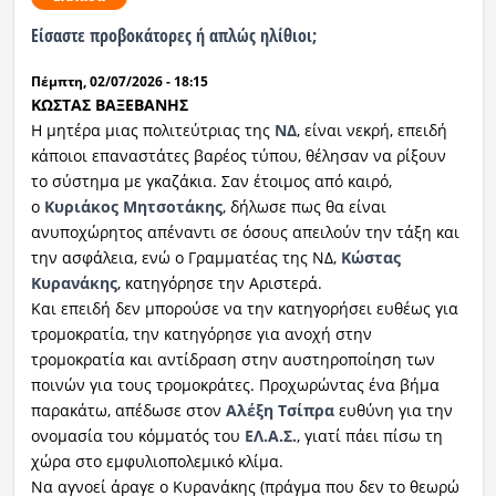
Είσαστε προβοκάτορες ή απλώς ηλίθιοι;
Ραδιόφωνο
LIVE
Πέμπτη, 02/07/2026 - 18:15
ΚΩΣΤΑΣ ΒΑΞΕΒΑΝΗΣ
Εκπομπές
Η μητέρα μιας πολιτεύτριας της
ΝΔ
, είναι νεκρή, επειδή
κάποιοι επαναστάτες βαρέος τύπου, θέλησαν να ρίξουν
το σύστημα με γκαζάκια. Σαν έτοιμος από καιρό,
Πολιτισμός
ο
Κυριάκος Μητσοτάκης
, δήλωσε πως θα είναι
ανυποχώρητος απέναντι σε όσους απειλούν την τάξη και
την ασφάλεια, ενώ ο Γραμματέας της ΝΔ,
Κώστας
Κυρανάκης
, κατηγόρησε την Αριστερά.
Και επειδή δεν μπορούσε να την κατηγορήσει ευθέως για
τρομοκρατία, την κατηγόρησε για ανοχή στην
τρομοκρατία και αντίδραση στην αυστηροποίηση των
ποινών για τους τρομοκράτες. Προχωρώντας ένα βήμα
παρακάτω, απέδωσε στον
Αλέξη Τσίπρα
ευθύνη για την
ονομασία του κόμματός του
ΕΛ.Α.Σ.
, γιατί πάει πίσω τη
χώρα στο εμφυλιοπολεμικό κλίμα.
Να αγνοεί άραγε ο Κυρανάκης (πράγμα που δεν το θεωρώ