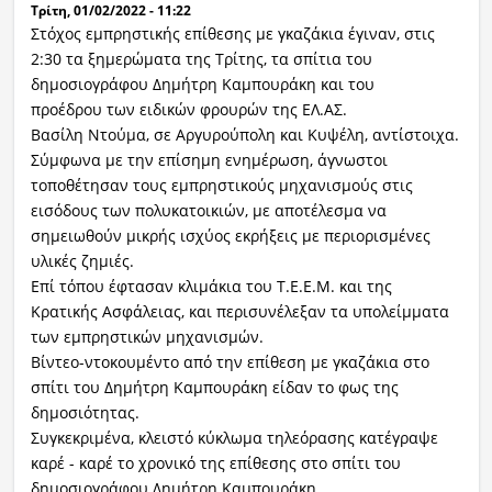
Τρίτη, 01/02/2022 - 11:22
Στόχος εμπρηστικής επίθεσης με γκαζάκια έγιναν, στις
2:30 τα ξημερώματα της Τρίτης, τα σπίτια του
δημοσιογράφου Δημήτρη Καμπουράκη και του
προέδρου των ειδικών φρουρών της ΕΛ.ΑΣ.
Βασίλη Ντούμα, σε Αργυρούπολη και Κυψέλη, αντίστοιχα.
Σύμφωνα με την επίσημη ενημέρωση, άγνωστοι
τοποθέτησαν τους εμπρηστικούς μηχανισμούς στις
εισόδους των πολυκατοικιών, με αποτέλεσμα να
σημειωθούν μικρής ισχύος εκρήξεις με περιορισμένες
υλικές ζημιές.
Επί τόπου έφτασαν κλιμάκια του Τ.Ε.Ε.Μ. και της
Κρατικής Ασφάλειας, και περισυνέλεξαν τα υπολείμματα
των εμπρηστικών μηχανισμών.
Βίντεο-ντοκουμέντο από την επίθεση με γκαζάκια στο
σπίτι του Δημήτρη Καμπουράκη είδαν το φως της
δημοσιότητας.
Συγκεκριμένα, κλειστό κύκλωμα τηλεόρασης κατέγραψε
καρέ - καρέ το χρονικό της επίθεσης στο σπίτι του
δημοσιογράφου Δημήτρη Καμπουράκη.