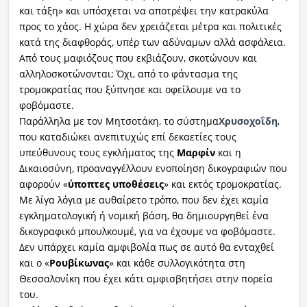
και τάξη» και υπόσχεται να αποτρέψει την κατρακύλα
προς το χάος. Η χώρα δεν χρειάζεται μέτρα και πολιτικές
κατά της διαφθοράς, υπέρ των αδύναμων αλλά ασφάλεια.
Από τους μαφιόζους που εκβιάζουν, σκοτώνουν και
αλληλοσκοτώνονται; Όχι, από το φάντασμα της
τρομοκρατίας που ξύπνησε και οφείλουμε να το
φοβόμαστε.
Παράλληλα με τον Μητσοτάκη, το σύστημα
Χρυσοχοΐδη
,
που καταδιώκει ανεπιτυχώς επί δεκαετίες τους
υπεύθυνους τους εγκλήματος της
Μαρφίν
και η
Δικαιοσύνη, προαναγγέλλουν ενοποίηση δικογραφιών που
αφορούν «
ύποπτες υποθέσεις
» και εκτός τρομοκρατίας.
Με λίγα λόγια με αυθαίρετο τρόπο, που δεν έχει καμία
εγκληματολογική ή νομική βάση, θα δημιουργηθεί ένα
δικογραφικό μπουλκουμέ, για να έχουμε να φοβόμαστε.
Δεν υπάρχει καμία αμφιβολία πως σε αυτό θα ενταχθεί
και ο «
Ρουβίκωνας
» και κάθε συλλογικότητα στη
Θεσσαλονίκη που έχει κάτι αμφισβητήσει στην πορεία
του.