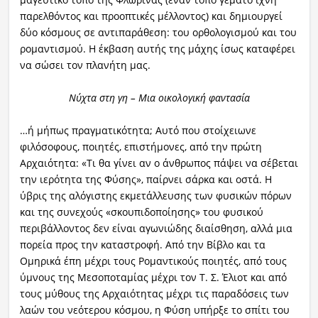
παρελθόντος και προοπτικές μέλλοντος) και δημιουργεί
δύο κόσμους σε αντιπαράθεση: του ορθολογισμού και του
ρομαντισμού. Η έκβαση αυτής της μάχης ίσως καταφέρει
να σώσει τον πλανήτη μας.
Νύχτα στη γη – Μια οικολογική φαντασία
…ή μήπως πραγματικότητα; Αυτό που στοίχειωνε
φιλόσοφους, ποιητές, επιστήμονες, από την πρώτη
Αρχαιότητα: «Τι θα γίνει αν ο άνθρωπος πάψει να σέβεται
την ιερότητα της Φύσης», παίρνει σάρκα και οστά. Η
ύβρις της αλόγιστης εκμετάλλευσης των φυσικών πόρων
και της συνεχούς «σκουπιδοποίησης» του φυσικού
περιβάλλοντος δεν είναι αγωνιώδης διαίσθηση, αλλά μια
πορεία προς την καταστροφή. Από την Βίβλο και τα
Ομηρικά έπη μέχρι τους Ρομαντικούς ποιητές, από τους
ύμνους της Μεσοποταμίας μέχρι τον Τ. Σ. Έλιοτ και από
τους μύθους της Αρχαιότητας μέχρι τις παραδόσεις των
λαών του νεότερου κόσμου, η Φύση υπήρξε το σπίτι του