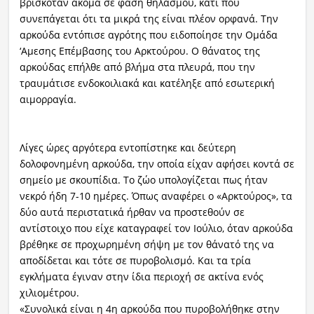
βρισκόταν ακόμα σε φάση θηλασμού, κάτι που
συνεπάγεται ότι τα μικρά της είναι πλέον ορφανά. Την
αρκούδα εντόπισε αγρότης που ειδοποίησε την Ομάδα
‘Αμεσης Επέμβασης του Αρκτούρου. Ο θάνατος της
αρκούδας επήλθε από βλήμα στα πλευρά, που την
τραυμάτισε ενδοκοιλιακά και κατέληξε από εσωτερική
αιμορραγία.
Λίγες ώρες αργότερα εντοπίστηκε και δεύτερη
δολοφονημένη αρκούδα, την οποία είχαν αφήσει κοντά σε
σημείο με σκουπίδια. Το ζώο υπολογίζεται πως ήταν
νεκρό ήδη 7-10 ημέρες. Όπως αναφέρει ο «Αρκτούρος», τα
δύο αυτά περιστατικά ήρθαν να προστεθούν σε
αντίστοιχο που είχε καταγραφεί τον Ιούλιο, όταν αρκούδα
βρέθηκε σε προχωρημένη σήψη με τον θάνατό της να
αποδίδεται και τότε σε πυροβολισμό. Και τα τρία
εγκλήματα έγιναν στην ίδια περιοχή σε ακτίνα ενός
χιλιομέτρου.
«Συνολικά είναι η 4η αρκούδα που πυροβολήθηκε στην