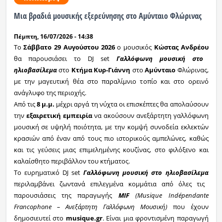
Μια βραδιά μουσικής εξερεύνησης στο Αμύνταιο Φλώρινας
Ραδιόφωνο
Πέμπτη, 16/07/2026 - 14:38
Το
Σάββατο 2
9
Αυγούστου
202
6
ο μουσικός
Κώστας Ανδρέου
Εκπομπές
θα παρουσιάσει το DJ
set
Γαλλόφωνη μουσική στο
ηλιοβασίλεμα
στο
Κτήμα Κυρ-Γιάννη
στο
Αμύνταιο
Φλώρινας,
με την μαγευτική θέα στο παραλίμνιο τοπίο και στο ορεινό
Πολιτισμός
ανάγλυφο της περιοχής.
Από τις
8 μ.μ.
μέχρι αργά τη νύχτα οι επισκέπτες θα απολαύσουν
την
εξαιρετική εμπειρία
να ακούσουν ανεξάρτητη γαλλόφωνη
μουσική σε
υψηλή ποιότητα
, με την κομψή συνοδεία εκλεκτών
κρασιών από έναν από τους πιο ιστορικούς αμπελώνες, καθώς
και τις γεύσεις μιας επιμελημένης κουζίνας, στο φιλόξενο και
καλαίσθητο περιβάλλον του κτήματος.
Το ευρηματικό DJ
set
Γαλλόφωνη μουσική στο ηλιοβασίλεμα
περιλαμβάνει ζωντανά επιλεγμένα κομμάτια από όλες τις
παρουσιάσεις
της παραγωγής
MIF
(
Musique
Indépendante
Francophone
– Ανεξάρτητη Γαλλόφωνη Μουσική)
που έχουν
δημοσιευτεί στο
musique.gr
.
Είναι μια φροντισμένη παραγωγή