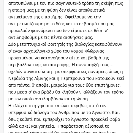
αποτυπώνει με τον πιο σαγηνευτικό τρόπο τη σκέψη πως
η επαφή μας με τη φύση δεν είναι αποκλειστικά
αντικείμενο της επιστήμης. Οφείλουμε να την
αντιμετωπίζουμε με το δέος και το σεβασμό που μας
προκαλούν φαινόμενα που δεν είμαστε σε θέση ν’
αντιληφθούμε με τις πέντε αισθήσεις μας.
Δύο μεταπτυχιακοί φοιτητές της βιολογίας καταφθάνουν
σ’ έναν αρχαιολογικό χώρο του νομού Φλώρινας
προκειμένου να κατανοήσουν αίτια και βαθμό της
περιβαλλοντικής καταστροφής. Η συνύπαρξή τους –
σχεδόν συγκατοίκηση– με υπερφυσικές δυνάμεις, όπως η
Νεράιδα της Λίμνης και η Περπερούνα που κατοικούν εκεί
απο πάντα, θ’ αποβεί μοιραία για τους δύο επιστήμονες,
που μέσα σ’ ένα βράδυ θα κληθούν ν’ αλλάξουν τον τρόπο
με τον οποίο αντιλαμβάνονται τη Φύση.
Η «Νύχτα στη γη» αποτυπώνει ακριβώς αυτό τον
υπερφυσικό διάλογο του Ανθρώπου με το Άγνωστο. Και,
όπως καθετί που εμπεριέχει το Άγνωστο, προκαλεί φόβο
αλλά ασκεί και γοητεία. Η παράσταση αξιοποιεί το
μαγευτικό τόπο της Φλώρινας (έναν τόπο γεμάτο ίχνη