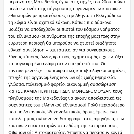
περιοχή της Μακεδονίας έγινε στις αρχές του 20ου αιώνα
πεδίο εντονότατης σύγκρουσης οργανωμένων κρατικών
εθνικισμών με πρωτεύουσες την Αθήνα, το Βελιγράδι και
τη Σόφια είναι σχετικά εύκολη. Κάπως πιο δύσκολο
μοιάζει να αποδεχθούν οι πιστοί του κόσμου νοήματος
του εθνικισμού (οι άνθρωποι της εποχής μας) πως στην
ευρύτερη περιοχή θα μπορούσε να χτιστεί οιαδήποτε
εθνική συνείδηση – ταυτότητα, αν για συγκυριακούς
λόγους κάποιος άλλος κρατικός σχηματισμός είχε εντάξει
τα συγκεκριμένα εδάφη στην επικράτειά του. Οι
«αντικειμενικές» – ουσιοκρατικές και «βιολογικοποιημένες
πτυχές της οργανωμένης κοινωνικής ζωής (θρησκεία,
γλώσσα, πολιτισμικό φορτίο, οικονομική συσσώρευση
κ.α.) ΣΕ ΚΑΜΙΑ ΠΕΡΙΠΤΩΣΗ ΔΕΝ ΜΟΝΟΔΡΟΜΟΥΣΑΝ τους
πληθυσμούς της Μακεδονίας να ακούν αποκλειστικά τις
συχνότητες του ελληνικού εθνικισμού! Πολύ περισσότερο
που με Λακανικούς Ψυχαναλυτικούς όρους έμεινε ένα
«υπόλειμμα», ανίκανο να διαρρραφεί στις αφηγήσεις των
κρατικών επεκτατισμών στα εδάφη της καταρρέουσας
Οθωμανικής Αυτοκρατορίας. Έπρεπε να περάσουν κοντά