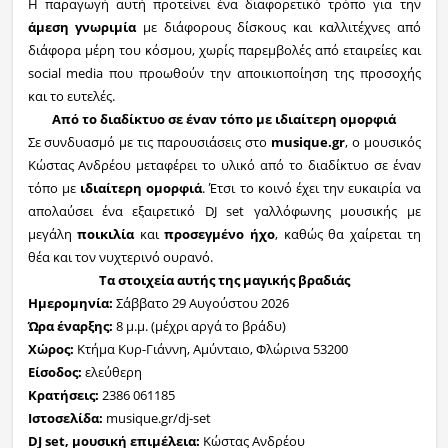
Η παραγωγή αυτή προτείνει ένα διαφορετικό τρόπο για την
άμεση γνωριμία
με διάφορους δίσκους και καλλιτέχνες από
διάφορα μέρη του κόσμου, χωρίς παρεμβολές από εταιρείες και
social media
που προωθούν την αποικιοποίηση της προσοχής
και το ευτελές.
Από το διαδίκτυο σε έναν τόπο με ιδιαίτερη ομορφιά
Σε συνδυασμό με τις παρουσιάσεις στο
musique.gr
, ο μουσικός
Κώστας Ανδρέου μεταφέρει το υλικό από το
διαδίκτυο
σε έναν
τόπο
με
ιδιαίτερη ομορφιά
. Έτσι το κοινό έχει την ευκαιρία να
απολαύσει ένα εξαιρετικό
DJ
set γαλλόφωνης μουσικής με
μεγάλη
ποικιλία
και
προσεγμένο ήχο
, καθώς θα χαίρεται τη
θέα και τον νυχτερινό ουρανό
.
Τα στοιχεία αυτής της μαγικής βραδιάς
Ημερομηνία
:
Σάββατο 29 Αυγούστου 2026
Ώρα έναρξης
:
8
μ.μ. (μέχρι αργά το βράδυ)
Χώρος
:
Κτήμα Κυρ-Γιάννη, Αμύνταιο, Φλώρινα 53200
Είσοδος
:
ελεύθερη
Κρατήσεις
:
2386 061185
Ιστοσελίδα
:
musique.gr/dj-set
DJ
set
, μουσική επιμέλεια:
Κώστας Ανδρέου