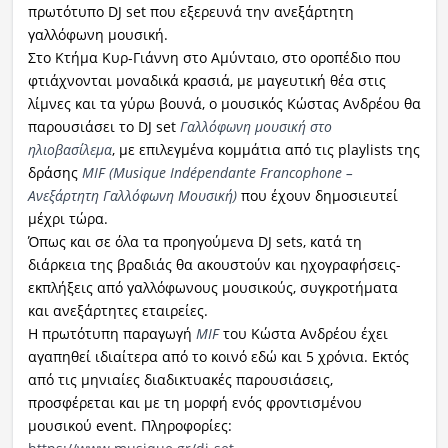
πρωτότυπο DJ set που εξερευνά την ανεξάρτητη
γαλλόφωνη μουσική.
Στο Κτήμα Κυρ-Γιάννη στο Αμύνταιο, στο οροπέδιο που
φτιάχνονται μοναδικά κρασιά, με μαγευτική θέα στις
λίμνες και τα γύρω βουνά, ο μουσικός Κώστας Ανδρέου θα
παρουσιάσει το DJ set
Γαλλόφωνη μουσική στο
ηλιοβασίλεμα
, με επιλεγμένα κομμάτια από τις playlists της
δράσης
MIF (Musique Indépendante Francophone –
Ανεξάρτητη Γαλλόφωνη Μουσική)
που έχουν δημοσιευτεί
μέχρι τώρα.
Όπως και σε όλα τα προηγούμενα DJ sets, κατά τη
διάρκεια της βραδιάς θα ακουστούν και ηχογραφήσεις-
εκπλήξεις από γαλλόφωνους μουσικούς, συγκροτήματα
και ανεξάρτητες εταιρείες.
Η πρωτότυπη παραγωγή
MIF
του Κώστα Ανδρέου έχει
αγαπηθεί ιδιαίτερα από το κοινό εδώ και 5 χρόνια. Εκτός
από τις μηνιαίες διαδικτυακές παρουσιάσεις,
προσφέρεται και με τη μορφή ενός φροντισμένου
μουσικού event. Πληροφορίες: