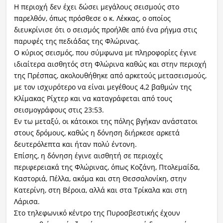
Η περιοχή δεν έχει δώσει μεγάλους σεισμούς στο
παρελθόν, όπως πρόσθεσε ο κ. Λέκκας, ο οποίος
διευκρίνισε ότι ο σεισμός προήλθε από ένα ρήγμα στις
παρυφές της πεδιάδας της Φλώρινας.
Ο κύριος σεισμός, που σύμφωνα με πληροφορίες έγινε
ιδιαίτερα αισθητός στη Φλώρινα καθώς και στην περιοχή
της Πρέσπας, ακολουθήθηκε από αρκετούς μετασεισμούς,
με τον ισχυρότερο να είναι μεγέθους 4,2 βαθμών της
Κλίμακας Ρίχτερ και να καταγράφεται από τους
σεισμογράφους στις 23:53.
Εν τω μεταξύ, οι κάτοικοι της πόλης βγήκαν ανάστατοι
στους δρόμους, καθώς η δόνηση διήρκεσε αρκετά
δευτερόλεπτα και ήταν πολύ έντονη.
Επίσης, η δόνηση έγινε αισθητή σε περιοχές
περιφερειακά της Φλώρινας, όπως Κοζάνη, Πτολεμαΐδα,
Καστοριά, Πέλλα, ακόμα και στη Θεσσαλονίκη, στην
Κατερίνη, στη Βέροια, αλλά και στα Τρίκαλα και στη
Λάρισα.
Στο τηλεφωνικό κέντρο της Πυροσβεστικής έχουν