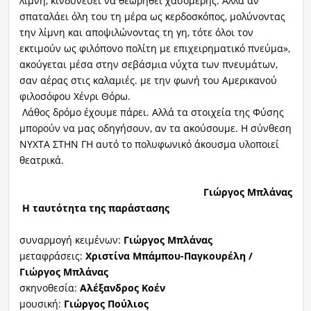
λίμνη, κινδυνεύει να θεωρηθεί χασομέρης. Αλλά αν
σπαταλάει όλη του τη μέρα ως κερδοσκόπος, μολύνοντας
την λίμνη και αποψιλώνοντας τη γη, τότε όλοι τον
εκτιμούν ως φιλόπονο πολίτη με επιχειρηματικό πνεύμα»,
ακούγεται μέσα στην σεβάσμια νύχτα των πνευμάτων,
σαν αέρας στις καλαμιές. με την φωνή του Αμερικανού
φιλοσόφου Χένρι Θόρω.
Λάθος δρόμο έχουμε πάρει. Αλλά τα στοιχεία της Φύσης
μπορούν να μας οδηγήσουν, αν τα ακούσουμε. Η σύνθεση
ΝΥΧΤΑ ΣΤΗΝ ΓΗ αυτό το πολυφωνικό άκουσμα υλοποιεί
θεατρικά.
Γιώργος Μπλάνας
Η ταυτότητα της παράστασης
συναρμογή κειμένων:
Γιώργος Μπλάνας
μεταφράσεις:
Χριστίνα Μπάμπου-Παγκουρέλη /
Γιώργος Μπλάνας
σκηνοθεσία:
Αλέξανδρος Κοέν
μουσική:
Γιώργος Πούλιος