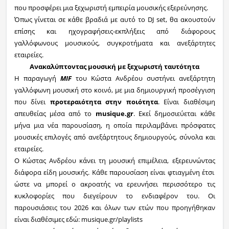
που προσφέρει μια ξεχωριστή εμπειρία μουσικής εξερεύνησης.
Όπως γίνεται σε κάθε βραδιά με αυτό το
DJ set
,
θα ακουστούν
επίσης και ηχογραφήσεις-εκπλήξεις από διάφορους
γαλλόφωνους μουσικούς, συγκροτήματα και ανεξάρτητες
εταιρείες.
Ανακαλύπτοντας μουσική με ξεχωριστή ταυτότητα
Η παραγωγή
MIF
του Κώστα Ανδρέου
συστήνει ανεξάρτητη
γαλλόφωνη μουσική στο κοινό, με μια δημιουργική προσέγγιση
που δίνει
προτεραιότητα στην ποιότητα
. Είναι
διαθέσιμη
απευθείας
μέσα από το
musique.gr
. Εκεί δημοσιεύεται κάθε
μήνα μια νέα
παρουσίαση, η οποία περιλαμβάνει πρόσφατες
μουσικές επιλογές από ανεξάρτητους δημιουργούς, σύνολα και
εταιρείες.
Ο Κώστας Ανδρέου κάνει τη μουσική
επιμέλεια
,
εξερευνώντας
διάφορα είδη μουσικής. Κάθε
παρουσίαση
είναι φτιαγμένη έτσι
ώστε να μπορεί ο ακροατής να
ερευνήσει
περισσότερο τις
κυκλοφορίες που διεγείρουν το
ενδιαφέρον του. Οι
παρουσιάσεις
του 2026 και όλων των ετών
που προηγήθηκαν
είναι διαθέσιμες εδώ
:
musique.gr/playlists