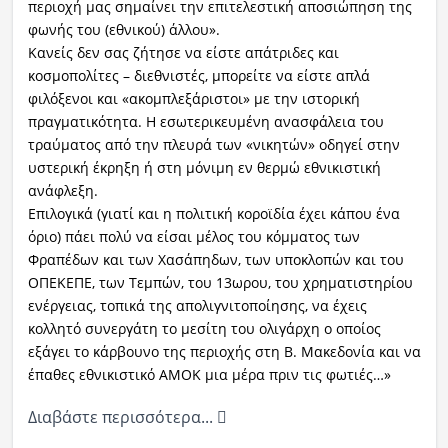
περιοχή μας σημαίνει την επιτελεστική αποσιώπηση της
φωνής του (εθνικού) άλλου».
Κανείς δεν σας ζήτησε να είστε απάτριδες και
κοσμοπολίτες – διεθνιστές, μπορείτε να είστε απλά
φιλόξενοι και «ακομπλεξάριστοι» με την ιστορική
πραγματικότητα. Η εσωτερικευμένη ανασφάλεια του
τραύματος από την πλευρά των «νικητών» οδηγεί στην
υστερική έκρηξη ή στη μόνιμη εν θερμώ εθνικιστική
ανάφλεξη.
Επιλογικά (γιατί και η πολιτική κοροϊδία έχει κάπου ένα
όριο) πάει πολύ να είσαι μέλος του κόμματος των
Φραπέδων και των Χασάπηδων, των υποκλοπών και του
ΟΠΕΚΕΠΕ, των Τεμπών, του 13ωρου, του χρηματιστηρίου
ενέργειας, τοπικά της απολιγνιτοποίησης, να έχεις
κολλητό συνεργάτη το μεσίτη του ολιγάρχη ο οποίος
εξάγει το κάρβουνο της περιοχής στη Β. Μακεδονία και να
έπαθες εθνικιστικό ΑΜΟΚ μια μέρα πριν τις φωτιές…»
Διαβάστε περισσότερα...