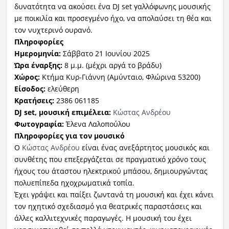
δυνατότητα να ακούσει ένα DJ set γαλλόφωνης μουσικής
με ποικιλία και προσεγμένο ήχο, να απολαύσει τη θέα και
τον νυχτερινό ουρανό.
Πληροφορίες
Ημερομηνία:
Σάββατο 21 Ιουνίου 2025
Ώρα έναρξης:
8 μ.μ. (μέχρι αργά το βράδυ)
Χώρος:
Κτήμα Κυρ-Γιάννη (Αμύνταιο, Φλώρινα 53200)
Είσοδος:
ελεύθερη
Κρατήσεις:
2386 061185
DJ set, μουσική επιμέλεια:
Κώστας Ανδρέου
Φωτογραφία:
Έλενα Λαλοπούλου
Πληροφορίες για τον μουσικό
Ο
Κώστας Ανδρέου
είναι ένας ανεξάρτητος μουσικός και
συνθέτης που επεξεργάζεται σε πραγματικό χρόνο τους
ήχους του άταστου ηλεκτρικού μπάσου, δημιουργώντας
πολυεπίπεδα ηχοχρωματικά τοπία.
Έχει γράψει και παίξει ζωντανά τη μουσική και έχει κάνει
τον ηχητικό σχεδιασμό για θεατρικές παραστάσεις και
άλλες καλλιτεχνικές παραγωγές. Η μουσική του έχει