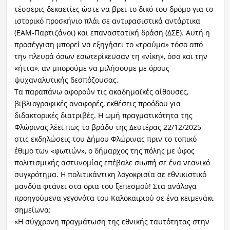
τέσσερις δεκαετίες ώστε να βρει το δικό του δρόμο για το
ιστορικό προσκήνιο πλάι σε αντιφασιστικά αντάρτικα
(ΕΑΜ-Παρτιζάνοι) και επαναστατική δράση (ΔΣΕ). Αυτή η
προσέγγιση μπορεί να εξηγήσει το «τραύμα» τόσο από
την πλευρά όσων εσωτερίκευσαν τη «νίκη», όσο και την
«ήττα», αν μπορούμε να μιλήσουμε με όρους
ψυχαναλυτικής δεσπόζουσας.
Τα παραπάνω αφορούν τις ακαδημαϊκές αίθουσες,
βιβλιογραφικές αναφορές, εκθέσεις προόδου για
διδακτορικές διατριβές. Η ωμή πραγματικότητα της
Φλώρινας λέει πως το βράδυ της Δευτέρας 22/12/2025
στις εκδηλώσεις του Δήμου Φλώρινας πριν το τοπικό
έθιμο των «φωτιών», ο δήμαρχος της πόλης με ύφος
πολιτισμικής αστυνομίας επέβαλε σιωπή σε ένα νεανικό
συγκρότημα. Η πολιτικάντικη λογοκρισία σε εθνικιστικό
μανδύα φτάνει στα όρια του ξεπεσμού! Στα ανάλογα
προηγούμενα γεγονότα του Καλοκαιριού σε ένα κειμενάκι
σημείωνα:
«Η σύγχρονη πραγμάτωση της εθνικής ταυτότητας στην