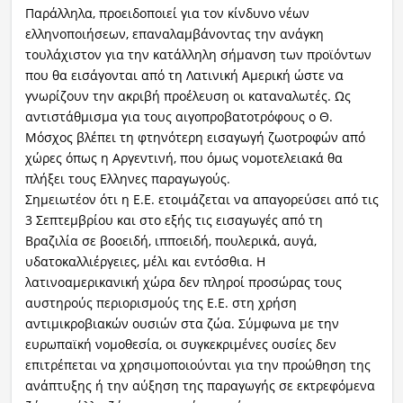
Παράλληλα, προειδοποιεί για τον κίνδυνο νέων
ελληνοποιήσεων, επαναλαμβάνοντας την ανάγκη
τουλάχιστον για την κατάλληλη σήμανση των προϊόντων
που θα εισάγονται από τη Λατινική Αμερική ώστε να
γνωρίζουν την ακριβή προέλευση οι καταναλωτές. Ως
αντιστάθμισμα για τους αιγοπροβατοτρόφους ο Θ.
Μόσχος βλέπει τη φτηνότερη εισαγωγή ζωοτροφών από
χώρες όπως η Αργεντινή, που όμως νομοτελειακά θα
πλήξει τους Ελληνες παραγωγούς.
Σημειωτέον ότι η Ε.Ε. ετοιμάζεται να απαγορεύσει από τις
3 Σεπτεμβρίου και στο εξής τις εισαγωγές από τη
Βραζιλία σε βοοειδή, ιπποειδή, πουλερικά, αυγά,
υδατοκαλλιέργειες, μέλι και εντόσθια. Η
λατινοαμερικανική χώρα δεν πληροί προσώρας τους
αυστηρούς περιορισμούς της Ε.Ε. στη χρήση
αντιμικροβιακών ουσιών στα ζώα. Σύμφωνα με την
ευρωπαϊκή νομοθεσία, οι συγκεκριμένες ουσίες δεν
επιτρέπεται να χρησιμοποιούνται για την προώθηση της
ανάπτυξης ή την αύξηση της παραγωγής σε εκτρεφόμενα