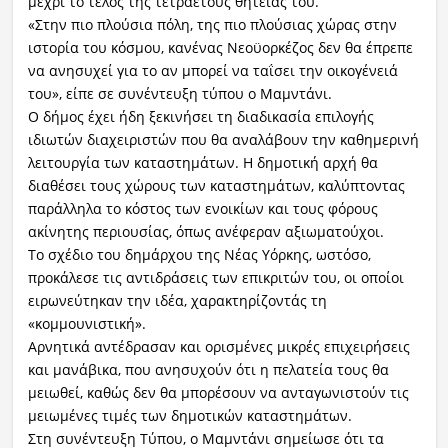
μέχρι το τέλος της τετραετούς θητείας του.
«Στην πιο πλούσια πόλη, της πιο πλούσιας χώρας στην
ιστορία του κόσμου, κανένας Νεοϋορκέζος δεν θα έπρεπε
να ανησυχεί για το αν μπορεί να ταΐσει την οικογένειά
του», είπε σε συνέντευξη τύπου ο Μαμντάνι.
Ο δήμος έχει ήδη ξεκινήσει τη διαδικασία επιλογής
ιδιωτών διαχειριστών που θα αναλάβουν την καθημερινή
λειτουργία των καταστημάτων. Η δημοτική αρχή θα
διαθέσει τους χώρους των καταστημάτων, καλύπτοντας
παράλληλα το κόστος των ενοικίων και τους φόρους
ακίνητης περιουσίας, όπως ανέφεραν αξιωματούχοι.
Το σχέδιο του δημάρχου της Νέας Υόρκης, ωστόσο,
προκάλεσε τις αντιδράσεις των επικριτών του, οι οποίοι
ειρωνεύτηκαν την ιδέα, χαρακτηρίζοντάς τη
«κομμουνιστική».
Αρνητικά αντέδρασαν και ορισμένες μικρές επιχειρήσεις
και μανάβικα, που ανησυχούν ότι η πελατεία τους θα
μειωθεί, καθώς δεν θα μπορέσουν να ανταγωνιστούν τις
μειωμένες τιμές των δημοτικών καταστημάτων.
Στη συνέντευξη Τύπου, ο Μαμντάνι σημείωσε ότι τα