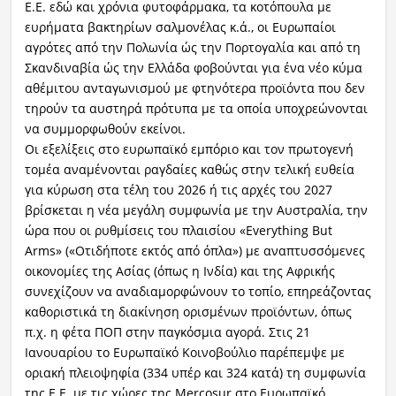
Ε.Ε. εδώ και χρόνια φυτοφάρμακα, τα κοτόπουλα με
ευρήματα βακτηρίων σαλμονέλας κ.ά., οι Ευρωπαίοι
αγρότες από την Πολωνία ώς την Πορτογαλία και από τη
Σκανδιναβία ώς την Ελλάδα φοβούνται για ένα νέο κύμα
αθέμιτου ανταγωνισμού με φτηνότερα προϊόντα που δεν
τηρούν τα αυστηρά πρότυπα με τα οποία υποχρεώνονται
να συμμορφωθούν εκείνοι.
Oι εξελίξεις στο ευρωπαϊκό εμπόριο και τον πρωτογενή
τομέα αναμένονται ραγδαίες καθώς στην τελική ευθεία
για κύρωση στα τέλη του 2026 ή τις αρχές του 2027
βρίσκεται η νέα μεγάλη συμφωνία με την Αυστραλία, την
ώρα που οι ρυθμίσεις του πλαισίου «Everything But
Arms» («Οτιδήποτε εκτός από όπλα») με αναπτυσσόμενες
οικονομίες της Ασίας (όπως η Ινδία) και της Αφρικής
συνεχίζουν να αναδιαμορφώνουν το τοπίο, επηρεάζοντας
καθοριστικά τη διακίνηση ορισμένων προϊόντων, όπως
π.χ. η φέτα ΠΟΠ στην παγκόσμια αγορά. Στις 21
Ιανουαρίου το Ευρωπαϊκό Κοινοβούλιο παρέπεμψε με
οριακή πλειοψηφία (334 υπέρ και 324 κατά) τη συμφωνία
της Ε.Ε. με τις χώρες της Mercosur στο Ευρωπαϊκό