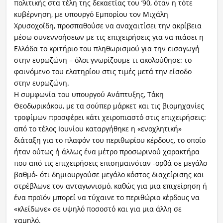
πολιτικής στα τέλη της δεκαετίας του ’90, όταν η τότε
κυβέρνηση, με υπουργό Εμπορίου τον Μιχάλη
Χρυσοχοΐδη, προσπαθούσε να αναχαιτίσει την ακρίβεια
μέσω συνεννοήσεων με τις επιχειρήσεις για να πιάσει η
Ελλάδα το κριτήριο του πληθωρισμού για την εισαγωγή
στην ευρωζώνη – όλοι γνωρίζουμε τι ακολούθησε: το
φαινόμενο του ελατηρίου στις τιμές μετά την είσοδο
στην ευρωζώνη.
Η συμφωνία του υπουργού Ανάπτυξης, Τάκη
Θεοδωρικάκου, με τα σούπερ μάρκετ και τις βιομηχανίες
τροφίμων προσφέρει κάτι χειροπιαστό στις επιχειρήσεις:
από το τέλος Ιουνίου καταργήθηκε η «ενοχλητική»
διάταξη για το πλαφόν του περιθωρίου κέρδους, το οποίο
ήταν ούτως ή άλλως ένα μέτρο προσωρινού χαρακτήρα
που από τις επιχειρήσεις επισημαινόταν -ορθά σε μεγάλο
βαθμό- ότι δημιουργούσε μεγάλο κόστος διαχείρισης και
στρέβλωνε τον ανταγωνισμό, καθώς για μια επιχείρηση ή
ένα προϊόν μπορεί να τύχαινε το περιθώριο κέρδους να
«κλείδωνε» σε υψηλό ποσοστό και για μια άλλη σε
χαμηλό.