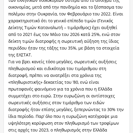
των ελληνικών νοικοκυριών ύστερα από το άνοιγμα της
οικονομίας, μετά από την πανδημία και το ξέσπασμα του
πολέμου στην Ουκρανία, τον Φεβρουάριο του 2022. Είναι
χαρακτηριστικό ότι το γενικό επίπεδο τιμών (Γενικός
Δείκτης Τιμών Καταναλωτή – τιμάριθμος) έχει αυξηθεί
από το 2021 έως τον Μάιο του 2026 κατά 25%, ενώ στον
δείκτη τιμών διατροφής η σωρευτική αύξηση της ίδιας
περιόδου ήταν της τάξης του 35%, με βάση τα στοιχεία
της ΕΛΣΤΑΤ.
Για να βρει κανείς τόσο μεγάλες, σωρευτικές αυξήσεις
πληθωρισμού και ειδικότερα του τιμάριθμου στη
διατροφή, πρέπει να ανατρέξει στα χρόνια της
«πληθωριστικής» δεκαετίας του ’80, ενώ είναι
πρωτοφανές φαινόμενο για τα χρόνια που η Ελλάδα
συμμετέχει στο ευρώ. Στην ευρωζώνη οι αντίστοιχες
σωρευτικές αυξήσεις στον τιμάριθμο των ειδών
διατροφής ήταν επίσης μεγάλες, ξεπερνώντας το 30% την
ίδια περίοδο. Παρ’ όλο που η ευρωζώνη κατέγραψε μια
υψηλότερη κορύφωση στον πληθωρισμό των τροφίμων
στις αρχές του 2023, ο πληθωρισμός στην Ελλάδα