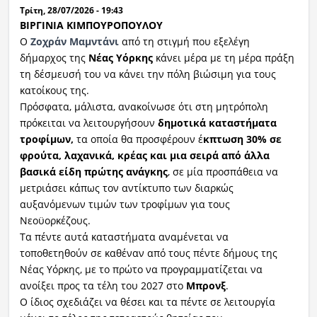
Τρίτη, 28/07/2026 - 19:43
ΒΙΡΓΙΝΙΑ ΚΙΜΠΟΥΡΟΠΟΥΛΟΥ
Ραδιόφωνο
LIVE
Ο
Ζοχράν Μαμντάνι
από τη στιγμή που εξελέγη
δήμαρχος της
Νέας Υόρκης
κάνει μέρα με τη μέρα πράξη
τη δέσμευσή του να κάνει την πόλη βιώσιμη για τους
Εκπομπές
κατοίκους της.
Πρόσφατα, μάλιστα, ανακοίνωσε ότι στη μητρόπολη
πρόκειται να λειτουργήσουν
δημοτικά καταστήματα
Πολιτισμός
τροφίμων,
τα οποία θα προσφέρουν έ
κπτωση 30% σε
φρούτα, λαχανικά, κρέας και μια σειρά από άλλα
βασικά είδη πρώτης ανάγκης
, σε μία προσπάθεια να
μετριάσει κάπως τον αντίκτυπο των διαρκώς
αυξανόμενων τιμών των τροφίμων για τους
Νεοϋορκέζους.
Τα πέντε αυτά καταστήματα αναμένεται να
τοποθετηθούν σε καθέναν από τους πέντε δήμους της
Νέας Υόρκης, με το πρώτο να προγραμματίζεται να
ανοίξει προς τα τέλη του 2027 στο
Μπρονξ
.
Ο ίδιος σχεδιάζει να θέσει και τα πέντε σε λειτουργία