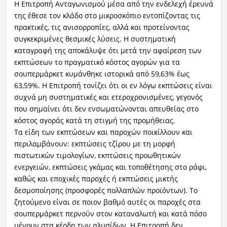
Η Επιτροπή Ανταγωνισμού μέσα από την ενδελεχή έρευνά
της έθεσε τον κλάδο στο μικροσκόπιο εντοπίζοντας τις
πρακτικές, τις ανισορροπίες, αλλά και προτείνοντας
συγκεκριμένες θεσμικές λύσεις. Η συστηματική
καταγραφή της αποκάλυψε ότι μετά την αφαίρεση των
εκπτώσεων το πραγματικό κόστος αγορών για τα
σουπερμάρκετ κυμάνθηκε ιστορικά από 59,63% έως
63,59%. Η Επιτροπή τονίζει ότι οι εν λόγω εκπτώσεις είναι
συχνά μη συστηματικές και ετεροχρονισμένες, γεγονός
που σημαίνει ότι δεν ενσωματώνονται απευθείας στο
κόστος αγοράς κατά τη στιγμή της προμήθειας.
Τα είδη των εκπτώσεων και παροχών ποικίλλουν και
περιλαμβάνουν: εκπτώσεις τζίρου με τη μορφή
πιστωτικών τιμολογίων, εκπτώσεις προωθητικών
ενεργειών, εκπτώσεις γκάμας και τοποθέτησης στο ράφι,
καθώς και εποχικές παροχές ή εκπτώσεις μικτής
δεσμοποίησης (προσφορές πολλαπλών προϊόντων). Το
ζητούμενο είναι σε ποιον βαθμό αυτές οι παροχές στα
σουπερμάρκετ περνούν στον καταναλωτή και κατά πόσο
μένουν στα κέρδη των αλυσίδων. Η Επιτροπή δεν