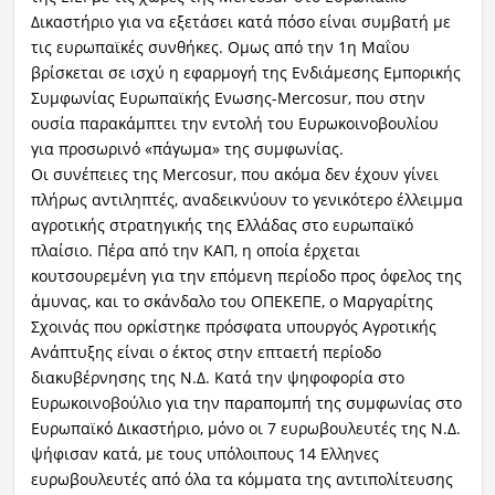
Δικαστήριο για να εξετάσει κατά πόσο είναι συμβατή με
τις ευρωπαϊκές συνθήκες. Ομως από την 1η Μαΐου
βρίσκεται σε ισχύ η εφαρμογή της Ενδιάμεσης Εμπορικής
Συμφωνίας Ευρωπαϊκής Ενωσης-Mercosur, που στην
ουσία παρακάμπτει την εντολή του Ευρωκοινοβουλίου
για προσωρινό «πάγωμα» της συμφωνίας.
Οι συνέπειες της Mercosur, που ακόμα δεν έχουν γίνει
πλήρως αντιληπτές, αναδεικνύουν το γενικότερο έλλειμμα
αγροτικής στρατηγικής της Ελλάδας στο ευρωπαϊκό
πλαίσιο. Πέρα από την ΚΑΠ, η οποία έρχεται
κουτσουρεμένη για την επόμενη περίοδο προς όφελος της
άμυνας, και το σκάνδαλο του ΟΠΕΚΕΠΕ, ο Μαργαρίτης
Σχοινάς που ορκίστηκε πρόσφατα υπουργός Αγροτικής
Ανάπτυξης είναι ο έκτος στην επταετή περίοδο
διακυβέρνησης της Ν.Δ. Κατά την ψηφοφορία στο
Ευρωκοινοβούλιο για την παραπομπή της συμφωνίας στο
Ευρωπαϊκό Δικαστήριο, μόνο οι 7 ευρωβουλευτές της Ν.Δ.
ψήφισαν κατά, με τους υπόλοιπους 14 Ελληνες
ευρωβουλευτές από όλα τα κόμματα της αντιπολίτευσης