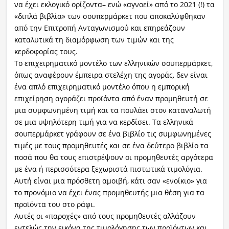
να έχει εκλογικό ορίζοντα– ενώ «αγνοεί» από το 2021 (!) τα
«διπλά βιβλία» των σουπερμάρκετ που αποκαλύφθηκαν
από την Επιτροπή Ανταγωνισμού και επηρεάζουν
καταλυτικά τη διαμόρφωση των τιμών και της
κερδοφορίας τους.
Το επιχειρηματικό μοντέλο των ελληνικών σουπερμάρκετ,
όπως αναφέρουν έμπειρα στελέχη της αγοράς, δεν είναι
ένα απλό επιχειρηματικό μοντέλο όπου η εμπορική
επιχείρηση αγοράζει προϊόντα από έναν προμηθευτή σε
μια συμφωνημένη τιμή και τα πουλάει στον καταναλωτή
σε μια υψηλότερη τιμή για να κερδίσει. Τα ελληνικά
σουπερμάρκετ γράφουν σε ένα βιβλίο τις συμφωνημένες
τιμές με τους προμηθευτές και σε ένα δεύτερο βιβλίο τα
ποσά που θα τους επιστρέψουν οι προμηθευτές αργότερα
με ένα ή περισσότερα ξεχωριστά πιστωτικά τιμολόγια.
Αυτή είναι μια πρόσθετη αμοιβή, κάτι σαν «ενοίκιο» για
το προνόμιο να έχει ένας προμηθευτής μια θέση για τα
προϊόντα του στο ράφι.
Αυτές οι «παροχές» από τους προμηθευτές αλλάζουν
εντελώς την εικόνα της τιμολόγησης των προϊόντων και