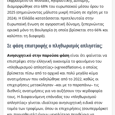
εκφρασμένο σε Μονάδες Αγοραστικής Δύναμης,
διαμορφώθηκε στο 68% του ευρωπαϊκού μέσου όρου το
2025 (σημειώνοντας μάλιστα μικρή πτώση σε σχέση με το
2024). Η Ελλάδα κατατάσσεται προτελευταία στην
Ευρωπαϊκή Ενωση σε αγοραστική δύναμη, ξεπερνώντας
οριακά μόνο τη Βουλγαρία (η οποία βρίσκεται στο 66% και
καλύπτει τη διαφορά).
Σε φάση επιστροφής ο πληθωρισμός απληστίας;
Ανησυχητικό στην παρούσα φάση
είναι ότι φαίνεται να
επιστρέφει στην ελληνική οικονομία το φαινόμενο του
«πληθωρισμού απληστίας» («greedflation»), ο οποίος
βρίσκεται πίσω από το αρχικό και πολύ μεγάλο κύμα
ανατιμήσεων που εκδηλώθηκε από το 2022, καθώς οι
επιχειρήσεις μετακύλησαν –και με το παραπάνω– τις
διεθνείς ανατιμήσεις για να αυξήσουν την κερδοφορία
τους. Η διαφαινόμενη επάνοδος του «πληθωρισμού
απληστίας» γίνεται ιδιαίτερα ανησυχητική ειδικά στον
τομέα των τροφίμων, όπου οι επιχειρήσεις (σουπερμάρκετ
και προμηθευτές) έχουν μεγαλύτερα περιθώρια να