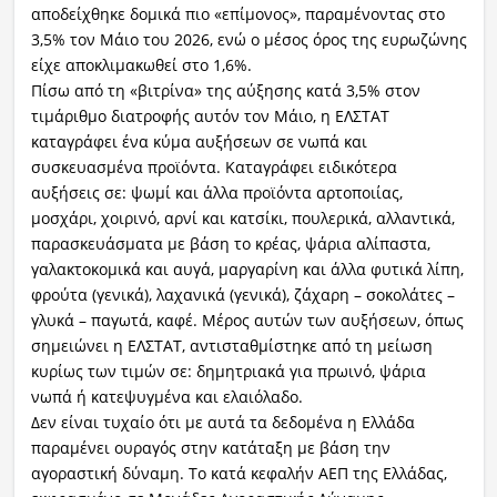
αποδείχθηκε δομικά πιο «επίμονος», παραμένοντας στο
3,5% τον Μάιο του 2026, ενώ ο μέσος όρος της ευρωζώνης
είχε αποκλιμακωθεί στο 1,6%.
Πίσω από τη «βιτρίνα» της αύξησης κατά 3,5% στον
τιμάριθμο διατροφής αυτόν τον Μάιο, η ΕΛΣΤΑΤ
καταγράφει ένα κύμα αυξήσεων σε νωπά και
συσκευασμένα προϊόντα. Καταγράφει ειδικότερα
αυξήσεις σε: ψωμί και άλλα προϊόντα αρτοποιίας,
μοσχάρι, χοιρινό, αρνί και κατσίκι, πουλερικά, αλλαντικά,
παρασκευάσματα με βάση το κρέας, ψάρια αλίπαστα,
γαλακτοκομικά και αυγά, μαργαρίνη και άλλα φυτικά λίπη,
φρούτα (γενικά), λαχανικά (γενικά), ζάχαρη – σοκολάτες –
γλυκά – παγωτά, καφέ. Μέρος αυτών των αυξήσεων, όπως
σημειώνει η ΕΛΣΤΑΤ, αντισταθμίστηκε από τη μείωση
κυρίως των τιμών σε: δημητριακά για πρωινό, ψάρια
νωπά ή κατεψυγμένα και ελαιόλαδο.
Δεν είναι τυχαίο ότι με αυτά τα δεδομένα η Ελλάδα
παραμένει ουραγός στην κατάταξη με βάση την
αγοραστική δύναμη. Το κατά κεφαλήν ΑΕΠ της Ελλάδας,