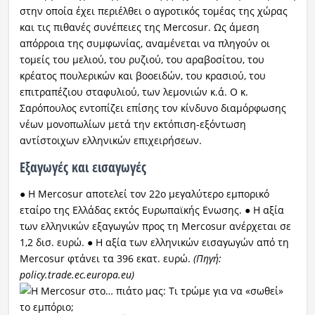
στην οποία έχει περιέλθει ο αγροτικός τομέας της χώρας
και τις πιθανές συνέπειες της Mercosur. Ως άμεση
απόρροια της συμφωνίας, αναμένεται να πληγούν οι
τομείς του μελιού, του ρυζιού, του αραβοσίτου, του
κρέατος πουλερικών και βοοειδών, του κρασιού, του
επιτραπέζιου σταφυλιού, των λεμονιών κ.ά. Ο κ.
Σαρόπουλος εντοπίζει επίσης τον κίνδυνο διαμόρφωσης
νέων μονοπωλίων μετά την εκτόπιση-εξόντωση
αντίστοιχων ελληνικών επιχειρήσεων.
Εξαγωγές και εισαγωγές
● Η Mercosur αποτελεί τον 22ο μεγαλύτερο εμπορικό
εταίρο της Ελλάδας εκτός Ευρωπαϊκής Ενωσης. ● Η αξία
των ελληνικών εξαγωγών προς τη Mercosur ανέρχεται σε
1,2 δισ. ευρώ. ● Η αξία των ελληνικών εισαγωγών από τη
Mercosur φτάνει τα 396 εκατ. ευρώ.
(Πηγή:
policy.trade.ec.europa.eu)