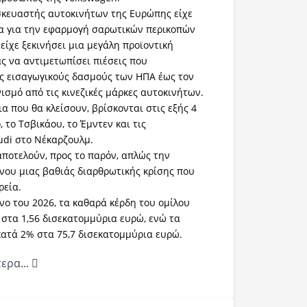
σκευαστής αυτοκινήτων της Ευρώπης είχε
α για την εφαρμογή σαρωτικών περικοπών
είχε ξεκινήσει μια μεγάλη προϊοντική
ας να αντιμετωπίσει πιέσεις που
ς εισαγωγικούς δασμούς των ΗΠΑ έως τον
ισμό από τις κινεζικές μάρκες αυτοκινήτων.
α που θα κλείσουν, βρίσκονται στις εξής 4
, το Τσβικάου, το Έμντεν και τις
udi στο Νέκαρζουλμ.
αποτελούν, προς το παρόν, απλώς την
ου μιας βαθιάς διαρθρωτικής κρίσης που
ρεία.
νο του 2026, τα καθαρά κέρδη του ομίλου
στα 1,56 δισεκατομμύρια ευρώ, ενώ τα
ατά 2% στα 75,7 δισεκατομμύρια ευρώ.
ερα...