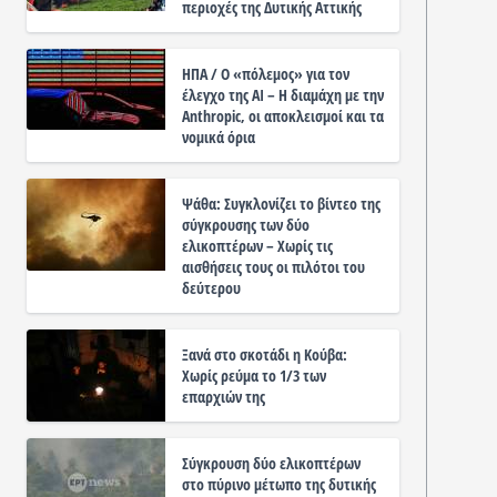
περιοχές της Δυτικής Αττικής
ΗΠΑ / Ο «πόλεμος» για τον
έλεγχο της ΑΙ – Η διαμάχη με την
Anthropic, οι αποκλεισμοί και τα
νομικά όρια
Ψάθα: Συγκλονίζει το βίντεο της
σύγκρουσης των δύο
ελικοπτέρων – Χωρίς τις
αισθήσεις τους οι πιλότοι του
δεύτερου
Ξανά στο σκοτάδι η Κούβα:
Χωρίς ρεύμα το 1/3 των
επαρχιών της
Σύγκρουση δύο ελικοπτέρων
στο πύρινο μέτωπο της δυτικής