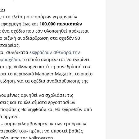
:23
ζει το κλείσιμο τεσσάρων γερμανικών
 εφαρμογή έως και
100.000 περικοπών
σε ένα σχέδιο που εάν υλοποιηθεί πρόκειται
ιο ριζική αναδιάρθρωση στα σχεδόν 90
εταιρείας.
και συνδικάτα
εκφράζουν σθεναρά την
ομοσχέδιο
, το οποίο αναμένεται να εγκρίνει
ιο της Volkswagen κατά τη συνεδρίασή του
έρει το περιοδικό Manager Magazin, το οποίο
είδηση, για τα σχέδια αναδιάρθρωσης της
ηγουμένως αρνηθεί να σχολιάσει τις
εις και τα κλεισίματα εργοστασίων,
αποφάσεις θα ληφθούν και θα εγκριθούν από
ά όργανα.
ς – συμπεριλαμβανομένων των εμπορικών
ατρικών του- πρέπει να υποστεί βαθιές
πρόσωπος της Volkswagen.