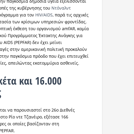
την παγκόσμια δημόσια υγεία εξελίσσονται
κοπές της κυβέρνησης του
Ντόναλντ
πρόγραμμα για τον
HIV/AIDS
, παρά τις αρχικές
τασία των κρίσιμων υπηρεσιών φροντίδας.
πτική έκθεση του οργανισμού amfAR, καμία
κού Προγράμματος Έκτακτης Ανάγκης για
 AIDS (PEPFAR) δεν έχει μείνει
αγές στην αμερικανική πολιτική προκαλούν
στην παγκόσμια πρόοδο που έχει επιτευχθεί
τίες, απειλώντας εκατομμύρια ασθενείς.
κέτα και 16.000
ς
ιται να παρουσιαστεί στο 26ο Διεθνές
 στο Ρίο ντε Τζανέιρο, εξέτασε 166
ρες οι οποίες βασίζονταν στη
PEPFAR.