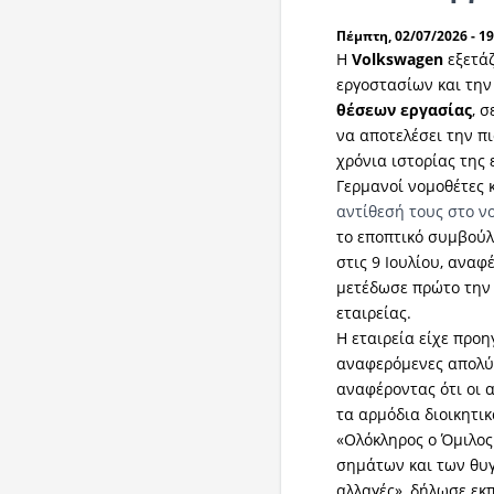
Πέμπτη, 02/07/2026 - 19
Η
Volkswagen
εξετά
εργοστασίων και την
θέσεων εργασίας
, 
να αποτελέσει την π
χρόνια ιστορίας της 
Γερμανοί νομοθέτες 
αντίθεσή τους στο ν
το εποπτικό συμβούλ
στις 9 Ιουλίου, αναφ
μετέδωσε πρώτο την 
εταιρείας.
Η εταιρεία είχε προ
αναφερόμενες απολύσ
αναφέροντας ότι οι 
τα αρμόδια διοικητικ
«Ολόκληρος ο Όμιλο
σημάτων και των θυγ
αλλαγές», δήλωσε εκ