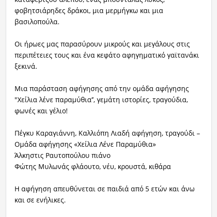
φοβητσιάρηδες δράκοι, μια μερμήγκω και μια
Ραδιόφωνο
βασιλοπούλα.
LIVE
Oι ήρωες μας παρασύρουν μικρούς και μεγάλους στις
Εκπομπές
περιπέτειες τους και ένα κεφάτο αφηγηματικό γαϊτανάκι
ξεκινά.
Πολιτισμός
Μια παράσταση αφήγησης από την ομάδα αφήγησης
"Χείλια λένε παραμύθια’’, γεμάτη ιστορίες, τραγούδια,
φωνές και γέλιο!
Πέγκυ Καραγιάννη, Καλλιόπη Λιαδή αφήγηση, τραγούδι –
Ομάδα αφήγησης «Χείλια Λένε Παραμύθια»
Άλκηστις Ραυτοπούλου πιάνο
Φώτης Μυλωνάς φλάουτο, νέυ, κρουστά, κιθάρα
Η αφήγηση απευθύνεται σε παιδιά από 5 ετών και άνω
και σε ενήλικες.