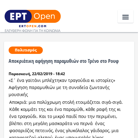
Ειδήσεις
Πολιτισμός
Αποκριάτικη αφήγηση παραμυθιών στο Τρένο στο Ρουφ
Ελλάδα
Παρασκευή, 22/02/2019 - 18:42
Κοινωνία
«Σ΄ ένα γαϊτάνι μπλέχτηκαν τραγούδια κι ιστορίες»
Αφήγηση παραμυθιών με τη συνοδεία ζωντανής
Πολιτική
μουσικής
Αποκριά: μια πολύχρωμη στολή ετοιμάζεται σιγά-σιγά.
Οικονομία
Κάθε κομμάτι της και ένα παραμύθι, κάθε ραφή της κι
ένα τραγούδι. Και το μικρό παιδί που την περιμένει,
Αθλητικά
βλέπει στη μεγάλη μασκαράτα να περνά ένας
φασαριόζος πετεινός, ένας γλυκόλαλος γάιδαρος, μια
Κόσμος
καταφερτζού αλεπού, ένας μπουνταλάς λύκος,