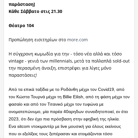
παράσταση]
Κάθε Σάββατο στις 21.30
Ραδιόφωνο
LIVE
Θέατρο 104
Εκπομπές
Προπώληση εισιτηρίων στο
more.com
Η σύγχρονη κωμωδία για την - τόσο νέα αλλά και τόσο
Πολιτισμός
vintage - γενιά των millennials, μετά τα πολλαπλά sold-out
την περασμένη άνοιξη, επιστρέφει για λίγες μόνο
παραστάσεις!
Από τα επικά ταξίδια με το Ροδάνθη μέχρι τον Covid19, από
τον Κώστα Τουρνά μέχρι τη Billie Eilish, από τη φάση μέχρι τον
φασαίο και από τον Τιτανικό μέχρι τον τυφώνα με
ονοματεπώνυμο, μία παρέα 40αρηδων συνειδητοποιεί, εν έτει
2023, ότι δεν έχει πια πρόσβαση στην εφηβική της ηλικία.
Ενα sitcom ντοκιμαντέρ με live μουσική για όλους εκείνους
που οι εξελίξεις τους ξεπέρασαν και ετοιμάζονται τόσο