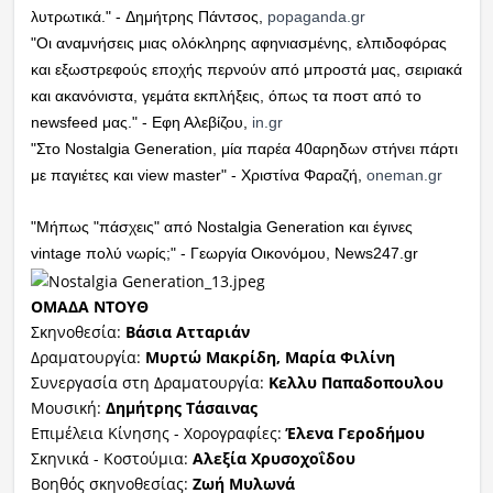
λυτρωτικά." - Δημήτρης Πάντσος,
popaganda.gr
"Οι αναμνήσεις μιας ολόκληρης αφηνιασμένης, ελπιδοφόρας
και εξωστρεφούς εποχής περνούν από μπροστά μας, σειριακά
και ακανόνιστα, γεμάτα εκπλήξεις, όπως τα ποστ από το
newsfeed μας." - Εφη Αλεβίζου,
in.gr
"Στο Nostalgia Generation, μία παρέα 40αρηδων στήνει πάρτι
με παγιέτες και view master" - Χριστίνα Φαραζή,
oneman.gr
"Μήπως "πάσχεις" από Nostalgia Generation και έγινες
vintage πολύ νωρίς;" - Γεωργία Οικονόμου, News247.gr
ΟΜΑΔΑ ΝΤΟΥΘ
Σκηνοθεσία:
Βάσια Ατταριάν
Δραματουργία:
Μυρτώ Μακρίδη, Μαρία Φιλίνη
Συνεργασία στη Δραματουργία:
Κελλυ Παπαδοπουλου
Μουσική:
Δημήτρης Τάσαινας
Επιμέλεια Κίνησης - Χορογραφίες:
Έλενα Γεροδήμου
Σκηνικά - Κοστούμια:
Αλεξία Χρυσοχοΐδου
Βοηθός σκηνοθεσίας:
Ζωή Μυλωνά