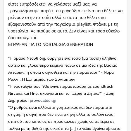
είστε ευπρόσδεκτ@ να γελάσετε μαζί μας, να
τραγουδήσουμε παρέα τα τραγούδια εκείνα που θέλετε να
μείνουν στην ιστορία αλλά κι αυτά που θέλετε να
εξαφανιστούν από την παγκόσμια playlist. Φτάνει με τη
νοσταλγία. Ας πιούμε σε αυτό. Δεν είναι και τόσο εύκολο
όσο ακούγεται.
ΕΓΡΑΨΑΝ ΓΙΑ ΤΟ NOSTALGIA GENERATION
"Η ομάδα Ντουθ δημιούργησε ένα τόσο (μα τόσο!) αληθινό,
αστείο και γλυκόπικρο κείμενο πάνω σε μια ιδέα της Βάσιας
Ατταριάν, η οποία σκηνοθετεί και την παράσταση" - Νόρα
Ράλλη, Η Εφημερίδα των Συντακτών
"Η νοσταλγία των ’90s έγινε παραστασάρα με soundtrack
Nirvana και Hi-5, ακούγεται και το "Ξέρω τι Ζητάω"" - Ζωή
Δημητρίου,
provocateur.gr
"O ρυθμός είναι αλλόκοτα γοητευτικός και δεν παραπατά
στιγμή, η σκηνή που δεν είναι σκηνή αλλά το σαλόνι ενός
σπιτιού που κάποιος σε προσκάλεσε χωρίς να σε ξέρει σε
τυλίγει με τη βαθιά της οικειότητα [...] το γέλιο βγαίνει αβίαστα,