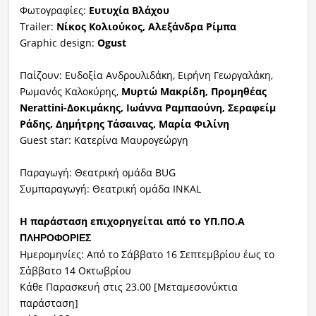
Φωτογραφίες:
Ευτυχία Βλάχου
Trailer:
Νίκος Κολιούκος, Αλεξάνδρα Ρίμπα
Graphic design:
Ogust
Παίζουν: Ευδοξία Ανδρουλιδάκη, Ειρήνη Γεωργαλάκη,
Ρωμανός Καλοκύρης,
Μυρτώ Μακρίδη, Προμηθέας
Nerattini-Δοκιμάκης, Ιωάννα Ραμπαούνη, Σεραφείμ
Ράδης, Δημήτρης Τάσαινας, Μαρία Φιλίνη
Guest star: Κατερίνα Μαυρογεώργη
Παραγωγή: Θεατρική ομάδα BUG
Συμπαραγωγή: Θεατρική ομάδα INKAL
Η παράσταση επιχορηγείται από το ΥΠ.ΠΟ.Α
ΠΛΗΡΟΦΟΡΙΕΣ
Ημερομηνίες: Από το Σάββατο 16 Σεπτεμβρίου έως το
Σάββατο 14 Οκτωβρίου
Κάθε Παρασκευή στις 23.00 [Μεταμεσονύκτια
παράσταση]