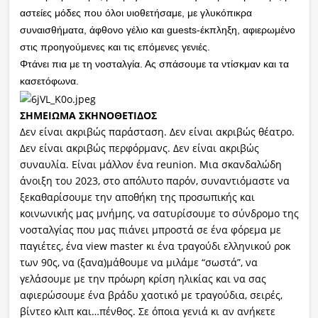
αστείες μόδες που όλοι υιοθετήσαμε, με γλυκόπικρα
συναισθήματα, άφθονο γέλιο και guests-έκπληξη, αφιερωμένο
στις προηγούμενες και τις επόμενες γενιές.
Φτάνει πια με τη νοσταλγία. Ας σπάσουμε τα ντίσκμαν και τα
κασετόφωνα.
ΣΗΜΕΙΩΜΑ ΣΚΗΝΟΘΕΤΙΔΟΣ
Δεν είναι ακριβώς παράσταση. Δεν είναι ακριβώς θέατρο.
Δεν είναι ακριβώς περφόρμανς. Δεν είναι ακριβώς
συναυλία. Είναι μάλλον ένα reunion. Μια σκανδαλώδη
άνοιξη του 2023, στο απόλυτο παρόν, συναντιόμαστε να
ξεκαθαρίσουμε την αποθήκη της προσωπικής και
κοινωνικής μας μνήμης, να σατυρίσουμε το σύνδρομο της
νοσταλγίας που μας πιάνει μπροστά σε ένα φόρεμα με
παγιέτες, ένα view master κι ένα τραγούδι ελληνικού ροκ
των 90ς, να (ξανα)μάθουμε να μιλάμε “σωστά”, να
γελάσουμε με την πρόωρη κρίση ηλικίας και να σας
αφιερώσουμε ένα βράδυ χαοτικό με τραγούδια, σειρές,
βίντεο κλιπ και…πένθος. Σε όποια γενιά κι αν ανήκετε