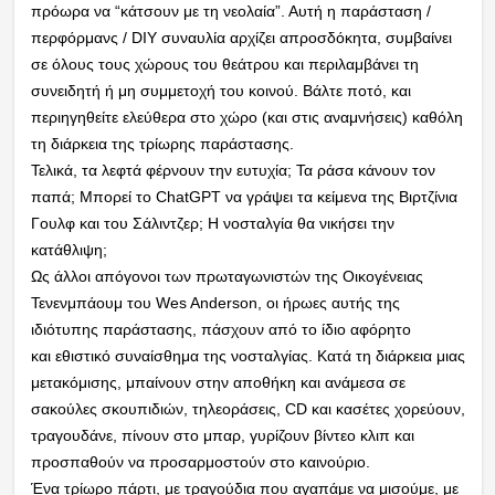
πρόωρα να “κάτσουν με τη νεολαία”. Αυτή η παράσταση /
περφόρμανς / DIY συναυλία αρχίζει απροσδόκητα, συμβαίνει
σε όλους τους χώρους του θεάτρου και περιλαμβάνει τη
συνειδητή ή μη συμμετοχή του κοινού. Βάλτε ποτό, και
περιηγηθείτε ελεύθερα στο χώρο (και στις αναμνήσεις) καθόλη
τη διάρκεια της τρίωρης παράστασης.
Τελικά, τα λεφτά φέρνουν την ευτυχία; Τα ράσα κάνουν τον
παπά; Μπορεί το ChatGPT να γράψει τα κείμενα της Βιρτζίνια
Γουλφ και του Σάλιντζερ; Η νοσταλγία θα νικήσει την
κατάθλιψη;
Ως άλλοι απόγονοι των πρωταγωνιστών της Οικογένειας
Τενενμπάουμ του Wes Anderson, οι ήρωες αυτής της
ιδιότυπης παράστασης, πάσχουν από το ίδιο αφόρητο
και εθιστικό συναίσθημα της νοσταλγίας. Κατά τη διάρκεια μιας
μετακόμισης, μπαίνουν στην αποθήκη και ανάμεσα σε
σακούλες σκουπιδιών, τηλεοράσεις, CD και κασέτες χορεύουν,
τραγουδάνε, πίνουν στο μπαρ, γυρίζουν βίντεο κλιπ και
προσπαθούν να προσαρμοστούν στο καινούριο.
Ένα τρίωρο πάρτι, με τραγούδια που αγαπάμε να μισούμε, με