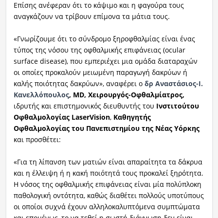
Επίσης ανέφεραν ότι το κάψιμο και η φαγούρα τους
αναγκάζουν να τρίβουν επίμονα τα μάτια τους.
«Γνωρίζουμε ότι το σύνδρομο ξηροφθαλμίας είναι ένας
τύπος της νόσου της οφθαλμικής επιφάνειας (ocular
surface disease), που εμπεριέχει μια ομάδα διαταραχών
οι οποίες προκαλούν μειωμένη παραγωγή δακρύων ή
καλής ποιότητας δακρύων», αναφέρει ο
δρ Αναστάσιος-Ι.
Κανελλόπουλος
, MD, Χειρουργός-Οφθαλμίατρος,
ιδρυτής και επιστημονικός διευθυντής του
Ινστιτούτου
Οφθαλμολογίας LaserVision
,
Καθηγητής
Οφθαλμολογίας του Πανεπιστημίου της Νέας Υόρκης
και προσθέτει:
«Για τη λίπανση των ματιών είναι απαραίτητα τα δάκρυα
και η έλλειψη ή η κακή ποιότητά τους προκαλεί ξηρότητα.
Η νόσος της οφθαλμικής επιφάνειας είναι μία πολύπλοκη
παθολογική οντότητα, καθώς διαθέτει πολλούς υποτύπους
οι οποίοι συχνά έχουν αλληλοκαλυπτόμενα συμπτώματα
και επομένως, το να τεθεί η σωστή διάγνωση δεν είναι