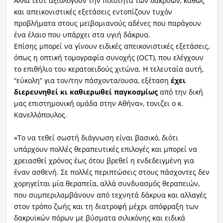
Άλλα τεστ αξιολογούν την ποιότητα των δακρύων, καθώς
και απεικονιστικές εξετάσεις εντοπίζουν τυχόν
προβλήματα στους μεϊβομιανούς αδένες που παράγουν
ένα έλαιο που υπάρχει στα υγιή δάκρυα.
Επίσης μπορεί να γίνουν ειδικές απεικονιστικές εξετάσεις,
όπως η οπτική τομογραφία συνοχής (OCT), που ελέγχουν
το επιθήλιο του κερατοειδούς χιτώνα. Η τελευταία αυτή,
“εύκολη” για τον/την πάσχοντα/ουσα, εξέταση
έχει
διερευνηθεί κι καθιερωθεί παγκοσμίως
από την δική
μας επιστημονική ομάδα στην Αθήνα», τονιζει ο κ.
Κανελλόπουλος.
«Το να τεθεί σωστή διάγνωση είναι βασικό, διότι
υπάρχουν πολλές θεραπευτικές επιλογές και μπορεί να
χρειασθεί χρόνος έως ότου βρεθεί η ενδεδειγμένη για
έναν ασθενή. Σε πολλές περιπτώσεις στους πάσχοντες δεν
χορηγείται μία θεραπεία, αλλά συνδυασμός θεραπειών,
που συμπεριλαμβάνουν από τεχνητά δάκρυα και αλλαγές
στον τρόπο ζωής και τη διατροφή μέχρι απόφραξη των
δακρυϊκών πόρων με βύσματα σιλικόνης και ειδικά