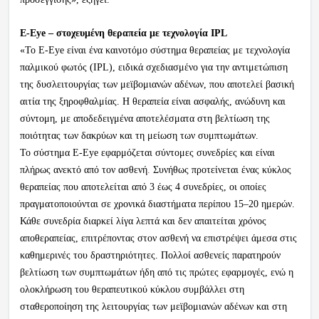
E-Eye – στοχευμένη θεραπεία με τεχνολογία IPL
«Το E-Eye είναι ένα καινοτόμο σύστημα θεραπείας με τεχνολογία
παλμικού φωτός (IPL), ειδικά σχεδιασμένο για την αντιμετώπιση
της δυσλειτουργίας των μεϊβομιανών αδένων, που αποτελεί βασική
αιτία της ξηροφθαλμίας. Η θεραπεία είναι ασφαλής, ανώδυνη και
σύντομη, με αποδεδειγμένα αποτελέσματα στη βελτίωση της
ποιότητας των δακρύων και τη μείωση των συμπτωμάτων.
Το σύστημα E-Eye εφαρμόζεται σύντομες συνεδρίες και είναι
πλήρως ανεκτό από τον ασθενή
.
Συνήθως προτείνεται ένας κύκλος
θεραπείας που αποτελείται από 3 έως 4 συνεδρίες, οι οποίες
πραγματοποιούνται σε χρονικά διαστήματα περίπου 15–20 ημερών.
Κάθε συνεδρία διαρκεί λίγα λεπτά και δεν απαιτείται χρόνος
αποθεραπείας, επιτρέποντας στον ασθενή να επιστρέψει άμεσα στις
καθημερινές του δραστηριότητες. Πολλοί ασθενείς παρατηρούν
βελτίωση των συμπτωμάτων ήδη από τις πρώτες εφαρμογές, ενώ η
ολοκλήρωση του θεραπευτικού κύκλου συμβάλλει στη
σταθεροποίηση της λειτουργίας των μεϊβομιανών αδένων και στη