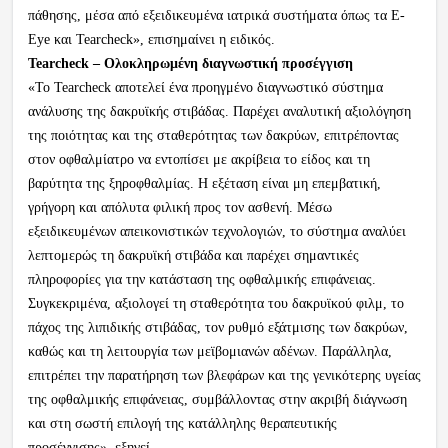
πάθησης, μέσα από εξειδικευμένα ιατρικά συστήματα όπως τα E-
Eye και Tearcheck», επισημαίνει η ειδικός.
Tearcheck – Ολοκληρωμένη διαγνωστική προσέγγιση
«Το Tearcheck αποτελεί ένα προηγμένο διαγνωστικό σύστημα
ανάλυσης της δακρυϊκής στιβάδας. Παρέχει αναλυτική αξιολόγηση
της ποιότητας και της σταθερότητας των δακρύων, επιτρέποντας
στον οφθαλμίατρο να εντοπίσει με ακρίβεια το είδος και τη
βαρύτητα της ξηροφθαλμίας. Η εξέταση είναι μη επεμβατική,
γρήγορη και απόλυτα φιλική προς τον ασθενή. Μέσω
εξειδικευμένων απεικονιστικών τεχνολογιών, το σύστημα αναλύει
λεπτομερώς τη δακρυϊκή στιβάδα και παρέχει σημαντικές
πληροφορίες για την κατάσταση της οφθαλμικής επιφάνειας.
Συγκεκριμένα, αξιολογεί τη σταθερότητα του δακρυϊκού φιλμ, το
πάχος της λιπιδικής στιβάδας, τον ρυθμό εξάτμισης των δακρύων,
καθώς και τη λειτουργία των μεϊβομιανών αδένων. Παράλληλα,
επιτρέπει την παρατήρηση των βλεφάρων και της γενικότερης υγείας
της οφθαλμικής επιφάνειας, συμβάλλοντας στην ακριβή διάγνωση
και στη σωστή επιλογή της κατάλληλης θεραπευτικής
προσέγγισης», εξηγεί.