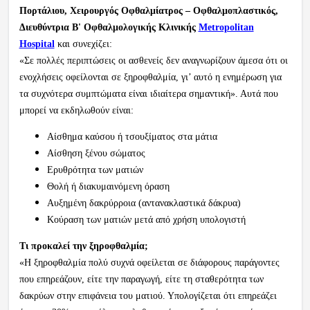
Πορτάλιου, Χειρουργός Οφθαλμίατρος – Οφθαλμοπλαστικός,
Διευθύντρια Β' Οφθαλμολογικής Κλινικής
Metropolitan
Hospital
και συνεχίζει:
«Σε πολλές περιπτώσεις οι ασθενείς δεν αναγνωρίζουν άμεσα ότι οι
ενοχλήσεις οφείλονται σε ξηροφθαλμία, γι’ αυτό η ενημέρωση για
τα συχνότερα συμπτώματα είναι ιδιαίτερα σημαντική». Αυτά που
μπορεί να εκδηλωθούν είναι:
Αίσθημα καύσου ή τσουξίματος στα μάτια
Αίσθηση ξένου σώματος
Ερυθρότητα των ματιών
Θολή ή διακυμαινόμενη όραση
Αυξημένη δακρύρροια (αντανακλαστικά δάκρυα)
Κούραση των ματιών μετά από χρήση υπολογιστή
Τι προκαλεί την ξηροφθαλμία;
«Η ξηροφθαλμία πολύ συχνά οφείλεται σε διάφορους παράγοντες
που επηρεάζουν, είτε την παραγωγή, είτε τη σταθερότητα των
δακρύων στην επιφάνεια του ματιού. Υπολογίζεται ότι επηρεάζει