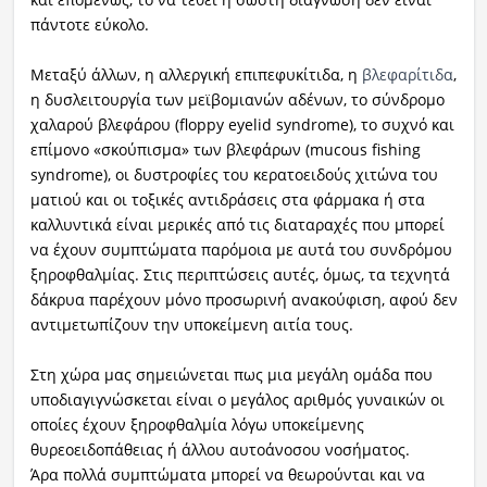
πάντοτε εύκολο.
Μεταξύ άλλων, η αλλεργική επιπεφυκίτιδα, η
βλεφαρίτιδα
,
η δυσλειτουργία των μεϊβομιανών αδένων, το σύνδρομο
χαλαρού βλεφάρου (floppy eyelid syndrome), το συχνό και
επίμονο «σκούπισμα» των βλεφάρων (mucous fishing
syndrome), οι δυστροφίες του κερατοειδούς χιτώνα του
ματιού και οι τοξικές αντιδράσεις στα φάρμακα ή στα
καλλυντικά είναι μερικές από τις διαταραχές που μπορεί
να έχουν συμπτώματα παρόμοια με αυτά του συνδρόμου
ξηροφθαλμίας. Στις περιπτώσεις αυτές, όμως, τα τεχνητά
δάκρυα παρέχουν μόνο προσωρινή ανακούφιση, αφού δεν
αντιμετωπίζουν την υποκείμενη αιτία τους.
Στη χώρα μας σημειώνεται πως μια μεγάλη ομάδα που
υποδιαγιγνώσκεται είναι ο μεγάλος αριθμός γυναικών οι
οποίες έχουν ξηροφθαλμία λόγω υποκείμενης
θυρεοειδοπάθειας ή άλλου αυτοάνοσου νοσήματος.
Άρα πολλά συμπτώματα μπορεί να θεωρούνται και να