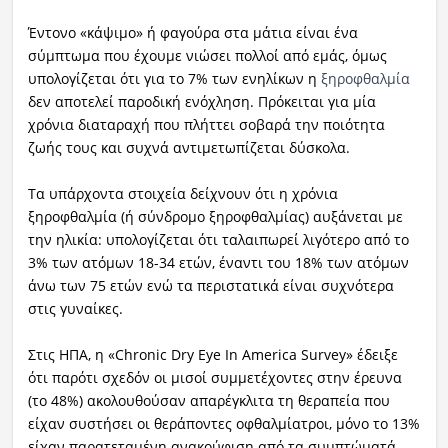
Έντονο «κάψιμο» ή φαγούρα στα μάτια είναι ένα
σύμπτωμα που έχουμε νιώσει πολλοί από εμάς, όμως
υπολογίζεται ότι για το 7% των ενηλίκων η
ξηροφθαλμία
δεν αποτελεί παροδική ενόχληση. Πρόκειται για μία
χρόνια διαταραχή που πλήττει σοβαρά την ποιότητα
ζωής τους και συχνά αντιμετωπίζεται δύσκολα.
Τα υπάρχοντα στοιχεία δείχνουν ότι η χρόνια
ξηροφθαλμία (ή σύνδρομο ξηροφθαλμίας) αυξάνεται με
την ηλικία: υπολογίζεται ότι ταλαιπωρεί λιγότερο από το
3% των ατόμων 18-34 ετών, έναντι του 18% των ατόμων
άνω των 75 ετών ενώ τα περιστατικά είναι συχνότερα
στις γυναίκες.
Στις ΗΠΑ, η «Chronic Dry Eye In America Survey» έδειξε
ότι παρότι σχεδόν οι μισοί συμμετέχοντες στην έρευνα
(το 48%) ακολουθούσαν απαρέγκλιτα τη θεραπεία που
είχαν συστήσει οι θεράποντες οφθαλμίατροι, μόνο το 13%
είχαν παρατεταμένη ανακούφιση από τα συμπτώματά