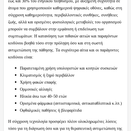
έως και 30% του ενήλικου πληθυσμού, με αυξημένη συχνότητα σε
άτομα που χρησιμοποιούν καθημερινά ψηφιακές οθόνες, καθώς στη
σύγχρονη καθημερινότητα, περιβαλλοντικές συνθήκες, συνήθειες
ζωής, αλλά και ορισμένες φυσιολογικές μεταβολές του οργανισμού
μπορούν να συμβάλουν στην εμφάνιση ή επιδείνωση των
συμπτωμάτων. Η κατανόηση των πιθανών αιτιών και παραγόντων
κινδύνου βοηθά τόσο στην πρόληψη όσο και στη σωστή
αντιμετώπιση της πάθησης. Τα συχνότερα αίτια και οι παράγοντες
κινδύνου είναι:
Παρατεταμένη χρήση υπολογιστών και κινητών συσκευών
Κλιματισμός ή ξηρό περιβάλλον
Χρήση φακών επαφής
Ορμονικές αλλαγές
Ηλικία άνω των 40–50 ετών
Ορισμένα φάρμακα (αντιισταμινικά, αντικαταθλιπτικά κ.λπ.)
Οφθαλμικές παθήσεις ή βλεφαρίτιδα
Η σύγχρονη τεχνολογία προσφέρει πλέον ολοκληρωμένες λύσεις
τόσο για τη διάγνωση όσο και για τη θεραπευτική αντιμετώπιση της