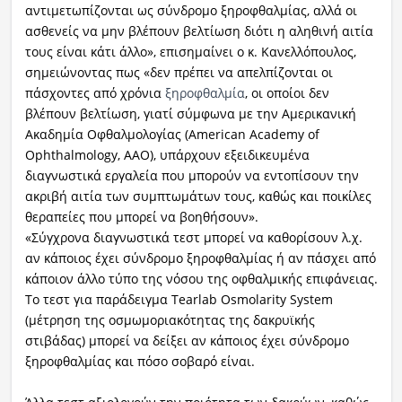
αντιμετωπίζονται ως σύνδρομο ξηροφθαλμίας, αλλά οι
ασθενείς να μην βλέπουν βελτίωση διότι η αληθινή αιτία
τους είναι κάτι άλλο», επισημαίνει ο κ. Κανελλόπουλος,
σημειώνοντας πως «δεν πρέπει να απελπίζονται οι
πάσχοντες από χρόνια
ξηροφθαλμία
, οι οποίοι δεν
βλέπουν βελτίωση, γιατί σύμφωνα με την Αμερικανική
Ακαδημία Οφθαλμολογίας (American Academy of
Ophthalmology, AAO), υπάρχουν εξειδικευμένα
διαγνωστικά εργαλεία που μπορούν να εντοπίσουν την
ακριβή αιτία των συμπτωμάτων τους, καθώς και ποικίλες
θεραπείες που μπορεί να βοηθήσουν».
«Σύγχρονα διαγνωστικά τεστ μπορεί να καθορίσουν λ.χ.
αν κάποιος έχει σύνδρομο ξηροφθαλμίας ή αν πάσχει από
κάποιον άλλο τύπο της νόσου της οφθαλμικής επιφάνειας.
Το τεστ για παράδειγμα Tearlab Osmolarity System
(μέτρηση της οσμωμοριακότητας της δακρυϊκής
στιβάδας) μπορεί να δείξει αν κάποιος έχει σύνδρομο
ξηροφθαλμίας και πόσο σοβαρό είναι.