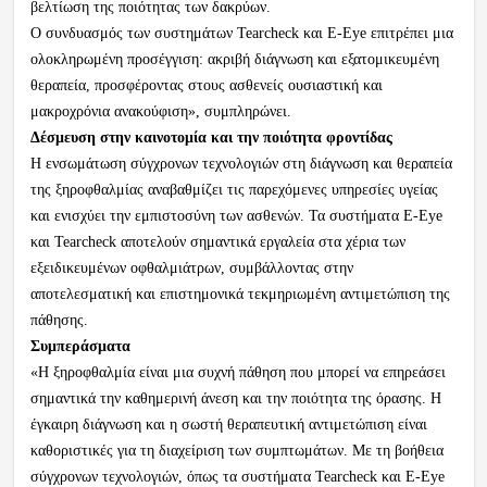
βελτίωση της ποιότητας των δακρύων.
Ο συνδυασμός των συστημάτων Tearcheck και E-Eye επιτρέπει μια
ολοκληρωμένη προσέγγιση: ακριβή διάγνωση και εξατομικευμένη
θεραπεία, προσφέροντας στους ασθενείς ουσιαστική και
μακροχρόνια ανακούφιση», συμπληρώνει.
Δέσμευση στην καινοτομία και την ποιότητα φροντίδας
Η ενσωμάτωση σύγχρονων τεχνολογιών στη διάγνωση και θεραπεία
της ξηροφθαλμίας αναβαθμίζει τις παρεχόμενες υπηρεσίες υγείας
και ενισχύει την εμπιστοσύνη των ασθενών. Τα συστήματα E-Eye
και Tearcheck αποτελούν σημαντικά εργαλεία στα χέρια των
εξειδικευμένων οφθαλμιάτρων, συμβάλλοντας στην
αποτελεσματική και επιστημονικά τεκμηριωμένη αντιμετώπιση της
πάθησης.
Συμπεράσματα
«Η ξηροφθαλμία είναι μια συχνή πάθηση που μπορεί να επηρεάσει
σημαντικά την καθημερινή άνεση και την ποιότητα της όρασης. Η
έγκαιρη διάγνωση και η σωστή θεραπευτική αντιμετώπιση είναι
καθοριστικές για τη διαχείριση των συμπτωμάτων. Με τη βοήθεια
σύγχρονων τεχνολογιών, όπως τα συστήματα Tearcheck και E-Eye