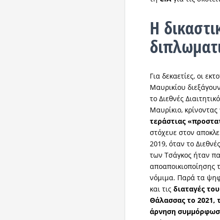
Η δικαστι
διπλωματ
Για δεκαετίες, οι εκ
Μαυρικίου διεξάγουν
το Διεθνές Διαιτητικ
Μαυρίκιο, κρίνοντας
τεράστιας «προστα
στόχευε στον αποκλε
2019, όταν το Διεθν
των Τσάγκος ήταν πα
αποαποικιοποίησης 
νόμιμα. Παρά τα ψηφ
και τις
διαταγές του
Θάλασσας το 2021, 
άρνηση συμμόρφωσ