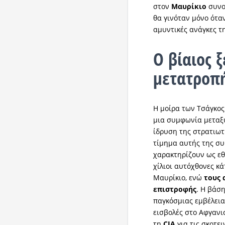
στον
Μαυρίκιο
συνο
θα γινόταν μόνο ότα
αμυντικές ανάγκες τ
Ο βίαιος 
μετατροπή
Η μοίρα των Τσάγκος
μια συμφωνία μετα
ίδρυση της στρατιω
τίμημα αυτής της συ
χαρακτηρίζουν ως εθ
χίλιοι αυτόχθονες κά
Μαυρίκιο, ενώ
τους 
επιστροφής
. Η βάσ
παγκόσμιας εμβέλεια
εισβολές στο Αφγανι
τη
CIA
για τις σκοτε