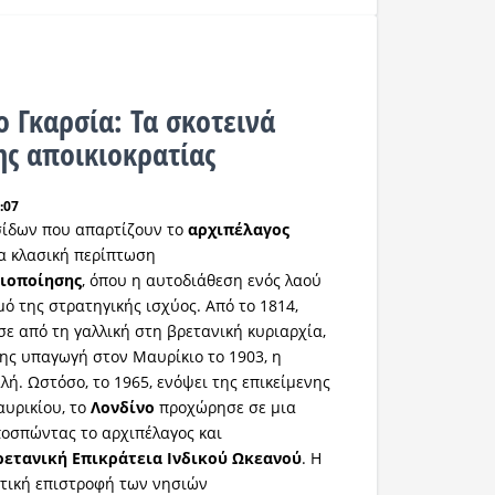
 Γκαρσία: Τα σκοτεινά
ης αποικιοκρατίας
:07
σίδων που απαρτίζουν το
αρχιπέλαγος
α κλασική περίπτωση
ιοποίησης
, όπου η αυτοδιάθεση ενός λαού
ό της στρατηγικής ισχύος. Από το 1814,
σε από τη γαλλική στη βρετανική κυριαρχία,
της υπαγωγή στον Μαυρίκιο το 1903, η
ή. Ωστόσο, το 1965, ενόψει της επικείμενης
υρικίου, το
Λονδίνο
προχώρησε σε μια
οσπώντας το αρχιπέλαγος και
ρετανική Επικράτεια Ινδικού Ωκεανού
. Η
ντική επιστροφή των νησιών