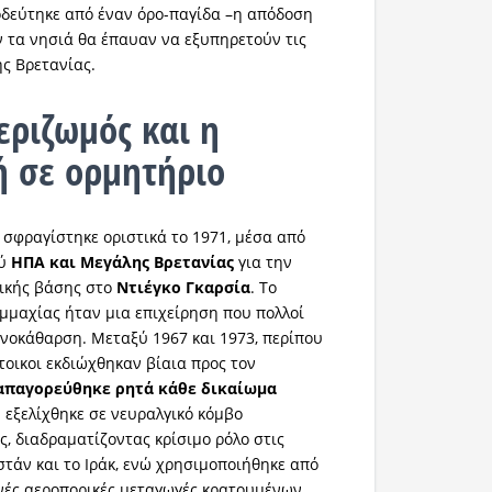
δεύτηκε από έναν όρο-παγίδα –η απόδοση
ν τα νησιά θα έπαυαν να εξυπηρετούν τις
ης Βρετανίας.
ξεριζωμός και η
 σε ορμητήριο
 σφραγίστηκε οριστικά το 1971, μέσα από
ξύ
ΗΠΑ και Μεγάλης Βρετανίας
για την
τικής βάσης στο
Ντιέγκο Γκαρσία
. Το
μμαχίας ήταν μια επιχείρηση που πολλοί
νοκάθαρση. Μεταξύ 1967 και 1973, περίπου
τοικοι εκδιώχθηκαν βίαια προς τον
απαγορεύθηκε ρητά κάθε δικαίωμα
η εξελίχθηκε σε νευραλγικό κόμβο
ς, διαδραματίζοντας κρίσιμο ρόλο στις
στάν και το Ιράκ, ενώ χρησιμοποιήθηκε από
ινές αεροπορικές μεταγωγές κρατουμένων.