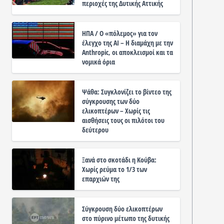
περιοχές της Δυτικής Αττικής
ΗΠΑ / Ο «πόλεμος» για τον
έλεγχο της ΑΙ – Η διαμάχη με την
Anthropic, οι αποκλεισμοί και τα
νομικά όρια
Ψάθα: Συγκλονίζει το βίντεο της
σύγκρουσης των δύο
ελικοπτέρων – Χωρίς τις
αισθήσεις τους οι πιλότοι του
δεύτερου
Ξανά στο σκοτάδι η Κούβα:
Χωρίς ρεύμα το 1/3 των
επαρχιών της
Σύγκρουση δύο ελικοπτέρων
στο πύρινο μέτωπο της δυτικής