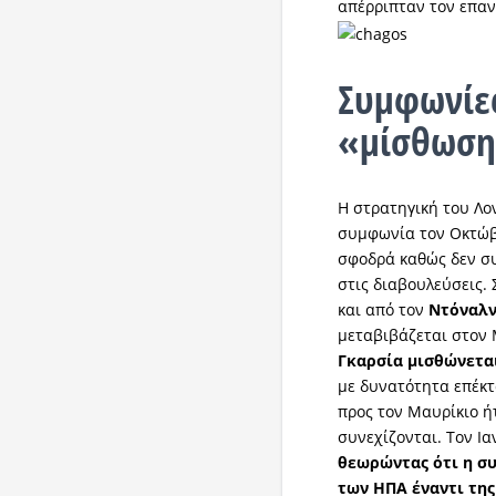
απέρριπταν τον επα
Συμφωνίε
«μίσθωση
Η στρατηγική του Λο
συμφωνία τον Οκτώβρ
σφοδρά καθώς δεν συ
στις διαβουλεύσεις.
και από τον
Ντόναλν
μεταβιβάζεται στον 
Γκαρσία μισθώνεται
με δυνατότητα επέκτ
προς τον Μαυρίκιο ήτ
συνεχίζονται. Τον Ι
θεωρώντας ότι η συ
των ΗΠΑ έναντι της