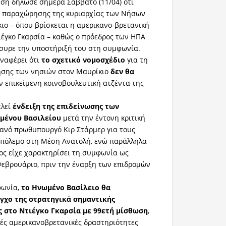
ση δήλωσε σήμερα Σάββατο (11/04) ότι
ιο παραχώρησης της κυριαρχίας των Νήσων
ιο – όπου βρίσκεται η αμερικανο-βρετανική
έγκο Γκαρσία – καθώς ο πρόεδρος των ΗΠΑ
συρε την υποστήριξή του στη συμφωνία.
ναφέρει ότι
το σχετικό νομοσχέδιο
για τη
σης των νησιών στον Μαυρίκιο
δεν θα
ν επικείμενη κοινοβουλευτική ατζέντα της
ελεί
ένδειξη της επιδείνωσης των
μένου Βασιλείου
μετά την έντονη κριτική
ανό πρωθυπουργό Κιρ Στάρμερ για τους
 πόλεμο στη Μέση Ανατολή, ενώ παράλληλα
ος είχε χαρακτηρίσει τη συμφωνία ως
Φεβρουάριο, πριν την έναρξη των επιδρομών
φωνία,
το Ηνωμένο Βασίλειο θα
γχο της στρατηγικά σημαντικής
 στο Ντιέγκο Γκαρσία με 99ετή μίσθωση
,
νές αμερικανοβρετανικές δραστηριότητες