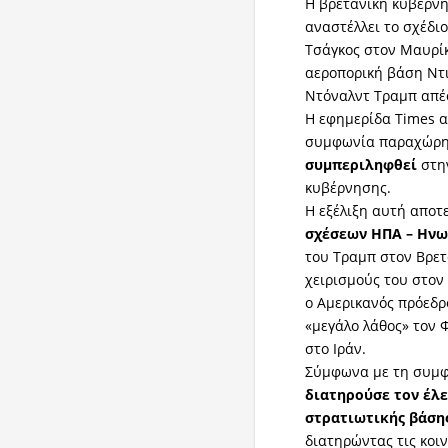
Η βρετανική κυβέρνη
αναστέλλει το σχέδ
Τσάγκος στον Μαυρίκ
αεροπορική βάση Ντι
Ντόναλντ Τραμπ απέ
Η εφημερίδα Times α
συμφωνία παραχώρη
συμπεριληφθεί
στη
κυβέρνησης.
Η εξέλιξη αυτή αποτ
σχέσεων ΗΠΑ – Ηνω
του Τραμπ στον Βρετ
χειρισμούς του στον
ο Αμερικανός πρόεδρ
«μεγάλο λάθος» τον 
στο Ιράν.
Σύμφωνα με τη συμ
διατηρούσε τον έλε
στρατιωτικής βάσης
διατηρώντας τις κοι