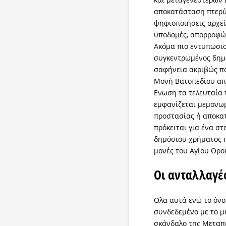
αποκατάσταση πτερύγ
ψηφιοποιήσεις αρχεί
υποδομές, απορροφώ
Ακόμα πιο εντυπωσια
συγκεντρωμένος δημ
σαφήνεια ακριβώς π
Μονή Βατοπεδίου από
Ενωση τα τελευταία
εμφανίζεται μεμονωμ
προστασίας ή αποκα
πρόκειται για ένα σ
δημόσιου χρήματος π
μονές του Αγίου Ορο
Οι ανταλλαγές
Ολα αυτά ενώ το όνο
συνδεδεμένο με το μ
σκάνδαλο της Μεταπ