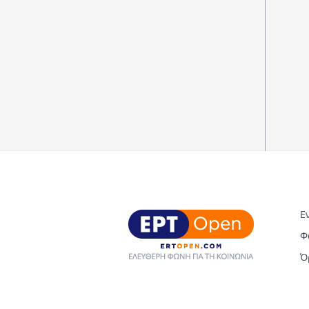
Ε
Φ
Ό