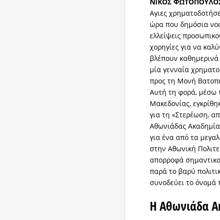
ΝΙΚΟΣ ΦΩΤΟΠΟΥΛΟ
Aγιες χρηματοδοτήσε
ώρα που δημόσια νοσ
ελλείψεις προσωπικο
χορηγίες για να καλύ
βλέπουν καθημερινά 
μία γενναία χρηματ
προς τη Μονή Βατοπε
Αυτή τη φορά, μέσω 
Μακεδονίας, εγκρίθη
για τη «Στερέωση, α
Αθωνιάδας Ακαδημίας
για ένα από τα μεγα
στην Αθωνική Πολιτε
απορροφά σημαντικο
παρά το βαρύ πολιτι
συνοδεύει το όνομά 
Η Αθωνιάδα Α