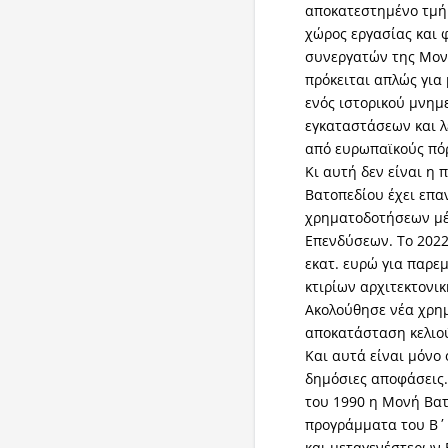
αποκατεστημένο τμή
χώρος εργασίας και 
συνεργατών της Μονή
πρόκειται απλώς για
ενός ιστορικού μνημ
εγκαταστάσεων και 
από ευρωπαϊκούς πό
Κι αυτή δεν είναι η 
Βατοπεδίου έχει επα
χρηματοδοτήσεων μέ
Επενδύσεων. Το 2022 
εκατ. ευρώ για παρ
κτιρίων αρχιτεκτονικ
Ακολούθησε νέα χρημ
αποκατάσταση κελιο
Και αυτά είναι μόνο
δημόσιες αποφάσεις.
του 1990 η Μονή Βατ
προγράμματα του Β΄ 
και μεταγενέστερων 