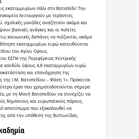
Σ
ις εκατομμυρίων πάλι στο Βατοπέδι! Την
οκομεία λειτουργούν με τεράστιες
ύ, σχολικές μονάδες αναζητούν ακόμα και
ψουν βασικές ανάγκες και οι πολίτες
τις κοινωνικές δαπάνες να πιέζονται, ακόμα
οδότηση εκατομμυρίων ευρώ κατευθύνεται
δίου του Αγίου Ορους.
του ΕΣΠΑ της Περιφέρειας Κεντρικής
κε κονδύλι ύψους 4,8 εκατομμυρίων ευρώ
ποκατάσταση και επανάχρηση της
 της Ι.Μ. Βατοπεδίου – Φάση 1». Πρόκειται
λύτερα έργα που χρηματοδοτούνται σήμερα
ία, με τη Μονή Βατοπεδίου να συνεχίζει να
ύς δημόσιους και ευρωπαϊκούς πόρους,
κό αποτύπωμα που εξακολουθεί να
της από την υπόθεση της Βιστωνίδας.
καδημία