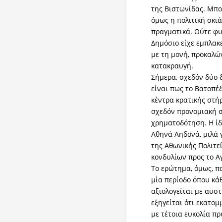
της Βιστωνίδας. Μπο
όμως η πολιτική σκι
πραγματικά. Ούτε φυσ
Δημόσιο είχε εμπλακ
με τη μονή, προκαλώ
κατακραυγή.
Σήμερα, σχεδόν δύο δ
είναι πως το Βατοπέ
κέντρα κρατικής στή
σχεδόν προνομιακή σ
χρηματοδότηση. Η ίδ
Αθηνά Αηδονά, μιλά 
της Αθωνικής Πολιτε
κονδυλίων προς το Α
Το ερώτημα, όμως, πα
μία περίοδο όπου κά
αξιολογείται με αυσ
εξηγείται ότι εκατο
με τέτοια ευκολία πρ