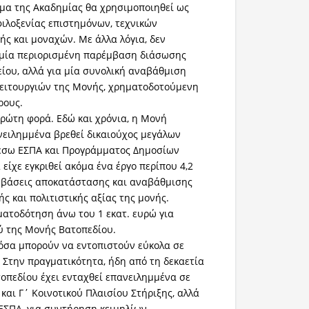
μα της Ακαδημίας θα χρησιμοποιηθεί ως
φιλοξενίας επιστημόνων, τεχνικών
ς και μοναχών. Με άλλα λόγια, δεν
 μία περιορισμένη παρέμβαση διάσωσης
είου, αλλά για μία συνολική αναβάθμιση
λειτουργιών της Μονής, χρηματοδοτούμενη
ρους.
πρώτη φορά. Εδώ και χρόνια, η Μονή
νειλημμένα βρεθεί δικαιούχος μεγάλων
σω ΕΣΠΑ και Προγράμματος Δημοσίων
είχε εγκριθεί ακόμα ένα έργο περίπου 4,2
εμβάσεις αποκατάστασης και αναβάθμισης
ής και πολιτιστικής αξίας της μονής.
ατοδότηση άνω του 1 εκατ. ευρώ για
ύ της Μονής Βατοπεδίου.
 όσα μπορούν να εντοπιστούν εύκολα σε
 Στην πραγματικότητα, ήδη από τη δεκαετία
οπεδίου έχει ενταχθεί επανειλημμένα σε
και Γ΄ Κοινοτικού Πλαισίου Στήριξης, αλλά
ΕΣΠΑ, για συντήρηση κειμηλίων,