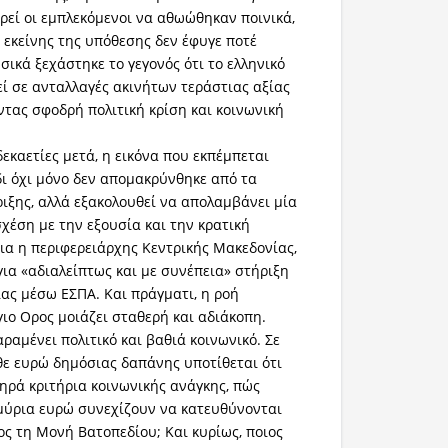
ρεί οι εμπλεκόμενοι να αθωώθηκαν ποινικά,
ά εκείνης της υπόθεσης δεν έφυγε ποτέ
ικά ξεχάστηκε το γεγονός ότι το ελληνικό
εί σε ανταλλαγές ακινήτων τεράστιας αξίας
ντας σφοδρή πολιτική κρίση και κοινωνική
εκαετίες μετά, η εικόνα που εκπέμπεται
δι όχι μόνο δεν απομακρύνθηκε από τα
ριξης, αλλά εξακολουθεί να απολαμβάνει μία
χέση με την εξουσία και την κρατική
ια η περιφερειάρχης Κεντρικής Μακεδονίας,
για «αδιαλείπτως και με συνέπεια» στήριξη
ίας μέσω ΕΣΠΑ. Και πράγματι, η ροή
γιο Ορος μοιάζει σταθερή και αδιάκοπη.
ραμένει πολιτικό και βαθιά κοινωνικό. Σε
θε ευρώ δημόσιας δαπάνης υποτίθεται ότι
τηρά κριτήρια κοινωνικής ανάγκης, πώς
μμύρια ευρώ συνεχίζουν να κατευθύνονται
ος τη Μονή Βατοπεδίου; Και κυρίως, ποιος