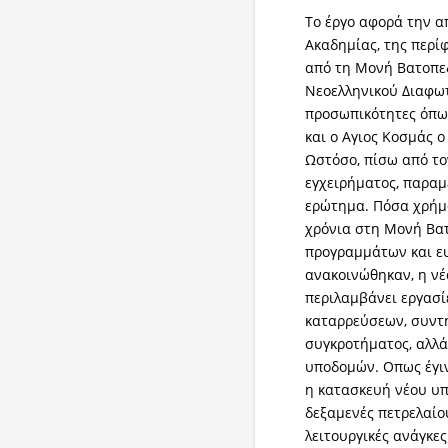
Το έργο αφορά την α
Ακαδημίας, της περί
από τη Μονή Βατοπεδ
Νεοελληνικού Διαφωτ
προσωπικότητες όπως
και ο Αγιος Κοσμάς ο
Ωστόσο, πίσω από το
εγχειρήματος, παραμέ
ερώτημα. Πόσα χρήμα
χρόνια στη Μονή Βα
προγραμμάτων και ε
ανακοινώθηκαν, η νέ
περιλαμβάνει εργασ
καταρρεύσεων, συντ
συγκροτήματος, αλλά
υποδομών. Οπως έγιν
η κατασκευή νέου υπ
δεξαμενές πετρελαίου
λειτουργικές ανάγκε