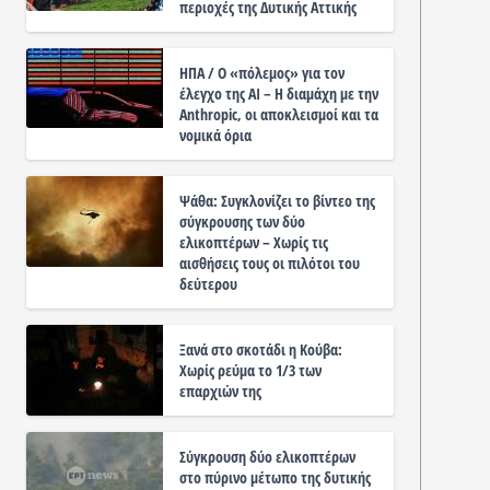
περιοχές της Δυτικής Αττικής
ΗΠΑ / Ο «πόλεμος» για τον
έλεγχο της ΑΙ – Η διαμάχη με την
Anthropic, οι αποκλεισμοί και τα
νομικά όρια
Ψάθα: Συγκλονίζει το βίντεο της
σύγκρουσης των δύο
ελικοπτέρων – Χωρίς τις
αισθήσεις τους οι πιλότοι του
δεύτερου
Ξανά στο σκοτάδι η Κούβα:
Χωρίς ρεύμα το 1/3 των
επαρχιών της
Σύγκρουση δύο ελικοπτέρων
στο πύρινο μέτωπο της δυτικής