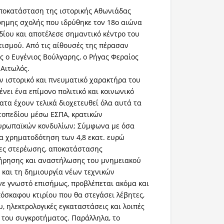
ποκατάσταση της ιστορικής Αθωνιάδας
φημης σχολής που ιδρύθηκε τον 18ο αιώνα
ίου και αποτέλεσε σημαντικό κέντρο του
ισμού. Από τις αίθουσές της πέρασαν
 ο Ευγένιος Βούλγαρης, ο Ρήγας Φεραίος
 Αιτωλός.
ν ιστορικό και πνευματικό χαρακτήρα του
νει ένα επίμονο πολιτικό και κοινωνικό
τα έχουν τελικά διοχετευθεί όλα αυτά τα
τοπεδίου μέσω ΕΣΠΑ, κρατικών
υρωπαϊκών κονδυλίων; Σύμφωνα με όσα
α χρηματοδότηση των 4,8 εκατ. ευρώ
ίες στερέωσης, αποκατάστασης
ήρησης και αναστήλωσης του μνημειακού
 και τη δημιουργία νέων τεχνικών
ε γνωστό επισήμως, προβλέπεται ακόμα και
όσκαφου κτιρίου που θα στεγάσει λέβητες,
, ηλεκτρολογικές εγκαταστάσεις και λοιπές
ς του συγκροτήματος. Παράλληλα, το