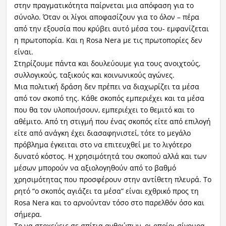
στην πραγματικότητα παίρνεται μια απόφαση για το
σύνολο. Όταν οι λίγοι αποφασίζουν για το όλον – πέρα
από την εξουσία που κρύβει αυτό μέσα του- εμφανίζεται
η πρωτοπορία. Και η Rosa Nera με τις πρωτοπορίες δεν
είναι.
Στηρίζουμε πάντα και δουλεύουμε για τους ανοιχτούς,
συλλογικούς, ταξικούς και κοινωνικούς αγώνες.
Μια πολιτική δράση δεν πρέπει να διαχωρίζει τα μέσα
από τον σκοπό της. Κάθε σκοπός εμπεριέχει και τα μέσα
που θα τον υλοποιήσουν, εμπεριέχει το θεμιτό και το
αθέμιτο. Από τη στιγμή που ένας σκοπός είτε από επιλογή
είτε από ανάγκη έχει διασαφηνιστεί, τότε το μεγάλο
πρόβλημα έγκειται στο να επιτευχθεί με το λιγότερο
δυνατό κόστος. Η χρησιμότητά του σκοπού αλλά και των
μέσων μπορούν να αξιολογηθούν από το βαθμό
χρησιμότητας που προσφέρουν στην αντίθετη πλευρά. Το
ρητό “ο σκοπός αγιάζει τα μέσα” είναι εχθρικό προς τη
Rosa Nera και το αρνούνταν τόσο στο παρελθόν όσο και
σήμερα.
Το να στοχεύεις σε σπίτια ανθρώπων, οι οποίοι σίγουρα