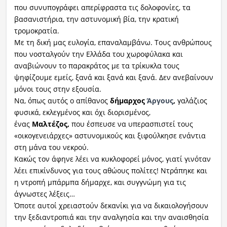
που συνυπογράφει απερίφραστα τις δολοφονίες, τα
βασανιστήρια, την αστυνομική βία, την κρατική
τρομοκρατία.
Με τη δική μας ευλογία, επαναλαμβάνω. Τους ανθρώπους
που νοσταλγούν την Ελλάδα του χωροφύλακα και
αναβιώνουν το παρακράτος με τα τρίκυκλα τους
ψηφίζουμε εμείς, ξανά και ξανά και ξανά. Δεν ανεβαίνουν
μόνοι τους στην εξουσία.
Να, όπως αυτός ο απίθανος
δήμαρχος
Άργους
,
γαλάζιος
φυσικά, εκλεγμένος και όχι διορισμένος,
ένας
Μαλτέζος,
που έσπευσε να υπερασπιστεί τους
«οικογενειάρχες» αστυνομικούς και ξιφούλκησε ενάντια
στη μάνα του νεκρού.
Κακώς τον άφηνε λέει να κυκλοφορεί μόνος, γιατί γινόταν
λέει επικίνδυνος για τους αθώους πολίτες! Ντράπηκε και
η ντροπή μπάρμπα δήμαρχε, και συγγνώμη για τις
άγνωστες λέξεις…
Όποτε αυτοί χρειαστούν δεκανίκι για να δικαιολογήσουν
την ξεδιαντροπιά και την αναλγησία και την αναισθησία