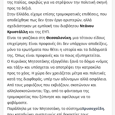
της Ιταλίας, ακριβώς για να στρέψουν την πολιτική σκηνή
προς τα δεξιά.
Στην Ελλάδα, είχαμε επίσης τρομοκρατικές επιθέσεις, που
αποδείχθηκε πως δεν ήταν έργο αριστερών, αλλά
σχεδιάστηκαν με εμπλοκή του διαβόητου
Ντάνου
Κρυστάλλη
και της ΕΥΠ.
Είναι τα γκαζάκια στη
Θεσσαλονίκη
, μια τέτοιου είδους
επιχείρηση; Είναι προφανές ότι δεν υπάρχουν αποδείξεις,
μόνο τα ερωτήματα που θέτει η ιστορία και τα διδάγματά
της. Όπως είναι προφανές και το ποιος εξυπηρετείται.
Ο Κυριάκος Μητσοτάκης εξαγγέλλει ξανά το δόγμα «νόμος
και τάξη» και υπόσχεται να αποτρέψει την κατρακύλα
προς το χάος. Η χώρα δεν χρειάζεται μέτρα και πολιτικές
κατά της διαφθοράς, υπέρ των αδύναμων αλλά ασφάλεια.
Από τους μαφιόζους που εκβιάζουν, σκοτώνουν και
αλληλοσκοτώνονται; Όχι, από το φάντασμα της
τρομοκρατίας που ξύπνησε και οφείλουμε να το
φοβόμαστε.
Παράλληλα με τον Μητσοτάκη, το σύστημα
Χρυσοχοΐδη
,
που καταδιώκει ανεπιτυχώς επί δεκαετίες τους