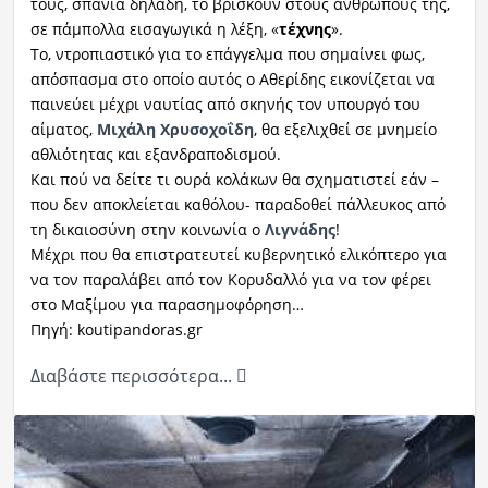
τους, σπάνια δηλαδή, το βρίσκουν στους ανθρώπους της,
σε πάμπολλα εισαγωγικά η λέξη, «
τέχνης
».
Το, ντροπιαστικό για το επάγγελμα που σημαίνει φως,
απόσπασμα στο οποίο αυτός ο Αθερίδης εικονίζεται να
παινεύει μέχρι ναυτίας από σκηνής τον υπουργό του
αίματος,
Μιχάλη Χρυσοχοΐδη
, θα εξελιχθεί σε μνημείο
αθλιότητας και εξανδραποδισμού.
Και πού να δείτε τι ουρά κολάκων θα σχηματιστεί εάν –
που δεν αποκλείεται καθόλου- παραδοθεί πάλλευκος από
τη δικαιοσύνη στην κοινωνία ο
Λιγνάδης
!
Μέχρι που θα επιστρατευτεί κυβερνητικό ελικόπτερο για
να τον παραλάβει από τον Κορυδαλλό για να τον φέρει
στο Μαξίμου για παρασημοφόρηση…
Πηγή: koutipandoras.gr
Διαβάστε περισσότερα...