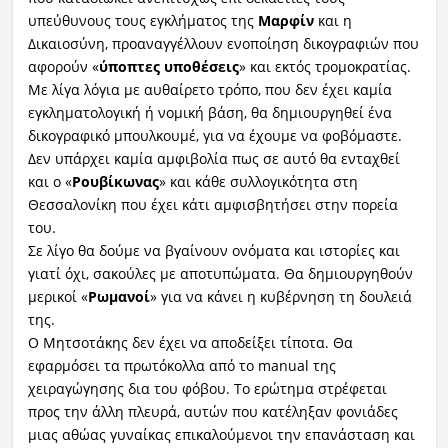
υπεύθυνους τους εγκλήματος της
Μαρφίν
και η
Δικαιοσύνη, προαναγγέλλουν ενοποίηση δικογραφιών που
αφορούν «
ύποπτες υποθέσεις
» και εκτός τρομοκρατίας.
Με λίγα λόγια με αυθαίρετο τρόπο, που δεν έχει καμία
εγκληματολογική ή νομική βάση, θα δημιουργηθεί ένα
δικογραφικό μπουλκουμέ, για να έχουμε να φοβόμαστε.
Δεν υπάρχει καμία αμφιβολία πως σε αυτό θα ενταχθεί
και ο «
Ρουβίκωνας
» και κάθε συλλογικότητα στη
Θεσσαλονίκη που έχει κάτι αμφισβητήσει στην πορεία
του.
Σε λίγο θα δούμε να βγαίνουν ονόματα και ιστορίες και
γιατί όχι, σακούλες με αποτυπώματα. Θα δημιουργηθούν
μερικοί «
Ρωμανοί
» για να κάνει η κυβέρνηση τη δουλειά
της.
Ο Μητσοτάκης δεν έχει να αποδείξει τίποτα. Θα
εφαρμόσει τα πρωτόκολλα από το manual της
χειραγώγησης δια του φόβου. Το ερώτημα στρέφεται
προς την άλλη πλευρά, αυτών που κατέληξαν φονιάδες
μιας αθώας γυναίκας επικαλούμενοι την επανάσταση και