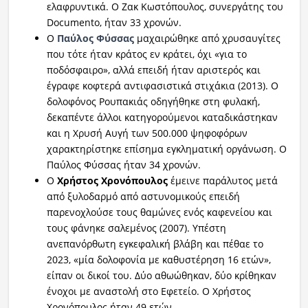
ελαφρυντικά. Ο Ζακ Κωστόπουλος, συνεργάτης του
Documento, ήταν 33 χρονών.
Ο
Παύλος Φύσσας
μαχαιρώθηκε από χρυσαυγίτες
που τότε ήταν κράτος εν κράτει, όχι «για το
ποδόσφαιρο», αλλά επειδή ήταν αριστερός και
έγραφε κοφτερά αντιφασιστικά στιχάκια (2013). Ο
δολοφόνος Ρουπακιάς οδηγήθηκε στη φυλακή,
δεκαπέντε άλλοι κατηγορούμενοι καταδικάστηκαν
και η Χρυσή Αυγή των 500.000 ψηφοφόρων
χαρακτηρίστηκε επίσημα εγκληματική οργάνωση. Ο
Παύλος Φύσσας ήταν 34 χρονών.
Ο
Χρήστος Χρονόπουλος
έμεινε παράλυτος μετά
από ξυλοδαρμό από αστυνομικούς επειδή
παρενοχλούσε τους θαμώνες ενός καφενείου και
τους φάνηκε σαλεμένος (2007). Υπέστη
ανεπανόρθωτη εγκεφαλική βλάβη και πέθαε το
2023, «μία δολοφονία με καθυστέρηση 16 ετών»,
είπαν οι δικοί του. Δύο αθωώθηκαν, δύο κρίθηκαν
ένοχοι με αναστολή στο Εφετείο. Ο Χρήστος
Χρονόπουλος ήταν 49 ετών.