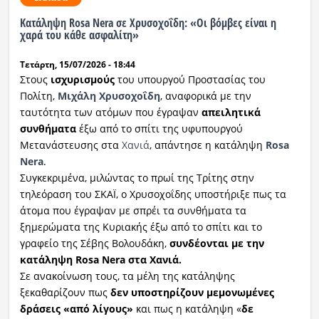
Κατάληψη Rosa Nera σε Χρυσοχοΐδη: «Οι βόμβες είναι η
Ραδιόφωνο
χαρά του κάθε ασφαλίτη»
LIVE
Τετάρτη, 15/07/2026 - 18:44
Εκπομπές
Στους
ισχυρισμούς
του υπουργού Προστασίας του
Πολίτη,
Μιχάλη Χρυσοχοΐδη
, αναφορικά με την
ταυτότητα των ατόμων που έγραψαν
απειλητικά
συνθήματα
έξω από το σπίτι της υφυπουργού
Πολιτισμός
Μετανάστευσης στα
Χανιά
, απάντησε η κατάληψη
Rosa
Nera
.
Συγκεκριμένα, μιλώντας το πρωί της Τρίτης στην
τηλεόραση του ΣΚΑΪ, ο Χρυσοχοΐδης υποστήριξε πως τα
άτομα που έγραψαν με σπρέι τα συνθήματα τα
ξημερώματα της Κυριακής έξω από το σπίτι και το
γραφείο της Σέβης Βολουδάκη,
συνδέονται με την
κατάληψη Rosa Nera στα Χανιά.
Σε ανακοίνωση τους, τα μέλη της κατάληψης
ξεκαθαρίζουν πως
δεν υποστηρίζουν μεμονωμένες
δράσεις «από λίγους»
και πως η κατάληψη «
δε