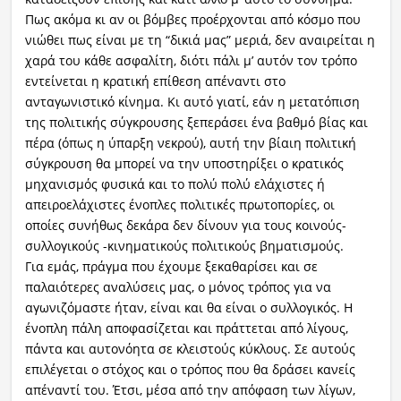
Πως ακόμα κι αν οι βόμβες προέρχονται από κόσμο που
νιώθει πως είναι με τη “δικιά μας” μεριά, δεν αναιρείται η
χαρά του κάθε ασφαλίτη, διότι πάλι μ’ αυτόν τον τρόπο
εντείνεται η κρατική επίθεση απέναντι στο
ανταγωνιστικό κίνημα. Κι αυτό γιατί, εάν η μετατόπιση
της πολιτικής σύγκρουσης ξεπεράσει ένα βαθμό βίας και
πέρα (όπως η ύπαρξη νεκρού), αυτή την βίαιη πολιτική
σύγκρουση θα μπορεί να την υποστηρίξει ο κρατικός
μηχανισμός φυσικά και το πολύ πολύ ελάχιστες ή
απειροελάχιστες ένοπλες πολιτικές πρωτοπορίες, οι
οποίες συνήθως δεκάρα δεν δίνουν για τους κοινούς-
συλλογικούς -κινηματικούς πολιτικούς βηματισμούς.
Για εμάς, πράγμα που έχουμε ξεκαθαρίσει και σε
παλαιότερες αναλύσεις μας, ο μόνος τρόπος για να
αγωνιζόμαστε ήταν, είναι και θα είναι ο συλλογικός. Η
ένοπλη πάλη αποφασίζεται και πράττεται από λίγους,
πάντα και αυτονόητα σε κλειστούς κύκλους. Σε αυτούς
επιλέγεται ο στόχος και ο τρόπος που θα δράσει κανείς
απέναντί του. Έτσι, μέσα από την απόφαση των λίγων,