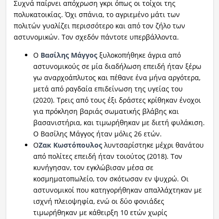
Συχνά παίρνει απόχρωση γκρι όπως οι τοίχοι της
πολυκατοικίας. Όχι σπάνια, το αγριεμένο μάτι των
πολιτών γυαλίζει περισσότερο και από τον ζήλο των
αστυνομικών. Τον σχεδόν πάντοτε υπερβάλλοντα.
Ο
Βασίλης Μάγγος
ξυλοκοπήθηκε άγρια από
αστυνομικούς σε μία διαδήλωση επειδή ήταν ξέρω
γω αναρχοάπλυτος και πέθανε ένα μήνα αργότερα,
μετά από ραγδαία επιδείνωση της υγείας του
(2020). Τρεις από τους έξι δράστες κρίθηκαν ένοχοι
για πρόκληση βαριάς σωματικής βλάβης και
βασανιστήρια, και τιμωρήθηκαν με διετή φυλάκιση.
Ο Βασίλης Μάγγος ήταν μόλις 26 ετών.
Ο
Ζακ Κωστόπουλος
λυντσαρίστηκε μέχρι θανάτου
από πολίτες επειδή ήταν τοιούτος (2018). Τον
κυνήγησαν, τον εγκλώβισαν μέσα σε
κοσμηματοπωλείο, τον σκότωσαν εν ψυχρώ. Οι
αστυνομικοί που κατηγορήθηκαν απαλλάχτηκαν με
ισχνή πλειοψηφία, ενώ οι δύο φονιάδες
τιμωρήθηκαν με κάθειρξη 10 ετών χωρίς