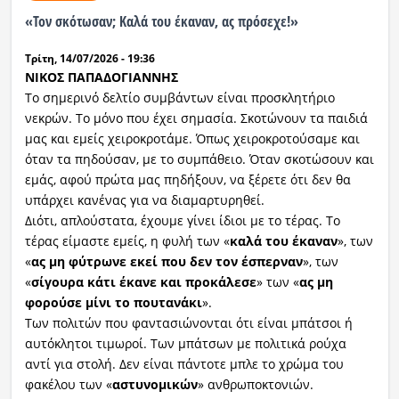
«Τον σκότωσαν; Καλά του έκαναν, ας πρόσεχε!»
Τρίτη, 14/07/2026 - 19:36
ΝΙΚΟΣ ΠΑΠΑΔΟΓΙΑΝΝΗΣ
Tο σημερινό δελτίο συμβάντων είναι προσκλητήριο
νεκρών. Το μόνο που έχει σημασία. Σκοτώνουν τα παιδιά
μας και εμείς χειροκροτάμε. Όπως χειροκροτούσαμε και
όταν τα πηδούσαν, με το συμπάθειο. Όταν σκοτώσουν και
εμάς, αφού πρώτα μας πηδήξουν, να ξέρετε ότι δεν θα
υπάρχει κανένας για να διαμαρτυρηθεί.
Διότι, απλούστατα, έχουμε γίνει ίδιοι με το τέρας. Το
τέρας είμαστε εμείς, η φυλή των «
καλά του έκαναν
», των
«
ας μη φύτρωνε εκεί που δεν τον έσπερναν
», των
«
σίγουρα κάτι έκανε και προκάλεσε
» των «
ας μη
φορούσε μίνι το πουτανάκι
».
Των πολιτών που φαντασιώνονται ότι είναι μπάτσοι ή
αυτόκλητοι τιμωροί. Των μπάτσων με πολιτικά ρούχα
αντί για στολή. Δεν είναι πάντοτε μπλε το χρώμα του
φακέλου των «
αστυνομικών
» ανθρωποκτονιών.