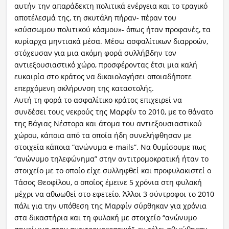
αυτήν την απαράδεκτη πολιτικά ενέργεια και το τραγικό
αποτέλεσμά της, τη σκυτάλη πήραν- πέραν του
«σύσσωμου πολιτικού κόσμου»- όπως ήταν προφανές, τα
κυρίαρχα μηντιακά μέσα. Μέσω ασφαλίτικων διαρροών,
στόχευσαν για μια ακόμη φορά συλλήβδην τον
αντιεξουσιαστικό χώρο, προσφέροντας έτσι μια καλή
ευκαιρία στο κράτος να δικαιολογήσει οποιαδήποτε
επερχόμενη σκλήρυνση της καταστολής.
Αυτή τη φορά το ασφαλίτικο κράτος επιχειρεί να
συνδέσει τους νεκρούς της Μαρφίν το 2010, με το θάνατο
της Βάγιας Νέστορα και άτομα του αντιεξουσιαστικού
χώρου, κάποια από τα οποία ήδη συνελήφθησαν με
στοιχεία κάποια “ανώνυμα e-mails”. Να θυμίσουμε πως
“ανώνυμο τηλεφώνημα” στην αντιτρομοκρατική ήταν το
στοιχείο με το οποίο είχε συλληφθεί και προφυλακιστεί ο
Τάσος Θεοφίλου, ο οποίος έμεινε 5 χρόνια στη φυλακή
μέχρι να αθωωθεί στο εφετείο. Άλλοι 3 σύντροφοι το 2010
πάλι για την υπόθεση της Μαρφίν σύρθηκαν για χρόνια
στα δικαστήρια και τη φυλακή με στοιχείο “ανώνυμο