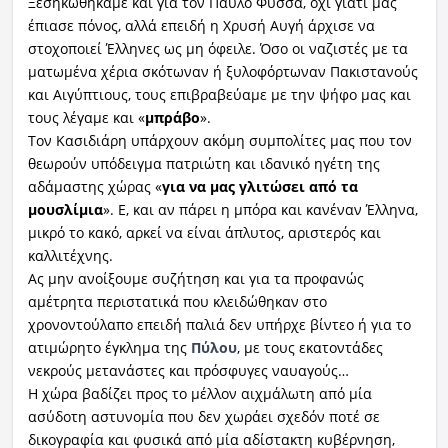
Ξεσηκωθήκαμε και για τον Παύλο Φύσσα, όχι γιατί μας
έπιασε πόνος, αλλά επειδή η Χρυσή Αυγή άρχισε να
στοχοποιεί Έλληνες ως μη όφειλε. Όσο οι ναζιστές με τα
ματωμένα χέρια σκότωναν ή ξυλοφόρτωναν Πακιστανούς
και Αιγύπτιους, τους επιβραβεύαμε με την ψήφο μας και
τους λέγαμε και «
μπράβο
».
Τον Κασιδιάρη υπάρχουν ακόμη συμπολίτες μας που τον
θεωρούν υπόδειγμα πατριώτη και ιδανικό ηγέτη της
αδάμαστης χώρας «
για να μας γλιτώσει από τα
μουσλίμια
». Ε, και αν πάρει η μπόρα και κανέναν Έλληνα,
μικρό το κακό, αρκεί να είναι άπλυτος, αριστερός και
καλλιτέχνης.
Ας μην ανοίξουμε συζήτηση και για τα προφανώς
αμέτρητα περιστατικά που κλειδώθηκαν στο
χρονοντούλαπο επειδή παλιά δεν υπήρχε βίντεο ή για το
ατιμώρητο έγκλημα της
Πύλου
, με τους εκατοντάδες
νεκρούς μετανάστες και πρόσφυγες ναυαγούς…
Η χώρα βαδίζει προς το μέλλον αιχμάλωτη από μία
ασύδοτη αστυνομία που δεν χωράει σχεδόν ποτέ σε
δικογραφία και φυσικά από μία αδίστακτη κυβέρνηση,