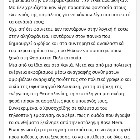
σημείωμα στην αντιτρομοκρατική”, εν τέλει αθωώθηκαν.
Μα δεν χρειάζεται καν λίγη παραπάνω φαντασία στους
ελεεινούς της ασφάλειας για να κάνουν λίγο πιο πιστευτά
τα σενάριά τους;
Όχι, απ’ ότι φαίνεται. Δεν ποντάρουν στην λογική ή έστω
στην αληθοφάνεια. Ποντάρουν στον πανικό που
δημιουργεί ο φόβος και στα συντηρητικά ανακλαστικά
του ακροατηρίου τους, που θέλουν να συσπειρώσουν
ξανά στη Φασιστική Πολυκατοικία.
Μια από τα ίδια και στα Χανιά. Μετά και από μια πολιτική
ενέργεια εκφοβισμού μέσω αναγραφής συνθημάτων
αμφιβόλου αναρχικής ποιότητας στο πολιτικό γραφείο και
οικία της υφυπουργού Βολουδάκη, για τη στήριξη της
ενέργειας στη Θεσσαλονίκη, τη σκυτάλη για μια ακόμη
φορά πήραν οι ασφαλίτες και ο υπουργός τους.
Συγκεκριμένα, ο Χρυσοχοΐδης σε τελευταία του
τηλεοπτική εμφάνιση, αναφέρει πως η ομάδα που έγραψε
τα συνθήματα ξεκίνησε από την κατάληψη Rosa Nera.
Είναι γνωστή η στρατηγική του κράτους το να δημιουργεί
προυποθέσεις αντιεξέγερσης, το να επιτίθεται σε όλες τις