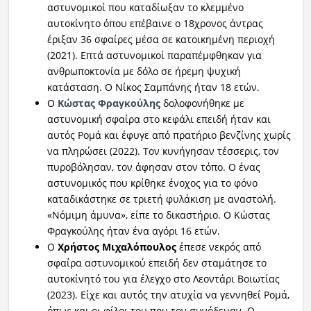
αστυνομικοί που καταδίωξαν το κλεμμένο
αυτοκίνητο όπου επέβαινε ο 18χρονος άντρας
έριξαν 36 σφαίρες μέσα σε κατοικημένη περιοχή
(2021). Επτά αστυνομικοί παραπέμφθηκαν για
ανθρωποκτονία με δόλο σε ήρεμη ψυχική
κατάσταση. Ο Νίκος Σαμπάνης ήταν 18 ετών.
Ο
Κώστας Φραγκούλης
δολοφονήθηκε με
αστυνομική σφαίρα στο κεφάλι επειδή ήταν και
αυτός Ρομά και έφυγε από πρατήριο βενζίνης χωρίς
να πληρώσει (2022). Τον κυνήγησαν τέσσερις, τον
πυροβόλησαν, τον άφησαν στον τόπο. Ο ένας
αστυνομικός που κρίθηκε ένοχος για το φόνο
καταδικάστηκε σε τριετή φυλάκιση με αναστολή.
«Νόμιμη άμυνα», είπε το δικαστήριο. Ο Κώστας
Φραγκούλης ήταν ένα αγόρι 16 ετών.
Ο
Χρήστος Μιχαλόπουλος
έπεσε νεκρός από
σφαίρα αστυνομικού επειδή δεν σταμάτησε το
αυτοκίνητό του για έλεγχο στο Λεοντάρι Βοιωτίας
(2023). Είχε και αυτός την ατυχία να γεννηθεί Ρομά,
όπως και οι φίλοι του που τον συνόδευαν. Ο