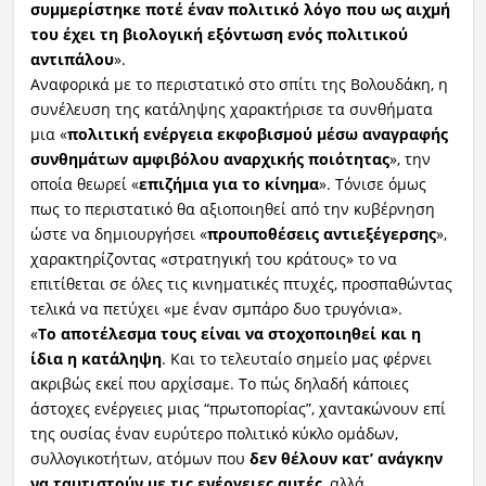
συμμερίστηκε ποτέ έναν πολιτικό λόγο που ως αιχμή
του έχει τη βιολογική εξόντωση ενός πολιτικού
αντιπάλου
».
Αναφορικά με το περιστατικό στο σπίτι της Βολουδάκη, η
συνέλευση της κατάληψης χαρακτήρισε τα συνθήματα
μια «
πολιτική ενέργεια εκφοβισμού μέσω αναγραφής
συνθημάτων αμφιβόλου αναρχικής ποιότητας
», την
οποία θεωρεί «
επιζήμια για το κίνημα
». Τόνισε όμως
πως το περιστατικό θα αξιοποιηθεί από την κυβέρνηση
ώστε να δημιουργήσει «
προυποθέσεις αντιεξέγερσης
»,
χαρακτηρίζοντας «στρατηγική του κράτους» το να
επιτίθεται σε όλες τις κινηματικές πτυχές, προσπαθώντας
τελικά να πετύχει «με έναν σμπάρο δυο τρυγόνια».
«
Το αποτέλεσμα τους είναι να στοχοποιηθεί
και η
ίδια η κατάληψη
. Και το τελευταίο σημείο μας φέρνει
ακριβώς εκεί που αρχίσαμε. Το πώς δηλαδή κάποιες
άστοχες ενέργειες μιας “πρωτοπορίας”, χαντακώνουν επί
της ουσίας έναν ευρύτερο πολιτικό κύκλο ομάδων,
συλλογικοτήτων, ατόμων που
δεν θέλουν κατ’ ανάγκην
να ταυτιστούν με τις ενέργειες αυτές
, αλλά