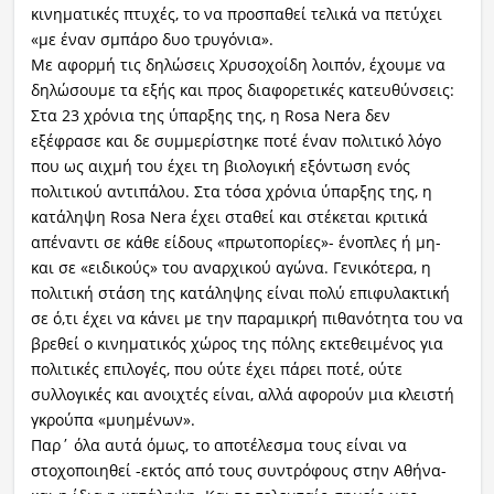
κινηματικές πτυχές, το να προσπαθεί τελικά να πετύχει
«με έναν σμπάρο δυο τρυγόνια».
Με αφορμή τις δηλώσεις Χρυσοχοίδη λοιπόν, έχουμε να
δηλώσουμε τα εξής και προς διαφορετικές κατευθύνσεις:
Στα 23 χρόνια της ύπαρξης της, η Rosa Nera δεν
εξέφρασε και δε συμμερίστηκε ποτέ έναν πολιτικό λόγο
που ως αιχμή του έχει τη βιολογική εξόντωση ενός
πολιτικού αντιπάλου. Στα τόσα χρόνια ύπαρξης της, η
κατάληψη Rosa Nera έχει σταθεί και στέκεται κριτικά
απέναντι σε κάθε είδους «πρωτοπορίες»- ένοπλες ή μη-
και σε «ειδικούς» του αναρχικού αγώνα. Γενικότερα, η
πολιτική στάση της κατάληψης είναι πολύ επιφυλακτική
σε ό,τι έχει να κάνει με την παραμικρή πιθανότητα του να
βρεθεί ο κινηματικός χώρος της πόλης εκτεθειμένος για
πολιτικές επιλογές, που ούτε έχει πάρει ποτέ, ούτε
συλλογικές και ανοιχτές είναι, αλλά αφορούν μια κλειστή
γκρούπα «μυημένων».
Παρ΄ όλα αυτά όμως, το αποτέλεσμα τους είναι να
στοχοποιηθεί -εκτός από τους συντρόφους στην Αθήνα-