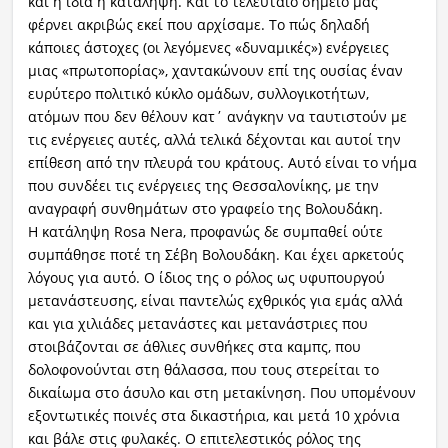
και η ίδια η κατάληψη. Και το τελευταίο σημείο μας
φέρνει ακριβώς εκεί που αρχίσαμε. Το πώς δηλαδή
κάποιες άστοχες (οι λεγόμενες «δυναμικές») ενέργειες
μιας «πρωτοπορίας», χαντακώνουν επί της ουσίας έναν
ευρύτερο πολιτικό κύκλο ομάδων, συλλογικοτήτων,
ατόμων που δεν θέλουν κατ΄ ανάγκην να ταυτιστούν με
τις ενέργειες αυτές, αλλά τελικά δέχονται και αυτοί την
επίθεση από την πλευρά του κράτους. Αυτό είναι το νήμα
που συνδέει τις ενέργειες της Θεσσαλονίκης, με την
αναγραφή συνθημάτων στο γραφείο της Βολουδάκη.
Η κατάληψη Rosa Nera, προφανώς δε συμπαθεί ούτε
συμπάθησε ποτέ τη Σέβη Βολουδάκη. Και έχει αρκετούς
λόγους για αυτό. Ο ίδιος της ο ρόλος ως υφυπουργού
μετανάστευσης, είναι παντελώς εχθρικός για εμάς αλλά
και για χιλιάδες μετανάστες και μετανάστριες που
στοιβάζονται σε άθλιες συνθήκες στα καμπς, που
δολοφονούνται στη θάλασσα, που τους στερείται το
δικαίωμα στο άσυλο και στη μετακίνηση. Που υπομένουν
εξοντωτικές ποινές στα δικαστήρια, και μετά 10 χρόνια
και βάλε στις φυλακές. Ο επιτελεστικός ρόλος της