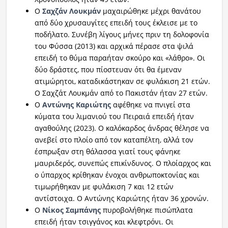
Ο
Σαχζάν Λουκμάν
μαχαιρώθηκε μέχρι θανάτου
από δύο χρυσαυγίτες επειδή τους έκλεισε με το
ποδήλατο. Συνέβη λίγους μήνες πριν τη δολοφονία
του Φύσσα (2013) και αρχικά πέρασε στα ψιλά
επειδή το θύμα παραήταν σκούρο και «λάθρο». Οι
δύο δράστες, που πίοστευαν ότι θα έμεναν
ατιμώρητοι, καταδικάστηκαν σε φυλάκιση 21 ετών.
Ο Σαχζάτ Λουκμάν από το Πακιστάν ήταν 27 ετών.
Ο
Αντώνης Καριώτης
αφέθηκε να πνιγεί στα
κύματα του λιμανιού του Πειραιά επειδή ήταν
αγαθούλης (2023). Ο καλόκαρδος άνδρας θέλησε να
ανεβεί στο πλοίο από τον καταπέλτη, αλλά τον
έσπρωξαν στη θάλασσα γιατί τους φάνηκε
μαυριδερός, συνεπώς επικίνδυνος. Ο πλοίαρχος και
ο ύπαρχος κρίθηκαν ένοχοι ανθρωποκτονίας και
τιμωρήθηκαν με φυλάκιση 7 και 12 ετών
αντίστοιχα. Ο Αντώνης Καριώτης ήταν 36 χρονών.
Ο
Νίκος Σαμπάνης
πυροβολήθηκε πισώπλατα
επειδή ήταν τσιγγάνος και κλεφτρόνι. Οι