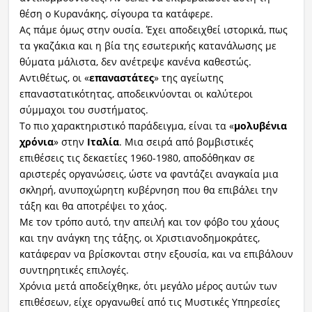
θέση ο Κυρανάκης, σίγουρα τα κατάφερε.
Ας πάμε όμως στην ουσία. Έχει αποδειχθεί ιστορικά, πως
τα γκαζάκια και η βία της εσωτερικής κατανάλωσης με
θύματα μάλιστα, δεν ανέτρεψε κανένα καθεστώς.
Αντιθέτως, οι «
επαναστάτες
» της αγείωτης
επαναστατικότητας, αποδεικνύονται οι καλύτεροι
σύμμαχοι του συστήματος.
Το πιο χαρακτηριστικό παράδειγμα, είναι τα «
μολυβένια
χρόνια
» στην
Ιταλία
. Μια σειρά από βομβιστικές
επιθέσεις τις δεκαετίες 1960-1980, αποδόθηκαν σε
αριστερές οργανώσεις, ώστε να φαντάζει αναγκαία μια
σκληρή, ανυποχώρητη κυβέρνηση που θα επιβάλει την
τάξη και θα αποτρέψει το χάος.
Με τον τρόπο αυτό, την απειλή και τον φόβο του χάους
και την ανάγκη της τάξης, οι Χριστιανοδημοκράτες,
κατάφεραν να βρίσκονται στην εξουσία, και να επιβάλουν
συντηρητικές επιλογές.
Χρόνια μετά αποδείχθηκε, ότι μεγάλο μέρος αυτών των
επιθέσεων, είχε οργανωθεί από τις Μυστικές Υπηρεσίες