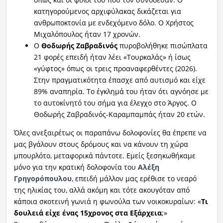
κατηγορούμενος αρχιφύλακας δικάζεται για
ανθρωποκτονία με ενδεχόμενο δόλο. Ο Χρήστος
Μιχαλόπουλος ήταν 17 χρονών.
Ο
Θοδωρής Ζαβραδινός
πυροβολήθηκε πισώπλατα
21 φορές επειδή ήταν λέει «Τουρκαλάς» ή ίσως
«γύφτος» όπως οι τρεις προαναφερθέντες (2026).
Στην πραγματικότητα έπασχε από αυτισμό και είχε
89% αναπηρία. Το έγκλημά του ήταν ότι αγνόησε με
το αυτοκίνητό του σήμα για έλεγχο στο Άργος. Ο
Θοδωρής Ζαβραδινός-Καραμπαμπάς ήταν 20 ετών.
Όλες ανεξαιρέτως οι παραπάνω δολοφονίες θα έπρεπε να
μας βγάλουν στους δρόμους και να κάνουν τη χώρα
μπουρλότο, μεταφορικά πάντοτε. Εμείς ξεσηκωθήκαμε
μόνο για την κρατική δολοφονία του
Αλέξη
Γρηγορόπουλου
, επειδή μάλλον μας ερέθισε το νεαρό
της ηλικίας του, αλλά ακόμη και τότε ακουγόταν από
κάποια σκοτεινή γωνιά η φωνούλα των νοικοκυραίων: «
Τι
δουλειά είχε ένας 15χρονος στα Εξάρχεια
;»