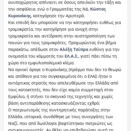
ανυποχώρητος απέναντι σε όσους απειλούν την τάξη και
την ασφάλεια, ενώ ο Γραμματέας της ΝΔ,
Κώστας
Κυρανάκης
, κατηγόρησε την Αριστερά.
Και επειδή δεν μπορούσε να την κατηγορήσει ευθέως για
τρομοκρατία, την κατηγόρησε για ανοχή στην
τρομοκρατία και αντίδραση στην αυστηροποίηση των
ποινών για τους τρομοκράτες. Προχωρώντας ένα βήμα
παρακάτω, απέδωσε στον
Αλέξη Τσίπρα
ευθύνη για την
ονομασία του κόμματός του
ΕΛ.Α.Σ.
, γιατί πάει πίσω τη
χώρα στο εμφυλιοπολεμικό κλίμα.
Να αγνοεί άραγε ο Κυρανάκης (πράγμα που δεν το θεωρώ
και απίθανο για τον συγκεκριμένο) ότι ο ΕΛΑΣ ήταν ο
αντάρτικος στρατός που απελευθέρωσε την Ελλάδα από
τους κατακτητές, που δεν είχε καμία συμμετοχή στον
Εμφύλιο, ή στήνει το σκηνικό της τεχνητής και χωρίς
βάση αντιπαράθεσης κατασκευάζοντας εχθρό;
Ο πατριωτισμός της συντηρητικής παράταξης στην
Ελλάδα, ιστορικά, συνδέθηκε με τους συνεργάτες των
Ναζί, που από δωσίλογοι βαφτίστηκαν πατριώτες ως
αντικομμουνιστές. Αν θέλει να επιβεβαιώσει αυτή τη