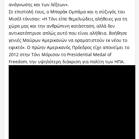
ανάγνωσης και των λέξεων».
Σε επιστολή τους, ο Μπαράκ Ομπάμα και η σύζυγός του
Μισέλ τόνισαν: «Η Τόνι είπε θεμελιώδεις αλήθειες για τη
χώρα μας και την ανθρώπινη κατάσταση, αλλά δεν
αντικατόπτρισε απλώς αυτό που είναι αλήθεια. Βοήθησε
γενιές Μαύρων Αμερικανών να οραματιστούν εκ νέου το
εφικτό». Ο πρώην Αμερικανός Πρόεδρος είχε απονείμει το
2012 στην Τόνι Μόρισον το Presidential Medal of
Freedom, την υψηλότερη διάκριση για πολίτη των ΗΠΑ.