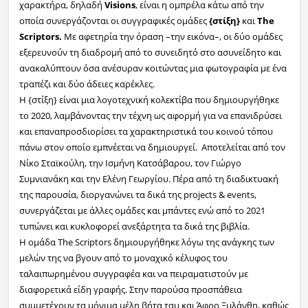
χαρακτήρα, δηλαδή
Visions
, είναι η ομπρέλα κάτω από την
οποία συνεργάζονται οι συγγραφικές ομάδες
{στίξη}
και
The
Scriptors.
Με αφετηρία την όραση –την εικόνα–, οι δύο ομάδες
εξερευνούν τη διαδρομή από το συνειδητό στο ασυνείδητο και
ανακαλύπτουν όσα ανέσυραν κοιτώντας μια φωτογραφία με ένα
τραπέζι και δύο άδειες καρέκλες.
Η {στίξη} είναι μια λογοτεχνική κολεκτίβα που δημιουργήθηκε
το 2020, λαμβάνοντας την τέχνη ως αφορμή για να επανιδρύσει
και επαναπροσδιορίσει τα χαρακτηριστικά του κοινού τόπου
πάνω στον οποίο εμπνέεται να δημιουργεί. Αποτελείται από τον
Νίκο Σταϊκούλη, την Ισμήνη Κατσάβαρου, τον Γιώργο
Συμνιανάκη και την Ελένη Γεωργίου. Πέρα από τη διαδικτυακή
της παρουσία, διοργανώνει τα δικά της projects & events,
συνεργάζεται με άλλες ομάδες και μπάντες ενώ από το 2021
τυπώνει και κυκλοφορεί ανεξάρτητα τα δικά της βιβλία.
Η ομάδα The Scriptors δημιουργήθηκε λόγω της ανάγκης των
μελών της να βγουν από το μοναχικό κέλυφος του
ταλαιπωρημένου συγγραφέα και να πειραματιστούν με
διαφορετικά είδη γραφής. Στην παρούσα προσπάθεια
συμμετέχουν τα μόνιμα μέλη βήτα ταυ και Άφρο Ξυλάνθη, καθώς