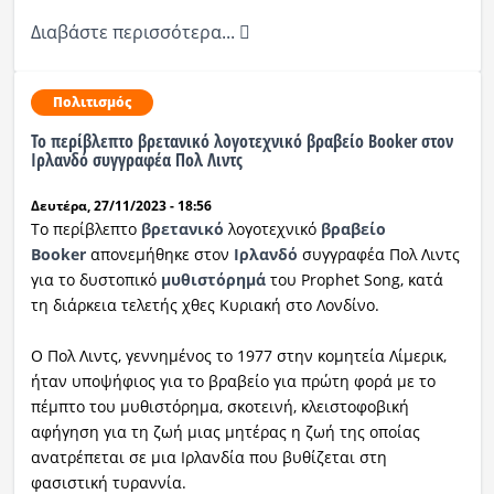
Διαβάστε περισσότερα...
Πολιτισμός
Το περίβλεπτο βρετανικό λογοτεχνικό βραβείο Booker στον
Ιρλανδό συγγραφέα Πολ Λιντς
Δευτέρα, 27/11/2023 - 18:56
Το περίβλεπτο
βρετανικό
λογοτεχνικό
βραβείο
Booker
απονεμήθηκε στον
Ιρλανδό
συγγραφέα Πολ Λιντς
για το δυστοπικό
μυθιστόρημά
του Prophet Song, κατά
τη διάρκεια τελετής χθες Κυριακή στο Λονδίνο.
Ο Πολ Λιντς, γεννημένος το 1977 στην κομητεία Λίμερικ,
ήταν υποψήφιος για το βραβείο για πρώτη φορά με το
πέμπτο του μυθιστόρημα, σκοτεινή, κλειστοφοβική
αφήγηση για τη ζωή μιας μητέρας η ζωή της οποίας
ανατρέπεται σε μια Ιρλανδία που βυθίζεται στη
φασιστική τυραννία.