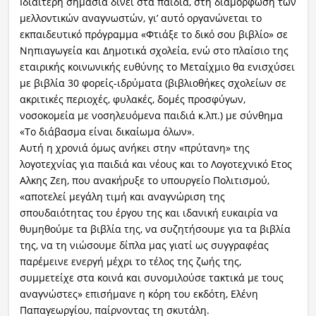
Ιδιαίτερη σημασία δίνει στα παιδιά, στη διαμόρφωση των
μελλοντικών αναγνωστών, γι’ αυτό οργανώνεται το
εκπαιδευτικό πρόγραμμα «Φτιάξε το δικό σου βιβλίο» σε
Νηπιαγωγεία και Δημοτικά σχολεία, ενώ στο πλαίσιο της
εταιρικής κοινωνικής ευθύνης το Μεταίχμιο θα ενισχύσει
με βιβλία 30 φορείς-ιδρύματα (βιβλιοθήκες σχολείων σε
ακριτικές περιοχές, φυλακές, δομές προσφύγων,
νοσοκομεία με νοσηλευόμενα παιδιά κ.λπ.) με σύνθημα
«Το διάβασμα είναι δικαίωμα όλων».
Αυτή η χρονιά όμως ανήκει στην «πρύτανη» της
λογοτεχνίας για παιδιά και νέους και το Λογοτεχνικό Ετος
Αλκης Ζεη, που ανακήρυξε το υπουργείο Πολιτισμού,
«αποτελεί μεγάλη τιμή και αναγνώριση της
σπουδαιότητας του έργου της και ιδανική ευκαιρία να
θυμηθούμε τα βιβλία της, να συζητήσουμε για τα βιβλία
της, να τη νιώσουμε δίπλα μας γιατί ως συγγραφέας
παρέμεινε ενεργή μέχρι το τέλος της ζωής της,
συμμετείχε στα κοινά και συνομιλούσε τακτικά με τους
αναγνώστες» επισήμανε η κόρη του εκδότη, Ελένη
Παπαγεωργίου, παίρνοντας τη σκυτάλη.