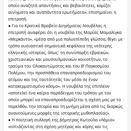
οποίο αναζητά απαντήσεις και βεβαιότητες, κομίζει
αινίγματα και αναπάντητα ερωτήματα», επισημαίνει η
επιτροπή.
● Για το Κρατικό Βραβείο Διηγήματος-Νουβέλας η
επιτροπή αναφέρει ότι η νουβέλα της Μαρίας Μαμαλίγκα
«Μερκάντο», «μέσα από μια πολυεπίπεδη γλώσσα, θίγει με
τρόπο ουσιαστικό σημαντικά κεφάλαια της νεότερης
ελληνικής ιστορίας, όπως: τη συνύπαρξη εβραϊκών,
χριστιανικών και μουσουλμανικών κοινοτήτων, το
τραύμα του Ολοκαυτώματος και του Β’ Παγκοσμίου
Πολέμου, την προσπάθεια επαναπροσδιορισμού του
ατόμου και της ταυτότητάς του μέσα σε έναν
κατακερματισμένο κόσμο». Η νουβέλα της επιπλέον
«αποτελεί ένα καίριο παράδειγμα του τρόπου με τον
οποίο μπορεί να επαναπροσδιορίζεται η σχέση μας με το
παρελθόν, την Ιστορία και τη μνήμη μέσα από τις διαρκώς
ανανεούμενες μορφές της ιστορικής μυθοπλασίας».
● Η ποιητική συλλογή της Δήμητρας Κωτούλα «Λάμια»
«εστιάζοντας στη σχέση μητέρας και κόρης και τις