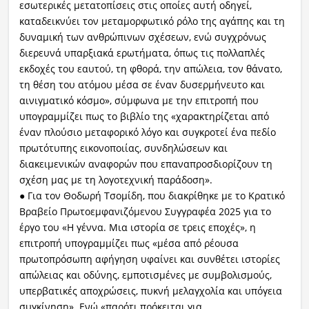
εσωτερικές μετατοπίσεις στις οποίες αυτή οδηγεί,
καταδεικνύει τον μεταμορφωτικό ρόλο της αγάπης και τη
δυναμική των ανθρώπινων σχέσεων, ενώ συγχρόνως
διερευνά υπαρξιακά ερωτήματα, όπως τις πολλαπλές
εκδοχές του εαυτού, τη φθορά, την απώλεια, τον θάνατο,
τη θέση του ατόμου μέσα σε έναν δυσερμήνευτο και
αινιγματικό κόσμο», σύμφωνα με την επιτροπή που
υπογραμμίζει πως το βιβλίο της «χαρακτηρίζεται από
έναν πλούσιο μεταφορικό λόγο και συγκροτεί ένα πεδίο
πρωτότυπης εικονοποιίας, συνδηλώσεων και
διακειμενικών αναφορών που επαναπροσδιορίζουν τη
σχέση μας με τη λογοτεχνική παράδοση».
● Για τον Θοδωρή Τσομίδη, που διακρίθηκε με το Κρατικό
Βραβείο Πρωτοεμφανιζόμενου Συγγραφέα 2025 για το
έργο του «Η γέννα. Μια ιστορία σε τρεις εποχές», η
επιτροπή υπογραμμίζει πως «μέσα από ρέουσα
πρωτοπρόσωπη αφήγηση υφαίνει και συνθέτει ιστορίες
απώλειας και οδύνης, εμποτισμένες με συμβολισμούς,
υπερβατικές αποχρώσεις, πυκνή μελαγχολία και υπόγεια
συγκίνηση». Ενώ «παρότι πρόκειται για