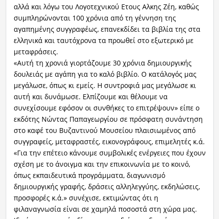
αλλά και λόγω του Λογοτεχνικού Ετους Αλκης Ζέη, καθώς
συμπληρώνονται 100 χρόνια από τη γέννηση της
αγαπημένης συγγραφέως, επανεκδίδει τα βιβλία της στα
ελληνικά και ταυτόχρονα τα προωθεί στο εξωτερικό με
μεταφράσεις.
«Αυτή τη χρονιά γιορτάζουμε 30 χρόνια δημιουργικής
δουλειάς με αγάπη για το καλό βιβλίο. Ο κατάλογός μας
μεγάλωσε, όπως κι εμείς. Η συντροφιά μας μεγάλωσε κι
αυτή και δυνάμωσε. Ελπίζουμε και θέλουμε να
συνεχίσουμε εφόσον οι συνθήκες το επιτρέψουν» είπε ο
εκδότης Νώντας Παπαγεωργίου σε πρόσφατη συνάντηση
στο καφέ του Βυζαντινού Μουσείου πλαισιωμένος από
συγγραφείς, μεταφραστές, εικονογράφους, επιμελητές κ.ά.
«Για την επέτειο κάνουμε συμβολικές ενέργειες που έχουν
σχέση με το άνοιγμα και την επικοινωνία με το κοινό,
όπως εκπαιδευτικά προγράμματα, διαγωνισμό
δημιουργικής γραφής, δράσεις αλληλεγγύης, εκδηλώσεις,
προσφορές κ.ά.» συνέχισε, εκτιμώντας ότι η
φιλαναγνωσία είναι σε χαμηλά ποσοστά στη χώρα μας.