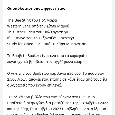
Οι υπόλοιποι υποψήφιοι ήταν:
The Bee Sting του Πολ Μάρεϊ
Western Lane από την Σίτνα Μαρού
This Other Eden του Πολ Χάρντινγκ
If I Survive You του Τζόναθαν Εσκόφερυ
Study for Obedience από τη Σάρα Μπερνστάιν
Το Βραβείο Booker είναι ένα από τα κορυφαία
λογοτεχνικά βραβεία στον αγγλόφωνο κόσμο.
Ο νικητής του βραβείου λαμβάνει £50.000. Το ποσό των
2.500 λιρών απονέμεται επίσης σε κάθε έναν από τους έξι
συγγραφείς που έχουν επιλεγεί.
Συνολικά 158 βιβλία που τυπώθηκαν στο Ηνωμένο
Βασίλειο ή στην Ιρλανδία μεταξύ της 1ης Οκτωβρίου 2022
και της 30ής Σεπτεμβρίου 2023 υποβλήθηκαν στο ίδρυμα
που απονέμει το Booker Prize και επελέγησαν 13 στον