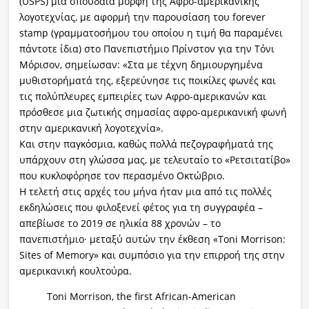
(USPS) μια σπουδαία μορφή της Αφρο-αμερικανικής
λογοτεχνίας, με αφορμή την παρουσίαση του forever
stamp (γραμματοσήμου του οποίου η τιμή θα παραμένει
πάντοτε ίδια) στο Πανεπιστήμιο Πρίνστον για την Τόνι
Μόρισον, σημείωσαν: «Στα με τέχνη δημιουργημένα
μυθιστορήματά της, εξερεύνησε τις ποικίλες φωνές και
τις πολύπλευρες εμπειρίες των Αφρο-αμερικανών και
πρόσθεσε μια ζωτικής σημασίας αφρο-αμερικανική φωνή
στην αμερικανική λογοτεχνία».
Και στην παγκόσμια, καθώς πολλά πεζογραφήματά της
υπάρχουν στη γλώσσα μας, με τελευταίο το «Ρετσιτατίβο»
που κυκλοφόρησε τον περασμένο Οκτώβριο.
Η τελετή στις αρχές του μήνα ήταν μια από τις πολλές
εκδηλώσεις που φιλοξενεί φέτος για τη συγγραφέα –
απεβίωσε το 2019 σε ηλικία 88 χρονών – το
πανεπιστήμιο· μεταξύ αυτών την έκθεση «Toni Morrison:
Sites of Memory» και συμπόσιο για την επιρροή της στην
αμερικανική κουλτούρα.
Toni Morrison, the first African-American