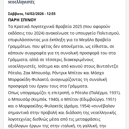
νεοελληνιστές
Ραδιόφωνο
Σάββατο, 14/02/2026 - 12:55
LIVE
ΠΑΡΗ ΣΠΙΝΟΥ
Τα Κρατικά Λογοτεχνικά Βραβεία 2025 (που αφορούν
Εκπομπές
εκδόσεις του 2024) ανακοίνωσε το υπουργείο Πολιτισμού,
επιφυλάσσοντας μια έκπληξη για το Μεγάλο Βραβείο
Γραμμάτων, που φέτος δεν απονέμεται, ως είθισται, σε
Πολιτισμός
κάποιον συγγραφέα για τη συνολική προσφορά του στα
Γράμματα, αλλά σε τέσσερις διακεκριμένους
νεοελληνιστές. Ισότιμα και από κοινού στους Βιντσέντζο
Ρότολο, Ζακ Μπουσάρ, Ρόντρικ Μπίτον και Μόσχο
Μορφακίδη-Φυλακτό, αναγνωρίζοντας τη συνολική
προσφορά του έργου τους στα Γράμματα.
Οπως υπογραμμίζει η επιτροπή, ο Ρότολο (Παλέρμο, 1931),
ο Μπουσάρ (Κεμπέκ, 1940), ο Μπίτον (Εδιμβούργο, 1951)
και ο Μορφακίδης-Φυλακτός (Δράμα, 1954) «συνέβαλαν
σημαντικά στην προβολή και διάδοση της νεοελληνικής
λογοτεχνίας διεθνώς μέσα από τις μεταφράσεις
αξιόλογων έργων της στην ιταλική, τη γαλλική, την