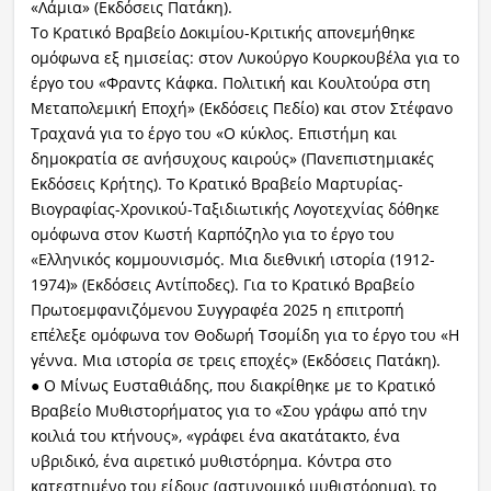
«Λάμια» (Εκδόσεις Πατάκη).
Το Κρατικό Βραβείο Δοκιμίου-Κριτικής απονεμήθηκε
ομόφωνα εξ ημισείας: στον Λυκούργο Κουρκουβέλα για το
έργο του «Φραντς Κάφκα. Πολιτική και Κουλτούρα στη
Μεταπολεμική Εποχή» (Εκδόσεις Πεδίο) και στον Στέφανο
Τραχανά για το έργο του «Ο κύκλος. Επιστήμη και
δημοκρατία σε ανήσυχους καιρούς» (Πανεπιστημιακές
Εκδόσεις Κρήτης). Το Κρατικό Βραβείο Μαρτυρίας-
Bιογραφίας-Χρονικού-Ταξιδιωτικής Λογοτεχνίας δόθηκε
ομόφωνα στον Κωστή Καρπόζηλο για το έργο του
«Ελληνικός κομμουνισμός. Μια διεθνική ιστορία (1912-
1974)» (Εκδόσεις Αντίποδες). Για το Κρατικό Βραβείο
Πρωτοεμφανιζόμενου Συγγραφέα 2025 η επιτροπή
επέλεξε ομόφωνα τον Θοδωρή Τσομίδη για το έργο του «Η
γέννα. Μια ιστορία σε τρεις εποχές» (Εκδόσεις Πατάκη).
● Ο Μίνως Ευσταθιάδης, που διακρίθηκε με το Κρατικό
Βραβείο Μυθιστορήματος για το «Σου γράφω από την
κοιλιά του κτήνους», «γράφει ένα ακατάτακτο, ένα
υβριδικό, ένα αιρετικό μυθιστόρημα. Κόντρα στο
κατεστημένο του είδους (αστυνομικό μυθιστόρημα), το