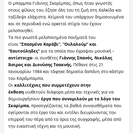
Ο μπαρμπα-Γιάννης Σκαρίμπας, όπως ήταν γνωστός
στους φίλους του, έζησε όλη του τη ζωή στη Χαλκίδα και
ταξίδεψε ελάχιστα. Κείμενά του υπάρχουν δημοσιευμένα
και σε περιοδικά ενώ αρκετοί στίχοι του έχουν
μελοποιηθεί.
Τα πιο γνωστά μελοποιημένα ποιήματά του
είναι
“Σπασμένο Καράβι”, “Ουλαλούμ” και
“Εαυτούληδες”
για τα οποία που έγραψαν μουσική
-
αντίστοιχα-
οι συνθέτες
Γιάννης Σπανός, Νικόλας
Άσιμος και Διονύσης Τσακνής.
Πέθανε στις 21
Ιανουαρίου 1984 και τάφηκε δημοσία δαπάνη στο κάστρο
του Καράμπαμπα.
Οι
καλλιτέχνες που συμμετέχουν στην
έκθεση
υιοθετούν διάφορα μέσα και τεχνικές για να
δημιουργήσουν
έργα που συνομιλούν με το λόγο του
Σκαρίμπα,
προσεγγίζοντας τα βαθιά συναισθήματα που
εγείρονται στο έργο του και εντέλει διευρύνοντας την
επιρροή του πέρα από τα όρια της συγγραφής, μέσα από
την εικαστική τέχνη και τη μουσική.