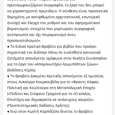
πρωτοεμφανιζόμενο συγγραφέα, το έργο του δεν μπορεί
να χαρακτηριστεί πρωτόλειο. Η σύνθεση είναι προσεκτικά
δομημένη, με κατορθωμένη αρχιτεκτονική, εσωτερική
συνοχή και έλεγχο του ρυθμού και του αφηγηματικού
βηματισμού, στοιχεία που μαρτυρούν συγγραφική
αυτογνωσία και όχι πειραματισμό άνευ
προσανατολισμού».
● Το Ειδικό Κρατικό Βραβείο για βιβλίο που προάγει
σημαντικά τον διάλογο πάνω σε ευαίσθητα κοινωνικά
ζητήματα απονέμεται ομόφωνα στον Νικήτα Σινιόσογλου
για το έργο του «Απομονωτήριο λοιμυπόπτων ζώων»
(Εκδόσεις Κίχλη).
● Το Βραβείο Δοκιμίου-Κριτικής απονέμεται εξ ημισείας
στους Λυκούργο Κουρκουβέλα για το «Φραντς Κάφκα.
Πολιτική και Κουλτούρα στη Μεταπολεμική Εποχή»
(«Πεδίο») και Στέφανο Τραχανά για το «Ο κύκλος.
Επιστήμη και δημοκρατία σε ανήσυχους καιρούς»
(Πανεπιστημιακές Εκδόσεις Κρήτης).
● Ενώ στον Κωστή Καρπόζηλο δίνεται το Βραβείο