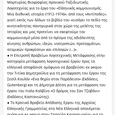
Μαρτυρίας-Bιογραφίας-Χρονικού-Ταξιδιωτικής
Λογοτεχνίας για το έργο του «Ελληνικός κομμουνισμός.
Μια διεθνική ιστορία (1912-1974)», από τους «Αντίποδες»,
γιατί εκτός των άλλων το βιβλίο του «εισάγει το πεδίο της
κινητικότητας πανηγυρικά στον χώρο της μελέτης της
Ιστορίας και μας προτείνει να σκεφτούμε τον
κομμουνισμό μέσα από το πρίσμα της αδιάλειπτης
κίνησης ανθρώπων, ιδεών, νοοτροπιών, προταγμάτων,
ατομικών προκρίσεων και επιλογών (...)».
● Η Επιτροπή Βραβείων Λογοτεχνικής Μετάφρασης στην
κατηγορία μετάφραση λογοτεχνικού έργου προς τα
ελληνικά αποφάσισε ομόφωνα να βραβεύσει ex aequo
την Τιτίκα Δημητρούλια για τη μετάφραση του έργου της
Σεσίλ Κουλόν «Ενα θηρίο στον Παράδεισο» (Εκδόσεις
Gutenberg) και τη Δήμητρα Δότση για τη μετάφραση του
έργου του Ιταλο Καλβίνο «Ο δρόμος του Σαν Τζοβάνι»
(Εκδόσεις Καστανιώτης).
● Το Κρατικό Βραβείο Απόδοσης Εργου της Αρχαίας
Ελληνικής Γραμματείας στα Νέα Ελληνικά απονέμεται
ομόφωνα ex aequo στην Τασούλα Καραγεωργίου για τη