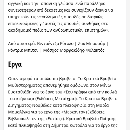
αγγλική και την ισπανική γλώσσα, ενώ παράλληλα
συνεισέφεραν επί δεκαετίες και συνεχίζουν άοκνα να
υπηρετούν τις νεοελληνικές σπουδές σε διαρκώς
επιδεινούμενες γι’ αυτές τις σπουδές συνθήκες στο
ακαδημαϊκό πεδίο των ανθρωπιστικών επιστημών».
Από αριστερά: Βιντσέντζο Ρότολο | Ζακ Μπουσάρ |
Ρόντρικ Μπίτον | Μόσχος Μορφακίδης-Φυλακτός
Εργα
Οσον αφορά τα υπόλοιπα βραβεία: Το Κρατικό Βραβείο
Μυθιστορήματος απονεμήθηκε ομόφωνα στον Μίνω
Ευσταθιάδη για το έργο του «Σου γράφω από την κοιλιά
του κτήνους» (Εκδόσεις Μεταίχμιο). Το Κρατικό Βραβείο
Διηγήματος-Νουβέλας κατά πλειοψηφία στη Μαρία
Μαμαλίγκα για το έργο της «Μερκάντο» (Εκδόσεις
Βιβλιοπωλείον της «Εστίας»). Κρατικό Βραβείο Ποίησης
κατά πλειοψηφία στη Δήμητρα Κωτούλα για το έργο της