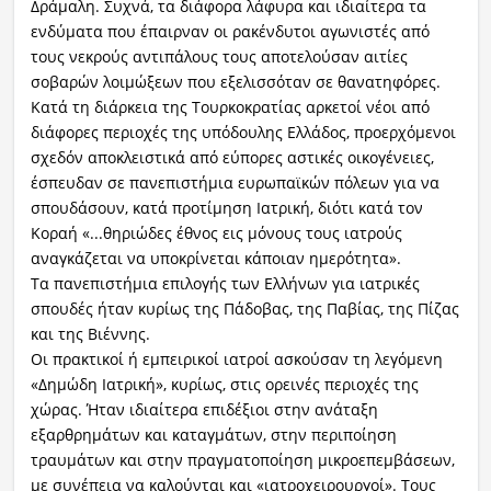
Δράμαλη. Συχνά, τα διάφορα λάφυρα και ιδιαίτερα τα
ενδύματα που έπαιρναν οι ρακένδυτοι αγωνιστές από
τους νεκρούς αντιπάλους τους αποτελούσαν αιτίες
σοβαρών λοιμώξεων που εξελισσόταν σε θανατηφόρες.
Κατά τη διάρκεια της Τουρκοκρατίας αρκετοί νέοι από
διάφορες περιοχές της υπόδουλης Ελλάδος, προερχόμενοι
σχεδόν αποκλειστικά από εύπορες αστικές οικογένειες,
έσπευδαν σε πανεπιστήμια ευρωπαϊκών πόλεων για να
σπουδάσουν, κατά προτίμηση Ιατρική, διότι κατά τον
Κοραή «...θηριώδες έθνος εις μόνους τους ιατρούς
αναγκάζεται να υποκρίνεται κάποιαν ημερότητα».
Τα πανεπιστήμια επιλογής των Ελλήνων για ιατρικές
σπουδές ήταν κυρίως της Πάδοβας, της Παβίας, της Πίζας
και της Βιέννης.
Οι πρακτικοί ή εμπειρικοί ιατροί ασκούσαν τη λεγόμενη
«Δημώδη Ιατρική», κυρίως, στις ορεινές περιοχές της
χώρας. Ήταν ιδιαίτερα επιδέξιοι στην ανάταξη
εξαρθρημάτων και καταγμάτων, στην περιποίηση
τραυμάτων και στην πραγματοποίηση μικροεπεμβάσεων,
με συνέπεια να καλούνται και «ιατροχειρουργοί». Τους