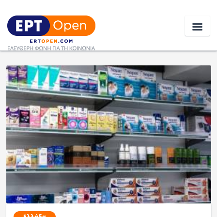
Ειδήσεις
Ελλάδα
Κοινωνία
Πολιτική
Οικονομία
Αθλητικά
Κόσμος
Ελλάδα