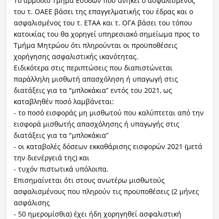
Το αρμόδιο Τμήμα Εσόδων που ανήκει ο ασφαλισμένος
του τ. ΟΑΕΕ βάσει της επαγγελματικής του έδρας και ο
ασφαλισμένος του τ. ΕΤΑΑ και τ. ΟΓΑ βάσει του τόπου
κατοικίας του θα χορηγεί υπηρεσιακό σημείωμα προς το
Τμήμα Μητρώου ότι πληρούνται οι προϋποθέσεις
χορήγησης ασφαλιστικής ικανότητας.
Ειδικότερα στις περιπτώσεις που διαπιστώνεται
παράλληλη μισθωτή απασχόληση ή υπαγωγή στις
διατάξεις για τα "μπλοκάκια” εντός του 2021, ως
καταβληθέν ποσό λαμβάνεται:
- το ποσό εισφοράς μη μισθωτού που καλύπτεται από την
εισφορά μισθωτής απασχόλησης ή υπαγωγής στις
διατάξεις για τα "μπλοκάκια”
- οι καταβολές δόσεων εκκαθάρισης εισφορών 2021 (μετά
την διενέργειά της) και
- τυχόν πιστωτικά υπόλοιπα.
Επισημαίνεται ότι στους ανωτέρω μισθωτούς
ασφαλισμένους που πληρούν τις προϋποθέσεις (2 μήνες
ασφάλισης
- 50 ημερομίσθια) έχει ήδη χορηγηθεί ασφαλιστική