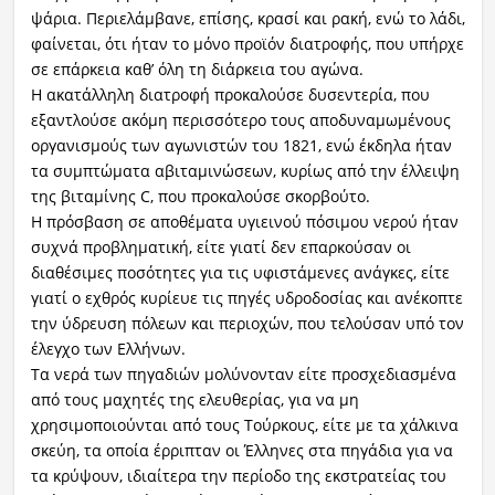
ψάρια. Περιελάμβανε, επίσης, κρασί και ρακή, ενώ το λάδι,
φαίνεται, ότι ήταν το μόνο προϊόν διατροφής, που υπήρχε
σε επάρκεια καθ’ όλη τη διάρκεια του αγώνα.
Η ακατάλληλη διατροφή προκαλούσε δυσεντερία, που
εξαντλούσε ακόμη περισσότερο τους αποδυναμωμένους
οργανισμούς των αγωνιστών του 1821, ενώ έκδηλα ήταν
τα συμπτώματα αβιταμινώσεων, κυρίως από την έλλειψη
της βιταμίνης C, που προκαλούσε σκορβούτο.
Η πρόσβαση σε αποθέματα υγιεινού πόσιμου νερού ήταν
συχνά προβληματική, είτε γιατί δεν επαρκούσαν οι
διαθέσιμες ποσότητες για τις υφιστάμενες ανάγκες, είτε
γιατί ο εχθρός κυρίευε τις πηγές υδροδοσίας και ανέκοπτε
την ύδρευση πόλεων και περιοχών, που τελούσαν υπό τον
έλεγχο των Ελλήνων.
Τα νερά των πηγαδιών μολύνονταν είτε προσχεδιασμένα
από τους μαχητές της ελευθερίας, για να μη
χρησιμοποιούνται από τους Τούρκους, είτε με τα χάλκινα
σκεύη, τα οποία έρριπταν οι Έλληνες στα πηγάδια για να
τα κρύψουν, ιδιαίτερα την περίοδο της εκστρατείας του