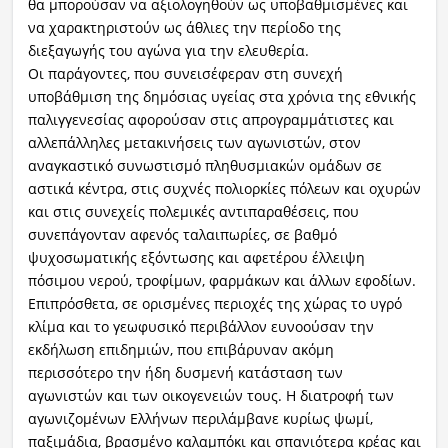
θα μπορούσαν να αξιολογηθούν ως υποβαθμισμένες και
να χαρακτηριστούν ως άθλιες την περίοδο της
διεξαγωγής του αγώνα για την ελευθερία.
Οι παράγοντες, που συνεισέφεραν στη συνεχή
υποβάθμιση της δημόσιας υγείας στα χρόνια της εθνικής
παλιγγενεσίας αφορούσαν στις απρογραμμάτιστες και
αλλεπάλληλες μετακινήσεις των αγωνιστών, στον
αναγκαστικό συνωστισμό πληθυσμιακών ομάδων σε
αστικά κέντρα, στις συχνές πολιορκίες πόλεων και οχυρών
και στις συνεχείς πολεμικές αντιπαραθέσεις, που
συνεπάγονταν αφενός ταλαιπωρίες, σε βαθμό
ψυχοσωματικής εξόντωσης και αφετέρου έλλειψη
πόσιμου νερού, τροφίμων, φαρμάκων και άλλων εφοδίων.
Επιπρόσθετα, σε ορισμένες περιοχές της χώρας το υγρό
κλίμα και το γεωφυσικό περιβάλλον ευνοούσαν την
εκδήλωση επιδημιών, που επιβάρυναν ακόμη
περισσότερο την ήδη δυσμενή κατάσταση των
αγωνιστών και των οικογενειών τους. Η διατροφή των
αγωνιζομένων Ελλήνων περιλάμβανε κυρίως ψωμί,
παξιμάδια, βρασμένο καλαμπόκι και σπανιότερα κρέας και