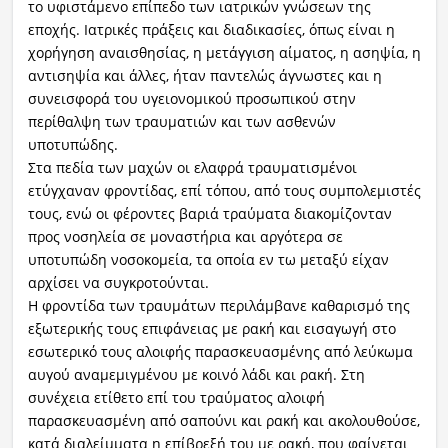
το υφιστάμενο επίπεδο των ιατρικών γνώσεων της
εποχής. Ιατρικές πράξεις και διαδικασίες, όπως είναι η
χορήγηση αναισθησίας, η μετάγγιση αίματος, η ασηψία, η
αντισηψία και άλλες, ήταν παντελώς άγνωστες και η
συνεισφορά του υγειονομικού προσωπικού στην
περίθαλψη των τραυματιών και των ασθενών
υποτυπώδης.
Στα πεδία των μαχών οι ελαφρά τραυματισμένοι
ετύγχαναν φροντίδας, επί τόπου, από τους συμπολεμιστές
τους, ενώ οι φέροντες βαριά τραύματα διακομίζονταν
προς νοσηλεία σε μοναστήρια και αργότερα σε
υποτυπώδη νοσοκομεία, τα οποία εν τω μεταξύ είχαν
αρχίσει να συγκροτούνται.
Η φροντίδα των τραυμάτων περιλάμβανε καθαρισμό της
εξωτερικής τους επιφάνειας με ρακή και εισαγωγή στο
εσωτερικό τους αλοιφής παρασκευασμένης από λεύκωμα
αυγού αναμεμιγμένου με κοινό λάδι και ρακή. Στη
συνέχεια ετίθετο επί του τραύματος αλοιφή
παρασκευασμένη από σαπούνι και ρακή και ακολουθούσε,
κατά διαλείμματα η επίβρεξή του με ρακή, που φαίνεται