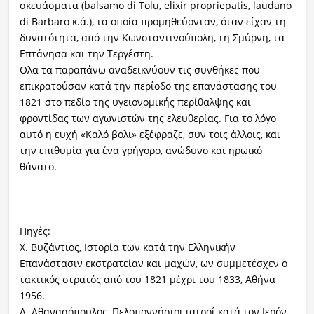
σκευάσματα (balsamo di Tolu, elixir propriepatis, laudano
di Barbaro κ.ά.), τα οποία προμηθεύονταν, όταν είχαν τη
δυνατότητα, από την Κωνσταντινούπολη, τη Σμύρνη, τα
Επτάνησα και την Τεργέστη.
Ολα τα παραπάνω αναδεικνύουν τις συνθήκες που
επικρατούσαν κατά την περίοδο της επανάστασης του
1821 στο πεδίο της υγειονομικής περίθαλψης και
φροντίδας των αγωνιστών της ελευθερίας. Για το λόγο
αυτό η ευχή «Καλό βόλι» εξέφραζε, συν τοις άλλοις, και
την επιθυμία για ένα γρήγορο, ανώδυνο και ηρωικό
θάνατο.
Πηγές:
Χ. Βυζάντιος, Ιστορία των κατά την Ελληνικήν
Επανάστασιν εκστρατείαν και μαχών, ων συμμετέσχεν ο
τακτικός στρατός από του 1821 μέχρι του 1833, Αθήνα
1956.
Α. Αθανασόπουλος, Πελοποννήσιοι ιατροί κατά τον Ιερόν