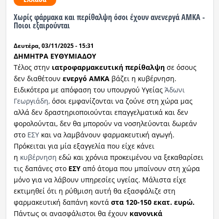
Χωρίς φάρμακα και περίθαλψη όσοι έχουν ανενεργά ΑΜΚΑ -
Ραδιόφωνο
LIVE
Ποιοι εξαιρούνται
Δευτέρα, 03/11/2025 - 15:31
Εκπομπές
ΔΗΜΗΤΡΑ ΕΥΘΥΜΙΑΔΟΥ
Τέλος στην
ιατροφαρμακευτική
περίθαλψη
σε όσους
δεν διαθέτουν
ενεργό ΑΜΚΑ
βάζει η κυβέρνηση.
Πολιτισμός
Ειδικότερα με απόφαση του υπουργού Υγείας
Άδωνι
Γεωργιάδη,
όσοι εμφανίζονται να ζούνε στη χώρα μας
αλλά δεν δραστηριοποιούνται επαγγελματικά και δεν
φορολούνται, δεν θα μπορούν να νοσηλεύονται δωρεάν
στο
ΕΣΥ
και να λαμβάνουν φαρμακευτική αγωγή.
Πρόκειται για μία εξαγγελία που είχε κάνει
η
κυβέρνηση
εδώ και χρόνια προκειμένου να ξεκαθαρίσει
τις δαπάνες στο
ΕΣΥ
από άτομα που μπαίνουν στη χώρα
μόνο για να λάβουν υπηρεσίες υγείας. Μάλιστα είχε
εκτιμηθεί ότι η ρύθμιση αυτή θα εξασφάλιζε στη
φαρμακευτική δαπάνη κοντά
στα 120-150 εκατ. ευρώ.
Πάντως οι ανασφάλιστοι θα έχουν
κανονικά