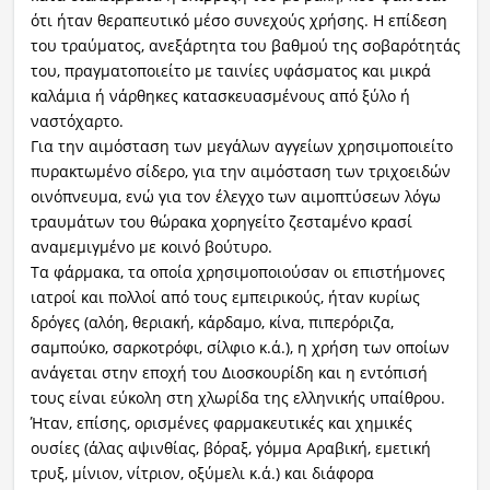
ότι ήταν θεραπευτικό μέσο συνεχούς χρήσης. Η επίδεση
του τραύματος, ανεξάρτητα του βαθμού της σοβαρότητάς
του, πραγματοποιείτο με ταινίες υφάσματος και μικρά
καλάμια ή νάρθηκες κατασκευασμένους από ξύλο ή
ναστόχαρτο.
Για την αιμόσταση των μεγάλων αγγείων χρησιμοποιείτο
πυρακτωμένο σίδερο, για την αιμόσταση των τριχοειδών
οινόπνευμα, ενώ για τον έλεγχο των αιμοπτύσεων λόγω
τραυμάτων του θώρακα χορηγείτο ζεσταμένο κρασί
αναμεμιγμένο με κοινό βούτυρο.
Τα φάρμακα, τα οποία χρησιμοποιούσαν οι επιστήμονες
ιατροί και πολλοί από τους εμπειρικούς, ήταν κυρίως
δρόγες (αλόη, θεριακή, κάρδαμο, κίνα, πιπερόριζα,
σαμπούκο, σαρκοτρόφι, σίλφιο κ.ά.), η χρήση των οποίων
ανάγεται στην εποχή του Διοσκουρίδη και η εντόπισή
τους είναι εύκολη στη χλωρίδα της ελληνικής υπαίθρου.
Ήταν, επίσης, ορισμένες φαρμακευτικές και χημικές
ουσίες (άλας αψινθίας, βόραξ, γόμμα Αραβική, εμετική
τρυξ, μίνιον, νίτριον, οξύμελι κ.ά.) και διάφορα