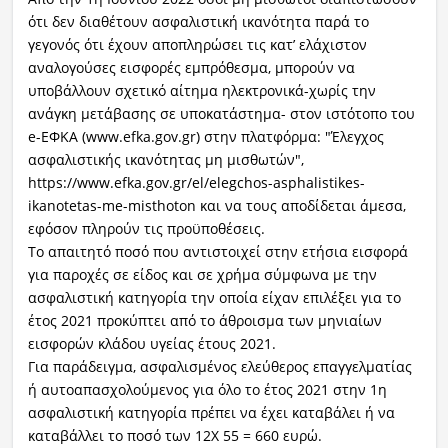
ότι δεν διαθέτουν ασφαλιστική ικανότητα παρά το
γεγονός ότι έχουν αποπληρώσει τις κατ’ ελάχιστον
αναλογούσες εισφορές εμπρόθεσμα, μπορούν να
υποβάλλουν σχετικό αίτημα ηλεκτρονικά-χωρίς την
ανάγκη μετάβασης σε υποκατάστημα- στον ιστότοπο του
e-ΕΦΚΑ (www.efka.gov.gr) στην πλατφόρμα: "Έλεγχος
ασφαλιστικής ικανότητας μη μισθωτών",
https://www.efka.gov.gr/el/elegchos-asphalistikes-
ikanotetas-me-misthoton και να τους αποδίδεται άμεσα,
εφόσον πληρούν τις προϋποθέσεις.
Το απαιτητό ποσό που αντιστοιχεί στην ετήσια εισφορά
για παροχές σε είδος και σε χρήμα σύμφωνα με την
ασφαλιστική κατηγορία την οποία είχαν επιλέξει για το
έτος 2021 προκύπτει από το άθροισμα των μηνιαίων
εισφορών κλάδου υγείας έτους 2021.
Για παράδειγμα, ασφαλισμένος ελεύθερος επαγγελματίας
ή αυτοαπασχολούμενος για όλο το έτος 2021 στην 1η
ασφαλιστική κατηγορία πρέπει να έχει καταβάλει ή να
καταβάλλει το ποσό των 12Χ 55 = 660 ευρώ.