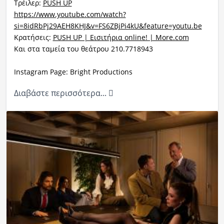
Τρέιλερ:
PUSH UP
https://www.youtube.com/watch?
si=8idRbPj29AEH8KHJ&v=FS6ZBjPi4kU&feature=youtu.be
Κρατήσεις:
PUSH UP | Εισιτήρια online! | More.com
Και στα ταμεία του θεάτρου 210.7718943
Instagram Page: Bright Productions
Διαβάστε περισσότερα...