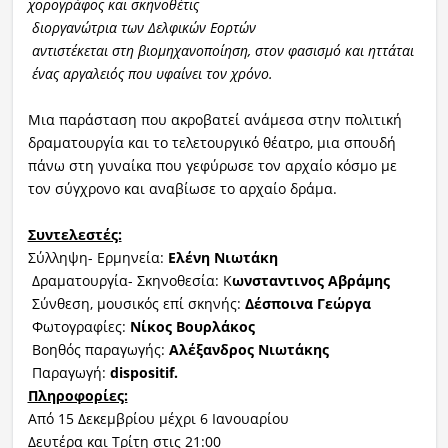
χορογράφος και σκηνοθέτις
διοργανώτρια των Δελφικών Εορτών
αντιστέκεται στη βιομηχανοποίηση, στον φασισμό και ηττάται
ένας αργαλειός που υφαίνει τον χρόνο
.
Μια παράσταση που ακροβατεί ανάμεσα στην πολιτική
δραματουργία και το τελετουργικό θέατρο, μια σπουδή
πάνω στη γυναίκα που γεφύρωσε τον αρχαίο κόσμο με
τον σύγχρονο και αναβίωσε το αρχαίο δράμα.
Συντελεστές:
Σύλληψη- Ερμηνεία:
Ελένη Νιωτάκη
Δραματουργία- Σκηνοθεσία: Κ
ωνσταντινος
Α
βράμης
Σύνθεση, μουσικός επί σκηνής:
Δέσποινα Γεώργα
Φωτογραφίες:
Νίκος Βουρλάκος
Βοηθός παραγωγής:
Αλέξανδρος Νιωτάκης
Παραγωγή:
dispositif
.
Πληροφορίες:
Από 15 Δεκεμβρίου μέχρι 6 Ιανουαρίου
Δευτέρα και Τρίτη στις 21:00