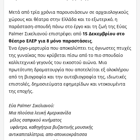
Μετά από τρία χρόνια παρουσιάσεων σε αρχαιολογικούς
χώρους και θέατρα στην Ελλάδα και το εξωτερικό, η
παράσταση-σπουδή πάνω στο έργο και τη ζωή της Εύας
Palmer Σικελιανού επιστρέφει από
15 Δεκεμβρίου στο
θέατρο ΕΛΕΡ
για 8 μόνο παραστάσεις
.
Ένα έργο-μαρτυρία που αποκαλύπτει τις άγνωστες πτυχές
της γυναίκας που κρύβεται πίσω από το πιο σπουδαίο
καλλιτεχνικό γεγονός του εικοστού αιώνα. Μια
πρωτότυπη δραματουργία που αποτελείται εξ ολοκλήρου
από τη βιογραφία και την αυτοβιογραφία της, ιδιωτικές
επιστολές, δημοσιεύματα εφημερίδων και ντοκουμέντα
της εποχής.
Εύα
Palmer
Σικελιανού:
Μ
ια πλούσια λευκή
Α
μερικανίδα
μέλος σαπφικού κινήματος
υφάντρα, καθηγήτρια βυζαντινής μουσικής
αντικαπιταλίστρια, απο-αποικιοκράτισσα