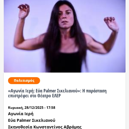
Πολιτισμός
«Αγωνία Ιερή: Εύα Palmer Σικελιανού»: Η παράσταση
επιστρέφει στο Θέατρο ΕΛΕΡ
Κυριακή, 28/12/2025 - 17:58
Α
γωνία
Ι
ερή
Ε
ύα
Palmer
Σ
ικελιανού
Σκηνοθεσία Κωνσταντίνος Αβράμης