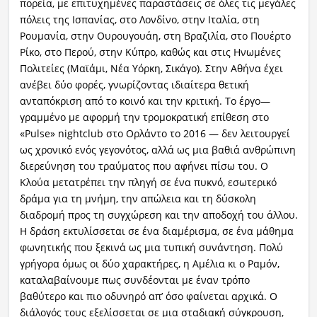
πορεία, με επιτυχημένες παραστάσεις σε όλες τις μεγάλες
πόλεις της Ισπανίας, στο Λονδίνο, στην Ιταλία, στη
Ρουμανία, στην Ουρουγουάη, στη Βραζιλία, στο Πουέρτο
Ρίκο, στο Περού, στην Κύπρο, καθώς και στις Ηνωμένες
Πολιτείες (Μαϊάμι, Νέα Υόρκη, Σικάγο). Στην Αθήνα έχει
ανέβει δύο φορές, γνωρίζοντας ιδιαίτερα θετική
ανταπόκριση από το κοινό και την κριτική. Το έργο—
γραμμένο με αφορμή την τρομοκρατική επίθεση στο
«Pulse» nightclub στο Ορλάντο το 2016 — δεν λειτουργεί
ως χρονικό ενός γεγονότος, αλλά ως μια βαθιά ανθρώπινη
διερεύνηση του τραύματος που αφήνει πίσω του. Ο
Κλούα μετατρέπει την πληγή σε ένα πυκνό, εσωτερικό
δράμα για τη μνήμη, την απώλεια και τη δύσκολη
διαδρομή προς τη συγχώρεση και την αποδοχή του άλλου.
Η δράση εκτυλίσσεται σε ένα διαμέρισμα, σε ένα μάθημα
φωνητικής που ξεκινά ως μια τυπική συνάντηση. Πολύ
γρήγορα όμως οι δύο χαρακτήρες, η Αμέλια κι ο Ραμόν,
καταλαβαίνουμε πως συνδέονται με έναν τρόπο
βαθύτερο και πιο οδυνηρό απ’ όσο φαίνεται αρχικά. Ο
διάλογός τους εξελίσσεται σε μια σταδιακή σύγκρουση,