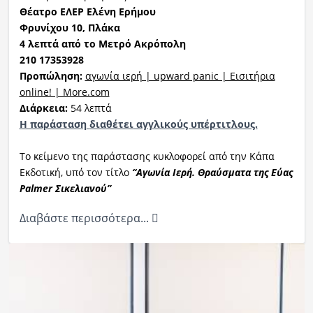
Θέατρο ΕΛΕΡ Ελένη Ερήμου
Φρυνίχου 10, Πλάκα
4 λεπτά από το Μετρό Ακρόπολη
210 17353928
Π
ροπώληση:
αγωνία ιερή | upward panic | Εισιτήρια
online! | More.com
Διάρκεια:
54 λεπτά
Η παράσταση
διαθέτει
αγγλικούς υπέρτιτλους.
Το κείμενο της παράστασης κυκλοφορεί από την Κάπα
Εκδοτική, υπό τον τίτλο
“Α
γωνία
Ι
ερή.
Θ
ραύσματα της Εύας
Palmer
Σικελιανού
”
Διαβάστε περισσότερα...