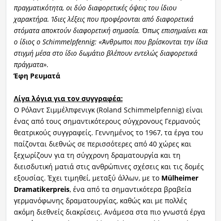
πραγματικότητα, οι δύο διαφορετικές όψε
ις του ίδιου
χαρακτήρα. Ίδιες λέξεις που προφέρονται από διαφορετικά
στόματα αποκτούν διαφορετική σημασία. Όπως επισημαίνει και
ο ίδιος ο Schimmelpfennig: «Άνθρωποι που βρίσκονται την ίδια
στιγμή μέσα στο ίδιο δωμάτιο βλέπουν εντελώς διαφορετικά
πράγματα».
Έφη Ρευματά
Λίγα λόγια για τον συγγραφέα:
Ο Ρόλαντ Σιμμέλπφενιγκ (Roland Schimmelpfennig) είναι
ένας από τους σημαντικότερους σύγχρονους Γερμανούς
θεατρικούς συγγραφείς. Γεννημένος το 1967, τα έργα του
παίζονται διεθνώς σε περισσότερες από 40 χώρες και
ξεχωρίζουν για τη σύγχρονη δραματουργία και τη
διεισδυτική ματιά στις ανθρώπινες σχέσεις και τις δομές
εξουσίας. Έχει τιμηθεί, μεταξύ άλλων, με το
Mülheimer
Dramatikerpreis
, ένα από τα σημαντικότερα βραβεία
γερμανόφωνης δραματουργίας, καθώς και με πολλές
ακόμη διεθνείς διακρίσεις. Ανάμεσα στα πιο γνωστά έργα