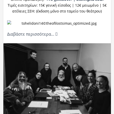
Τιμές εισιτηρίων: 15€ γενική είσοδος | 12€ μειωμένο | 5€
ατέλειες ΣΕΗ: (έκδοση μόνο στο ταμείο του θεάτρου)
Διαβάστε περισσότερα...