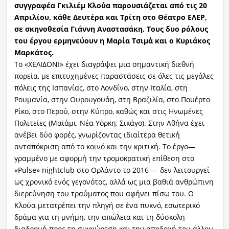
συγγραφέα Γκιλιέμ Κλούα παρουσιάζεται από τις 20
Απριλίου, κάθε Δευτέρα και Τρίτη στο Θέατρο ΕΛΕΡ,
σε σκηνοθεσία Γιάννη Αναστασάκη. Τους δυο ρόλους
του έργου ερμηνεύουν η Μαρία Τσιμά και ο Κυριάκος
Μαρκάτος.
Το «ΧΕΛΙΔΟΝΙ» έχει διαγράψει μια σημαντική διεθνή
πορεία, με επιτυχημένες παραστάσεις σε όλες τις μεγάλες
πόλεις της Ισπανίας, στο Λονδίνο, στην Ιταλία, στη
Ρουμανία, στην Ουρουγουάη, στη Βραζιλία, στο Πουέρτο
Ρίκο, στο Περού, στην Κύπρο, καθώς και στις Ηνωμένες
Πολιτείες (Μαϊάμι, Νέα Υόρκη, Σικάγο). Στην Αθήνα έχει
ανέβει δύο φορές, γνωρίζοντας ιδιαίτερα θετική
ανταπόκριση από το κοινό και την κριτική. Το έργο—
γραμμένο με αφορμή την τρομοκρατική επίθεση στο
«Pulse» nightclub στο Ορλάντο το 2016 — δεν λειτουργεί
ως χρονικό ενός γεγονότος, αλλά ως μια βαθιά ανθρώπινη
διερεύνηση του τραύματος που αφήνει πίσω του. Ο
Κλούα μετατρέπει την πληγή σε ένα πυκνό, εσωτερικό
δράμα για τη μνήμη, την απώλεια και τη δύσκολη
διαδρομή προς τη συγχώρεση και την αποδοχή του άλλου.