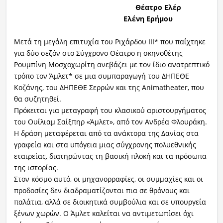
Θέατρο Ελέρ
Ελένη Ερήμου
Μετά τη μεγάλη επιτυχία του Ριχάρδου ΙΙΙ* που παίχτηκε
για δύο σεζόν στο Σύγχρονο Θέατρο η σκηνοθέτης
Ρουμπίνη Μοσχοχωρίτη ανεβάζει με τον ίδιο ανατρεπτικό
τρόπο τον Άμλετ* σε μια συμπαραγωγή του ΔΗΠΕΘΕ
Κοζάνης, του ΔΗΠΕΘΕ Σερρών και της Animatheater, που
θα συζητηθεί.
Πρόκειται για μεταγραφή του κλασικού αριστουργήματος
του Ουίλιαμ Σαίξπηρ «Άμλετ», από τον Ανδρέα Φλουράκη.
Η δράση μεταφέρεται από τα ανάκτορα της Δανίας στα
γραφεία και στα υπόγεια μιας σύγχρονης πολυεθνικής
εταιρείας, διατηρώντας τη βασική πλοκή και τα πρόσωπα
της ιστορίας.
Στον κόσμο αυτό, οι μηχανορραφίες, οι συμμαχίες και οι
προδοσίες δεν διαδραματίζονται πια σε θρόνους και
παλάτια, αλλά σε διοικητικά συμβούλια και σε υπουργεία
ξένων χωρών. Ο Άμλετ καλείται να αντιμετωπίσει όχι