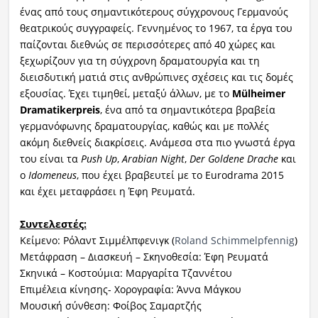
ένας από τους σημαντικότερους σύγχρονους Γερμανούς
θεατρικούς συγγραφείς. Γεννημένος το 1967, τα έργα του
παίζονται διεθνώς σε περισσότερες από 40 χώρες και
ξεχωρίζουν για τη σύγχρονη δραματουργία και τη
διεισδυτική ματιά στις ανθρώπινες σχέσεις και τις δομές
εξουσίας. Έχει τιμηθεί, μεταξύ άλλων, με το
Mülheimer
Dramatikerpreis
, ένα από τα σημαντικότερα βραβεία
γερμανόφωνης δραματουργίας, καθώς και με πολλές
ακόμη διεθνείς διακρίσεις. Ανάμεσα στα πιο γνωστά έργα
του είναι τα
Push Up
,
Arabian Night
,
Der Goldene Drache
και
ο
Idomeneus
, που έχει βραβευτεί με το Eurodrama 2015
και έχει μεταφράσει η Έφη Ρευματά.
Συντελεστές:
Κείμενο: Ρόλαντ Σιμμέλπφενιγκ (
Roland Schimmelpfennig
)
Μετάφραση – Διασκευή – Σκηνοθεσία: Έφη Ρευματά
Σκηνικά – Κοστούμια: Μαργαρίτα Τζαννέτου
Επιμέλεια κίνησης- Χορογραφία: Άννα Μάγκου
Μουσική σύνθεση: Φοίβος Σαμαρτζής