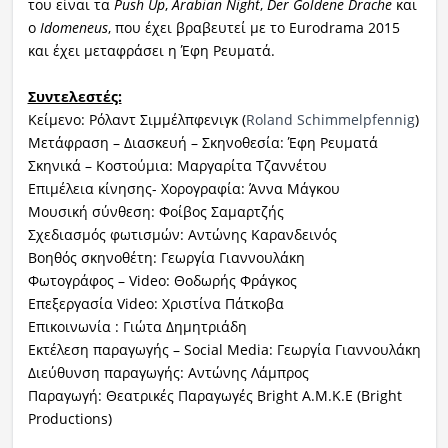
του είναι τα
Push Up
,
Arabian Night
,
Der Goldene Drache
και
ο
Idomeneus
, που έχει βραβευτεί με το Eurodrama 2015
και έχει μεταφράσει η Έφη Ρευματά.
Συντελεστές:
Κείμενο: Ρόλαντ Σιμμέλπφενιγκ (
Roland Schimmelpfennig
)
Μετάφραση – Διασκευή – Σκηνοθεσία: Έφη Ρευματά
Σκηνικά – Κοστούμια: Μαργαρίτα Τζαννέτου
Επιμέλεια κίνησης- Χορογραφία: Άννα Μάγκου
Μουσική σύνθεση: Φοίβος Σαμαρτζής
Σχεδιασμός φωτισμών: Αντώνης Καρανδεινός
Βοηθός σκηνοθέτη: Γεωργία Γιαννουλάκη
Φωτογράφος – Video: Θοδωρής Φράγκος
Επεξεργασία Video: Χριστίνα Πάτκοβα
Επικοινωνία : Γιώτα Δημητριάδη
Εκτέλεση παραγωγής – Social Media: Γεωργία Γιαννουλάκη
Διεύθυνση παραγωγής: Αντώνης Λάμπρος
Παραγωγή: Θεατρικές Παραγωγές Bright Α.Μ.Κ.Ε (Bright
Productions)