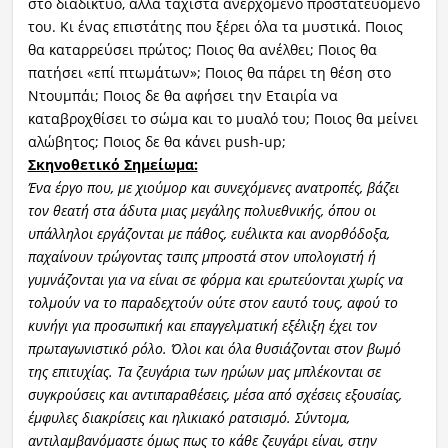
στο διαδίκτυο, αλλά τάχιστα ανερχόμενο προστατευόμενό
του. Κι ένας επιστάτης που ξέρει όλα τα μυστικά. Ποιος
θα καταρρεύσει πρώτος; Ποιος θα ανέλθει; Ποιος θα
πατήσει «επί πτωμάτων»; Ποιος θα πάρει τη θέση στο
Ντουμπάι; Ποιος δε θα αφήσει την Εταιρία να
καταβροχθίσει το σώμα και το μυαλό του; Ποιος θα μείνει
αλώβητος; Ποιος δε θα κάνει push-up;
Σκηνοθετικό Σημείωμα:
Ένα έργο που, με χιούμορ και συνεχόμενες ανατροπές, βάζει
τον θεατή στα άδυτα μιας μεγάλης πολυεθνικής, όπου οι
υπάλληλοι εργάζονται με πάθος, ευέλικτα και ανορθόδοξα,
παχαίνουν τρώγοντας τσιπς
μπροστά στον υπολογιστή ή
γυμνάζονται για να είναι σε φόρμα και ερωτεύονται χωρίς να
τολμούν να το παραδεχτούν ούτε στον εαυτό τους, αφού το
κυνήγι για προσωπική και επαγγελματική εξέλιξη έχει τον
πρωταγωνιστικό ρόλο. Όλοι και όλα θυσιάζονται στον βωμό
τη
ς επιτυχίας. Τα ζευγάρια των ηρώων μας μπλέκονται σε
συγκρούσεις και αντιπαραθέσεις, μέσα από σχέσεις εξουσίας,
έμφυλες διακρίσεις και ηλικιακό ρατσισμό. Σύντομα,
αντιλαμβανόμαστε όμως πως το κάθε ζευγάρι είναι, στην