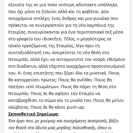
εξουσία της σε μια πολύ νεότερη αδίστακτη υπάλληλο,
που όχι μόνο τη ζηλεύει αλλά και τη φοβάται. Δύο
ανερχόμενα στελέχη, ένας άνδρας και μια γυναίκα που
πρόκειται να συνεργαστούν για τη νέα καμπάνια της
Εταιρίας, συνευρίσκονται για ένα περιστασιακό σεξ μέσα
στο γραφείο του ιδιοκτήτη. Τέλος, ο μεγαλύτερος σε
ηλικία εργαζόμενος της Εταιρίας, λίγο πριν τη
συνταξιοδότησή του, ονειρεύεται τη νέα θέση στο
Ντουμπάι, αλλά έχει να ανταγωνιστεί τον νεαρό, εθισμένο
στο διαδίκτυο, αλλά τάχιστα ανερχόμενο προστατευόμενό
του. Κι ένας επιστάτης που ξέρει όλα τα μυστικά. Ποιος
θα καταρρεύσει πρώτος; Ποιος θα ανέλθει; Ποιος θα
πατήσει «επί πτωμάτων»; Ποιος θα πάρει τη θέση στο
Ντουμπάι; Ποιος δε θα αφήσει την Εταιρία να
καταβροχθίσει το σώμα και το μυαλό του; Ποιος θα μείνει
αλώβητος; Ποιος δε θα κάνει push-up;
Σκηνοθετικό Σημείωμα:
Ένα έργο που, με χιούμορ και συνεχόμενες ανατροπές, βάζει
τον θεατή στα άδυτα μιας μεγάλης πολυεθνικής, όπου οι