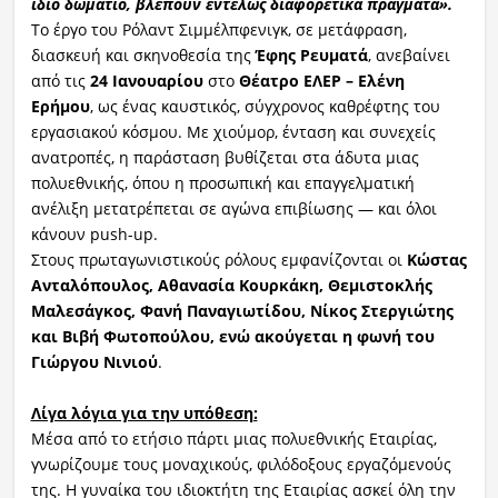
ίδιο δωμάτιο, βλέπουν εντελώς διαφορετικά πράγματα».
Το έργο του Ρόλαντ Σιμμέλπφενιγκ, σε μετάφραση,
διασκευή και σκηνοθεσία της
Έφης Ρευματά
, ανεβαίνει
από τις
24 Ιανουαρίου
στο
Θέατρο ΕΛΕΡ – Ελένη
Ερήμου
, ως ένας καυστικός, σύγχρονος καθρέφτης του
εργασιακού κόσμου. Με χιούμορ, ένταση και συνεχείς
ανατροπές, η παράσταση βυθίζεται στα άδυτα μιας
πολυεθνικής, όπου η προσωπική και επαγγελματική
ανέλιξη μετατρέπεται σε αγώνα επιβίωσης — και όλοι
κάνουν push-up.
Στους πρωταγωνιστικούς ρόλους εμφανίζονται οι
Κώστας
Ανταλόπουλος, Αθανασία Κουρκάκη, Θεμιστοκλής
Μαλεσάγκος, Φανή Παναγιωτίδου, Νίκος Στεργιώτης
και Βιβή Φωτοπούλου, ενώ ακούγεται η φωνή του
Γιώργου Νινιού
.
Λίγα λόγια για την υπόθεση:
Μέσα από το ετήσιο πάρτι μιας πολυεθνικής Εταιρίας,
γνωρίζουμε τους μοναχικούς, φιλόδοξους εργαζόμενούς
της. Η γυναίκα του ιδιοκτήτη της Εταιρίας ασκεί όλη την