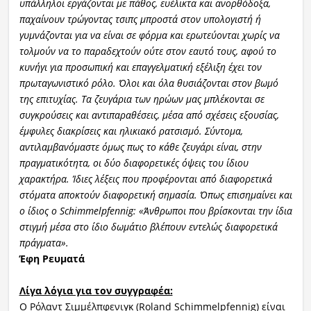
υπάλληλοι εργάζονται με πάθος, ευέλικτα και ανορθόδοξα,
παχαίνουν τρώγοντας τσιπς
μπροστά στον υπολογιστή ή
γυμνάζονται για να είναι σε φόρμα και ερωτεύονται χωρίς να
τολμούν να το παραδεχτούν ούτε στον εαυτό τους, αφού το
κυνήγι για προσωπική και επαγγελματική εξέλιξη έχει τον
πρωταγωνιστικό ρόλο. Όλοι και όλα θυσιάζονται στον βωμό
τη
ς επιτυχίας. Τα ζευγάρια των ηρώων μας μπλέκονται σε
συγκρούσεις και αντιπαραθέσεις, μέσα από σχέσεις εξουσίας,
έμφυλες διακρίσεις και ηλικιακό ρατσισμό. Σύντομα,
αντιλαμβανόμαστε όμως πως το κάθε ζευγάρι είναι, στην
πραγματικότητα, οι δύο διαφορετικές όψε
ις του ίδιου
χαρακτήρα. Ίδιες λέξεις που προφέρονται από διαφορετικά
στόματα αποκτούν διαφορετική σημασία. Όπως επισημαίνει και
ο ίδιος ο Schimmelpfennig: «Άνθρωποι που βρίσκονται την ίδια
στιγμή μέσα στο ίδιο δωμάτιο βλέπουν εντελώς διαφορετικά
πράγματα».
Έφη Ρευματά
Λίγα λόγια για τον συγγραφέα:
Ο Ρόλαντ Σιμμέλπφενιγκ (Roland Schimmelpfennig) είναι