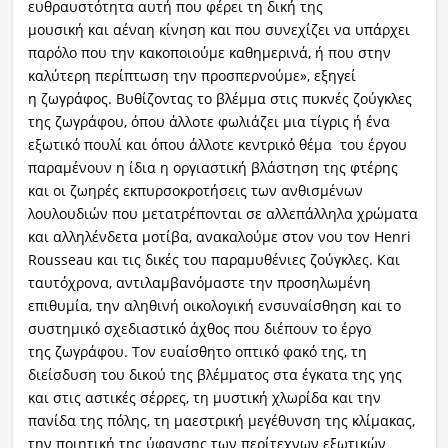
ευθραυστότητα αυτή που φέρει τη δική της
μουσική και αέναη κίνηση και που συνεχίζει να υπάρχει
παρόλο που την κακοποιούμε καθημερινά, ή που στην
καλύτερη περίπτωση την προσπερνούμε», εξηγεί
η ζωγράφος. Βυθίζοντας το βλέμμα στις πυκνές ζούγκλες
της ζωγράφου, όπου άλλοτε φωλιάζει μια τίγρις ή ένα
εξωτικό πουλί και όπου άλλοτε κεντρικό θέμα του έργου
παραμένουν η ίδια η οργιαστική βλάστηση της φτέρης
και οι ζωηρές εκπυρσοκροτήσεις των ανθισμένων
λουλουδιών που μετατρέπονται σε αλλεπάλληλα χρώματα
και αλληλένδετα μοτίβα, ανακαλούμε στον νου τον Henri
Rousseau και τις δικές του παραμυθένιες ζούγκλες. Και
ταυτόχρονα, αντιλαμβανόμαστε την προσηλωμένη
επιθυμία, την αληθινή οικολογική ενσυναίσθηση και το
συστημικό σχεδιαστικό άχθος που διέπουν το έργο
της ζωγράφου. Τον ευαίσθητο οπτικό φακό της, τη
διείσδυση του δικού της βλέμματος στα έγκατα της γης
και στις αστικές σέρρες, τη μυστική χλωρίδα και την
πανίδα της πόλης, τη μαεστρική μεγέθυνση της κλίμακας,
την ποιητική της ύφανσης των περίτεχνων εξωτικών