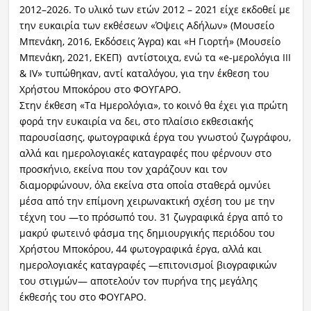
2012–2026. Το υλικό των ετών 2012 – 2021 είχε εκδοθεί με
την ευκαιρία των εκθέσεων «Όψεις Αδήλων» (Μουσείο
Μπενάκη, 2016, Εκδόσεις Άγρα) και «Η Γιορτή» (Μουσείο
Μπενάκη, 2021, ΕΚΕΠ) αντίστοιχα, ενώ τα «e-μερολόγια ΙΙΙ
& ΙV» τυπώθηκαν, αντί καταλόγου, για την έκθεση του
Χρήστου Μποκόρου στο ΦΟΥΓΑΡΟ.
Στην έκθεση «Τα Ημερολόγια», το κοινό θα έχει για πρώτη
φορά την ευκαιρία να δει, στο πλαίσιο εκθεσιακής
παρουσίασης, φωτογραφικά έργα του γνωστού ζωγράφου,
αλλά και ημερολογιακές καταγραφές που φέρνουν στο
προσκήνιο, εκείνα που τον χαράζουν και τον
διαμορφώνουν, όλα εκείνα στα οποία σταθερά ομνύει
μέσα από την επίμονη χειρωνακτική σχέση του με την
τέχνη του —το πρόσωπό του. 31 ζωγραφικά έργα από το
μακρύ φωτεινό φάσμα της δημιουργικής περιόδου του
Χρήστου Μποκόρου, 44 φωτογραφικά έργα, αλλά και
ημερολογιακές καταγραφές —επιτονισμοί βιογραφικών
του στιγμών— αποτελούν τον πυρήνα της μεγάλης
έκθεσής του στο ΦΟΥΓΑΡΟ.