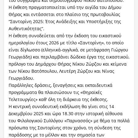
του συγγραφέα και δημοσιογράφου Νίκου Βατόπουλου.
Η έκθεση πραγματοποιείται υπό την αιγίδα του Δήμου
Θήρας και εντάσσεται στο πλαίσιο της πρωτοβουλίας
“Σαντορίνη 2025: Έτος Ανάδειξης και Υποστήριξης της
Αυθεντικότητας”.
Η έκθεση συνοδεύεται από την έκδοση του εικαστικού
ημερολογίου έτους 2026 με τίτλο «Σαντορίνη», το οποίο
είναι δίγλωσσο (ελληνικά-αγγλικά, σε μετάφραση Γιώργου
Γεωργιάδη) και περιλαμβάνει δώδεκα έργα της εικαστικού,
πρόλογο του Δημάρχου Θήρας Νίκου Ζώρζου και κείμενα
των Νίκου Βατόπουλου, Λευτέρη Ζώρζου και Νίνας
Γεωργιάδου.
Παράλληλες δράσεις, ξεναγήσεις και εκπαιδευτικά
προγράμματα θα πλαισιώσουν τις «Θηραϊκές
Τελετουργίες» καθ’ όλη τη διάρκεια της έκθεσης.
Η κεντρική συνοδευτική εκδήλωση θα γίνει στις 14
Δεκεμβρίου 2025 και ώρα 18.30 στην ιστορική αίθουσα
του Φιλολογικού Συλλόγου «Παρνασσός» με θέμα τα πολλά
πρόσωπα της Σαντορίνης στον χρόνο, τη σύνδεση της
παράδοσης με το μέλλον και την σημασία των