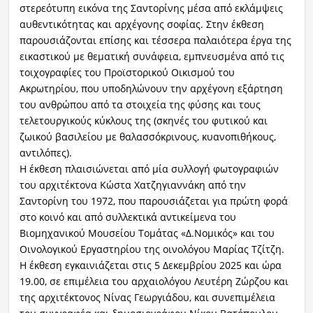
στερεότυπη εικόνα της Σαντορίνης μέσα από εκλάμψεις
αυθεντικότητας και αρχέγονης σοφίας. Στην έκθεση
παρουσιάζονται επίσης και τέσσερα παλαιότερα έργα της
εικαστικού με θεματική συνάφεια, εμπνευσμένα από τις
τοιχογραφίες του Προϊστορικού Οικισμού του
Ακρωτηρίου, που υποδηλώνουν την αρχέγονη εξάρτηση
του ανθρώπου από τα στοιχεία της φύσης και τους
τελετουργικούς κύκλους της (σκηνές του φυτικού και
ζωικού βασιλείου με θαλασσόκρινους, κυανοπιθήκους,
αντιλόπες).
Η έκθεση πλαισιώνεται από μία συλλογή φωτογραφιών
του αρχιτέκτονα Κώστα Χατζηγιαννάκη από την
Σαντορίνη του 1972, που παρουσιάζεται για πρώτη φορά
στο κοινό και από συλλεκτικά αντικείμενα του
Βιομηχανικού Μουσείου Τομάτας «Δ.Νομικός» και του
Οινολογικού Εργαστηρίου της οινολόγου Μαρίας Τζίτζη.
Η έκθεση εγκαινιάζεται στις 5 Δεκεμβρίου 2025 και ώρα
19.00, σε επιμέλεια του αρχαιολόγου Λευτέρη Ζώρζου και
της αρχιτέκτονος Νίνας Γεωργιάδου, και συνεπιμέλεια