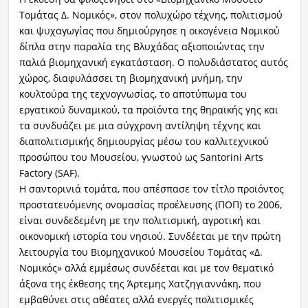
Τομάτας Δ. Νομικός», στον πολυχώρο τέχνης, πολιτισμού
και ψυχαγωγίας που δημιούργησε η οικογένεια Νομικού
δίπλα στην παραλία της Βλυχάδας αξιοποιώντας την
παλιά βιομηχανική εγκατάσταση. Ο πολυδιάστατος αυτός
χώρος, διαφυλάσσει τη βιομηχανική μνήμη, την
κουλτούρα της τεχνογνωσίας, το αποτύπωμα του
εργατικού δυναμικού, τα προϊόντα της θηραϊκής γης και
τα συνδυάζει με μια σύγχρονη αντίληψη τέχνης και
διαπολιτισμικής δημιουργίας μέσω του καλλιτεχνικού
προσώπου του Μουσείου, γνωστού ως Santorini Arts
Factory (SAF).
Η σαντορινιά τομάτα, που απέσπασε τον τίτλο προϊόντος
προστατευόμενης ονομασίας προέλευσης (ΠΟΠ) το 2006,
είναι συνδεδεμένη με την πολιτισμική, αγροτική και
οικονομική ιστορία του νησιού. Συνδέεται με την πρώτη
λειτουργία του Βιομηχανικού Μουσείου Τομάτας «Δ.
Νομικός» αλλά εμμέσως συνδέεται και με τον θεματικό
άξονα της έκθεσης της Άρτεμης Χατζηγιαννάκη, που
εμβαθύνει στις αθέατες αλλά ενεργές πολιτισμικές