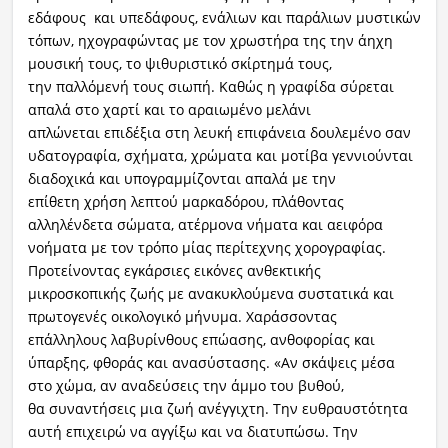
εδάφους και υπεδάφους, ενάλιων και παράλιων μυστικών
τόπων, ηχογραφώντας με τον χρωστήρα της την άηχη
μουσική τους, το ψιθυριστικό σκίρτημά τους,
την παλλόμενή τους σιωπή. Καθώς η γραφίδα σύρεται
απαλά στο χαρτί και το αραιωμένο μελάνι
απλώνεται επιδέξια στη λευκή επιφάνεια δουλεμένο σαν
υδατογραφία, σχήματα, χρώματα και μοτίβα γεννιούνται
διαδοχικά και υπογραμμίζονται απαλά με την
επίθετη χρήση λεπτού μαρκαδόρου, πλάθοντας
αλληλένδετα σώματα, ατέρμονα νήματα και αειφόρα
νοήματα με τον τρόπο μίας περίτεχνης χορογραφίας.
Προτείνοντας εγκάρσιες εικόνες ανθεκτικής
μικροσκοπικής ζωής με ανακυκλούμενα συστατικά και
πρωτογενές οικολογικό μήνυμα. Χαράσσοντας
επάλληλους λαβυρίνθους επώασης, ανθοφορίας και
ύπαρξης, φθοράς και ανασύστασης. «Αν σκάψεις μέσα
στο χώμα, αν αναδεύσεις την άμμο του βυθού,
θα συναντήσεις μια ζωή ανέγγιχτη. Την ευθραυστότητα
αυτή επιχειρώ να αγγίξω και να διατυπώσω. Την