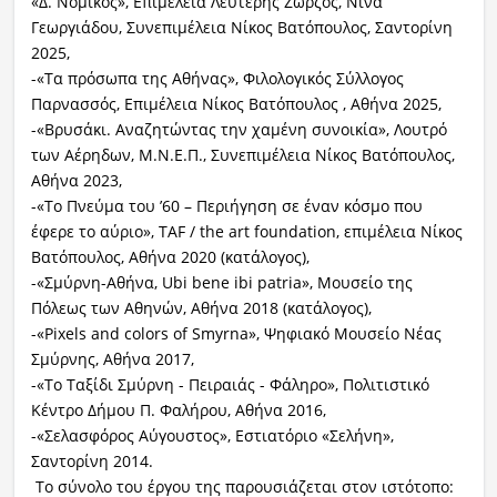
«Δ. Νομικός», Επιμέλεια Λευτέρης Ζώρζος, Νίνα
Γεωργιάδου, Συνεπιμέλεια Νίκος Βατόπουλος, Σαντορίνη
2025,
-«Τα πρόσωπα της Αθήνας», Φιλολογικός Σύλλογος
Παρνασσός, Επιμέλεια Νίκος Βατόπουλος , Αθήνα 2025,
-«Βρυσάκι. Αναζητώντας την χαμένη συνοικία», Λουτρό
των Αέρηδων, Μ.Ν.Ε.Π., Συνεπιμέλεια Νίκος Βατόπουλος,
Αθήνα 2023,
-«Το Πνεύμα του ’60 – Περιήγηση σε έναν κόσμο που
έφερε το αύριο», TAF / the art foundation, επιμέλεια Νίκος
Βατόπουλος, Αθήνα 2020 (κατάλογος),
-«Σμύρνη-Αθήνα, Ubi bene ibi patria», Μουσείο της
Πόλεως των Αθηνών, Αθήνα 2018 (κατάλογος),
-«Pixels and colors of Smyrna», Ψηφιακό Μουσείο Νέας
Σμύρνης, Αθήνα 2017,
-«Το Ταξίδι Σμύρνη - Πειραιάς - Φάληρο», Πολιτιστικό
Κέντρο Δήμου Π. Φαλήρου, Αθήνα 2016,
-«Σελασφόρος Αύγουστος», Εστιατόριο «Σελήνη»,
Σαντορίνη 2014.
Το σύνολο του έργου της παρουσιάζεται στον ιστότοπο: