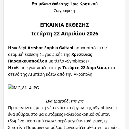
Επιμέλεια έκθεσης: Ίρις Κρητικού
Ζωγραφική
ΕΓΚΑΙΝΙΑ ΕΚΘΕΣΗΣ
Τετάρτη 22 Απριλίου
202
6
Η γκαλερί
Artshot-Sophia Gaitani
παρουσιάζει την
ατομική έκθεση ζωγραφικής της
X
ριστίνας
Παρασκευοπούλου
με τίτλο «Symbioses».
Η έκθεση εγκαινιάζεται την
Τετάρτη 22 Απριλίου
, στο
στενό της Λεμπέση κάτω από την Ακρόπολη.
Ένα τραγούδι της γης
Προτείνοντας με τη νέα ενότητα έργων της «Symbioses»
ένα εύθραυστο μα αυτάρκες καλειδοσκοπικό σύμπαν,
ιδωμένο μέσα από έναν νοερό μεγεθυντικό φακό, η
Χριστίνα Παρασκευοπούλου ζωγραφίζει αθέατες ιστορίες