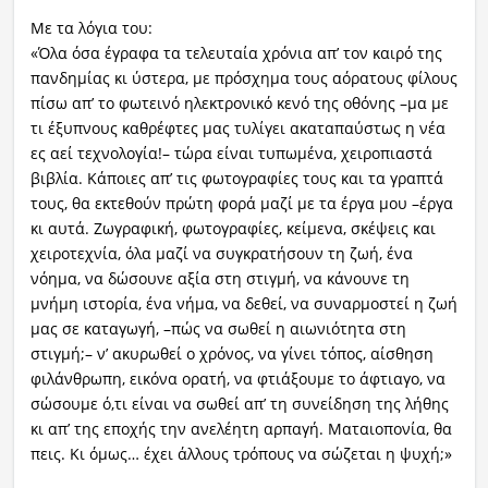
Με τα λόγια του:
«Όλα όσα έγραφα τα τελευταία χρόνια απ’ τον καιρό της
πανδημίας κι ύστερα, με πρόσχημα τους αόρατους φίλους
πίσω απ’ το φωτεινό ηλεκτρονικό κενό της οθόνης –μα με
τι έξυπνους καθρέφτες μας τυλίγει ακαταπαύστως η νέα
ες αεί τεχνολογία!– τώρα είναι τυπωμένα, χειροπιαστά
βιβλία. Κάποιες απ’ τις φωτογραφίες τους και τα γραπτά
τους, θα εκτεθούν πρώτη φορά μαζί με τα έργα μου –έργα
κι αυτά. Ζωγραφική, φωτογραφίες, κείμενα, σκέψεις και
χειροτεχνία, όλα μαζί να συγκρατήσουν τη ζωή, ένα
νόημα, να δώσουνε αξία στη στιγμή, να κάνουνε τη
μνήμη ιστορία, ένα νήμα, να δεθεί, να συναρμοστεί η ζωή
μας σε καταγωγή, –πώς να σωθεί η αιωνιότητα στη
στιγμή;– ν’ ακυρωθεί ο χρόνος, να γίνει τόπος, αίσθηση
φιλάνθρωπη, εικόνα ορατή, να φτιάξουμε το άφτιαγο, να
σώσουμε ό,τι είναι να σωθεί απ’ τη συνείδηση της λήθης
κι απ’ της εποχής την ανελέητη αρπαγή. Ματαιοπονία, θα
πεις. Κι όμως… έχει άλλους τρόπους να σώζεται η ψυχή;»