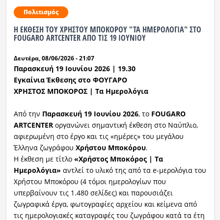
Πολιτισμός
Ραδιόφωνο
LIVE
Η ΕΚΘΕΣΗ ΤΟΥ ΧΡΗΣΤΟΥ ΜΠΟΚΟΡΟΥ "ΤΑ ΗΜΕΡΟΛΟΓΙΑ" ΣΤΟ
FOUGARO ARTCENTER ΑΠΟ ΤΙΣ 19 ΙΟΥΝΙΟΥ
Εκπομπές
Δευτέρα, 08/06/2026 - 21:07
Παρασκευή
19
Ιουνίου
2026 | 19.
3
0
Εγκαίνια Έκθεσης
στο ΦΟΥΓΑΡΟ
Πολιτισμός
ΧΡΗΣΤΟΣ ΜΠΟΚΟΡΟΣ | Τα Ημερολόγια
Από την
Παρασκευή 19
Ιουνίου 202
6
, το
FOUGARO
ARTCENTER
οργανώνει σημαντική έκθεση στο Ναύπλιο,
αφιερωμένη στο έργο και τις «ημέρες»
του μεγάλου
Έλληνα ζωγράφου
Χρήστου
Μποκόρου
.
Η έκθεση με τίτλο
«
Χρήστος
Μποκόρος
| Τα
Ημερολόγια»
αντλεί το υλικό της από τα e-μερολόγια του
Χρήστου Μποκόρου (4 τόμοι ημερολογίων που
υπερβαίνουν τις 1.480 σελίδες) και παρουσιάζει
ζωγραφικά έργα, φωτογραφίες αρχείου και κείμενα από
τις ημερολογιακές καταγραφές του ζωγράφου κατά τα έτη