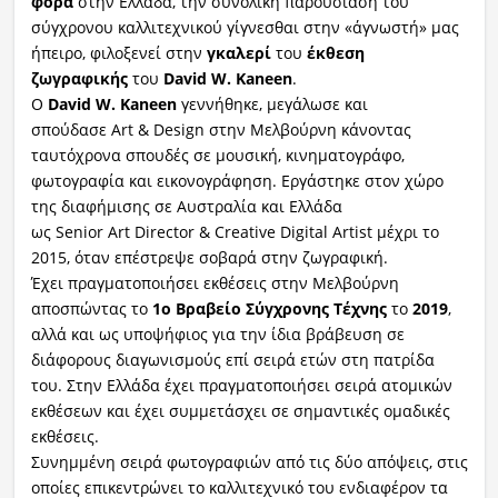
φορά
στην Ελλάδα, την συνολική παρουσίαση του
σύγχρονου καλλιτεχνικού γίγνεσθαι στην «άγνωστή» μας
ήπειρο, φιλοξενεί στην
γκαλερί
του
έκθεση
ζωγραφικής
του
David
W
.
Kaneen
.
Ο
David
W
.
Kaneen
γεννήθηκε, μεγάλωσε και
σπούδασε Art & Design στην Μελβούρνη κάνοντας
ταυτόχρονα σπουδές σε μουσική, κινηματογράφο,
φωτογραφία και εικονογράφηση. Εργάστηκε στον χώρο
της διαφήμισης σε Αυστραλία και Ελλάδα
ως Senior Art Director & Creative Digital Artist μέχρι το
2015, όταν επέστρεψε σοβαρά στην ζωγραφική.
Έχει πραγματοποιήσει εκθέσεις στην Μελβούρνη
αποσπώντας το
1ο Βραβείο Σύγχρονης Τέχνης
το
2019
,
αλλά και ως υποψήφιος για την ίδια βράβευση σε
διάφορους διαγωνισμούς επί σειρά ετών στη πατρίδα
του. Στην Ελλάδα έχει πραγματοποιήσει σειρά ατομικών
εκθέσεων και έχει συμμετάσχει σε σημαντικές ομαδικές
εκθέσεις.
Συνημμένη σειρά φωτογραφιών από τις δύο απόψεις, στις
οποίες επικεντρώνει το καλλιτεχνικό του ενδιαφέρον τα