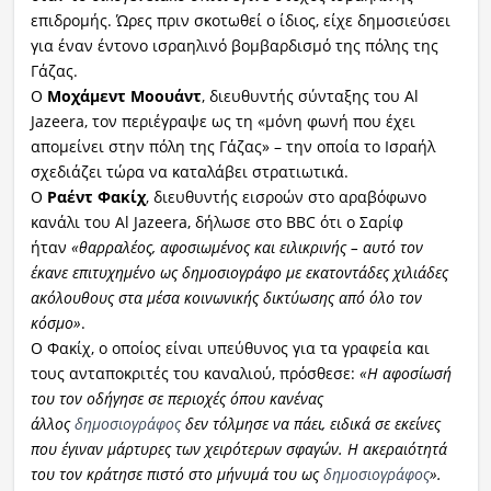
επιδρομής. Ώρες πριν σκοτωθεί ο ίδιος, είχε δημοσιεύσει
για έναν έντονο ισραηλινό βομβαρδισμό της πόλης της
Γάζας.
Ο
Μοχάμεντ Μοουάντ
, διευθυντής σύνταξης του Al
Jazeera, τον περιέγραψε ως τη «μόνη φωνή που έχει
απομείνει στην πόλη της Γάζας» – την οποία το Ισραήλ
σχεδιάζει τώρα να καταλάβει στρατιωτικά.
Ο
Ραέντ Φακίχ
, διευθυντής εισροών στο αραβόφωνο
κανάλι του Al Jazeera, δήλωσε στο BBC ότι ο Σαρίφ
ήταν
«θαρραλέος, αφοσιωμένος και ειλικρινής – αυτό τον
έκανε επιτυχημένο ως δημοσιογράφο με εκατοντάδες χιλιάδες
ακόλουθους στα μέσα κοινωνικής δικτύωσης από όλο τον
κόσμο»
.
Ο Φακίχ, ο οποίος είναι υπεύθυνος για τα γραφεία και
τους ανταποκριτές του καναλιού, πρόσθεσε:
«Η αφοσίωσή
του τον οδήγησε σε περιοχές όπου κανένας
άλλος
δημοσιογράφος
δεν τόλμησε να πάει, ειδικά σε εκείνες
που έγιναν μάρτυρες των χειρότερων σφαγών. Η ακεραιότητά
του τον κράτησε πιστό στο μήνυμά του ως
δημοσιογράφος
».