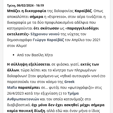
Τρίτη, 06/02/2024 - 16:19
Μπάζει η δικογραφία
της δολοφονίας
Καραϊβάζ
. Οπως
αποκαλύπτει
σήμερα
η «Espresso», στον αέρα τινάζεται η
δικογραφία με τα δύο προφυλακισμένα αδέλφια που
κατηγορούνται
ότι σκότωσαν
ως «
παραγγελιοδόχοι
εκτελεστές
»
53χρονου νονού
της νύχτας τον
δημοσιογράφο
Γιώργο Καραϊβάζ
τον Απρίλιο του 2021
στον Αλιμο!
Από τον Βασίλη Χήτο
Η σύλληψη εξελίσσεται
σε φιάσκο, γιατί,
εκτός των
άλλων
, τώρα λείπει και το κίνητρο των πληρωμένων
δολοφόνων! Στον φερόμενο ως «ηθικό αυτουργό» νονό (το
παρατσούκλι του στον κόσμο της
Greek
Mafia
παραπέμπει
σε… φυτό), που «φωτογράφιζε» στις
26/4/2023 κατά την εξιχνίαση (;) το
Τμήμα
Ανθρωποκτονιών
και τον οποίο κατονόμαζε στο
διαβιβαστικό,
όχι μόνο δεν έχει ασκηθεί μέχρι σήμερα
καμία ποινική δίωξη
, αλλά εδώ και έναν μήνα ο ίδιος