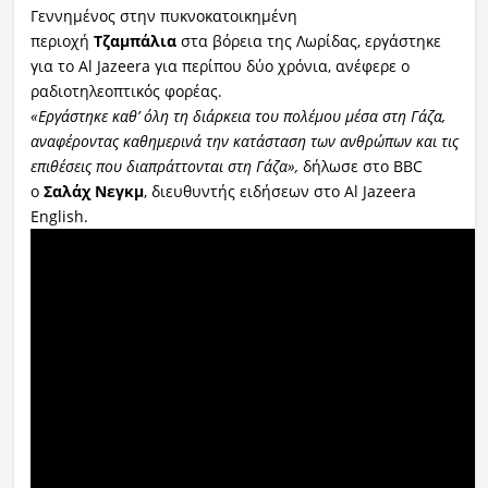
Γεννημένος στην πυκνοκατοικημένη
περιοχή
Τζαμπάλια
στα βόρεια της Λωρίδας, εργάστηκε
για το Al Jazeera για περίπου δύο χρόνια, ανέφερε ο
ραδιοτηλεοπτικός φορέας.
«Εργάστηκε καθ’ όλη τη διάρκεια του πολέμου μέσα στη Γάζα,
αναφέροντας καθημερινά την κατάσταση των ανθρώπων και τις
επιθέσεις που διαπράττονται στη Γάζα»,
δήλωσε στο BBC
ο
Σαλάχ Νεγκμ
, διευθυντής ειδήσεων στο Al Jazeera
English.