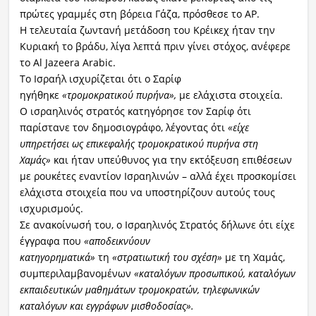
πρώτες γραμμές στη βόρεια Γάζα, πρόσθεσε το AP.
Η τελευταία ζωντανή μετάδοση του Κρέικεχ ήταν την
Κυριακή το βράδυ, λίγα λεπτά πριν γίνει στόχος, ανέφερε
το Al Jazeera Arabic.
Το Ισραήλ ισχυρίζεται ότι ο Σαρίφ
ηγήθηκε
«τρομοκρατικού πυρήνα»,
με ελάχιστα στοιχεία.
Ο ισραηλινός στρατός κατηγόρησε τον Σαρίφ ότι
παρίστανε τον δημοσιογράφο, λέγοντας ότι
«είχε
υπηρετήσει ως επικεφαλής τρομοκρατικού πυρήνα στη
Χαμάς»
και ήταν υπεύθυνος για την εκτόξευση επιθέσεων
με ρουκέτες εναντίον Ισραηλινών – αλλά έχει προσκομίσει
ελάχιστα στοιχεία που να υποστηρίζουν αυτούς τους
ισχυρισμούς.
Σε ανακοίνωσή του, ο Ισραηλινός Στρατός δήλωνε ότι είχε
έγγραφα που
«αποδεικνύουν
κατηγορηματικά»
τη
«στρατιωτική του σχέση»
με τη Χαμάς,
συμπεριλαμβανομένων
«καταλόγων προσωπικού, καταλόγων
εκπαιδευτικών μαθημάτων τρομοκρατών, τηλεφωνικών
καταλόγων και εγγράφων μισθοδοσίας».