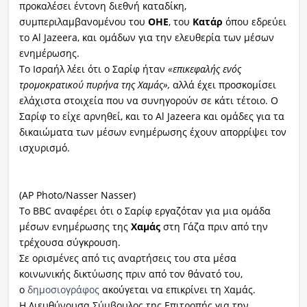
προκαλέσει έντονη διεθνή καταδίκη,
συμπεριλαμβανομένου του
ΟΗΕ
, του
Κατάρ
όπου εδρεύει
το Al Jazeera, και ομάδων για την ελευθερία των μέσων
ενημέρωσης.
Το Ισραήλ λέει ότι ο Σαρίφ ήταν
«επικεφαλής ενός
τρομοκρατικού πυρήνα της Χαμάς»,
αλλά έχει προσκομίσει
ελάχιστα στοιχεία που να συνηγορούν σε κάτι τέτοιο. Ο
Σαρίφ το είχε αρνηθεί, και το Al Jazeera και ομάδες για τα
δικαιώματα των μέσων ενημέρωσης έχουν απορρίψει τον
ισχυρισμό.
(AP Photo/Nasser Nasser)
Το BBC αναφέρει ότι ο Σαρίφ εργαζόταν για μια ομάδα
μέσων ενημέρωσης της
Χαμάς
στη Γάζα πριν από την
τρέχουσα σύγκρουση.
Σε ορισμένες από τις αναρτήσεις του στα μέσα
κοινωνικής δικτύωσης πριν από τον θάνατό του,
ο
δημοσιογράφος
ακούγεται να επικρίνει τη Χαμάς.
Η Διευθύνουσα Σύμβουλος της Επιτροπής για την