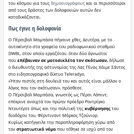
του κόσμου για τους
δημοσιογράφους
και οι περισσότεροι
από τους δράστες των δολοφονιών αυτών δεν
καταδικάζονται.
Πως έγινε η δολοφονία
Ο Πέρσιβαλ Μαμπάσα πήγαινε χθες, Δευτέρα, με το
αυτοκίνητο στα γραφεία του ραδιοφωνικού σταθμού
DWBL, στον οποίο εργαζόταν, όταν δύο άγνωστοι
που
επέβαιναν σε μοτοσικλέτα τον σκότωσαν,
δήλωσε
ο διευθυντής της αστυνομίας της Λας Πίνας Χάιμε Σάντος
στο ειδησεογραφικό δίκτυο Teleradyo.
«Ήταν πιστός στη δουλειά του και αυτός είναι μάλλον ο
λόγος που τον σκότωσαν», πρόσθεσε.
Ο Πέρσιβαλ Μαμπάσα, γνωστός ως Πέρσι Λάπιντ,
επέκρινε ανοιχτά τον πρώην πρόεδρο Ροντρίγκο
Ντουτέρτε όπως και την πολιτική της
κυβέρνησης
του
διαδόχου του, Φέρντιναντ Μάρκος Τζούνιορ.
Κυρίως κατήγγειλε την παραπληροφόρηση γύρω από
τον
στρατιωτικό νόμο
που τέθηκε σε ισχύ από τον