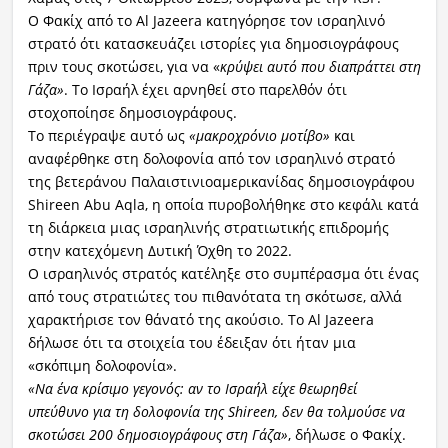
Ο Φακίχ από το Al Jazeera κατηγόρησε τον ισραηλινό
στρατό ότι κατασκευάζει ιστορίες για δημοσιογράφους
πριν τους σκοτώσει, για να «
κρύψει αυτό που διαπράττει στη
Γάζα»
. Το Ισραήλ έχει αρνηθεί στο παρελθόν ότι
στοχοποίησε δημοσιογράφους.
Το περιέγραψε αυτό ως
«μακροχρόνιο μοτίβο»
και
αναφέρθηκε στη δολοφονία από τον ισραηλινό στρατό
της βετεράνου Παλαιστινιοαμερικανίδας δημοσιογράφου
Shireen Abu Aqla, η οποία πυροβολήθηκε στο κεφάλι κατά
τη διάρκεια μιας ισραηλινής στρατιωτικής επιδρομής
στην κατεχόμενη Δυτική Όχθη το 2022.
Ο ισραηλινός στρατός κατέληξε στο συμπέρασμα ότι ένας
από τους στρατιώτες του πιθανότατα τη σκότωσε, αλλά
χαρακτήρισε τον θάνατό της ακούσιο. Το Al Jazeera
δήλωσε ότι τα στοιχεία του έδειξαν ότι ήταν μια
«σκόπιμη δολοφονία».
«Να ένα κρίσιμο γεγονός: αν το Ισραήλ είχε θεωρηθεί
υπεύθυνο για τη δολοφονία της Shireen, δεν θα τολμούσε να
σκοτώσει 200 δημοσιογράφους στη Γάζα»
, δήλωσε ο Φακίχ.