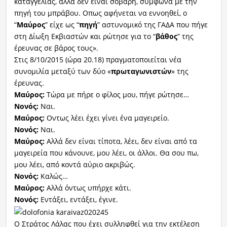
καταγγελίας, αλλά δεν είναι σοβαρή, σύμφωνα με την
πηγή του μπράβου. Οπως αφήνεται να εννοηθεί, ο
“
Μαύρος
” είχε ως “
πηγή
” αστυνομικό της ΓΑΔΑ που πήγε
στη Δίωξη Εκβιαστών και ρώτησε για το “
βάθος
” της
έρευνας σε βάρος τους».
Στις 8/10/2015 (ώρα 20.18) πραγματοποιείται νέα
συνομιλία μεταξύ των δύο «
πρωταγωνιστών
» της
έρευνας.
Μαύρος:
Τώρα με πήρε ο φίλος μου, πήγε ρώτησε…
Νονός:
Ναι.
Μαύρος:
Οντως λέει έχει γίνει ένα μαγειρείο.
Νονός:
Ναι.
Μαύρος:
Αλλά δεν είναι τίποτα, λέει, δεν είναι από τα
μαγειρεία που κάνουνε, μου λέει, οι άλλοι. Θα σου πω,
μου λέει, από κοντά αύριο ακριβώς.
Νονός:
Καλώς…
Μαύρος:
Αλλά όντως υπήρχε κάτι.
Νονός:
Εντάξει, εντάξει, έγινε.
Ο Στράτος Λάλας που έχει συλληφθεί για την εκτέλεση