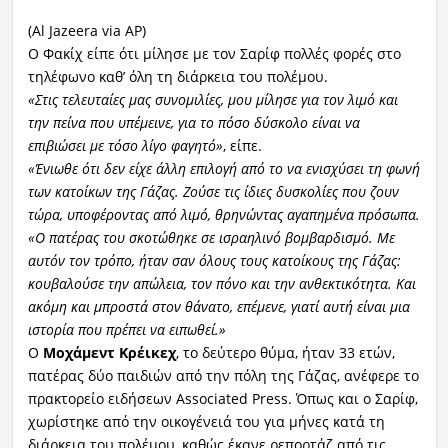
(Al Jazeera via AP)
Ο Φακίχ είπε ότι μίλησε με τον Σαρίφ πολλές φορές στο
τηλέφωνο καθ’ όλη τη διάρκεια του πολέμου.
«Στις τελευταίες μας συνομιλίες, μου μίλησε για τον λιμό και
την πείνα που υπέμεινε, για το πόσο δύσκολο είναι να
επιβιώσει με τόσο λίγο φαγητό»
, είπε.
«Ένιωθε ότι δεν είχε άλλη επιλογή από το να ενισχύσει τη φωνή
των κατοίκων της Γάζας. Ζούσε τις ίδιες δυσκολίες που ζουν
τώρα, υποφέροντας από λιμό, θρηνώντας αγαπημένα πρόσωπα.
«Ο πατέρας του σκοτώθηκε σε ισραηλινό βομβαρδισμό. Με
αυτόν τον τρόπο, ήταν σαν όλους τους κατοίκους της Γάζας:
κουβαλούσε την απώλεια, τον πόνο και την ανθεκτικότητα. Και
ακόμη και μπροστά στον θάνατο, επέμενε, γιατί αυτή είναι μια
ιστορία που πρέπει να ειπωθεί.»
Ο
Μοχάμεντ Κρέικεχ
, το δεύτερο θύμα, ήταν 33 ετών,
πατέρας δύο παιδιών από την πόλη της Γάζας, ανέφερε το
πρακτορείο ειδήσεων Associated Press. Όπως και ο Σαρίφ,
χωρίστηκε από την οικογένειά του για μήνες κατά τη
διάρκεια του πολέμου, καθώς έκανε ρεπορτάζ από τις