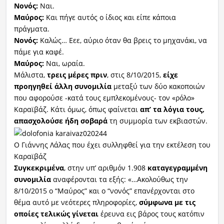
Νονός:
Ναι.
Μαύρος:
Και πήγε αυτός ο ίδιος και είπε κάποια
πράγματα.
Νονός:
Καλώς… Εεε, αύριο όταν θα βρεις το μηχανάκι, να
πάμε για καφέ.
Μαύρος:
Ναι, ωραία.
Μάλιστα,
τρεις μέρες πριν
, στις 8/10/2015,
είχε
προηγηθεί άλλη συνομιλία
μεταξύ των δύο κακοποιών
που αφορούσε -κατά τους εμπλεκομένους- τον «ρόλο»
Καραϊβάζ. Κάτι όμως, όπως φαίνεται
απ’ τα λόγια τους,
απασχολούσε ήδη σοβαρά
τη συμμορία των εκβιαστών.
Ο Γιάννης Λάλας που έχει συλληφθεί για την εκτέλεση του
Καραϊβάζ
Συγκεκριμένα
, στην υπ’ αριθμόν 1.908
καταγεγραμμένη
συνομιλία
αναφέρονται τα εξής: «…Ακολούθως την
8/10/2015 ο “Μαύρος” και ο “νονός” επανέρχονται στο
θέμα αυτό με νεότερες πληροφορίες,
σύμφωνα με τις
οποίες τελικώς γίνεται
έρευνα εις βάρος τους κατόπιν