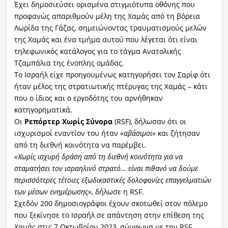
Έχει δημοσιεύσει ορισμένα στιγμιότυπα οθόνης που
προφανώς απαριθμούν μέλη της Χαμάς από τη βόρεια
Λωρίδα της Γάζας, σημειώνοντας τραυματισμούς μελών
της Χαμάς και ένα τμήμα αυτού που λέγεται ότι είναι
τηλεφωνικός κατάλογος για το τάγμα Ανατολικής
Τζαμπάλια της ένοπλης ομάδας.
Το Ισραήλ είχε προηγουμένως κατηγορήσει τον Σαρίφ ότι
ήταν μέλος της στρατιωτικής πτέρυγας της Χαμάς – κάτι
που ο ίδιος και ο εργοδότης του αρνήθηκαν
κατηγορηματικά.
Οι
Ρεπόρτερ Χωρίς Σύνορα
(RSF), δήλωσαν ότι οι
ισχυρισμοί εναντίον του ήταν
«αβάσιμοι»
και ζήτησαν
από τη διεθνή κοινότητα να παρέμβει.
«Χωρίς ισχυρή δράση από τη διεθνή κοινότητα για να
σταματήσει τον ισραηλινό στρατό… είναι πιθανό να δούμε
περισσότερες τέτοιες εξωδικαστικές δολοφονίες επαγγελματιών
των μέσων ενημέρωσης»,
δήλωσε η RSF.
Σχεδόν 200 δημοσιογράφοι έχουν σκοτωθεί στον πόλεμο
που ξεκίνησε το Ισραήλ σε απάντηση στην επίθεση της
Χαμάς στις 7 Οκτωβρίου 2023, σύμφωνα με την RSF.