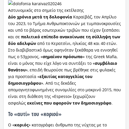
Αστυνομικός στο σημείο της εκτέλεσης
Δύο χρόνια μετά τη δολοφονία
Καραϊβάζ, τον Απρίλιο
του 2023, το Τμήμα Ανθρωποκτονιών με τυμπανοκρουσίες
και υπό το βάρος εσωτερικών τριβών που είχαν ξεσπάσει
και σε
πολιτικό επίπεδο ανακοίνωσε τη σύλληψη των
δύο αδελφών
από το Κερατσίνι, ηλικίας 48 και 40 ετών.
Στο διαβιβαστικό όμως αφηνόταν ξεκάθαρα να εννοηθεί
πως ο 53χρονος, «
σημαίνον πρόσωπο
» της Greek Mafia,
είναι ο μόνος που είχε λόγο να συντάξει το «
συμβόλαιο
θανάτου
», επειδή θεωρούσε πως βρέθηκε στις φυλακές
για προστασία «
εξαιτίας καταγγελίας του
δημοσιογράφου
». Από τις δεκάδες
απομαγνητοφωνημένες συνομιλίες στο μακρινό 2015, που
είναι στη διάθεση της «Espesso» ξεχωρίζουν
ασφαλώς
εκείνες που αφορούν τον δημοσιογράφο
.
Το «αυτί» του «κοριού»
Ο «
κοριός
» καταγράφει άνθρωπο της νύχτας με το