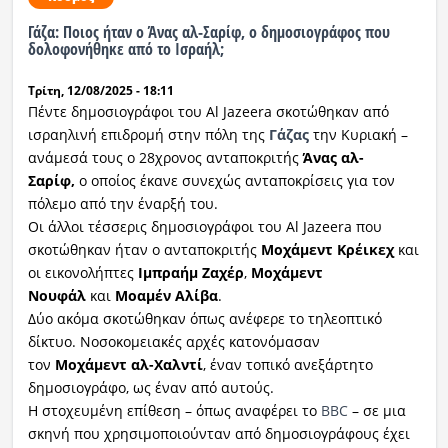
Γάζα: Ποιος ήταν ο Άνας αλ-Σαρίφ, ο δημοσιογράφος που
Ραδιόφωνο
δολοφονήθηκε από το Ισραήλ;
LIVE
Τρίτη, 12/08/2025 - 18:11
Εκπομπές
Πέντε δημοσιογράφοι του Al Jazeera σκοτώθηκαν από
ισραηλινή επιδρομή στην πόλη της
Γάζας
την Κυριακή –
ανάμεσά τους ο 28χρονος ανταποκριτής
Άνας αλ-
Σαρίφ,
ο οποίος έκανε συνεχώς ανταποκρίσεις για τον
Πολιτισμός
πόλεμο από την έναρξή του.
Οι άλλοι τέσσερις δημοσιογράφοι του Al Jazeera που
σκοτώθηκαν ήταν ο ανταποκριτής
Μοχάμεντ Κρέικεχ
και
οι εικονολήπτες
Ιμπραήμ Ζαχέρ
,
Μοχάμεντ
Νουφάλ
και
Μοαμέν Αλίβα
.
Δύο ακόμα σκοτώθηκαν όπως ανέφερε το τηλεοπτικό
δίκτυο. Νοσοκομειακές αρχές κατονόμασαν
τον
Μοχάμεντ αλ-Χαλντί
, έναν τοπικό ανεξάρτητο
δημοσιογράφο, ως έναν από αυτούς.
Η στοχευμένη επίθεση – όπως αναφέρει το
BBC
– σε μια
σκηνή που χρησιμοποιούνταν από δημοσιογράφους έχει