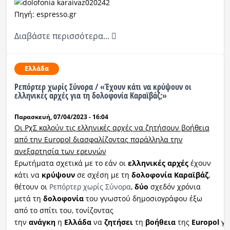
Πηγή: espresso.gr
Διαβάστε περισσότερα...
Ελλάδα
Ρεπόρτερ χωρίς Σύνορα / «Έχουν κάτι να κρύψουν οι
ελληνικές αρχές για τη δολοφονία Καραϊβάζ;»
Παρασκευή, 07/04/2023 - 16:04
Οι ΡχΣ καλούν τις ελληνικές αρχές να ζητήσουν βοήθεια
από την Europol διασφαλίζοντας παράλληλα την
ανεξαρτησία των ερευνών
Ερωτήματα σχετικά με το εάν οι
ελληνικές αρχές
έχουν
κάτι να
κρύψουν
σε σχέση με τη
δολοφονία Καραϊβάζ
,
θέτουν οι
Ρεπόρτερ χωρίς Σύνορα
,
δύο
σχεδόν χρόνια
μετά τη
δολοφονία
του γνωστού δημοσιογράφου έξω
από το σπίτι του, τονίζοντας
την
ανάγκη
η
Ελλάδα
να
ζητήσει
τη
βοήθεια
της
Europol
γι