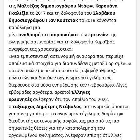
της
Μαλτέζας δημοσιογράφου Ντάφνι Καρουάνα
Γκαλιζία
το 2017 και τη δολοφονία του
Σλοβάκου
δημοσιογράφου Γιαν Κούτσιακ
το 2018 κάνοντςα
παράλληλα μια
μίνι
αναδρομή
στο
παρασκήνιο
των
ερευνών
της
ελληνικής αστυνομίας για τη δολοφονία Καραϊβάζ
αναφέροντας χαρακτηριστικά:
«Μια εμπιστευτική αστυνομική αναφορά που περιείχε
αποδεικτικά στοιχεία για διασυνδέσεις μεταξύ ορισμένων
αστυνομικών (μερικοί από αυτούς υψηλόβαθμους),
πολιτικών και δικτύων οργανωμένου εγκλήματος
διέρρευσε στα μέσα ενημέρωσης τον Φεβρουάριο. Λίγες
εβδομάδες αργότερα, αρκετοί
Έλληνες
ερευνητές
ανέφεραν ότι, τον Απρίλιο του 2022,
ο
ταξίαρχος Δημήτρης Ντάβαλος
, αστυνομικός ύποπτος
για συνεργασία με το οργανωμένο έγκλημα, διορίστηκε
διευθυντής αστυνομικής ασφάλειας, μια από τις πιο
σημαντικές θέσεις για την καταπολέμηση του
οργανωμένου εγκλήματος. Ανέφεραν επίσης ότι, λίγες