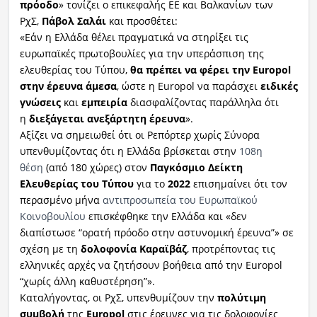
πρόοδο
» τονίζει ο επικεφαλής ΕΕ και Βαλκανίων των
ΡχΣ,
Πάβολ Σαλάι
και προσθέτει:
«Εάν η Ελλάδα θέλει πραγματικά να στηρίξει τις
ευρωπαϊκές πρωτοβουλίες για την υπεράσπιση της
ελευθερίας του Τύπου,
θα πρέπει να φέρει την Europol
στην έρευνα άμεσα
, ώστε η Europol να παράσχει
ειδικές
γνώσεις
και
εμπειρία
διασφαλίζοντας παράλληλα ότι
η
διεξάγεται ανεξάρτητη έρευνα
».
Αξίζει να σημειωθεί ότι οι Ρεπόρτερ χωρίς Σύνορα
υπενθυμίζοντας ότι η Ελλάδα βρίσκεται στην
108η
θέση
(από 180 χώρες) στον
Παγκόσμιο Δείκτη
Ελευθερίας του Τύπου
για το
2022
επισημαίνει ότι τον
περασμένο μήνα
αντιπροσωπεία του Ευρωπαϊκού
Κοινοβουλίου
επισκέφθηκε την Ελλάδα και «δεν
διαπίστωσε “ορατή πρόοδο στην αστυνομική έρευνα”» σε
σχέση με τη
δολοφονία Καραϊβάζ
, προτρέποντας τις
ελληνικές αρχές να ζητήσουν βοήθεια από την Europol
“χωρίς άλλη καθυστέρηση”».
Καταλήγοντας, οι ΡχΣ, υπενθυμίζουν την
πολύτιμη
συμβολή
της
Europol
στις έρευνες για τις δολοφονίες