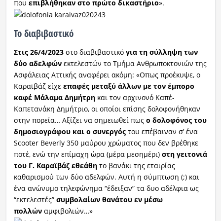
που
επιβλήθηκαν στο πρώτο δικαστήριο
».
Το διαβιβαστικό
Στις 26/4/2023
στο διαβιβαστικό
για τη σύλληψη των
δύο αδελφών
εκτελεστών το Τμήμα Ανθρωποκτονιών της
Ασφάλειας Αττικής αναφέρει ακόμη: «Οπως προέκυψε, ο
Καραϊβάζ είχε
επαφές μεταξύ άλλων με τον έμπορο
καφέ Μάλαμα Δημήτρη
και τον αρχινονό Καπέ-
Καπετανάκη Δημήτριο, οι οποίοι επίσης δολοφονήθηκαν
στην πορεία… Αξίζει να σημειωθεί πως
ο δολοφόνος του
δημοσιογράφου και ο συνεργός
του επέβαιναν σ’ ένα
Scooter Beverly 350 μαύρου χρώματος που δεν βρέθηκε
ποτέ, ενώ την επίμαχη ώρα (μέρα μεσημέρι)
στη γειτονιά
του Γ. Καραϊβάζ εθεάθη
το βανάκι της εταιρίας
καθαρισμού των δύο αδελφών. Αυτή η σύμπτωση (;) και
ένα ανώνυμο τηλεφώνημα “έδειξαν” τα δυο αδέλφια ως
“εκτελεστές”
συμβολαίων θανάτου εν μέσω
πολλών
αμφιβολιών…»