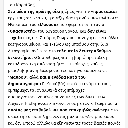
του Καραϊβάζ
Στο μέσο της πρώτης δίκης
όμως για την «
προστασία
»
έρχεται (28/12/2020) η ανεξιχνίαστη ανθρωποκτονία στην
Ηλιούπολη του «
Μαύρου
» που φέρεται ότι ήταν ο
«
υπασπιστής
» του 53χρονου νονού.
Και δεν είναι
τυχαίο
πως ο κ. Σταύρος Γεωργίου, συνήγορος ενός άλλου
κατηγορουμένου, και εκείνου ως μπράβου στην ίδια
δικογραφία, ανέφερε στο
τελευταίο δευτεροβάθμιο
δικαστήριο
: «Οι συνθήκες για τη βαριά πρωτόδικη
καταδικαστική απόφαση ήταν… περίεργες, καθώς
μεσολάβησαν η δολοφονία του κατηγορούμενου ως
“
Μαύρου
”, αλλά
και η ενέδρα κατά του
δημοσιογράφου
Γ. Καραϊβάζ, αφού τα ονόματά τους
εμπεριέχονται αναλυτικά στις επίμαχες
απομαγνητοφωνημένες συνομιλίες των διωκτικών
Αρχών». Η «Espesso» επικοινώνησε με τον κ. Γεωργίου,
ο
οποίος μας επιβεβαίωσε όσα επακριβώς ανέφερε
στο
ακροατήριο, συμπληρώνοντας μάλιστα: «Δεν μπορούσα
και δεν μπορώ αλλιώς να εξηγήσω τις τόσες βαριές ποινές