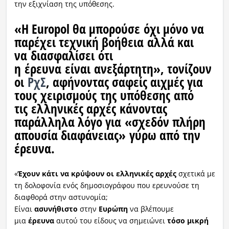
την εξιχνίαση της υπόθεσης.
«Η Europol θα μπορούσε
όχι μόνο να
παρέχει τεχνική βοήθεια
αλλά και
να
διασφαλίσει
ότι
η
έρευνα
είναι
ανεξάρτητη
», τονίζουν
οι
ΡχΣ
, αφήνοντας σαφείς αιχμές για
τους
χειρισμούς
της
υπόθεσης
από
τις
ελληνικές αρχές
κάνοντας
παράλληλα λόγο για
«σχεδόν πλήρη
απουσία διαφάνειας»
γύρω από την
έρευνα.
«
Έχουν κάτι να κρύψουν οι ελληνικές αρχές
σχετικά με
τη δολοφονία ενός δημοσιογράφου που ερευνούσε τη
διαφθορά στην αστυνομία;
Είναι
ασυνήθιστο
στην
Ευρώπη
να βλέπουμε
μια
έρευνα
αυτού του είδους να σημειώνει
τόσο μικρή