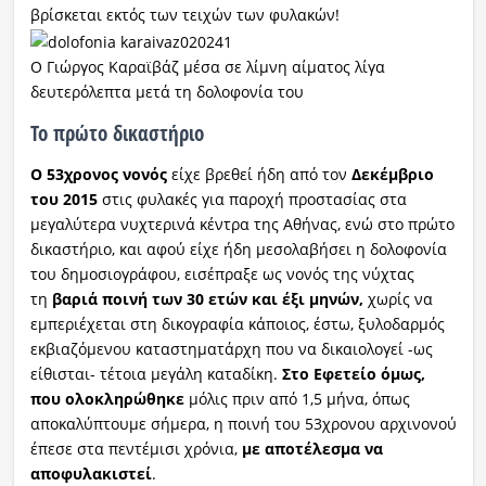
βρίσκεται εκτός των τειχών των φυλακών!
Ο Γιώργος Καραϊβάζ μέσα σε λίμνη αίματος λίγα
δευτερόλεπτα μετά τη δολοφονία του
Το πρώτο δικαστήριο
Ο 53χρονος νονός
είχε βρεθεί ήδη από τον
Δεκέμβριο
του 2015
στις φυλακές για παροχή προστασίας στα
μεγαλύτερα νυχτερινά κέντρα της Αθήνας, ενώ στο πρώτο
δικαστήριο, και αφού είχε ήδη μεσολαβήσει η δολοφονία
του δημοσιογράφου, εισέπραξε ως νονός της νύχτας
τη
βαριά ποινή των 30 ετών και έξι μηνών,
χωρίς να
εμπεριέχεται στη δικογραφία κάποιος, έστω, ξυλοδαρμός
εκβιαζόμενου καταστηματάρχη που να δικαιολογεί -ως
είθισται- τέτοια μεγάλη καταδίκη.
Στο Εφετείο όμως,
που ολοκληρώθηκε
μόλις πριν από 1,5 μήνα, όπως
αποκαλύπτουμε σήμερα, η ποινή του 53χρονου αρχινονού
έπεσε στα πεντέμισι χρόνια,
με αποτέλεσμα να
αποφυλακιστεί
.