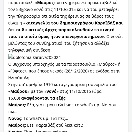
παρατσούκλι «
Μαύρος
» να ενημερώνει προκαταβολικά
τον 53χρονο νονό στις 11/10/2015 και να του μεταφέρει
την πληροφορία ότι αιτία της έρευνας σε βάρος τους
είναι η «
καταγγελία του δημοσιογράφου Καραϊβάζ και
ότι οι διωκτικές Αρχές παρακολουθούν το κινητό
του, το οποίο όμως ήταν απενεργοποιημένο
». Ο νονός,
μιλώντας του συνθηματικά, του ζήτησε να αλλάξει
τηλεφωνική σύνδεση.
Ο 38χρονος υπαρχηγός με τα παρατσούκλια «Μαύρος» ή
«Γύφτος», που έπεσε νεκρός (28/12/2020) σε ενέδρα στην
Ηλιούπολη
Στην υπ’ αριθμόν 1910 καταγεγραμμένη συνομιλία του
«
Μαύρου
» με τον «
νονό
» στις 11/10/2015 (ώρα
16.03)
αναφέρονται τα εξής:
Μαύρος:
Ελα, γιατί μου τελείωσε το what’s up. Να σου
πω…
Νονός:
Το what’s up. Για πες…
Μαύρος:
Εεε, Καραϊβάζ σού λέει κάτι;
Νονός:
Είναι δημοσιογράφος;