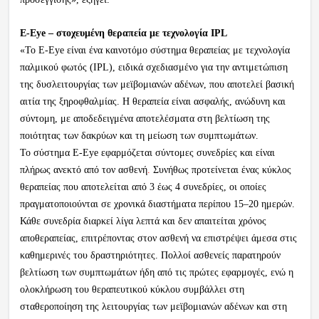
E-Eye – στοχευμένη θεραπεία με τεχνολογία IPL
«Το E-Eye είναι ένα καινοτόμο σύστημα θεραπείας με τεχνολογία
παλμικού φωτός (IPL), ειδικά σχεδιασμένο για την αντιμετώπιση
της δυσλειτουργίας των μεϊβομιανών αδένων, που αποτελεί βασική
αιτία της ξηροφθαλμίας. Η θεραπεία είναι ασφαλής, ανώδυνη και
σύντομη, με αποδεδειγμένα αποτελέσματα στη βελτίωση της
ποιότητας των δακρύων και τη μείωση των συμπτωμάτων.
Το σύστημα E-Eye εφαρμόζεται σύντομες συνεδρίες και είναι
πλήρως ανεκτό από τον ασθενή
.
Συνήθως προτείνεται ένας κύκλος
θεραπείας που αποτελείται από 3 έως 4 συνεδρίες, οι οποίες
πραγματοποιούνται σε χρονικά διαστήματα περίπου 15–20 ημερών.
Κάθε συνεδρία διαρκεί λίγα λεπτά και δεν απαιτείται χρόνος
αποθεραπείας, επιτρέποντας στον ασθενή να επιστρέψει άμεσα στις
καθημερινές του δραστηριότητες. Πολλοί ασθενείς παρατηρούν
βελτίωση των συμπτωμάτων ήδη από τις πρώτες εφαρμογές, ενώ η
ολοκλήρωση του θεραπευτικού κύκλου συμβάλλει στη
σταθεροποίηση της λειτουργίας των μεϊβομιανών αδένων και στη