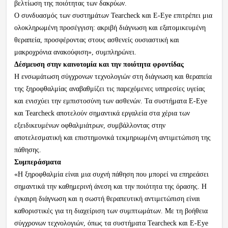
βελτίωση της ποιότητας των δακρύων.
Ο συνδυασμός των συστημάτων Tearcheck και E-Eye επιτρέπει μια
ολοκληρωμένη προσέγγιση: ακριβή διάγνωση και εξατομικευμένη
θεραπεία, προσφέροντας στους ασθενείς ουσιαστική και
μακροχρόνια ανακούφιση», συμπληρώνει.
Δέσμευση στην καινοτομία και την ποιότητα φροντίδας
Η ενσωμάτωση σύγχρονων τεχνολογιών στη διάγνωση και θεραπεία
της ξηροφθαλμίας αναβαθμίζει τις παρεχόμενες υπηρεσίες υγείας
και ενισχύει την εμπιστοσύνη των ασθενών. Τα συστήματα E-Eye
και Tearcheck αποτελούν σημαντικά εργαλεία στα χέρια των
εξειδικευμένων οφθαλμιάτρων, συμβάλλοντας στην
αποτελεσματική και επιστημονικά τεκμηριωμένη αντιμετώπιση της
πάθησης.
Συμπεράσματα
«Η ξηροφθαλμία είναι μια συχνή πάθηση που μπορεί να επηρεάσει
σημαντικά την καθημερινή άνεση και την ποιότητα της όρασης. Η
έγκαιρη διάγνωση και η σωστή θεραπευτική αντιμετώπιση είναι
καθοριστικές για τη διαχείριση των συμπτωμάτων. Με τη βοήθεια
σύγχρονων τεχνολογιών, όπως τα συστήματα Tearcheck και E-Eye