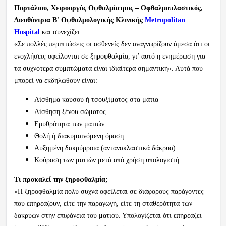
Πορτάλιου, Χειρουργός Οφθαλμίατρος – Οφθαλμοπλαστικός,
Διευθύντρια Β' Οφθαλμολογικής Κλινικής
Metropolitan
Hospital
και συνεχίζει:
«Σε πολλές περιπτώσεις οι ασθενείς δεν αναγνωρίζουν άμεσα ότι οι
ενοχλήσεις οφείλονται σε ξηροφθαλμία, γι’ αυτό η ενημέρωση για
τα συχνότερα συμπτώματα είναι ιδιαίτερα σημαντική». Αυτά που
μπορεί να εκδηλωθούν είναι:
Αίσθημα καύσου ή τσουξίματος στα μάτια
Αίσθηση ξένου σώματος
Ερυθρότητα των ματιών
Θολή ή διακυμαινόμενη όραση
Αυξημένη δακρύρροια (αντανακλαστικά δάκρυα)
Κούραση των ματιών μετά από χρήση υπολογιστή
Τι προκαλεί την ξηροφθαλμία;
«Η ξηροφθαλμία πολύ συχνά οφείλεται σε διάφορους παράγοντες
που επηρεάζουν, είτε την παραγωγή, είτε τη σταθερότητα των
δακρύων στην επιφάνεια του ματιού. Υπολογίζεται ότι επηρεάζει