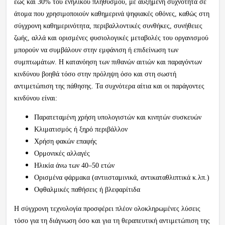
έως και 30% του ενήλικου πληθυσμού, με αυξημένη συχνότητα σε
άτομα που χρησιμοποιούν καθημερινά ψηφιακές οθόνες, καθώς στη
σύγχρονη καθημερινότητα, περιβαλλοντικές συνθήκες, συνήθειες
ζωής, αλλά και ορισμένες φυσιολογικές μεταβολές του οργανισμού
μπορούν να συμβάλουν στην εμφάνιση ή επιδείνωση των
συμπτωμάτων. Η κατανόηση των πιθανών αιτιών και παραγόντων
κινδύνου βοηθά τόσο στην πρόληψη όσο και στη σωστή
αντιμετώπιση της πάθησης. Τα συχνότερα αίτια και οι παράγοντες
κινδύνου είναι:
Παρατεταμένη χρήση υπολογιστών και κινητών συσκευών
Κλιματισμός ή ξηρό περιβάλλον
Χρήση φακών επαφής
Ορμονικές αλλαγές
Ηλικία άνω των 40–50 ετών
Ορισμένα φάρμακα (αντιισταμινικά, αντικαταθλιπτικά κ.λπ.)
Οφθαλμικές παθήσεις ή βλεφαρίτιδα
Η σύγχρονη τεχνολογία προσφέρει πλέον ολοκληρωμένες λύσεις
τόσο για τη διάγνωση όσο και για τη θεραπευτική αντιμετώπιση της