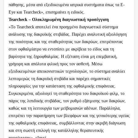
πάθησης, μέσα από εξειδικευμένα ιατρικά συστήματα όπως τα E-
Eye και Tearcheck», επισημαίνει η ειδικός.
Tearcheck – Ολοκληρωμένη διαγνωστική προσέγγιση
«Το Tearcheck αποτελεί ένα προηγμένο διαγνωστικό σύστημα
ανάλυσης της δακρυϊκής στιβάδας. Παρέχει αναλυτική αξιολόγηση
της ποιότητας και της σταθερότητας των δακρύων, επιτρέποντας
στον οφθαλμίατρο να εντοπίσει με ακρίβεια το είδος και τη
βαρύτητα της ξηροφθαλμίας. Η εξέταση είναι μη επεμβατική,
γρήγορη και απόλυτα φιλική προς τον ασθενή. Μέσω
εξειδικευμένων απεικονιστικών τεχνολογιών, το σύστημα αναλύει
λεπτομερώς τη δακρυϊκή στιβάδα και παρέχει σημαντικές
πληροφορίες για την κατάσταση της οφθαλμικής επιφάνειας.
Συγκεκριμένα, αξιολογεί τη σταθερότητα του δακρυϊκού φιλμ, το
πάχος της λιπιδικής στιβάδας, τον ρυθμό εξάτμισης των δακρύων,
καθώς και τη λειτουργία των μεϊβομιανών αδένων. Παράλληλα,
επιτρέπει την παρατήρηση των βλεφάρων και της γενικότερης υγείας
της οφθαλμικής επιφάνειας, συμβάλλοντας στην ακριβή διάγνωση
και στη σωστή επιλογή της κατάλληλης θεραπευτικής
προσέγγισης», εξηγεί.