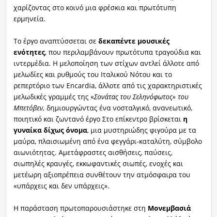
χαρίζοντας στο κοινό μια φρέσκια και πρωτότυπη
ερμηνεία.
Το έργο αναπτύσσεται σε
δεκαπέντε μουσικές
ενότητες
, που περιλαμβάνουν πρωτότυπα τραγούδια και
ιντερμέδια. Η μελοποίηση των στίχων αντλεί άλλοτε από
μελωδίες και ρυθμούς του Ιταλικού Νότου και το
ρεπερτόριο των Encardia, άλλοτε από τις χαρακτηριστικές
μελωδικές γραμμές της «
Σονάτας του Σεληνόφωτος» του
Μπετόβεν,
δημιουργώντας ένα νοσταλγικό, ανανεωτικό,
ποιητικό και ζωντανό έργο Στο επίκεντρο βρίσκεται
η
γυναίκα δίχως όνομα
, μια μυστηριώδης φιγούρα με τα
μαύρα, πλαισιωμένη από ένα φεγγάρι-καταλύτη, σύμβολο
αιωνιότητας. Αμετάφραστες αισθήσεις, παύσεις,
σιωπηλές κραυγές, εκκωφαντικές σιωπές, ενοχές και
μετέωρη αξιοπρέπεια συνθέτουν την ατμόσφαιρα του
«υπάρχεις και δεν υπάρχεις».
Η παράσταση πρωτοπαρουσιάστηκε στη
Μονεμβασιά