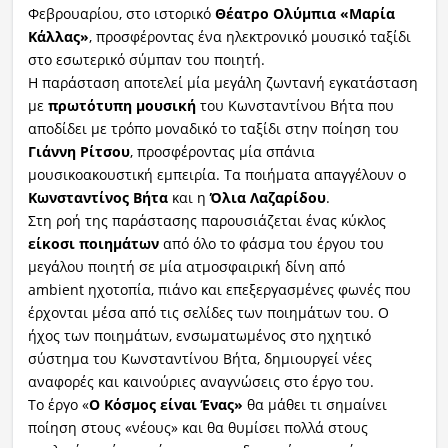
Φεβρουαρίου, στο ιστορικό
Θέατρο Ολύμπια «Μαρία
Κάλλας»
, προσφέροντας ένα ηλεκτρονικό μουσικό ταξίδι
στο εσωτερικό σύμπαν του ποιητή.
Η παράσταση αποτελεί μία μεγάλη ζωντανή εγκατάσταση
με
πρωτότυπη μουσική
του Κωνσταντίνου Βήτα που
αποδίδει με τρόπο μοναδικό το ταξίδι στην ποίηση του
Γιάννη Ρίτσου
, προσφέροντας μία σπάνια
μουσικοακουστική εμπειρία. Τα ποιήματα απαγγέλουν ο
Κωνσταντίνος Βήτα
και η
Όλια
Λαζαρίδου
.
Στη ροή της παράστασης παρουσιάζεται ένας κύκλος
είκοσι ποιημάτων
από όλο το φάσμα του έργου του
μεγάλου ποιητή σε μία ατμοσφαιρική δίνη από
ambient ηχοτοπία, πιάνο και επεξεργασμένες φωνές που
έρχονται μέσα από τις σελίδες των ποιημάτων του. Ο
ήχος των ποιημάτων, ενσωματωμένος στο ηχητικό
σύστημα του Κωνσταντίνου Βήτα, δημιουργεί νέες
αναφορές και καινούριες αναγνώσεις στο έργο του.
Το έργο «
Ο Κόσμος είναι Ένας»
θα μάθει τι σημαίνει
ποίηση στους «νέους» και θα θυμίσει πολλά στους