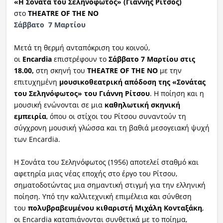
«Η Σονάτα του Σεληνόφωτος» (Γιάννης Ρίτσος)
στο
THEATRE OF THE NO
Σάββατο 7 Μαρτίου
Μετά τη θερμή ανταπόκριση του κοινού,
οι
Encardia
επιστρέφουν το
Σάββατο
7 Μαρτίου στις
18.00,
στη σκηνή του
THEATRE OF THE NO
με την
επιτυχημένη
μουσικοθεατρική απόδοση της
«Σονάτας
του Σεληνόφωτος» του Γιάννη Ρίτσου
. Η ποίηση και η
μουσική ενώνονται σε μια
καθηλωτική σκηνική
εμπειρία
, όπου οι στίχοι του Ρίτσου συναντούν τη
σύγχρονη μουσική γλώσσα και τη βαθιά μεσογειακή ψυχή
των Encardia.
Η Σονάτα του Σεληνόφωτος (1956) αποτελεί σταθμό και
αφετηρία μιας νέας εποχής στο έργο του Ρίτσου,
σηματοδοτώντας μια σημαντική στιγμή για την ελληνική
ποίηση. Υπό την καλλιτεχνική επιμέλεια και σύνθεση
του
πολυβραβευμένου κιθαριστή Μιχάλη Κονταξάκη
,
οι Encardia καταπιάνονται συνθετικά με το ποίημα,