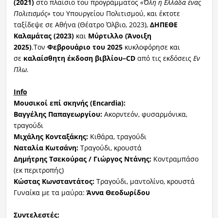
(2021)
στο πλαίσιο του προγράμματος
«Όλη η Ελλάδα ένας
Πολιτισμός»
του Υπουργείου Πολιτισμού, και έκτοτε
ταξίδεψε σε Αθήνα (Θέατρο Όλβιο, 2023),
ΔΗΠΕΘΕ
Καλαμάτας (2023)
και
Μύρτιλλο (Άνοιξη
2025)
.Τον
Φεβρουάριο του 2025
κυκλοφόρησε και
σε
καλαίσθητη έκδοση βιβλίου–CD
από τις εκδόσεις
Εν
Πλω.
Info
Μουσικοί επί σκηνής (Encardia):
Βαγγέλης Παπαγεωργίου:
Ακορντεόν, φυσαρμόνικα,
τραγούδι
Μιχάλης Κονταξάκης:
Κιθάρα, τραγούδι
Ναταλία Κωτσάνη:
Τραγούδι, κρουστά
Δημήτρης Τσεκούρας / Γιώργος Ντάνης:
Κοντραμπάσο
(εκ περιτροπής)
Κώστας Κωνσταντάτος:
Τραγούδι, μαντολίνο, κρουστά
Γυναίκα με τα μαύρα:
Άννα Θεοδωρίδου
Συντελεστές: