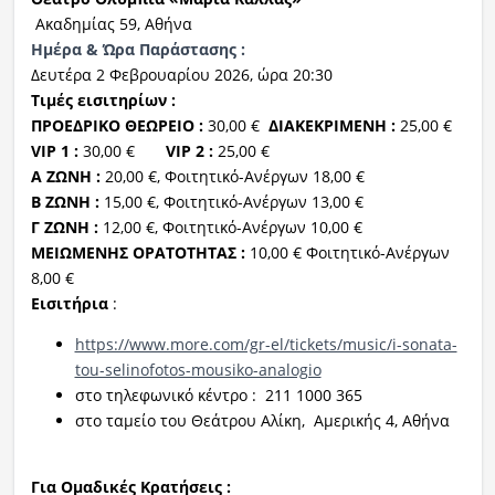
Ακαδημίας 59, Αθήνα
Ημέρ
α
& Ώρ
α Παράστασης
:
Δευτέρα 2 Φεβρουαρίου 2026,
ώρα 20:30
Τιμ
ές
εισιτηρί
ων
:
ΠΡΟΕΔΡΙΚΟ ΘΕΩΡΕΙ
Ο :
30,00 €
ΔΙΑΚΕΚΡΙΜΕΝΗ
:
25,00 €
VIP
1
:
30,00 €
VIP
2
:
25,00 €
Α ΖΩΝΗ
:
20,00 €, Φοιτητικό-Ανέργων 18,00 €
Β ΖΩΝΗ
:
15,00 €, Φοιτητικό-Ανέργων 13,00 €
Γ ΖΩΝΗ
:
12,00 €, Φοιτητικό-Ανέργων 10,00 €
ΜΕΙΩΜΕΝΗΣ ΟΡΑΤΟΤΗΤΑΣ
:
10,00 € Φοιτητικό-Ανέργων
8,00 €
Εισιτήρια
:
https://www.more.com/gr-el/tickets/music/i-sonata-
tou-selinofotos-mousiko-analogio
στο τηλεφωνικό κέντρο
:
211 1000 365
στο
ταμείο του Θεάτρου
Αλίκη, Αμερικής 4, Αθήνα
Για Ομαδικές Κρατήσεις :