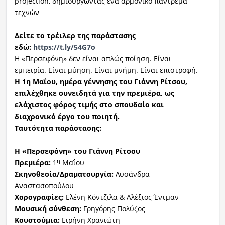
projection, δημιουργώντας ένα αρμονικό πάντρεμα
τεχνών
Δείτε το τρέιλερ της παράστασης
εδώ:
https://t.ly/54G7o
Η «Περσεφόνη» δεν είναι απλώς ποίηση. Είναι
εμπειρία. Είναι μύηση. Είναι μνήμη. Είναι επιστροφή.
Η 1η Μαΐου, ημέρα γέννησης του Γιάννη Ρίτσου,
επιλέχθηκε συνειδητά για την πρεμιέρα, ως
ελάχιστος φόρος τιμής στο σπουδαίο και
διαχρονικό έργο του ποιητή.
Ταυτότητα παράστασης:
Η «Περσεφόνη» του Γιάννη Ρίτσο
υ
η
Πρεμιέρα:
1
Μαΐου
Σκηνοθεσία/Δραματουργία:
Λυσάνδρα
Αναστασοπούλου
Χορογραφίες:
Ελένη Κόντζιλα & Αλέξιος Έντμαν
Μουσική σύνθεση:
Γρηγόρης Πολύζος
Κουστούμια:
Ειρήνη Χρανιώτη