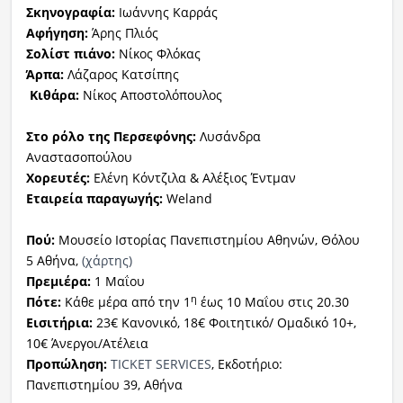
Σκηνογραφία:
Ιωάννης Καρράς
Αφήγηση:
Άρης Πλιός
Σολίστ πιάνο:
Νίκος Φλόκας
Άρπα:
Λάζαρος Κατσίπης
Κιθάρα:
Νίκος Αποστολόπουλος
Στο ρόλο της Περσεφόνης:
Λυσάνδρα
Αναστασοπούλου
Χορευτές:
Ελένη Κόντζιλα & Αλέξιος Έντμαν
Εταιρεία παραγωγής:
Weland
Πού:
Μουσείο Ιστορίας Πανεπιστημίου Αθηνών, Θόλου
5 Αθήνα,
(χάρτης)
Πρεμιέρα:
1 Μαΐου
η
Πότε:
Κάθε μέρα από την 1
έως 10 Μαΐου στις 20.30
Εισιτήρια:
23€ Κανονικό, 18€ Φοιτητικό/ Ομαδικό 10+,
10€ Άνεργοι/Ατέλεια
Προπώληση:
TICKET SERVICES
, Εκδοτήριο:
Πανεπιστημίου 39, Αθήνα