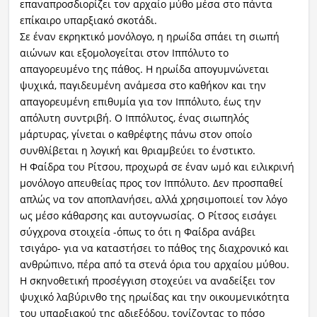
επαναπροσδιορίζει τον αρχαίο μύθο μέσα στο πάντα
επίκαιρο υπαρξιακό σκοτάδι.
Σε έναν εκρηκτικό μονόλογο, η ηρωίδα σπάει τη σιωπή
αιώνων και εξομολογείται στον Ιππόλυτο το
απαγορευμένο της πάθος. Η ηρωίδα απογυμνώνεται
ψυχικά, παγιδευμένη ανάμεσα στο καθήκον και την
απαγορευμένη επιθυμία για τον Ιππόλυτο, έως την
απόλυτη συντριβή. Ο Ιππόλυτος, ένας σιωπηλός
μάρτυρας, γίνεται ο καθρέφτης πάνω στον οποίο
συνθλίβεται η λογική και θριαμβεύει το ένστικτο.
Η Φαίδρα του Ρίτσου, προχωρά σε έναν ωμό και ειλικρινή
μονόλογο απευθείας προς τον Ιππόλυτο. Δεν προσπαθεί
απλώς να τον αποπλανήσει, αλλά χρησιμοποιεί τον λόγο
ως μέσο κάθαρσης και αυτογνωσίας. Ο Ρίτσος εισάγει
σύγχρονα στοιχεία -όπως το ότι η Φαίδρα ανάβει
τσιγάρο- για να καταστήσει το πάθος της διαχρονικό και
ανθρώπινο, πέρα από τα στενά όρια του αρχαίου μύθου.
Η σκηνοθετική προσέγγιση στοχεύει να αναδείξει τον
ψυχικό λαβύρινθο της ηρωίδας και την οικουμενικότητα
του υπαρξιακού της αδιεξόδου, τονίζοντας το πόσο