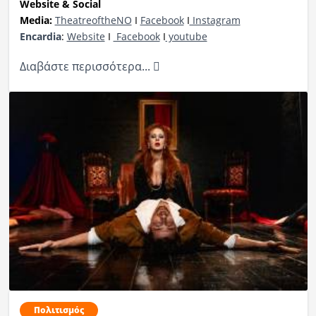
Website & Social
Media:
TheatreoftheNO
I
Facebook
I
Instagram
Encardia
:
Website
I
Facebook
I
youtube
Διαβάστε περισσότερα...
Πολιτισμός