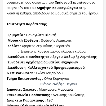
συμμετοχή δύο σολιστών του
Χρήστου
Ζερμπίνου
στο
ακορντεόν και του
Δημήτρη
Κουφογιώργου
στην
κλασική κιθάρα, αποδίδουν τα μουσικά σημεία του έργου.
Ταυτότητα παράστασης
:
Ερμηνεία
: Παναγιώτα Βλαντή
Μουσική Σύνθεση
: Θοδωρής Λεμπέσης
Σολίστ
: Χρήστος Ζερμπίνος ακορντεόν
: Δημήτρης Κουφογιώργος κλασική κιθάρα
Διευθύνει ο συνθέτης του έργου Θοδωρής Λεμπέσης
Συνοδεύει ορχήστρα δωματίου εγχόρδων
Διεύθυνση Καλλιτεχνικού Προγραμματισμού
& Επικοινωνίας
: Ελίνα Λαζαρίδου
Τμήμα
Επικοινωνίας
: Όλγα Κομνηνού
Ιωάννα Ζωζέφα Πέγκου
Δημόσιες Σχέσεις
: Μαργαρίτα Μαρμαρά
Επικοιν
ωνία Παράστασης
: Αντώνης Κοκολάκης
Διάρκεια Παράστασης
:
120’
Θέατρο Ολύμπια «Μαρία Κάλλας»