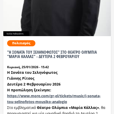
Πολιτισμός
"Η ΣΟΝΑΤΑ ΤΟΥ ΣΕΛΗΝΟΦΩΤΟΣ" ΣΤΟ ΘΕΑΤΡΟ ΟΛΥΜΠΙΑ
"ΜΑΡΙΑ ΚΑΛΛΑΣ" - ΔΕΥΤΕΡΑ 2 ΦΕΒΡΟΥΑΡΙΟΥ
Κυριακή, 25/01/2026 - 15:42
Η Σονάτα του Σ
εληνόφωτος
Γιάννης Ρίτσος
Δευτέρα 2
Φεβρουαρίου
2026
Η προπώληση ξεκίνησε:
https
://
www
.
more
.
com
/
gr
-
el
/
tickets
/
music
/
i
-
sonata
-
tou
-
selinofotos
-
mousiko
-
analogio
Στο εμβληματικό
Θέατρο Ολύμπια
«
Μαρία Κάλλας
»
, θα
παρουσιαστεί για μία μοναδική βραδιά τη Δευτέρα 2