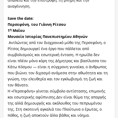
απώλεια και την επιστροφή, τη μνήμη και την
αναγέννηση.
Save the date:
Περσεφόνη, του Γιάννη Ρίτσου
η
1
Μαΐου
Μουσείο Ιστορίας Πανεπιστημίου Αθηνών
Αντλώντας από τον διαχρονικό μύθο της Περσεφόνη, ο
Ρίτσος δημιουργεί ένα έργο που πάλλεται από
συμβολισμούς και εσωτερική ένταση. Η ηρωίδα δεν
είναι πλέον μόνο κόρη της Δήμητρας και βασίλισσα του
Κάτω Κόσμου — είναι η σύγχρονη γυναίκα, ο άνθρωπος
που βιώνει τον διχασμό ανάμεσα στην αθωότητα και τη
γνώση, την ελευθερία και τον εγκλωβισμό, τη ζωή και
τον θάνατο.
Η «Περσεφόνη» γίνεται σύμβολο αντίστασης, επιμονής
και εσωτερικής αφύπνισης.Δεν είναι θύμα της απαργής
της αλλά δημιουργός και ακόλουθος του πεπρωμένου
της. Στη σκοτεινή αγκαλιά του Πλούτωνα ο έρωτας, ο
πόθος, η ζωή αποκτούν άλλο βάθος και νόημα.