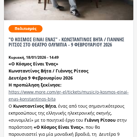
Πολιτισμός
"Ο ΚΟΣΜΟΣ ΕΙΝΑΙ ΕΝΑΣ" - ΚΩΝΣΤΑΝΤΙΝΟΣ ΒΗΤΑ / ΓΙΑΝΝΗΣ
ΡΙΤΣΟΣ ΣΤΟ ΘΕΑΤΡΟ ΟΛΥΜΠΙΑ - 9 ΦΕΒΡΟΥΑΡΙΟΥ 2026
Κυριακή, 18/01/2026 - 14:49
«Ο Κ
όσμος Ε
ίναι
Ένας»
Κωνσταντίνος Βήτα /
Γιάννης Ρίτσος
Δευτέρα 9
Φεβρουαρίου
2026
Η προπώληση ξεκίνησε:
https
://
www
.
more
.
com
/
gr
-
el
/
tickets
/
music
/
o
-
kosmos
-
einai
-
enas
-
konstantinos
-
bita
Ο
Κωνσταντίνος Βήτα
, ένας από τους σημαντικότερους
εκπροσώπους της ελληνικής ηλεκτρονικής σκηνής,
«συνομιλεί» με το ποιητικό έργο του
Γιάννη Ρίτσου
στην
παράσταση
«Ο Κόσμος Είναι Ένας»
, που θα
παρουσιαστεί για μία μοναδική βραδιά, τη Δευτέρα 9