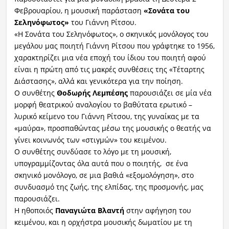
Φεβρουαρίου, η μουσική παράσταση
«Σονάτα του
Σεληνόφωτος»
του Γιάννη Ρίτσου.
«Η Σονάτα του Σεληνόφωτος», ο σκηνικός μονόλογος του
μεγάλου μας ποιητή Γιάννη Ρίτσου που γράφτηκε το 1956,
χαρακτηρίζει μια νέα εποχή του ίδιου του ποιητή αφού
είναι η πρώτη από τις μακρές συνθέσεις της «Τέταρτης
Διάστασης», αλλά και γενικότερα για την ποίηση.
Ο συνθέτης
Θοδωρής Λεμπέσης
παρουσιάζει σε μία νέα
μορφή θεατρικού αναλογίου το βαθύτατα ερωτικό –
λυρικό κείμενο του Γιάννη Ρίτσου, της γυναίκας με τα
«μαύρα», προσπαθώντας μέσω της μουσικής ο θεατής να
γίνει κοινωνός των «στιγμών» του κειμένου.
Ο συνθέτης συνδύασε το λόγο με τη μουσική,
υπογραμμίζοντας όλα αυτά που ο ποιητής, σε ένα
σκηνικό μονόλογο, σε μια βαθιά «εξομολόγηση», στο
συνδυασμό της ζωής, της ελπίδας, της προσμονής, μας
παρουσιάζει.
Η ηθοποιός
Παναγιώτα
Βλαντή
στην αφήγηση του
κειμένου, και η ορχήστρα μουσικής δωματίου με τη