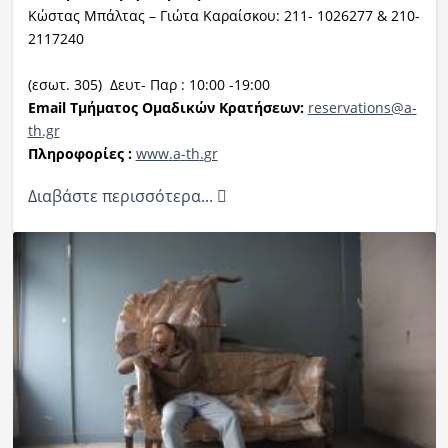
Κώστας Μπάλτας – Γιώτα Καραίσκου: 211- 1026277 & 210-
2117240
(εσωτ. 305) Δευτ- Παρ : 10:00 -19:00
Ε
mail
Τμήματος Ομαδικών Κρατήσεων:
reservations
@
a
-
th
.gr
Πληροφορίες :
www
.
a
-
th
.
gr
Διαβάστε περισσότερα...