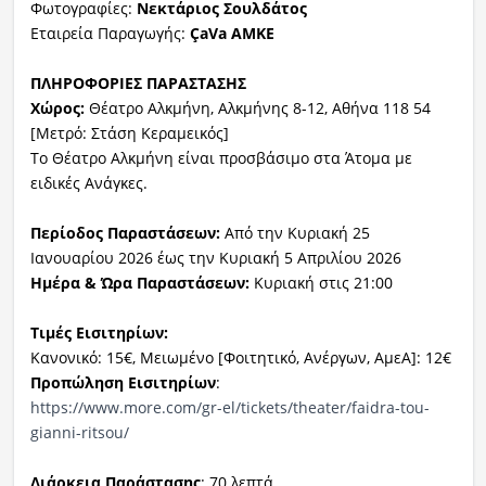
Φωτογραφίες:
Νεκτάριος Σουλδάτος
Εταιρεία Παραγωγής:
ÇaVa ΑΜΚΕ
ΠΛΗΡΟΦΟΡΙΕΣ ΠΑΡΑΣΤΑΣΗΣ
Χώρος:
Θέατρο Αλκμήνη, Αλκμήνης 8-12, Αθήνα 118 54
[Μετρό: Στάση Κεραμεικός]
Το Θέατρο Αλκμήνη είναι προσβάσιμο στα Άτομα με
ειδικές Ανάγκες.
Περίοδος Παραστάσεων:
Από την Κυριακή 25
Ιανουαρίου 2026 έως την Κυριακή 5 Απριλίου 2026
Ημέρα & Ώρα Παραστάσεων:
Κυριακή στις 21:00
Τιμές Εισιτηρίων:
Κανονικό: 15€, Μειωμένο [Φοιτητικό, Ανέργων, ΑμεΑ]: 12€
Προπώληση Εισιτηρίων
:
https://www.more.com/gr-el/
tickets/theater/faidra-tou-
gianni-ritsou/
Διάρκεια Παράστασης
: 70 λεπτά