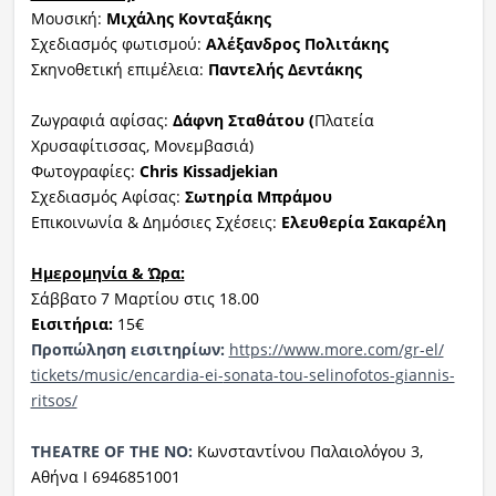
Μουσική:
Μιχάλης Κονταξάκης
Σχεδιασμός φωτισμού:
Αλέξανδρος Πολιτάκης
Σκηνοθετική επιμέλεια:
Παντελής Δεντάκης
Ζωγραφιά αφίσας:
Δάφνη Σταθάτου (
Πλατεία
Χρυσαφίτισσας, Μονεμβασιά)
Φωτογραφίες:
Chris Kissadjekian
Σχεδιασμός Αφίσας:
Σωτηρία Μπράμου
Επικοινωνία & Δημόσιες Σχέσεις:
Ελευθερία Σακαρέλη
Ημερομηνία & Ώρα:
Σάββατο 7 Μαρτίου στις 18.00
Εισιτήρια:
15€
Προπώληση εισιτηρίων:
https://www.more.com/gr-el/
tickets/music/encardia-ei-
sonata-tou-selinofotos-
giannis-
ritsos/
THEATRE OF THE NO:
Κωνσταντίνου Παλαιολόγου 3,
Αθήνα Ι 6946851001