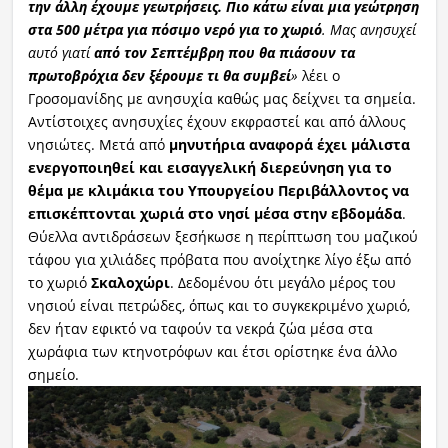
την άλλη έχουμε γεωτρήσεις.
Πιο κάτω είναι μια γεώτρηση
στα 500 μέτρα για πόσιμο νερό για το χωριό
. Μας ανησυχεί
αυτό γιατί
από τον Σεπτέμβρη που θα πιάσουν τα
πρωτοβρόχια δεν ξέρουμε τι θα συμβεί
»
λέει ο
Γροσομανίδης με ανησυχία καθώς μας δείχνει τα σημεία.
Αντίστοιχες ανησυχίες έχουν εκφραστεί και από άλλους
νησιώτες. Μετά από
μηνυτήρια αναφορά έχει μάλιστα
ενεργοποιηθεί και εισαγγελική διερεύνηση για το
θέμα με κλιμάκια του Υπουργείου Περιβάλλοντος να
επισκέπτονται χωριά στο νησί μέσα στην εβδομάδα
.
Θύελλα αντιδράσεων ξεσήκωσε η περίπτωση του μαζικού
τάφου για χιλιάδες πρόβατα που ανοίχτηκε λίγο έξω από
το χωριό
Σκαλοχώρι
. Δεδομένου ότι μεγάλο μέρος του
νησιού είναι πετρώδες, όπως και το συγκεκριμένο χωριό,
δεν ήταν εφικτό να ταφούν τα νεκρά ζώα μέσα στα
χωράφια των κτηνοτρόφων και έτσι ορίστηκε ένα άλλο
σημείο.