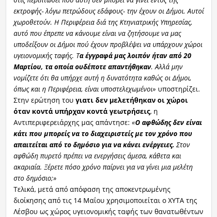
εκτροφής- λόγω πετρώδους εδάφους- την έχουν οι Δήμοι. Αυτοί
χωροθετούν. Η Περιφέρεια διά της Κτηνιατρικής Υπηρεσίας,
αυτό που έπρεπε να κάνουμε είναι να ζητήσουμε να μας
υποδείξουν οι Δήμοι πού έχουν προβλέψει να υπάρχουν χώροι
υγειονομικής ταφής. Τ
α έγγραφά μας λοιπόν ήταν από 20
Μαρτίου, τα οποία ουδέποτε απαντήθηκαν
. Αλλά μην
νομίζετε ότι θα υπήρχε αυτή η δυνατότητα καθώς οι Δήμοι,
όπως και η Περιφέρεια, είναι υποστελεχωμένοι»
υποστηρίζει.
Στην ερώτηση του
γιατι δεν μελετήθηκαν οι χώροι
όταν κοντά υπήρχαν κοντά γεωτρήσεις
, η
Αντιπεριφερειάρχης μας απάντησε:
«
Ο αφθώδης δεν είναι
κάτι που μπορείς να το διαχειριστείς με τον χρόνο που
απαιτείται από το δημόσιο για να κάνει ενέργειες.
Στον
αφθώδη πυρετό πρέπει να ενεργήσεις άμεσα, κάθετα και
ακαριαία. Ξέρετε πόσο χρόνο παίρνει για να γίνει μια μελέτη
στο δημόσιο;»
Τελικά, μετά από απόφαση της αποκεντρωμένης
διοίκησης από τις 14 Μαΐου χρησιμοποιείται ο ΧΥΤΑ της
Λέσβου ως χώρος υγειονομικής ταφής των θανατωθέντων