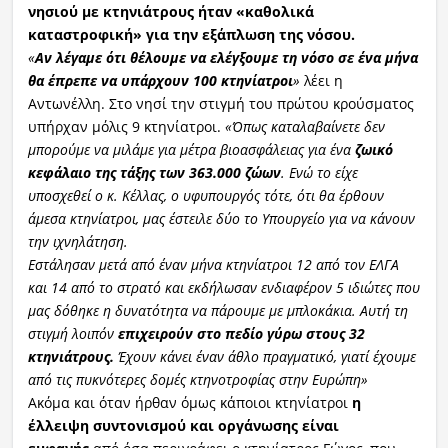
νησιού με κτηνιάτρους ήταν «καθολικά
καταστροφική» για την εξάπλωση της νόσου.
«
Αν λέγαμε ότι θέλουμε να ελέγξουμε τη νόσο σε ένα μήνα
θα έπρεπε να υπάρχουν 100 κτηνίατροι
»
λέει η
Αντωνέλλη. Στο νησί την στιγμή του πρώτου κρούσματος
υπήρχαν μόλις 9 κτηνίατροι.
«Όπως καταλαβαίνετε δεν
μπορούμε να μιλάμε για μέτρα βιοασφάλειας για ένα
ζωικό
κεφάλαιο της τάξης των 363.000 ζώων
. Ενώ το είχε
υποσχεθεί ο κ. Κέλλας, ο υφυπουργός τότε, ότι θα έρθουν
άμεσα κτηνίατροι, μας έστειλε δύο το Υπουργείο για να κάνουν
την ιχνηλάτηση.
Εστάλησαν μετά από έναν μήνα κτηνίατροι 12 από τον ΕΛΓΑ
και 14 από το στρατό και εκδήλωσαν ενδιαφέρον 5 ιδιώτες που
μας δόθηκε η δυνατότητα να πάρουμε με μπλοκάκια. Αυτή τη
στιγμή λοιπόν
επιχειρούν στο πεδίο γύρω στους 32
κτηνιάτρους.
Έχουν κάνει έναν άθλο πραγματικό, γιατί έχουμε
από τις πυκνότερες δομές κτηνοτροφίας στην Ευρώπη»
Ακόμα και όταν ήρθαν όμως κάποιοι κτηνίατροι
η
έλλειψη συντονισμού και οργάνωσης είναι