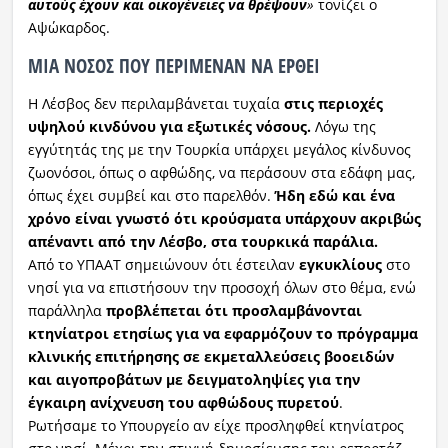
αυτούς έχουν και οικογένειες να θρέψουν
»
τονίζει ο
Αψώκαρδος.
ΜΙΑ ΝΟΣΟΣ ΠΟΥ ΠΕΡΙΜΕΝΑΝ ΝΑ ΕΡΘΕΙ
Η Λέσβος δεν περιλαμβάνεται τυχαία
στις περιοχές
υψηλού κινδύνου για εξωτικές νόσους.
Λόγω της
εγγύτητάς της με την Τουρκία υπάρχει μεγάλος κίνδυνος
ζωονόσοι, όπως ο αφθώδης, να περάσουν στα εδάφη μας,
όπως έχει συμβεί και στο παρελθόν.
Ήδη εδώ και ένα
χρόνο είναι γνωστό ότι κρούσματα υπάρχουν ακριβώς
απέναντι από την Λέσβο, στα τουρκικά παράλια.
Από το ΥΠΑΑΤ σημειώνουν ότι έστειλαν
εγκυκλίους
στο
νησί για να επιστήσουν την προσοχή όλων στο θέμα, ενώ
παράλληλα
προβλέπεται ότι προσλαμβάνονται
κτηνίατροι ετησίως για να εφαρμόζουν το πρόγραμμα
κλινικής επιτήρησης σε εκμεταλλεύσεις βοοειδών
και αιγοπροβάτων με δειγματοληψίες για την
έγκαιρη ανίχνευση του αφθώδους πυρετού
.
Ρωτήσαμε το Υπουργείο αν είχε προσληφθεί κτηνίατρος