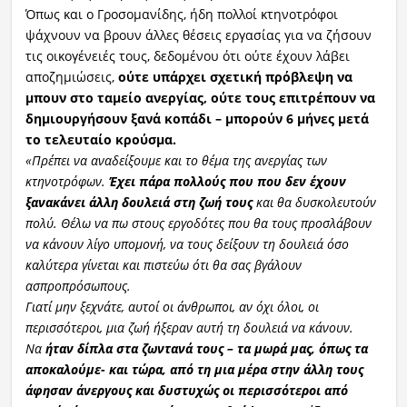
Όπως και ο Γροσομανίδης, ήδη πολλοί κτηνοτρόφοι
ψάχνουν να βρουν άλλες θέσεις εργασίας για να ζήσουν
τις οικογένειές τους, δεδομένου ότι ούτε έχουν λάβει
αποζημιώσεις,
ούτε υπάρχει σχετική πρόβλεψη να
μπουν στο ταμείο ανεργίας, ούτε τους επιτρέπουν να
δημιουργήσουν ξανά κοπάδι – μπορούν 6 μήνες μετά
το τελευταίο κρούσμα.
«Πρέπει να αναδείξουμε και το θέμα της ανεργίας των
κτηνοτρόφων.
Έχει πάρα πολλούς που που δεν έχουν
ξανακάνει άλλη δουλειά στη ζωή τους
και θα δυσκολευτούν
πολύ. Θέλω να πω στους εργοδότες που θα τους προσλάβουν
να κάνουν λίγο υπομονή, να τους δείξουν τη δουλειά όσο
καλύτερα γίνεται και πιστεύω ότι θα σας βγάλουν
ασπροπρόσωπους.
Γιατί μην ξεχνάτε, αυτοί οι άνθρωποι, αν όχι όλοι, οι
περισσότεροι, μια ζωή ήξεραν αυτή τη δουλειά να κάνουν.
Να
ήταν δίπλα στα ζωντανά τους – τα μωρά μας, όπως τα
αποκαλούμε- και τώρα, από τη μια μέρα στην άλλη τους
άφησαν άνεργους και δυστυχώς οι περισσότεροι από