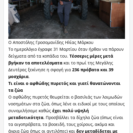
Ο Αποστόλης Γροσομανίδης Ηλίας Μάρκου
Το ημερολόγιο έγραφε 31 Μαρτίου όταν ήρθαν να πάρουν
δείγματα από τα κοπάδια του.
Τέσσερις μέρες μετά
βγήκαν τα αποτελέσματα
και το πρωί της Μεγάλης
Δευτέρας ξεκίνησε η σφαγή για
236 πρόβατα και 39
μοσχάρια
.
Τι είναι ο αφθώδης πυρετός και γιατί θανατώνονται
τα ζώα
Ο αφθώδης πυρετός θεωρείται ο βασιλιάς των λοιμωδών
νοσημάτων στα ζώα, όπως λένε οι ειδικοί με τους οποίους
συνομιλήσαμε καθώς
έχει πολύ υψηλή
μεταδοτικότητα
. Προσβάλλει τα δίχηλα ζώα (όπως είναι
τα αιγοπρόβατα, τα βοοειδή, τους χοίρους, ακόμα και
άγρια ζώα όπως οι αντιλόπες) και
δεν μεταδίδεται με