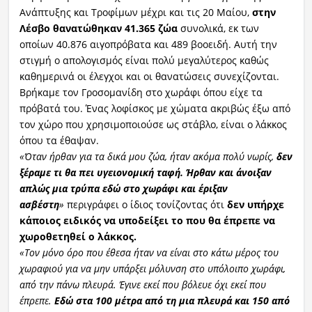
Ανάπτυξης και Τροφίμων μέχρι και τις 20 Μαίου,
στην
Λέσβο θανατώθηκαν 41.365 ζώα
συνολικά, εκ των
οποίων 40.876 αιγοπρόβατα και 489 βοοειδή. Αυτή την
στιγμή ο απολογισμός είναι πολύ μεγαλύτερος καθώς
καθημερινά οι έλεγχοι και οι θανατώσεις συνεχίζονται.
Βρήκαμε τον Γροσομανίδη στο χωράφι όπου είχε τα
πρόβατά του. Ένας λοφίσκος με χώματα ακριβώς έξω από
τον χώρο που χρησιμοποιούσε ως στάβλο, είναι ο λάκκος
όπου τα έθαψαν.
«Όταν ήρθαν για τα δικά μου ζώα, ήταν ακόμα πολύ νωρίς,
δεν
ξέραμε τι θα πει υγειονομική ταφή. Ήρθαν και άνοιξαν
απλώς μια τρύπα εδώ στο χωράφι και έριξαν
ασβέστη
»
περιγράφει ο ίδιος τονίζοντας ότι
δεν υπήρχε
κάποιος ειδικός να υποδείξει το που θα έπρεπε να
χωροθετηθεί ο λάκκος.
«Τον μόνο όρο που έθεσα ήταν να είναι στο κάτω μέρος του
χωραφιού για να μην υπάρξει μόλυνση στο υπόλοιπο χωράφι,
από την πάνω πλευρά. Έγινε εκεί που βόλευε όχι εκεί που
έπρεπε.
Εδώ στα 100 μέτρα από τη μια πλευρά και 150 από