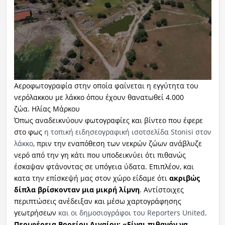
Αεροφωτογραφία στην οποία φαίνεται η εγγύτητα του
νερόλακκου με λάκκο όπου έχουν θανατωθεί 4.000
ζώα. Ηλίας Μάρκου
Όπως αναδεικνύουν φωτογραφίες και βίντεο που έφερε
στο φως
η τοπική ειδησεογραφική ισοτσελίδα Stonisi στον
λάκκο
, πριν την εναπόθεση των νεκρών ζώων ανάβλυζε
νερό από την γη κάτι που υποδεικνύει ότι πιθανώς
έσκαψαν φτάνοντας σε υπόγεια ύδατα. Επιπλέον, και
κατα την επίσκεψή μας στον χώρο είδαμε ότι
ακριβώς
δίπλα βρίσκονταν μια μικρή λίμνη
. Αντίστοιχες
περιπτώσεις ανέδειξαν και μέσω χαρτογράφησης
γεωτρήσεων
και οι δημοσιογράφοι του Reporters United
.
Περιφέρεια Βορείου Αιγαίου: «Είναι πιθανόν να