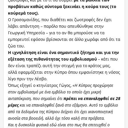
προβάτων καθώς σύντομα ξεκινάει η κούρα τους (το
κούρεμά τους).
Ο Γροσομανίδης, που διαθέτει και ζωοτροφές δεν έχει
λάβει απάντηση – παρόλο που απευθύνθηκε στην
Γεωργική Υπηρεσία – για το αν θα μπορούσε να τα
εμπορευτεί εφόσον βρίσκονται σε άλλο χωράφι από ότι τα
ζώα του.
Η ιχνηλάτηση είναι ένα σημαντικό ζήτημα και για την
εξέταση της πιθανότητας του εμβολιασμού
– κάτι που
δεν είναι τραπέζι αυτή την στιγμή για το κράτος μας,
αλλά εφαρμόζεται στην Κύπρο όπου εμφανίστηκε η νόσος
λίγο πριν την Λέσβο.
Όπως εξηγεί ο κτηνίατρος Γώγος,
«Η Κύπρος προχώρησε
στον εμβολιασμό με ένα εμβόλιο το οποίο έχει μικρή
ανταπόκριση, που σημαίνει ότι
πρέπει να επαναληφθεί σε 28
μέρες
και να επαναληφθεί ξανά στο εξάμηνο. Αυτό το εμβόλιο
από τα δεδομένα της Κύπρου δείχνει ότι έχει ικανοποιητική
ανοσία στα βοοειδή, αλλά όχι τόσο καλή στα πρόβατα.
Και η δυσκολία φυσικά εδώ είναι στο πως θα επιτευχθεί ο