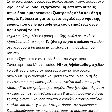
Στην ίδια μοίρα βρίκονται πολλοί ακόμα κτηνοτρόφοι στο
νησί, αλλά και
όσοι εξαρτώνται άμεσα από αυτούς,
όπως όσοι εμπορεύονται ζωοτροφές αλλά και όλη η
αγορά.
Πρόκειται για το τρίτο μεγαλύτερο νησί της
χώρας, που στην πλειοψηφία του στηρίζεται στον
πρωτογενή τομέα.
«Έχω και ελιές»
λέει ο Γροσομανίδης,
«αλλά με τις ελιές
εξαρτάσαι από το καιρό.
Τα ζώα είχαν μια σταθερότητα,
είναι
στο χέρι σου τι θα παράξεις ανάλογα με την δουλειά που
ρίχνεις»
Όπως εξηγεί και ο αντιπρόεδρος του Αγροτικού
Συνεταιρισμού Μανταμάδου,
Νίκος Αψώκαρδος
, σχεδόν
το 80% του νησιού στηρίζεται στην κτηνοτροφία,
ακολουθεί η ελαιοκομία και μετά έρχεται ο τουρισμός.
«Ο Συνεταιρισμός Μανταμάδου αποτελείται από τυροκομείο,
ελαιοτριβείο και εμπόριο ζωοτροφών. Πριν ξεκινήσει όλη αυτή
η κατάσταση με τον αφθώδη είχαμε 8 άτομα προσωπικό. Αυτή
τη στιγμή είναι 4 και όσο περνάει ο καιρός θα τους ελαττώσω
κι άλλο. Και αυτό έγινε γιατί σταματήσαμε την τυροκομική.
Παραλαμβάνουμε γάλα και συνεχίζουμε να πουλάμε και τα