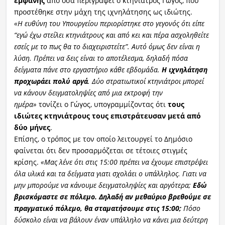
εμφανής
από όσα περιγράφει ο κτηνίατρος Γώγος, που
προστέθηκε στην μάχη της ιχνηλάτησης ως ιδιώτης.
«Η ευθύνη του Υπουργείου περιορίστηκε στο γεγονός ότι είπε
“εγώ έχω στείλει κτηνιάτρους και από κει και πέρα ασχοληθείτε
εσείς με το πως θα το διαχειριστείτε”. Αυτό όμως δεν είναι η
λύση. Πρέπει να δεις είναι το αποτέλεσμα, δηλαδή πόσα
δείγματα πάνε στο εργαστήριο κάθε εβδομάδα.
Η ιχνηλάτηση
προχωράει πολύ αργά
. Δύο στρατιωτικοί κτηνιάτροι μπορεί
να κάνουν δειγματοληψίες από μια εκτροφή την
ημέρα»
τονίζει ο Γώγος, υπογραμμίζοντας ότι
τους
ιδιώτες κτηνιάτρους τους επιστράτευσαν μετά από
δύο μήνες
.
Επίσης, ο τρόπος με τον οποίο λειτουργεί το Δημόσιο
φαίνεται ότι δεν προσαρμόζεται σε τέτοιες στιγμές
κρίσης.
«Μας λένε ότι στις 15:00 πρέπει να έχουμε επιστρέψει
όλα υλικά και τα δείγματα γιατι σχολάει ο υπάλληλος. Γιατι να
μην μπορούμε να κάνουμε δειγματοληψίες και αργότερα;
Εδώ
βρισκόμαστε σε πόλεμο.
Δηλαδή αν μεθαύριο βρεθούμε σε
πραγματικό πόλεμο, θα σταματήσουμε στις 15:00;
Πόσο
δύσκολο είναι να βάλουν έναν υπάλληλο να κάνει μια δεύτερη