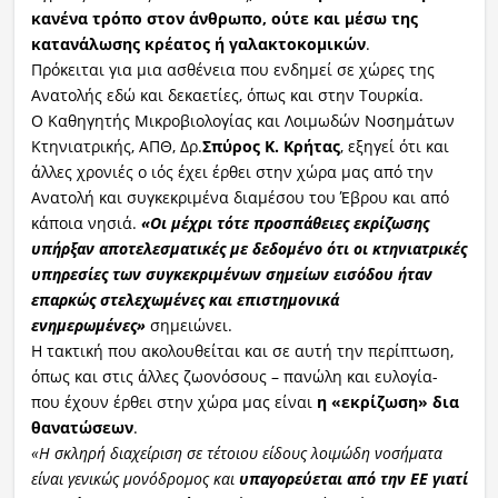
κανένα τρόπο στον άνθρωπο, ούτε και μέσω της
κατανάλωσης κρέατος ή γαλακτοκομικών
.
Πρόκειται για μια ασθένεια που ενδημεί σε χώρες της
Ανατολής εδώ και δεκαετίες, όπως και στην Τουρκία.
Ο Καθηγητής Μικροβιολογίας και Λοιμωδών Νοσημάτων
Κτηνιατρικής, ΑΠΘ, Δρ.
Σπύρος Κ. Κρήτας
, εξηγεί ότι και
άλλες χρονιές ο ιός έχει έρθει στην χώρα μας από την
Ανατολή και συγκεκριμένα διαμέσου του Έβρου και από
κάποια νησιά.
«Οι μέχρι τότε προσπάθειες εκρίζωσης
υπήρξαν αποτελεσματικές με δεδομένο ότι οι κτηνιατρικές
υπηρεσίες των συγκεκριμένων σημείων εισόδου ήταν
επαρκώς στελεχωμένες και επιστημονικά
ενημερωμένες»
σημειώνει.
Η τακτική που ακολουθείται και σε αυτή την περίπτωση,
όπως και στις άλλες ζωονόσους – πανώλη και ευλογία-
που έχουν έρθει στην χώρα μας είναι
η «εκρίζωση» δια
θανατώσεων
.
«Η σκληρή διαχείριση σε τέτοιου είδους λοιμώδη νοσήματα
είναι γενικώς μονόδρομος και
υπαγορεύεται από την ΕΕ γιατί