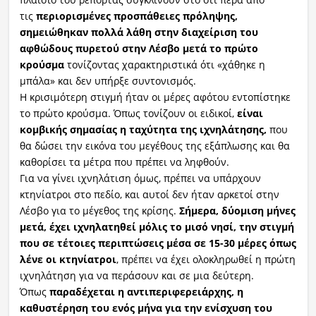
τις
περιορισμένες προσπάθειες πρόληψης,
σημειώθηκαν πολλά λάθη στην διαχείριση του
αφθώδους πυρετού στην Λέσβο μετά το πρώτο
κρούσμα
τονίζοντας χαρακτηριστικά ότι «χάθηκε η
μπάλα» και δεν υπήρξε συντονισμός.
Η κρισιμότερη στιγμή ήταν οι μέρες αφότου εντοπίστηκε
το πρώτο κρούσμα. Όπως τονίζουν οι ειδικοί,
είναι
κομβικής σημασίας η ταχύτητα της ιχνηλάτησης,
που
θα δώσει την εικόνα του μεγέθους της εξάπλωσης και θα
καθορίσει τα μέτρα που πρέπει να ληφθούν.
Για να γίνει ιχνηλάτιση όμως, πρέπει να υπάρχουν
κτηνίατροι στο πεδίο, και αυτοί δεν ήταν αρκετοί στην
Λέσβο για το μέγεθος της κρίσης.
Σήμερα, δύομιση μήνες
μετά, έχει ιχνηλατηθεί μόλις το μισό νησί, την στιγμή
που σε τέτοιες περιπτώσεις μέσα σε 15-30 μέρες όπως
λένε οι κτηνίατροι
, πρέπει να έχει ολοκληρωθεί η πρώτη
ιχνηλάτηση για να περάσουν και σε μια δεύτερη.
Όπως
παραδέχεται η αντιπεριφερειάρχης, η
καθυστέρηση του ενός μήνα για την ενίσχυση του