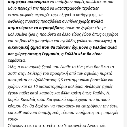
συμφέρει οικονομικά
να υπάρξουν μικρές απώλειες σε μια
μόνο περιοχή της παρά να καταστραφούν τεράστιες
κτηνοτροφικές περιοχές της»
εξηγεί ο καθηγητής,
«ο
αφθώδης πυρετός προσβάλλει συνήθως
χωρίς πολλά
συμπτώματα τα αιγοπρόβατα
, όμως αν ξεφύγει είτε με
μολυσμένα ζώα ή προϊόντα σε άλλο είδος ζώου όπως οι χοίροι
και τα βοοειδή (μοσχάρια και αγελάδες γαλακτοπαραγωγής),
η
οικονομική ζημιά που θα πάθουν όχι μόνο η Ελλάδα αλλά
και χώρες όπως η Γερμανία, η Γαλλία κλπ θα είναι
τεράστια.
Ήδη, η οικονομική ζημιά που έπαθε το Ηνωμένο Βασίλειο το
2001 στην δεύτερή του προσβολή από τον αφθώδη πυρετό
αποτιμάται σε εξολόθρευση 6,5 εκατομμυρίων βοοειδών και
χοίρων και σε 10 δισεκατομμύρια δολάρια. Ανάλογες ζημιές
έχουν πάθει κατά καιρούς και άλλα κράτη όπως Ταιβάν, Ν.
Κορέα, Καναδάς κ.λπ. Και φυσικά καμιά χώρα του δυτικού
κόσμου δεν θα δεχόταν να «ρισκάρει» να επιτρέψουν την έστω
και καθ’ υπόνοια ύπαρξη ενός τέτοιου νοσήματος στις παρυφές
τους»
Σύμφωνα με τα στοιχεία του Υπουργείου Αγροτικής