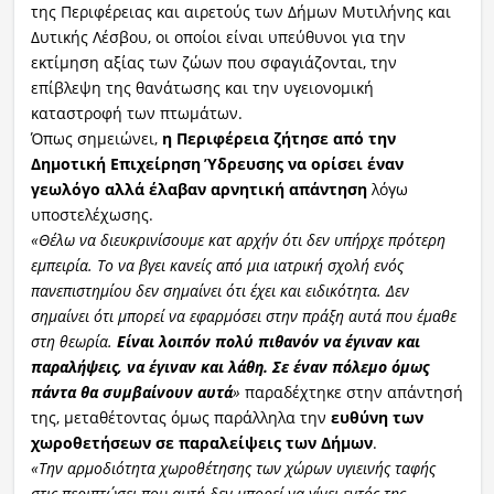
της Περιφέρειας και αιρετούς των Δήμων Μυτιλήνης και
Δυτικής Λέσβου, οι οποίοι είναι υπεύθυνοι για την
εκτίμηση αξίας των ζώων που σφαγιάζονται, την
επίβλεψη της θανάτωσης και την υγειονομική
καταστροφή των πτωμάτων.
Όπως σημειώνει,
η Περιφέρεια ζήτησε από την
Δημοτική Επιχείρηση Ύδρευσης να ορίσει έναν
γεωλόγο αλλά έλαβαν αρνητική απάντηση
λόγω
υποστελέχωσης.
«Θέλω να διευκρινίσουμε κατ αρχήν ότι δεν υπήρχε πρότερη
εμπειρία. Το να βγει κανείς από μια ιατρική σχολή ενός
πανεπιστημίου δεν σημαίνει ότι έχει και ειδικότητα. Δεν
σημαίνει ότι μπορεί να εφαρμόσει στην πράξη αυτά που έμαθε
στη θεωρία.
Είναι λοιπόν πολύ πιθανόν να έγιναν και
παραλήψεις, να έγιναν και λάθη.
Σε έναν πόλεμο όμως
πάντα θα συμβαίνουν αυτά
»
παραδέχτηκε στην απάντησή
της, μεταθέτοντας όμως παράλληλα την
ευθύνη των
χωροθετήσεων σε παραλείψεις των Δήμων
.
«Την αρμοδιότητα χωροθέτησης των χώρων υγιεινής ταφής
στις περιπτώσει που αυτή δεν μπορεί να γίνει εντός της