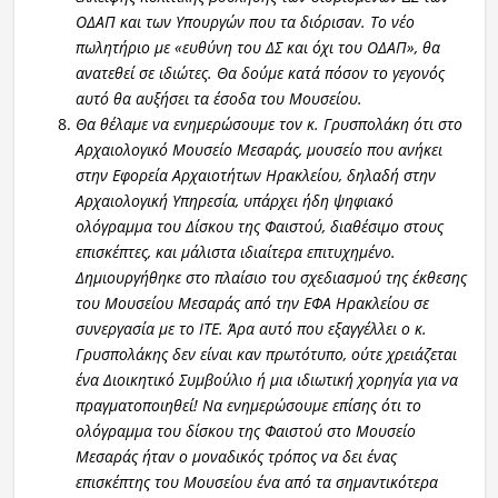
ΟΔΑΠ και των Υπουργών που τα διόρισαν. Το νέο
πωλητήριο με «ευθύνη του ΔΣ και όχι του ΟΔΑΠ», θα
ανατεθεί σε ιδιώτες. Θα δούμε κατά πόσον το γεγονός
αυτό θα αυξήσει τα έσοδα του Μουσείου.
Θα θέλαμε να ενημερώσουμε τον κ. Γρυσπολάκη ότι στο
Αρχαιολογικό Μουσείο Μεσαράς, μουσείο που ανήκει
στην Εφορεία Αρχαιοτήτων Ηρακλείου, δηλαδή στην
Αρχαιολογική Υπηρεσία, υπάρχει ήδη ψηφιακό
ολόγραμμα του Δίσκου της Φαιστού, διαθέσιμο στους
επισκέπτες, και μάλιστα ιδιαίτερα επιτυχημένο.
Δημιουργήθηκε στο πλαίσιο του σχεδιασμού της έκθεσης
του Μουσείου Μεσαράς από την ΕΦΑ Ηρακλείου σε
συνεργασία με το ΙΤΕ. Άρα αυτό που εξαγγέλλει ο κ.
Γρυσπολάκης δεν είναι καν πρωτότυπο, ούτε χρειάζεται
ένα Διοικητικό Συμβούλιο ή μια ιδιωτική χορηγία για να
πραγματοποιηθεί! Να ενημερώσουμε επίσης ότι το
ολόγραμμα του δίσκου της Φαιστού στο Μουσείο
Μεσαράς ήταν ο μοναδικός τρόπος να δει ένας
επισκέπτης του Μουσείου ένα από τα σημαντικότερα