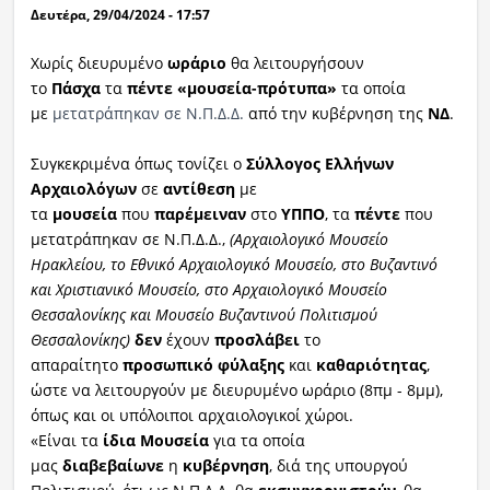
Δευτέρα, 29/04/2024 - 17:57
Ραδιόφωνο
LIVE
Χωρίς διευρυμένο
ωράριο
θα λειτουργήσουν
το
Πάσχα
τα
πέντε «μουσεία-πρότυπα»
τα οποία
με
μετατράπηκαν σε Ν.Π.Δ.Δ.
από την κυβέρνηση της
ΝΔ
.
Εκπομπές
Συγκεκριμένα όπως τονίζει ο
Σύλλογος Ελλήνων
Αρχαιολόγων
σε
αντίθεση
με
Πολιτισμός
τα
μουσεία
που
παρέμειναν
στο
ΥΠΠΟ
, τα
πέντε
που
μετατράπηκαν σε Ν.Π.Δ.Δ.,
(Αρχαιολογικό Μουσείο
Ηρακλείου, το Εθνικό Αρχαιολογικό Μουσείο, στο Βυζαντινό
και Χριστιανικό Μουσείο, στο Αρχαιολογικό Μουσείο
Θεσσαλονίκης και Μουσείο Βυζαντινού Πολιτισμού
Θεσσαλονίκης)
δεν
έχουν
προσλάβει
το
απαραίτητο
προσωπικό φύλαξης
και
καθαριότητας
,
ώστε να λειτουργούν με διευρυμένο ωράριο (8πμ - 8μμ),
όπως και οι υπόλοιποι αρχαιολογικοί χώροι.
«Είναι τα
ίδια Μουσεία
για τα οποία
μας
διαβεβαίωνε
η
κυβέρνηση
, διά της υπουργού