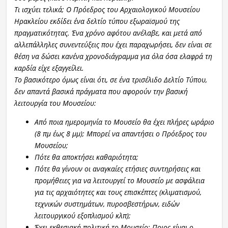
Τι ισχύει τελικά; Ο Πρόεδρος του Αρχαιολογικού Μουσείου
Ηρακλείου εκδίδει ένα δελτίο τύπου εξωραϊσμού της
πραγματικότητας. Ένα χρόνο αφότου ανέλαβε, και μετά από
αλλεπάλληλες συνεντεύξεις που έχει παραχωρήσει, δεν είναι σε
θέση να δώσει κανένα χρονοδιάγραμμα για όλα όσα ελαφρά τη
καρδία είχε εξαγγείλει.
Το βασικότερο όμως είναι ότι, σε ένα τρισέλιδο Δελτίο Τύπου,
δεν απαντά βασικά πράγματα που αφορούν την βασική
λειτουργία του Μουσείου:
Από ποια ημερομηνία το Μουσείο θα έχει πλήρες ωράριο
(8 πμ έως 8 μμ); Μπορεί να απαντήσει ο Πρόεδρος του
Μουσείου;
Πότε θα αποκτήσει καθαριότητα;
Πότε θα γίνουν οι αναγκαίες ετήσιες συντηρήσεις και
προμήθειες για να λειτουργεί το Μουσείο με ασφάλεια
για τις αρχαιότητες και τους επισκέπτες (κλιματισμού,
τεχνικών συστημάτων, πυροσβεστήρων, ειδών
λειτουργικού εξοπλισμού κλπ);
Έχει εκθεσιακή πολιτική το Μουσείο; Ποιος είναι ο