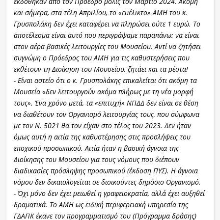
εκδόθηκαν από τον Πρόεδρο μόλις τον Μάρτιο 2024. Ακόμη
και σήμερα, στα τέλη Απριλίου, το «ευέλικτο» ΑΜΗ του κ.
Γρυσπολάκη δεν έχει καταφέρει να πληρώσει ούτε 1 ευρώ. Το
αποτέλεσμα είναι αυτό που περιγράψαμε παραπάνω: να είναι
στον αέρα βασικές λειτουργίες του Μουσείου. Αντί να ζητήσει
συγνώμη ο Πρόεδρος του ΑΜΗ για τις καθυστερήσεις που
εκθέτουν τη Διοίκηση του Μουσείου, ζητάει και τα ρέστα!
- Είναι αστείο ότι ο κ. Γρυσπολάκης επικαλείται ότι ακόμη τα
Μουσεία «δεν λειτουργούν ακόμα πλήρως με τη νέα μορφή
τους». Ένα χρόνο μετά, τα «επιτυχή» ΝΠΔΔ δεν είναι σε θέση
να διαθέτουν τον Οργανισμό λειτουργίας τους, που σύμφωνα
με τον Ν. 5021 θα τον είχαν στο τέλος του 2023. Δεν ήταν
όμως αυτή η αιτία της καθυστέρησης στις προσλήψεις του
εποχικού προσωπικού. Αιτία ήταν η βασική άγνοια της
Διοίκησης του Μουσείου για τους νόμους που διέπουν
διαδικασίες πρόσληψης προσωπικού (έκδοση ΠΥΣ). Η άγνοια
νόμου δεν δικαιολογείται σε διοικούντες δημόσιο Οργανισμό.
- Όχι μόνο δεν έχει μειωθεί η γραφειοκρατία, αλλά έχει αυξηθεί
δραματικά. Το ΑΜΗ ως ειδική περιφερειακή υπηρεσία της
ΓΔΑΠΚ έκανε τον προγραμματισμό του (Πρόγραμμα δράσης)