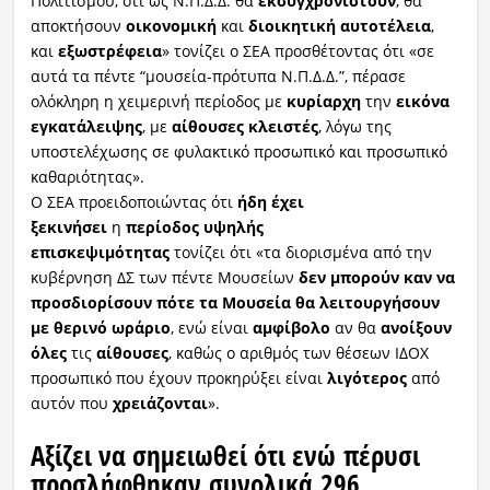
Πολιτισμού, ότι ως Ν.Π.Δ.Δ. θα
εκσυγχρονιστούν
, θα
αποκτήσουν
οικονομική
και
διοικητική αυτοτέλεια
,
και
εξωστρέφεια
» τονίζει ο ΣΕΑ προσθέτοντας ότι «σε
αυτά τα πέντε “μουσεία-πρότυπα Ν.Π.Δ.Δ.”, πέρασε
ολόκληρη η χειμερινή περίοδος με
κυρίαρχη
την
εικόνα
εγκατάλειψης
, με
αίθουσες κλειστές
, λόγω της
υποστελέχωσης σε φυλακτικό προσωπικό και προσωπικό
καθαριότητας».
Ο ΣΕΑ προειδοποιώντας ότι
ήδη έχει
ξεκινήσει
η
περίοδος υψηλής
επισκεψιμότητας
τονίζει ότι «τα διορισμένα από την
κυβέρνηση ΔΣ των πέντε Μουσείων
δεν μπορούν καν να
προσδιορίσουν πότε τα Μουσεία θα λειτουργήσουν
με θερινό ωράριο
, ενώ είναι
αμφίβολο
αν θα
ανοίξουν
όλες
τις
αίθουσες
, καθώς ο αριθμός των θέσεων ΙΔΟΧ
προσωπικό που έχουν προκηρύξει είναι
λιγότερος
από
αυτόν που
χρειάζονται
».
Αξίζει να σημειωθεί ότι ενώ
πέρυσι
προσλήφθηκαν
συνολικά
296