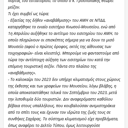
πόρτας του εστιατορίου, το οποίο ο κ. Γρυσπολάκης θεωρεί
μείζον.
Τι έχει συμβεί ως τώρα;
- Εξαιτίας της δήθεν «αναβάθμισης» του ΑΜΗ σε ΝΠΔΔ,
καταργήθηκε το ενιαίο εισιτήριο Κνωσού-Μουσείου, ενώ από
1η Απριλίου αυξήθηκε το αντίτιμο του εισιτηρίου του ΑΜΗ, το
οποίο πληρώνουν οι επισκέπτες σήμερα για να δουν το μισό
Μουσείο (αφού ο πρώτος όροφος, εκτός της αίθουσας των
τοιχογραφιών- είναι κλειστός). Μπορούμε να φανταστούμε από
τώρα την αντίστοιχη αύξηση των εισιτηρίων του κατά την
επόμενη τουριστική σεζόν. Πάντα στο πλαίσιο της
«αναβάθμισης».
- Το καλοκαίρι του 2023 δεν υπήρχε κλιματισμός στους χώρους
της έκθεσης και των γραφείων του Μουσείου, λόγω βλάβης, η
οποία αποκαταστάθηκε τελικά τον Σεπτέμβριο του 2023, μετά
την λιποθυμία δύο τουριστών. Δεν αναφερόμαστε καθόλου
βέβαια στους υπαλλήλους, που κουβαλούσαν ανεμιστηράκια
από το σπίτι τους και έχυναν τον ιδρώτα της ζωής τους σε
συνθήκες Σαχάρας. Το σύστημα κλιματισμού είχε προβλήματα,
όπως αναφέρει το Δελτίο Τύπου, όμως λειτουργούσε