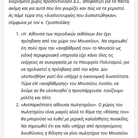
διορισμένο χωρίς προσοντολόγιο Δ.Σ., αποφασίζει για τα πάντα,
ακόμη και για αυτά που δεν γνωρίζει καν πώς να τα χειριστεί.
Ας πάμε τώρα στις «δυσλειτουργίες που διαπιστώθηκαν»,
σύμφωνα με τον κ. Γρυσπολάκη:
«Η Αίθουσα των περιοδικών εκθέσεων δεν έχει
πρόσβαση από τον χώρο του Μουσείου». Να σημειωθεί
ότι πολύ πριν την «αναβάθμισή του» το Μουσείο ως
ειδική περιφερειακή υπηρεσία είχε κάνει όλες τις
ενέργειες σε συνεργασία με το Υπουργείο Πολιτισμού, για
να σχεδιαστεί η πρόσβαση από τον κήπο. Δεν
υλοποιήθηκε γιατί δεν υπήρχε η οικονομική δυνατότητα.
Τώρα επί «αναβάθμισης» του Μουσείου, λοιπόν, να
δούμε αν θα υλοποιηθεί η προϋπάρχουσα -τονίζουμε-
μελέτη και πότε.
«Ανεπαρκέστατη αίθουσα πωλητηρίου». Ο χώρος του
πωλητηρίου είναι μικρός αλλά το θέμα της «θέασης του»
θα μπορούσε να λυθεί με μερικές καλαίσθητες πινακίδες.
Να σημειωθεί ότι και πάλι υπήρχε από προηγούμενες
διευθύνσεις η θέληση να γίνει πωλητήριο του Μουσείου