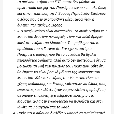
το απέναντι κτήριο του ΕΟΤ, όποτε δεν μιλάμε για
πρωτοτυπία σκέψης του Προέδρου, αφού και πάλι, όπως
και στην περίπτωση της Αίθουσας Περιοδικών Εκθέσεων,
ο λόγος που δεν υλοποιήθηκε μέχρι τώρα ήταν η
έλλειψη πολιτικής βούλησης.
«Το αναψυκτήριο είναι ανεπαρκές». Το αναψυκτήριο του
Μουσείου δεν είναι ανεπαρκές. Είναι ένα πολύ όμορφο
καφέ στον κήπο του Μουσείου. Το πρόβλημα του κ.
προέδρου του Δ.Σ. είναι ότι δεν έχει εστιατόριο.
Πράγματι ο ιδιώτης που θα το νοικιάσει θα βγάλει
περισσότερα χρήματα, αλλά αυτό δεν πιστεύουμε ότι θα
βελτιώσει τη ζωή των πολιτών του Ηρακλείου, ούτε ότι
θα έπρεπε να είναι βασικό μέλημα της Διοίκησης του
Μουσείου. Άλλωστε ο κήπος του Μουσείου είναι και
χώρος ανάπαυσης και θέασης εκθεμάτων για όλους τους
επισκέπτες και καλό θα ήταν να μην κλείσει η πρόσβαση
σε όποιον επισκέπτη έχει πληρώσει εισιτήριο στο
Μουσείο, αλλά δεν ενδιαφέρεται να πληρώσει και στον
ιδιώτη που διαχειρίζεται το καφέ.
Πράγματι η αίθουσα διαλέξεων μπορεί να αναβαθμιστεί.