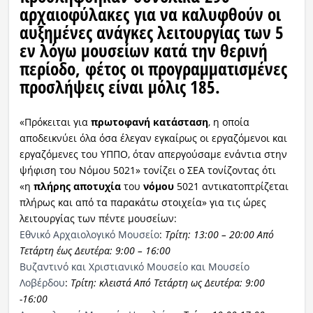
αρχαιοφύλακες
για να καλυφθούν οι
αυξημένες ανάγκες λειτουργίας των 5
εν λόγω μουσείων κατά την θερινή
περίοδο,
φέτος
οι προγραμματισμένες
προσλήψεις είναι
μόλις 185
.
«Πρόκειται για
πρωτοφανή κατάσταση
, η οποία
αποδεικνύει όλα όσα έλεγαν εγκαίρως οι εργαζόμενοι και
εργαζόμενες του ΥΠΠΟ, όταν απεργούσαμε ενάντια στην
ψήφιση του Νόμου 5021» τονίζει ο ΣΕΑ τονίζοντας ότι
«η
πλήρης αποτυχία
του
νόμου
5021 αντικατοπτρίζεται
πλήρως και από τα παρακάτω στοιχεία» για τις ώρες
λειτουργίας των πέντε μουσείων:
Εθνικό Αρχαιολογικό Μουσείο
:
Τρίτη: 13:00 – 20:00 Από
Τετάρτη έως Δευτέρα: 9:00 – 16:00
Βυζαντινό και Χριστιανικό Μουσείο και Μουσείο
Λοβέρδου
:
Τρίτη: κλειστά Από Τετάρτη ως Δευτέρα: 9:00
-16:00