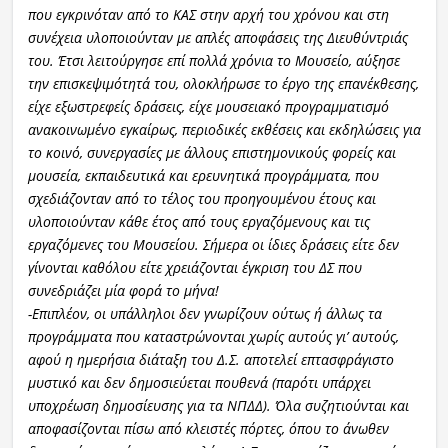
που εγκρινόταν από το ΚΑΣ στην αρχή του χρόνου και στη
συνέχεια υλοποιούνταν με απλές αποφάσεις της Διευθύντριάς
του. Έτσι λειτούργησε επί πολλά χρόνια το Μουσείο, αύξησε
την επισκεψιμότητά του, ολοκλήρωσε το έργο της επανέκθεσης,
είχε εξωστρεφείς δράσεις, είχε μουσειακό προγραμματισμό
ανακοινωμένο εγκαίρως, περιοδικές εκθέσεις και εκδηλώσεις για
το κοινό, συνεργασίες με άλλους επιστημονικούς φορείς και
μουσεία, εκπαιδευτικά και ερευνητικά προγράμματα, που
σχεδιάζονταν από το τέλος του προηγουμένου έτους και
υλοποιούνταν κάθε έτος από τους εργαζόμενους και τις
εργαζόμενες του Μουσείου. Σήμερα οι ίδιες δράσεις είτε δεν
γίνονται καθόλου είτε χρειάζονται έγκριση του ΔΣ που
συνεδριάζει μία φορά το μήνα!
-Επιπλέον, οι υπάλληλοι δεν γνωρίζουν ούτως ή άλλως τα
προγράμματα που καταστρώνονται χωρίς αυτούς γι’ αυτούς,
αφού η ημερήσια διάταξη του Δ.Σ. αποτελεί επτασφράγιστο
μυστικό και δεν δημοσιεύεται πουθενά (παρότι υπάρχει
υποχρέωση δημοσίευσης για τα ΝΠΔΔ). Όλα συζητιούνται και
αποφασίζονται πίσω από κλειστές πόρτες, όπου το άνωθεν