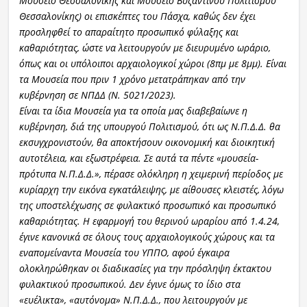
Μουσείο Θεσσαλονίκης και Μουσείο Βυζαντινού Πολιτισμού
Θεσσαλονίκης) οι επισκέπτες του Πάσχα, καθώς δεν έχει
προσληφθεί το απαραίτητο προσωπικό φύλαξης και
καθαριότητας, ώστε να λειτουργούν με διευρυμένο ωράριο,
όπως και οι υπόλοιποι αρχαιολογικοί χώροι (8πμ με 8μμ). Είναι
τα Μουσεία που πριν 1 χρόνο μετατράπηκαν από την
κυβέρνηση σε ΝΠΔΔ (Ν. 5021/2023).
Είναι τα ίδια Μουσεία για τα οποία μας διαβεβαίωνε η
κυβέρνηση, διά της υπουργού Πολιτισμού, ότι ως Ν.Π.Δ.Δ. θα
εκσυγχρονιστούν, θα αποκτήσουν οικονομική και διοικητική
αυτοτέλεια, και εξωστρέφεια. Σε αυτά τα πέντε «μουσεία-
πρότυπα Ν.Π.Δ.Δ.», πέρασε ολόκληρη η χειμερινή περίοδος με
κυρίαρχη την εικόνα εγκατάλειψης, με αίθουσες κλειστές, λόγω
της υποστελέχωσης σε φυλακτικό προσωπικό και προσωπικό
καθαριότητας. Η εφαρμογή του θερινού ωραρίου από 1.4.24,
έγινε κανονικά σε όλους τους αρχαιολογικούς χώρους και τα
εναπομείναντα Μουσεία του ΥΠΠΟ, αφού έγκαιρα
ολοκληρώθηκαν οι διαδικασίες για την πρόσληψη έκτακτου
φυλακτικού προσωπικού. Δεν έγινε όμως το ίδιο στα
«ευέλικτα», «αυτόνομα» Ν.Π.Δ.Δ., που λειτουργούν με