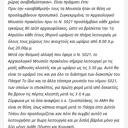
χώρας αναβαθμίστηκαν». Είναι πράγματι έτσι;
Πριν την «αναβάθμισή» τους τα Μουσεία ήταν σε θέση να
προσλαμβάνουν προσωπικό. Συγκεκριμένα, το Αρχαιολογικό
Μουσείο Ηρακλείου πριν το Ν. 5021 προσλάμβανε κάθε χρόνο
εγκαίρως 80 ΙΔΟΧ αρχαιοφύλακες, ώστε να βρίσκεται την 1η
Απριλίου κάθε έτους (θερινό ωράριο) σε πλήρη λειτουργία, με
όλους τους χώρους του ανοιχτούς και ωράριο από 8.00 π.μ.
έως 20.00μ.μ.
Μετά την θεσμική αλλαγή που έφερε ο Ν. 5021, το
Αρχαιολογικό Μουσείο Ηρακλείου σήμερα λειτουργεί με τις
μισές αίθουσες κλειστές και με ωράριο ως τις 3.30 μμ. Αυτό θα
είναι το ωράριό του και για όλο το διάστημα των διακοπών του
Πάσχα! Το ίδιο και τα άλλα τέσσερα μουσεία του νόμου 5021,
των οποίων οι επισκέπτες, για πρώτη φορά μετά από δεκαετίες,
θα βρουν τις πόρτες κλειστές μετά τις 3 ή 4 μμ.
Σύμφωνα με τα όσα αναφέρει ο κ. Γρυσπολάκης, το ΑΜΗ θα
είναι σε θέση, ίσως κάποια στιγμή μετά το Πάσχα (στο Δελτίο
Τύπου δεν προσδιορίζεται καν πότε θα συμβεί αυτό!) να
λειτουργήσει με 8ωρη λειτουργία και με διπλή βάρδια μόνο για
δύο μέρες (κάθε Πέμπτη και Κυριακή).