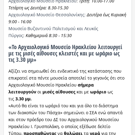
Αρχαιολογικό Μουσείο Ηρακλείου
:
Τρίτη: 10.00-17.00
Τετάρτη ως Δευτέρα: 8.30-15.30
Αρχαιολογικό Μουσείο Θεσσαλονίκης:
Δευτέρα έως Κυριακή
9:00 - 16:00
Μουσείο Βυζαντινού Πολιτισμού και Λευκός
Πύργος
:
Καθημερινά 8:30 - 15:30
«Το Αρχαιολογικό Μουσείο Ηρακλείου λειτουργεί
με τις μισές αίθουσες κλειστές και με ωράριο ως
τις 3.30 μμ»
Αξίζει να σημειωθεί ότι ενδεικτικό της κατάστασης που
επικρατεί στα πέντε μουσεία αποτελεί το γεγονός ότι στο
Αρχαιολογικό Μουσείο Ηρακλείου
σήμερα
λειτουργούν
οι
μισές αίθουσες
και με
ωράριο
ως
τις
3.30 μμ.
«Αυτό θα είναι το ωράριό του και για όλο το διάστημα
των διακοπών του Πάσχα» σημειώνει ο ΣΕΑ ενώ απαντά
και στον πρόεδρο του ΔΣ του Αρχαιολογικού Μουσείου
Ηρακλείου Ι. Γρυσπολάκη, ο οποίος εξέδωσε δελτίο
Τύπου,
προσπαθώντας
να
θολώσει
τα
νερά
για την