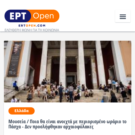
Ειδήσεις
Ελλάδα
Κοινωνία
Πολιτική
Οικονομία
Ελλάδα
Αθλητικά
Μουσεία / Ποια θα είναι ανοιχτά με περιορισμένο ωράριο το
Πάσχα - Δεν προσλήφθηκαν αρχαιοφύλακες
Κόσμος