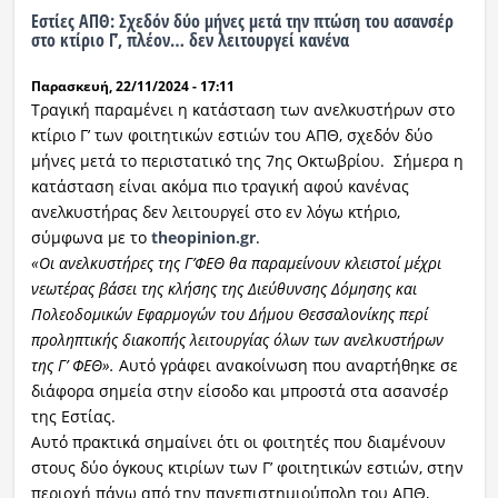
Εστίες ΑΠΘ: Σχεδόν δύο μήνες μετά την πτώση του ασανσέρ
στο κτίριο Γ’, πλέον… δεν λειτουργεί κανένα
Ραδιόφωνο
LIVE
Παρασκευή, 22/11/2024 - 17:11
Τραγική παραμένει η κατάσταση των ανελκυστήρων στο
Εκπομπές
κτίριο Γ’ των φοιτητικών εστιών του ΑΠΘ, σχεδόν δύο
μήνες μετά το περιστατικό της 7ης Οκτωβρίου. Σήμερα η
κατάσταση είναι ακόμα πιο τραγική αφού κανένας
Πολιτισμός
ανελκυστήρας δεν λειτουργεί στο εν λόγω κτήριο,
σύμφωνα με το
theopinion.gr
.
«Οι ανελκυστήρες της Γ’ΦΕΘ θα παραμείνουν κλειστοί μέχρι
νεωτέρας βάσει της κλήσης της Διεύθυνσης Δόμησης και
Πολεοδομικών Εφαρμογών του Δήμου Θεσσαλονίκης περί
προληπτικής διακοπής λειτουργίας όλων των ανελκυστήρων
της Γ’ ΦΕΘ».
Αυτό γράφει ανακοίνωση που αναρτήθηκε σε
διάφορα σημεία στην είσοδο και μπροστά στα ασανσέρ
της Εστίας.
Αυτό πρακτικά σημαίνει ότι οι φοιτητές που διαμένουν
στους δύο όγκους κτιρίων των Γ’ φοιτητικών εστιών, στην
περιοχή πάνω από την πανεπιστημιούπολη του ΑΠΘ,