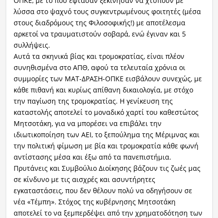
ΟΠΚΕ, με το που έφτασαν ξεκίνησαν να χτυπούν με
λύσσα στο ψαχνό τους συγκεντρωμένους φοιτητές (μέσα
στους διαδρόμους της Φιλοσοφικής!) με αποτέλεσμα
αρκετοί να τραυματιστούν σοβαρά, ενώ έγιναν και 5
συλλήψεις.
Αυτά τα σκηνικά βίας και τρομοκρατίας, είναι πλέον
συνηθισμένα στο ΑΠΘ, αφού τα τελευταία χρόνια οι
συμμορίες των ΜΑΤ-ΔΡΑΣΗ-ΟΠΚΕ εισβάλουν συνεχώς, με
κάθε πιθανή και κυρίως απίθανη δικαιολογία, με στόχο
την παγίωση της τρομοκρατίας. Η γενίκευση της
καταστολής αποτελεί το μοναδικό χαρτί του καθεστώτος
Μητσοτάκη, για να μπορέσει να επιβάλει την
ιδιωτικοποίηση των ΑΕΙ, το ξεπούλημα της Μέριμνας και
την πολιτική φίμωση με βία και τρομοκρατία κάθε φωνή
αντίστασης μέσα και έξω από τα πανεπιστήμια.
Πρυτάνεις και Συμβούλιο Διοίκησης βάζουν τις ζωές μας
σε κίνδυνο με τις αισχρές και ασυντήρητες
εγκαταστάσεις, που δεν θέλουν πολύ να οδηγήσουν σε
νέα «Τέμπη». Στόχος της κυβέρνησης Μητσοτάκη
αποτελεί το να ξεμπερδέψει από την χρηματοδότηση των