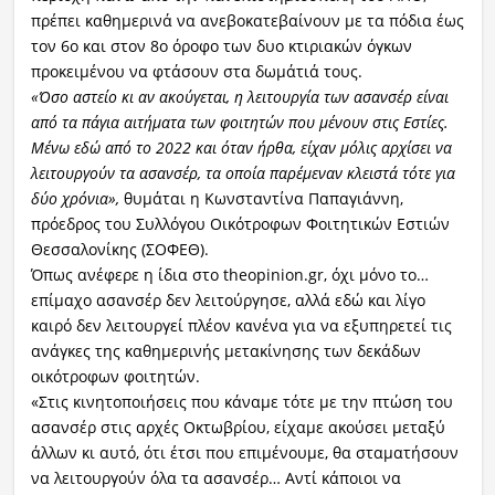
πρέπει καθημερινά να ανεβοκατεβαίνουν με τα πόδια έως
τον 6ο και στον 8ο όροφο των δυο κτιριακών όγκων
προκειμένου να φτάσουν στα δωμάτιά τους.
«Όσο αστείο κι αν ακούγεται, η λειτουργία των ασανσέρ είναι
από τα πάγια αιτήματα των φοιτητών που μένουν στις Εστίες.
Μένω εδώ από το 2022 και όταν ήρθα, είχαν μόλις αρχίσει να
λειτουργούν τα ασανσέρ, τα οποία παρέμεναν κλειστά τότε για
δύο χρόνια»,
θυμάται η Κωνσταντίνα Παπαγιάννη,
πρόεδρος του Συλλόγου Οικότροφων Φοιτητικών Εστιών
Θεσσαλονίκης (ΣΟΦΕΘ).
Όπως ανέφερε η ίδια στο theopinion.gr, όχι μόνο το…
επίμαχο ασανσέρ δεν λειτούργησε, αλλά εδώ και λίγο
καιρό δεν λειτουργεί πλέον κανένα για να εξυπηρετεί τις
ανάγκες της καθημερινής μετακίνησης των δεκάδων
οικότροφων φοιτητών.
«Στις κινητοποιήσεις που κάναμε τότε με την πτώση του
ασανσέρ στις αρχές Οκτωβρίου, είχαμε ακούσει μεταξύ
άλλων κι αυτό, ότι έτσι που επιμένουμε, θα σταματήσουν
να λειτουργούν όλα τα ασανσέρ… Αντί κάποιοι να