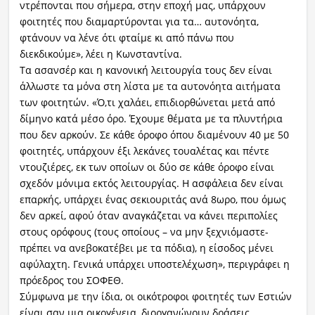
ντρέπονται που σήμερα, στην εποχή μας, υπάρχουν
φοιτητές που διαμαρτύρονται για τα… αυτονόητα,
φτάνουν να λένε ότι φταίμε κι από πάνω που
διεκδικούμε», λέει η Κωνσταντίνα.
Τα ασανσέρ και η κανονική λειτουργία τους δεν είναι
άλλωστε τα μόνα στη λίστα με τα αυτονόητα αιτήματα
των φοιτητών. «Ό,τι χαλάει, επιδιορθώνεται μετά από
δίμηνο κατά μέσο όρο. Έχουμε θέματα με τα πλυντήρια
που δεν αρκούν. Σε κάθε όροφο όπου διαμένουν 40 με 50
φοιτητές, υπάρχουν έξι λεκάνες τουαλέτας και πέντε
ντουζιέρες, εκ των οποίων οι δύο σε κάθε όροφο είναι
σχεδόν μόνιμα εκτός λειτουργίας. Η ασφάλεια δεν είναι
επαρκής, υπάρχει ένας σεκιουριτάς ανά 8ωρο, που όμως
δεν αρκεί, αφού όταν αναγκάζεται να κάνει περιπολίες
στους ορόφους (τους οποίους – να μην ξεχνιόμαστε-
πρέπει να ανεβοκατέβει με τα πόδια), η είσοδος μένει
αφύλαχτη. Γενικά υπάρχει υποστελέχωση», περιγράφει η
πρόεδρος του ΣΟΦΕΘ.
Σύμφωνα με την ίδια, οι οικότροφοι φοιτητές των Εστιών
είναι σαν μια οικογένεια, διοργανώνουν δράσεις,