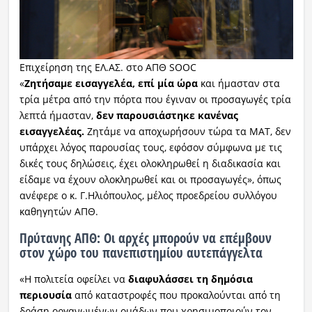
Επιχείρηση της ΕΛ.ΑΣ. στο ΑΠΘ SOOC
«
Ζητήσαμε εισαγγελέα, επί μία ώρα
και ήμασταν στα
τρία μέτρα από την πόρτα που έγιναν οι προσαγωγές τρία
λεπτά ήμασταν,
δεν παρουσιάστηκε κανένας
εισαγγελέας.
Ζητάμε να αποχωρήσουν τώρα τα ΜΑΤ, δεν
υπάρχει λόγος παρουσίας τους, εφόσον σύμφωνα με τις
δικές τους δηλώσεις, έχει ολοκληρωθεί η διαδικασία και
είδαμε να έχουν ολοκληρωθεί και οι προσαγωγές», όπως
ανέφερε ο κ. Γ.Ηλιόπουλος, μέλος προεδρείου συλλόγου
καθηγητών ΑΠΘ.
Πρύτανης ΑΠΘ: Οι αρχές μπορούν να επέμβουν
στον χώρο του πανεπιστημίου αυτεπάγγελτα
«Η πολιτεία οφείλει να
διαφυλάσσει τη δημόσια
περιουσία
από καταστροφές που προκαλούνται από τη
δράση οργανωμένων ομάδων που χρησιμοποιούν τον