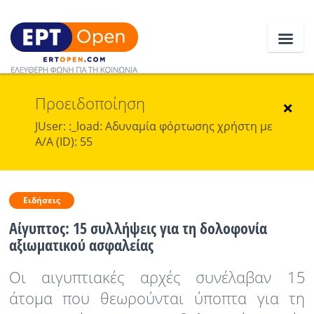
Προειδοποίηση
Ειδήσεις
×
JUser: :_load: Αδυναμία φόρτωσης χρήστη με
Α/Α (ID): 55
Ελλάδα
Κοινωνία
Ειδήσεις
Πολιτική
Αίγυπτος: 15 συλλήψεις για τη δολοφονία
Οικονομία
αξιωματικού ασφαλείας
Αθλητικά
Οι αιγυπτιακές αρχές συνέλαβαν 15
άτομα που θεωρούνται ύποπτα για τη
Κόσμος