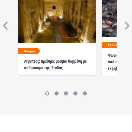
Ελλάδα
Κόσμος
Φωτιά στον Ασ
Αίγυπτος: Βρέθηκε μούμια θαμμένη με
από τους σοβα
απόσπασμα της Ιλιάδας
έκρηξης