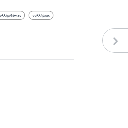
υλλήφθέντες
συλλήψεις