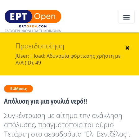
Προειδοποίηση
Ειδήσεις
×
JUser: :_load: Αδυναμία φόρτωσης χρήστη με
Α/Α (ID): 49
Ελλάδα
Κοινωνία
Ειδήσεις
Πολιτική
Απόλυση για μια γουλιά νερό!!
Οικονομία
Συγκέντρωση με αίτημα την ανάκληση
Αθλητικά
απόλυσης, πραγματοποιείται αύριο
Κόσμος
Τετάρτη στο αεροδρόμιο "Ελ. Βενιζέλος".