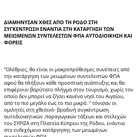
Ραδιόφωνο
LIVE
ΔΙΑΜΗΝΥΣΑΝ ΧΘΕΣ ΑΠΟ ΤΗ ΡΟΔΟ ΣΤΗ
ΣΥΓΚΕΝΤΡΩΣΗ ΕΝΑΝΤΙΑ ΣΤΗ ΚΑΤΑΡΓΗΣΗ ΤΩΝ
Εκπομπές
ΜΕΙΩΜΕΝΩΝ ΣΥΝΤΕΛΕΣΤΩΝ ΦΠΑ ΑΥΤΟΔΙΟΙΚΗΣΗ ΚΑΙ
ΦΟΡΕΙΣ
Πολιτισμός
‘’Ολέθριες, θα είναι οι μακροπρόθεσμες συνέπειες από
την κατάργηση των μειωμένων συντελεστών ΦΠΑ
αφού θα πλήξουν κάθε προοπτική ανάπτυξης και θα
επιφέρουν βαρύτατο πλήγμα στον τουρισμό, χωρίς τον
οποίο δεν μπορεί να ζήσει κανένα νησί του Αιγαίου,
από το πιο μεγάλο έως το πιο μικρό. ‘’ τόνισαν οι
ομιλητές στη χθεσινό- βραδινή συγκέντρωση
αυτοδιοικητικών ,παραγωγικών τάξεων και στελεχών
του ΣΥΡΙΖΑ στη Πλατεία Κύπρου της Ρόδου, ενάντια
στο ενδεχόμενο κατάργησης των μειωμένων
συντελεστών ΦΠΑ.