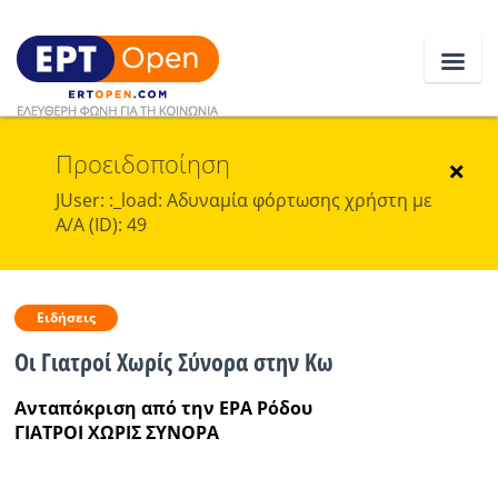
Προειδοποίηση
Ειδήσεις
×
JUser: :_load: Αδυναμία φόρτωσης χρήστη με
Α/Α (ID): 49
Ελλάδα
Κοινωνία
Ειδήσεις
Πολιτική
Οι Γιατροί Χωρίς Σύνορα στην Κω
Οικονομία
Aνταπόκριση από την ΕΡΑ Ρόδου
Αθλητικά
ΓΙΑΤΡΟΙ ΧΩΡΙΣ ΣΥΝΟΡΑ
Κόσμος