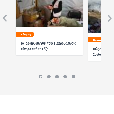
Κόσμος
Κόσμος
Το Ισραήλ διώχνει τους Γιατρούς Χωρίς
Σύνορα από τη Γάζα
Πώς οι Σουδαν
Σουδανούς μέσ