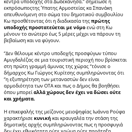
κέντρα υποδοχής στα Δωδεκάνησα.’’ σημείωσε η
εκπρόσωποςτης Ύπατης Αρμοστείας κα Σπανάκη
απευθυνόμενη στο σώμα του δημοτικού συμβουλίου
Κω προσθέτοντας ότι η διαδικασία της
πρώτης
υποδοχής προστατεύεται με νόμο
ενώ στη Κω
μένουν το ανώτερο έως 5 μέρες μέχρι να πάρουν τη
βεβαίωση και να φύγουν.
‘’Δεν θέλουμε κέντρο υποδοχής προσφύγων τύπου
Αμυγδαλέζας σε μια τουριστική περιοχή που βρίσκεται
στη πρώτη γραμμή άμυνας της χώρας ‘’τόνισε ο
δήμαρχος Κω Γιώργος Κυρίτσης συμπληρώνοντας ότι
‘’η εξυπηρέτηση των μεταναστών δεν είναι
αρμοδιότητα των ΟΤΑ και πως
ο Δήμος θα βοηθήσει
όπου μπορεί
αλλά χώρους δεν έχει να δώσει ούτε
και χρήματα.
Η επικεφαλής της μείζονος μειοψηφίας Ιωάννα Ρούφα
χαρακτήρισε
κυνική
και κραυγαλέα την στάση της
δημοτικής αρχής συμπληρώνοντας πως η προσφυγιά
δεν έχει εθνικότητα ούτε χρώμα ούτε παράταξη.