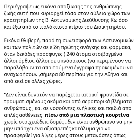
Περιέγραψε ως εικόνα απαξίωσης της ανθρώπινης
ζωής αυτή που κυριαρχεί τόσο στον αύλειο χώρο των
κρατητηρίων της Β! Αστυνομικής Διεύθυνσης Κω όσο
και έξω από το ιταλόκτιστο κτίριο του Διοικητηρίου.
Εικόνα θλιβερή, παρά τη συνεισφορά των Αστυνομικών
και των πολιτών σε είδη πρώτης ανάγκης και φάρμακα,
όταν δεκάδες πρόσφυγες ( 240 άτομα στοιβαγμένα
άλλοι όρθιοι, άλλοι σε υπνόσακους )να περιμένουν να
παραλάβουν τα απαιτούμενα έγγραφα προκειμένου να
αναχωρήσουν ,σήμερα 80 περίπου για την Αθήνα και
από εκεί σε άλλες χώρες.
‘’Δεν είναι δυνατόν να παρέχεται ιατρική φροντίδα σε
τραυματισμένους ακόμα και από αεροπορικά βλήματα
ανθρώπους , και σε νοσούντες ενήλικες και παιδιά από
απλές ασθένειες ,
πίσω από μια πλαστική κουρτίνα
χωρίς στοιχειώδεις δομές ..δεν είναι ανθρώπινο να μην
μην υπάρχει ένα αξιοπρεπές κατάλυμα για να
προσφερθεί για λίγες μέρες στους μετανάστες όπως