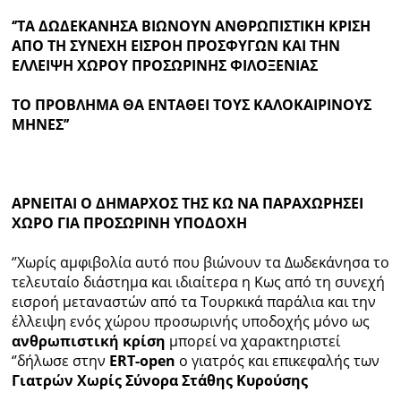
‘’ΤΑ ΔΩΔΕΚΑΝΗΣΑ ΒΙΩΝΟΥΝ ΑΝΘΡΩΠΙΣΤΙΚΗ ΚΡΙΣΗ
Ραδιόφωνο
ΑΠΟ ΤΗ ΣΥΝΕΧΗ ΕΙΣΡΟΗ ΠΡΟΣΦΥΓΩΝ ΚΑΙ ΤΗΝ
LIVE
ΕΛΛΕΙΨΗ ΧΩΡΟΥ ΠΡΟΣΩΡΙΝΗΣ ΦΙΛΟΞΕΝΙΑΣ
Εκπομπές
ΤΟ ΠΡΟΒΛΗΜΑ ΘΑ ΕΝΤΑΘΕΙ ΤΟΥΣ ΚΑΛΟΚΑΙΡΙΝΟΥΣ
ΜΗΝΕΣ’’
Πολιτισμός
ΑΡΝΕΙΤΑΙ Ο ΔΗΜΑΡΧΟΣ ΤΗΣ ΚΩ ΝΑ ΠΑΡΑΧΩΡΗΣΕΙ
ΧΩΡΟ ΓΙΑ ΠΡΟΣΩΡΙΝΗ ΥΠΟΔΟΧΗ
‘’Χωρίς αμφιβολία αυτό που βιώνουν τα Δωδεκάνησα το
τελευταίο διάστημα και ιδιαίτερα η Κως από τη συνεχή
εισροή μεταναστών από τα Τουρκικά παράλια και την
έλλειψη ενός χώρου προσωρινής υποδοχής μόνο ως
ανθρωπιστική κρίση
μπορεί να χαρακτηριστεί
‘’δήλωσε στην
ERT-open
ο γιατρός και επικεφαλής των
Γιατρών Χωρίς Σύνορα Στάθης Κυρούσης