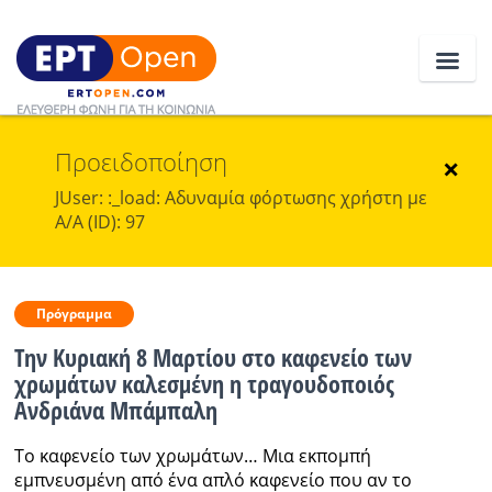
Προειδοποίηση
Ειδήσεις
×
JUser: :_load: Αδυναμία φόρτωσης χρήστη με
Α/Α (ID): 97
Ελλάδα
Κοινωνία
Πρόγραμμα
Πολιτική
Την Κυριακή 8 Μαρτίου στο καφενείο των
Οικονομία
χρωμάτων καλεσμένη η τραγουδοποιός
Ανδριάνα Μπάμπαλη
Αθλητικά
Το καφενείο των χρωμάτων… Μια εκπομπή
Κόσμος
εμπνευσμένη από ένα απλό καφενείο που αν το