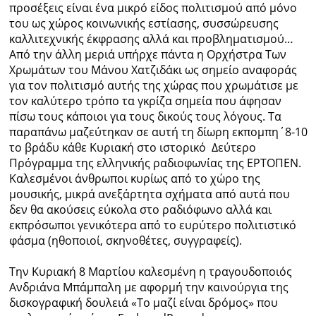
προσέξεις είναι ένα μικρό είδος πολιτισμού από μόνο
του ως χώρος κοινωνικής εσ
τίασης,
συσσώρευσης
Ραδιόφωνο
LIVE
καλλιτεχνικής έκφρασης αλλά και προβληματισμού…
Από
την άλλη μεριά υπήρχε πάντα η Ορχήστρα Τ
ων
Χρωμάτων του Μάνου Χατζιδάκι ως σημείο αναφοράς
Εκπομπές
για τον πολιτισμό αυτής της χώρας που χρωμάτισε με
τον καλύτερο τρόπο τα γκρίζα σημεία που άφησαν
πίσω τους κάποιοι για τους δικούς τους λόγους. Τα
Πολιτισμός
παραπάνω μαζεύτηκαν σε αυτή τη δίωρη εκπομπη΄8-10
το βράδυ κάθε Κυριακή στο ιστορικό Δεύτερο
Πρόγραμμα της
ελληνικής ραδιοφωνίας της ΕΡΤΟΠΕΝ.
Καλεσμένοι άνθρωποι κυρίως από το χώρο της
μουσικής, μικρά ανεξάρτητα σχήματα από αυτά που
δεν θα ακούσεις εύκολα στο ραδιόφωνο αλλά και
εκπρόσωποι γενικότερα από το ευρύτερο πολιτιστικό
φάσμα (ηθοποιοί, σκηνοθέτες, συγγραφείς).
Τ
ην Κυριακή 8 Μαρτίου καλεσμένη η τραγουδοποιός
Ανδριάνα
Μπάμπαλη
με αφορμή την καινούργια της
δισκογραφική δουλειά «Το μαζί είναι δρόμος» που