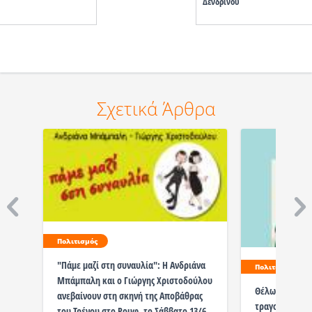
Δενδρινού
Σχετικά Άρθρα
Πολιτισμός
"Πάμε μαζί στη συναυλία": Η Ανδριάνα
Πολιτισμός
Μπάμπαλη και ο Γιώργης Χριστοδούλου
Θέλω ft Ανδρ
ανεβαίνουν στη σκηνή της Αποβάθρας
τραγούδι του 
του Τρένου στο Ρουφ, το Σάββατο 13/6