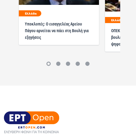
Ελλάδα
Ελλάδα
Υποκλοπές: Ο εισαγγελέας Αρείου
Πάγου αρνείται να πάει στη Βουλή για
ΟΠΕΚΕΠΕ: Άρση
εξηγήσεις
βουλευτές της
ψηφοφορία