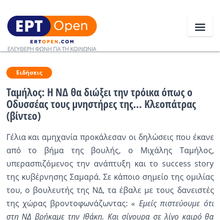
Ειδήσεις
Ειδήσεις
Ταμήλος: Η ΝΔ θα διώξει την τρόικα όπως ο
Οδυσσέας τους μνηστήρες της... Κλεοπάτρας
Ελλάδα
(βίντεο)
Κοινωνία
Γέλια και αμηχανία προκάλεσαν οι δηλώσεις που έκανε
Πολιτική
από το βήμα της βουλής, ο Μιχάλης Ταμήλος,
υπερασπιζόμενος την ανάπτυξη και το success story
Οικονομία
της κυβέρνησης Σαμαρά. Σε κάποιο σημείο της ομιλίας
Αθλητικά
του, ο βουλευτής της ΝΔ, τα έβαλε με τους δανειστές
της χώρας βροντοφωνάζωντας: «
Εμείς πιστεύουμε ότι
Κόσμος
στη ΝΔ βρήκαμε την Ιθάκη. Και σίγουρα σε λίγο καιρό θα