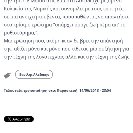
την Τρίτη 6 Μαΐου στις 6μμ στο Αυτοδιαχειριζόμενο
Κυλικείο της Νομικής και συνομιλεί με τους φοιτητές
Ραδιόφωνο
LIVE
σε μια ανοιχτή κουβέντα, προσπαθώντας να απαντήσει
στο κρίσιμο ερώτημα "υπάρχει άραγε ζωή πέρα απ' το
μυθιστόρημα;".
Εκπομπές
Μια ερώτηση που, ακόμη κι αν δε βρει την απάντησή
της, αξίζει μόνο και μόνο που τίθεται, μια συζήτηση για
Πολιτισμός
την τέχνη της λογοτεχνίας αλλά και την τέχνη της ζωής
Βασίλης Αλεξάκης
Τελευταία τροποποίηση στις Παρασκευή, 14/06/2013 - 23:54