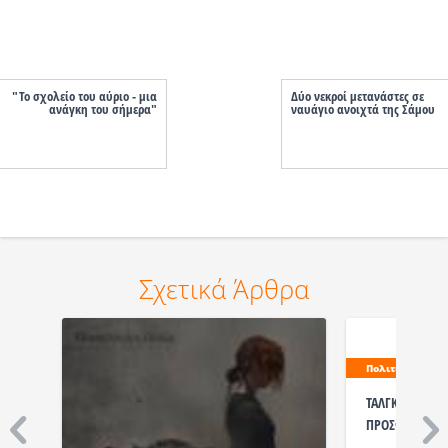
"Το σχολείο του αύριο - μια
Δύο νεκροί μετανάστες σε
ανάγκη του σήμερα"
ναυάγιο ανοιχτά της Σάμου
Σχετικά Άρθρα
Πολιτισμός
ΤΑΛΓΚΟ ΣΤΟ ΘΕ
ΠΡΟΣΦΟΡΑ ΓΙΑ 