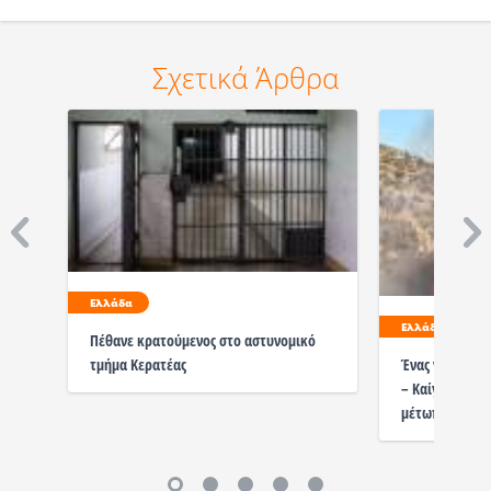
Σχετικά Άρθρα
Ελλάδα
Ελλάδα
Πέθανε κρατούμενος στο αστυνομικό
τμήμα Κερατέας
Ένας νεκρός α
– Καίγονται σπ
μέτωπο – Εκκε