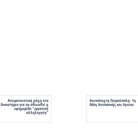
Αντιρατσιστική μάχη στο
Ανυπόταχτη Πετρούπολη: 1η
δικαστήριο για να αθωωθεί η
Μάη Ανυπακοής και Αγώνα
εφημερίδα "εργατική
αλληλεγγύη"