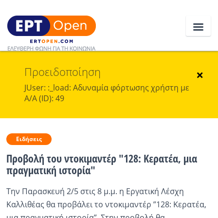
Προειδοποίηση
Ειδήσεις
×
JUser: :_load: Αδυναμία φόρτωσης χρήστη με
Α/Α (ID): 49
Ελλάδα
Κοινωνία
Ειδήσεις
Πολιτική
Προβολή του ντοκιμαντέρ "128: Κερατέα, μια
Οικονομία
πραγματική ιστορία"
Αθλητικά
Την Παρασκευή 2/5 στις 8 μ.μ. η Εργατική Λέσχη
Καλλιθέας θα προβάλει το ντοκιμαντέρ ”128: Κερατέα,
Κόσμος
μια πραγματική ιστορία”. Στην προβολή θα