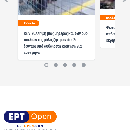
Ελλάδα
Ελλάδα
Φωτιά στον Ασ
RSA: Σύλληψη μιας μητέρας και των δύο
από τους σοβα
παιδιών της μόλις ζήτησαν άσυλο,
έκρηξης
ζευγάρι υπό αυθαίρετη κράτηση για
έναν μήνα