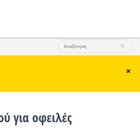
×
ύ για οφειλές