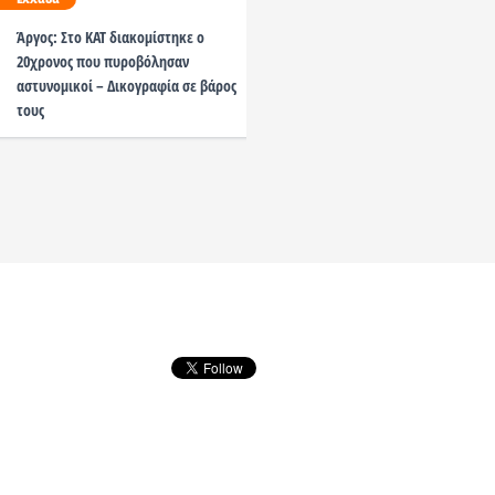
Κόσμος
Άργος: Στο ΚΑΤ διακομίστηκε ο
20χρονος που πυροβόλησαν
Αλβανία: Συγκρούσεις 
αστυνομικοί – Δικογραφία σε βάρος
την αστυνομία έξω από 
τους
με τραυματίες και συλλή
βίντεο]