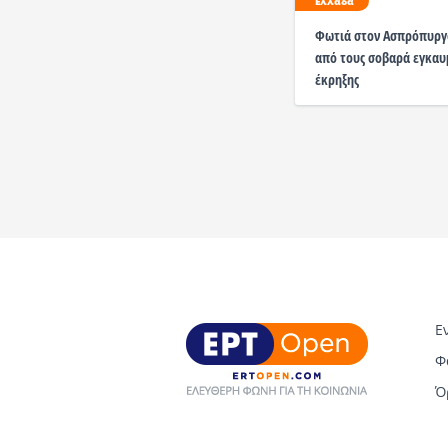
Ελλάδα
Φωτιά στον Ασπρόπυργο
από τους σοβαρά εγκαυμ
έκρηξης
Ε
Φ
Ό