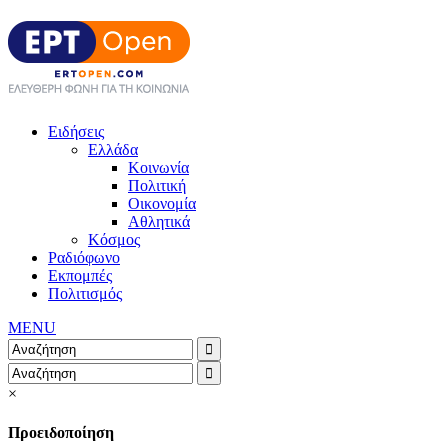
Ειδήσεις
Ελλάδα
Κοινωνία
Πολιτική
Οικονομία
Αθλητικά
Κόσμος
Ραδιόφωνο
Εκπομπές
Πολιτισμός
MENU
×
Προειδοποίηση