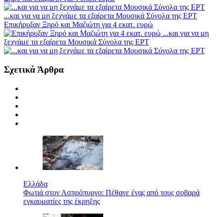
...και για να μη ξεχνάμε τα εξαίρετα Μουσικά Σύνολα της ΕΡΤ
Επικήρυξαν Ξηρό και Μαζιώτη για 4 εκατ. ευρώ
...και για να μη
ξεχνάμε τα εξαίρετα Μουσικά Σύνολα της ΕΡΤ
Σχετικά Άρθρα
Ελλάδα
Φωτιά στον Ασπρόπυργο: Πέθανε ένας από τους σοβαρά
εγκαυματίες της έκρηξης