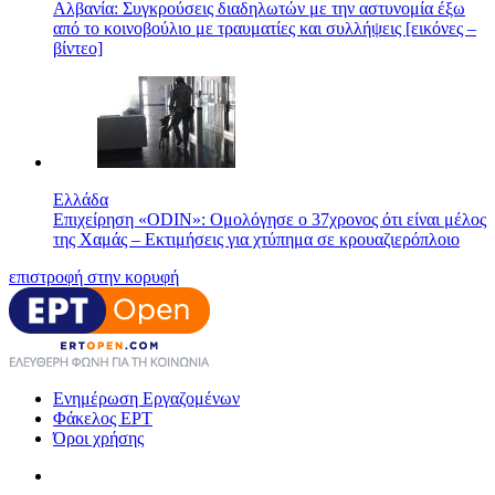
Αλβανία: Συγκρούσεις διαδηλωτών με την αστυνομία έξω
από το κοινοβούλιο με τραυματίες και συλλήψεις [εικόνες –
βίντεο]
Ελλάδα
Επιχείρηση «ODIN»: Ομολόγησε ο 37χρονος ότι είναι μέλος
της Χαμάς – Εκτιμήσεις για χτύπημα σε κρουαζιερόπλοιο
επιστροφή στην κορυφή
Ενημέρωση Εργαζομένων
Φάκελος ΕΡΤ
Όροι χρήσης