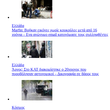
Ελλάδα
Marfin: Βρήκαν εικόνες χωρίς κουκούλες μετά από 16
χρόνια – Ενα ανώνυμο email κατονόμασε τους συλληφθέντες
Ελλάδα
Άργος: Στο ΚΑΤ διακομίστηκε ο 20χρονος που
πυροβόλησαν αστυνομικοί – Δικογραφία σε βάρος τους
Κόσμος