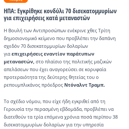
ΗΠΑ: Εγκρίθηκε κονδύλι 70 δισεκατομμυρίων
Ραδιόφωνο
LIVE
για επιχειρήσεις κατά μεταναστών
Η Βουλή των Αντιπροσώπων ενέκρινε χθες Τρίτη
Εκπομπές
δημοσιονομικό κείμενο που προβλέπει την δαπάνη
σχεδόν 70 δισεκατομμυρίων δολαρίων
Πολιτισμός
για
επιχειρήσεις εναντίον παράτυπων
μεταναστών,
στο πλαίσιο της πολιτικής μαζικών
απελάσεων που έχει αναγορεύσει σε κορυφαία
προτεραιότητα της δεύτερης θητείας του ο
ρεπουμπλικάνος πρόεδρος
Ντόναλντ Τραμπ.
Το σχέδιο νόμου, που είχε ήδη εγκριθεί από τη
Γερουσία την περασμένη εβδομάδα, προβλέπει να
διατεθούν τα τρία επόμενα χρόνια ποσά περίπου 38
δισεκατομμυρίων δολαρίων για την υπηρεσία