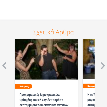
Σχετικά Άρθρα
Κόσμος
Κόσμος
Νέα Υόρκη: 1
Προκριματικές Δημοκρατικών:
μάρκετ σε όσο
Θρίαμβος του ελ Σαγιέντ παρά τα
αυτόματα ταμε
εκατομμύρια που επένδυσε εναντίον