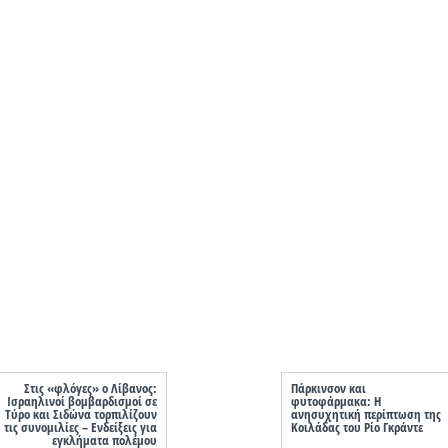
Στις «φλόγες» ο Λίβανος:
Πάρκινσον και
Ισραηλινοί βομβαρδισμοί σε
φυτοφάρμακα: Η
Τύρο και Σιδώνα τορπιλίζουν
ανησυχητική περίπτωση της
τις συνομιλίες – Ενδείξεις για
Κοιλάδας του Ρίο Γκράντε
εγκλήματα πολέμου