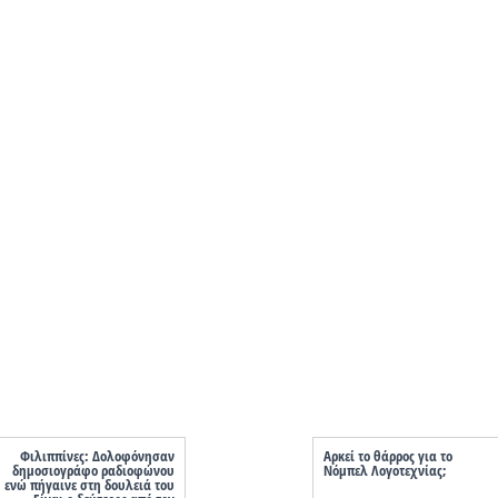
Φιλιππίνες: Δολοφόνησαν
Αρκεί το θάρρος για το
δημοσιογράφο ραδιοφώνου
Νόμπελ Λογοτεχνίας;
ενώ πήγαινε στη δουλειά του