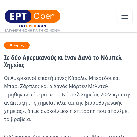
Ειδήσεις
Κόσμος
Σε δύο Αμερικανούς κι έναν Δανό το Νόμπελ
Χημείας
Ελλάδα
Οι Αμερικανοί επιστήμονες Κάρολιν Μπερτόσι και
Κοινωνία
Μπάρι Σάρπλες και ο Δανός Μόρτεν Μέλνταλ
Πολιτική
τιμήθηκαν σήμερα με το Νόμπελ Χημείας 2022 «για την
ανάπτυξη της χημείας κλικ και της βιοορθογωνικής
Οικονομία
χημείας», όπως ανακοίνωσε η επιτροπή που απονέμει
Αθλητικά
τα βραβεία.
Κόσμος
Ο 81χρονος Αμερικανός επιστήμονας Μπάρι Σάρπλες