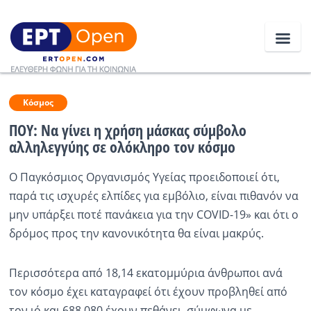
Ειδήσεις
Κόσμος
ΠΟΥ: Να γίνει η χρήση μάσκας σύμβολο
αλληλεγγύης σε ολόκληρο τον κόσμο
Ελλάδα
Ο Παγκόσμιος Οργανισμός Υγείας προειδοποιεί ότι,
Κοινωνία
παρά τις ισχυρές ελπίδες για εμβόλιο, είναι πιθανόν να
Πολιτική
μην υπάρξει ποτέ πανάκεια για την COVID-19» και ότι ο
δρόμος προς την κανονικότητα θα είναι μακρύς.
Οικονομία
Αθλητικά
Περισσότερα από 18,14 εκατομμύρια άνθρωποι ανά
τον κόσμο έχει καταγραφεί ότι έχουν προβληθεί από
Κόσμος
τον ιό και 688.080 έχουν πεθάνει, σύμφωνα με