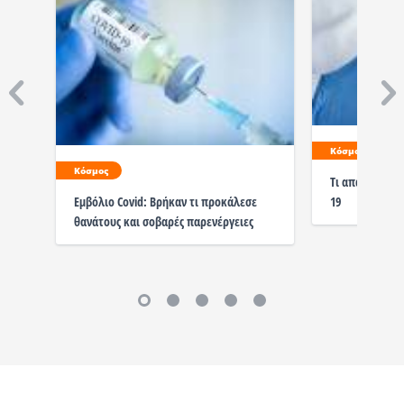
Κόσμος
Κόσμος
Τι απαντά η Κί
19
Εμβόλιο Covid: Βρήκαν τι προκάλεσε
θανάτους και σοβαρές παρενέργειες