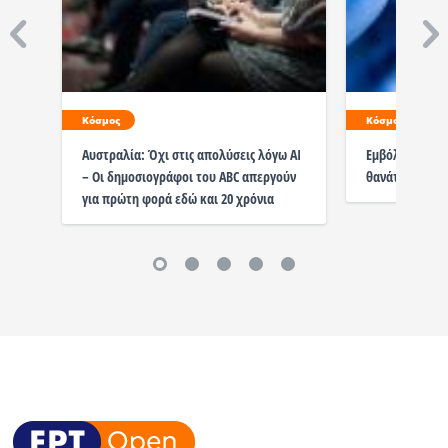
Κόσμος
Κόσμος
Αυστραλία: Όχι στις απολύσεις λόγω AI
Εμβόλιο Covid
– Οι δημοσιογράφοι του ABC απεργούν
θανάτους και 
για πρώτη φορά εδώ και 20 χρόνια