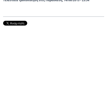
Τελευταία τροποποίηση στις Παρασκευή, 14/06/2013 - 23:54
Ραδιόφωνο
LIVE
Εκπομπές
Πολιτισμός