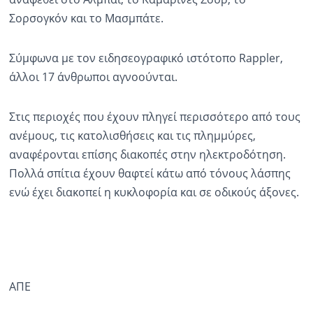
Σορσογκόν και το Μασμπάτε.
Ραδιόφωνο
LIVE
Σύμφωνα με τον ειδησεογραφικό ιστότοπο Rappler,
άλλοι 17 άνθρωποι αγνοούνται.
Εκπομπές
Στις περιοχές που έχουν πληγεί περισσότερο από τους
Πολιτισμός
ανέμους, τις κατολισθήσεις και τις πλημμύρες,
αναφέρονται επίσης διακοπές στην ηλεκτροδότηση.
Πολλά σπίτια έχουν θαφτεί κάτω από τόνους λάσπης
ενώ έχει διακοπεί η κυκλοφορία και σε οδικούς άξονες.
ΑΠΕ