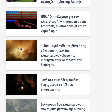
περιοχές της Δυτικής Αττικής
ΗΠΑ / Ο «πόλεμος» για τον
έλεγχο της ΑΙ – Η διαμάχη με την
Anthropic, οι αποκλεισμοί και τα
νομικά όρια
Ψάθα: Συγκλονίζει το βίντεο της
σύγκρουσης των δύο
ελικοπτέρων – Χωρίς τις
αισθήσεις τους οι πιλότοι του
δεύτερου
Ξανά στο σκοτάδι η Κούβα:
Χωρίς ρεύμα το 1/3 των
επαρχιών της
Σύγκρουση δύο ελικοπτέρων
στο πύρινο μέτωπο της δυτικής