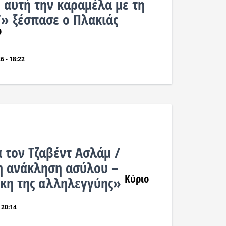
 αυτή την καραμέλα με τη
» ξέσπασε ο Πλακιάς
ο
6 - 18:22
α τον Τζαβέντ Ασλάμ /
η ανάκληση ασύλου –
Κύριο
ίκη της αλληλεγγύης»
 20:14