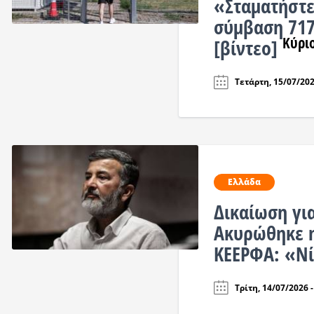
«Σταματήστε
σύμβαση 717
Κύρι
[βίντεο]
Τετάρτη, 15/07/202
Ελλάδα
Δικαίωση γι
Ακυρώθηκε 
ΚΕΕΡΦΑ: «Ν
Τρίτη, 14/07/2026 -