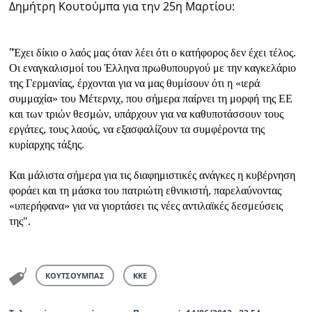
Δημήτρη Κουτούμπα για την 25η Μαρτίου:
Ραδιόφωνο
LIVE
"
Έχει δίκιο ο λαός μας όταν λέει ότι ο κατήφορος δεν έχει τέλος.
Οι εναγκαλισμοί του Έλληνα πρωθυπουργού με την καγκελάριο
Εκπομπές
της Γερμανίας, έρχονται για να μας θυμίσουν ότι η «ιερά
συμμαχία» του Μέτερνιχ, που σήμερα παίρνει τη μορφή της ΕΕ
και των τριών θεσμών, υπάρχουν για να καθυποτάσσουν τους
Πολιτισμός
εργάτες, τους λαούς, να εξασφαλίζουν τα συμφέροντα της
κυρίαρχης τάξης.
Και μάλιστα σήμερα για τις διαφημιστικές ανάγκες η κυβέρνηση
φοράει και τη μάσκα του πατριώτη εθνικιστή, παρελαύνοντας
«υπερήφανα» για να γιορτάσει τις νέες αντιλαϊκές δεσμεύσεις
της".
KΟΥΤΣΟΥΜΠΑΣ
ΚΚΕ