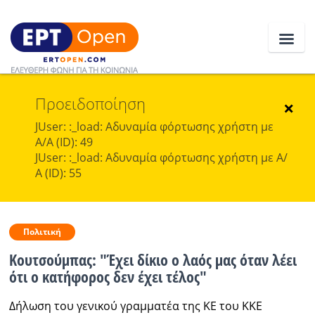
Προειδοποίηση
Ειδήσεις
×
JUser: :_load: Αδυναμία φόρτωσης χρήστη με
Α/Α (ID): 49
Ελλάδα
JUser: :_load: Αδυναμία φόρτωσης χρήστη με Α/
Α (ID): 55
Κοινωνία
Πολιτική
Πολιτική
Οικονομία
Kουτσούμπας: "Έχει δίκιο ο λαός μας όταν λέει
Αθλητικά
ότι ο κατήφορος δεν έχει τέλος"
Κόσμος
Δήλωση του γενικού γραμματέα της ΚΕ του ΚΚΕ