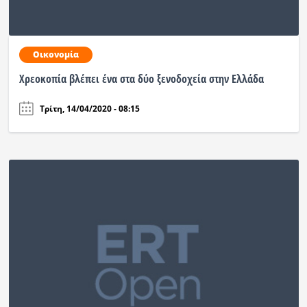
Ραδιόφωνο
LIVE
Οικονομία
Εκπομπές
Χρεοκοπία βλέπει ένα στα δύο ξενοδοχεία στην Ελλάδα
Τρίτη, 14/04/2020 - 08:15
Πολιτισμός