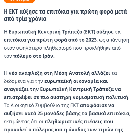
Η ΕΚΤ αύξησε τα επιτόκια για πρώτη φορά μετά
Ραδιόφωνο
LIVE
από τρία χρόνια
Η
Ευρωπαϊκή Κεντρική Τράπεζα (ΕΚΤ) αύξησε
τα
Εκπομπές
επιτόκια για πρώτη φορά από το 2023
, ως απάντηση
στον υψηλότερο πληθωρισμό που προκλήθηκε από
Πολιτισμός
τον
πόλεμο στο Ιράν.
Η
νέα ανάφλεξη στη Μέση Ανατολή αλλάζει
τα
δεδομένα για την
ευρωπαϊκή οικονομία και
αναγκάζει την Ευρωπαϊκή Κεντρική Τράπεζα να
επιστρέψει σε πιο αυστηρή νομισματική πολιτική
.
Το Διοικητικό Συμβούλιο της ΕΚΤ
αποφάσισε να
αυξήσει κατά 25 μονάδες βάσης τα βασικά επιτόκια
,
εκτιμώντας ότι οι
πληθωριστικές πιέσεις που
προκαλεί ο πόλεμος και η άνοδος των τιμών της