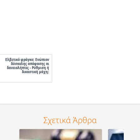
Ελβετικό φράγκο: Ενώπιον
δύσκολης απόφασης οι
δανειολήπτες - Ρύθμιση ή
δικαστική μάχη;
Σχετικά Άρθρα