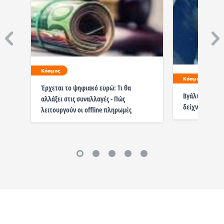
Κόσμος
Κόσμος
Έρχεται το ψηφιακό ευρώ: Τι θα
Βγάλτε μετρητά
αλλάξει στις συναλλαγές - Πώς
δείχνει το γιατ
λειτουργούν οι offline πληρωμές