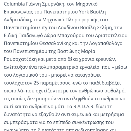
Columbia Γιάννη Σμυρνάκη, τον Μηχανικό
Επικοινωνίας του Πανεπιστημίου York Βασίλη
Ανδρεαδάκη, τον Μηχανικό Πληροφορικής του
Πανεπιστημίου City του Λονδίνου Βασίλη Σελίμη, την
Ειδική Παιδαγωγό Δώρα Μπαχούρου του Αριστοτελείου
Πανεπιστημίου Θεσσαλονίκης και την Λογοπαθολόγο
του Πανεπιστημίου της Βοστώνης Μαρία
Ρουσοχατζάκη και μετά από δέκα χρόνια ερευνών,
ανέπτυξαν ένα πολυπαραμετρικό εργαλείο, που – μέσω
του λογισμικού του - μπορεί να καταγράψει
τουλάχιστον 25 παραμέτρους -ενώ το παιδί διαβάζει
σιωπηλά- που σχετίζονται με τον ανθρώπινο οφθαλμό,
τις οποίες δεν μπορούν να αντιληφθούν το ανθρώπινο
αυτί και το ανθρώπινο μάτι. Το R.A.D.A.R. δίνει τη
δυνατότητα να εξαχθούν αντικειμενικά και μετρήσιμα
συμπεράσματα για το επίπεδο συγκέντρωσης του
αναγνώστη, τη δυνατότητα αποκωδικοποίησης και