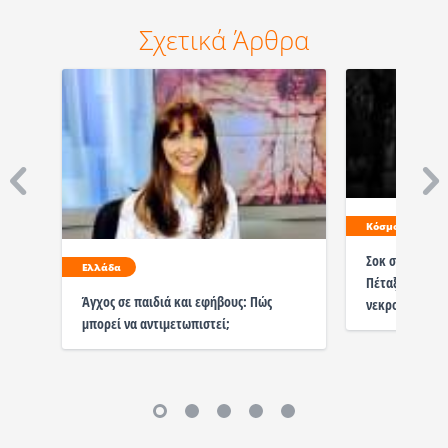
Σχετικά Άρθρα
Κόσμος
Σοκ σε Τρινιντ
Ελλάδα
Πέταξαν τα λε
Άγχος σε παιδιά και εφήβους: Πώς
νεκροταφείο
μπορεί να αντιμετωπιστεί;