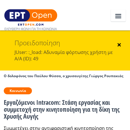
Προειδοποίηση
Ειδήσεις
×
JUser: :_load: Αδυναμία φόρτωσης χρήστη με
Α/Α (ID): 49
Ελλάδα
Κοινωνία
O δολοφόνος του Παύλου Φύσσα, ο χρυσαυγίτης Γιώργος Ρουπακιάς
Πολιτική
Κοινωνία
Οικονομία
Εργαζόμενοι Intracom: Στάση εργασίας και
συμμετοχή στην κινητοποίηση για τη δίκη της
Αθλητικά
Χρυσής Αυγής
Κόσμος
Συμμετέχει στην αντιφασιστική κινητοποίηση της