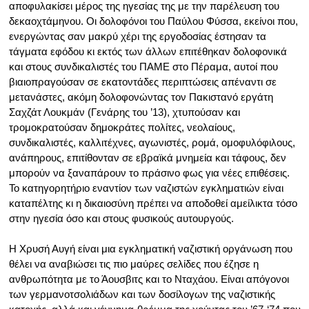
αποφυλακίσει μέρος της ηγεσίας της με την παρέλευση του
δεκαοχτάμηνου. Οι δολοφόνοι του Παύλου Φύσσα, εκείνοι που,
ενεργώντας σαν μακρύ χέρι της εργοδοσίας έστησαν τα
τάγματα εφόδου κι εκτός των άλλων επιτέθηκαν δολοφονικά
και στους συνδικαλιστές του ΠΑΜΕ στο Πέραμα, αυτοί που
βιαιοπραγούσαν σε εκατοντάδες περιπτώσεις απέναντι σε
μετανάστες, ακόμη δολοφονώντας τον Πακιστανό εργάτη
Σαχζάτ Λουκμάν (Γενάρης του ’13), χτυπούσαν και
τρομοκρατούσαν δημοκράτες πολίτες, νεολαίους,
συνδικαλιστές, καλλιτέχνες, αγωνιστές, ρομά, ομοφυλόφιλους,
ανάπηρους, επιτίθονταν σε εβραϊκά μνημεία και τάφους, δεν
μπορούν να ξαναπάρουν το πράσινο φως για νέες επιθέσεις.
Το κατηγορητήριο εναντίον των ναζιστών εγκληματιών είναι
καταπέλτης κι η δικαιοσύνη πρέπει να αποδοθεί αμείλικτα τόσο
στην ηγεσία όσο και στους φυσικούς αυτουργούς.
Η Χρυσή Αυγή είναι μια εγκληματική ναζιστική οργάνωση που
θέλει να αναβιώσει τις πιο μαύρες σελίδες που έζησε η
ανθρωπότητα με το Άουσβιτς και το Νταχάου. Είναι απόγονοι
των γερμανοτσολιάδων και των δοσίλογων της ναζιστικής