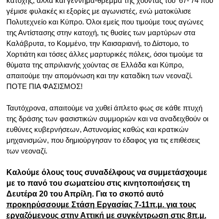
κατοχής, αλλά και γέννημα-θρέμμα της χούντας του ’67-‘74 που
γέμισε φυλακές κι εξορίες με αγωνιστές, ενώ ματοκύλισε
Πολυτεχνείο και Κύπρο. Όλοι εμείς που τιμούμε τους αγώνες
της Αντίστασης στην κατοχή, τις θυσίες των μαρτύρων στα
Καλάβρυτα, το Κομμένο, την Καισαριανή, το Δίστομο, το
Χορτιάτη και τόσες άλλες μαρτυρικές πόλεις, όσοι τιμούμε τα
θύματα της απριλιανής χούντας σε Ελλάδα και Κύπρο,
απαιτούμε την απομόνωση και την καταδίκη των νεοναζί.
ΠΟΤΕ ΠΙΑ ΦΑΣΙΣΜΟΣ!
Ταυτόχρονα, απαιτούμε να χυθεί άπλετο φως σε κάθε πτυχή
της δράσης των φασιστικών συμμοριών και να αναδειχθούν οι
ευθύνες κυβερνήσεων, Αστυνομίας καθώς και κρατικών
μηχανισμών, που δημιούργησαν το έδαφος για τις επιθέσεις
των νεοναζί.
Καλούμε όλους τους συναδέλφους να συμμετάσχουμε
με το πανό του σωματείου στις κινητοποιήσεις τη
Δευτέρα 20 του Απρίλη. Για το σκοπό αυτό
προκηρύσσουμε Στάση Εργασίας 7-11π.μ. για τους
εργαζόμενους στην Αττική με συγκέντρωση στις 8π.μ.