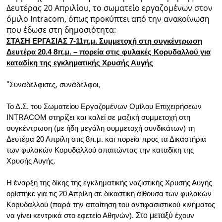
Δευτέρας 20 Απριλίου, το σωματείο εργαζομένων στον
όμιλο Intracom, όπως προκύπτει από την ανακοίνωση
Ραδιόφωνο
LIVE
που έδωσε στη δημοσιότητα:
ΣΤΑΣΗ ΕΡΓΑΣΙΑΣ 7-11π.μ. Συμμετοχή στη συγκέντρωση
Δευτέρα 20.4 8π.μ. – πορεία στις φυλακές Κορυδαλλού για
Εκπομπές
καταδίκη της εγκληματικής Χρυσής Αυγής
"
Συναδέλφισες, συνάδελφοι,
Πολιτισμός
Το Δ.Σ. του Σωματείου Εργαζομένων Ομίλου Επιχειρήσεων
INTRACOM
στηρίζει και καλεί σε μαζική συμμετοχή στη
συγκέντρωση (με ήδη μεγάλη συμμετοχή συνδικάτων) τη
Δευτέρα 20 Απρίλη στις 8π.μ. και πορεία προς τα Δικαστήρια
των φυλακών Κορυδαλλού απαιτώντας την καταδίκη της
Χρυσής Αυγής.
Η έναρξη της δίκης της εγκληματικής ναζιστικής Χρυσής Αυγής
ορίστηκε για τις 20 Απρίλη σε δικαστική αίθουσα των φυλακών
Κορυδαλλού (παρά την απαίτηση του αντιφασιστικού κινήματος
Στο μεταξύ
να γίνει κεντρικά στο εφετείο Αθηνών).
έχουν