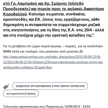
στη Γρ. Λαμπράκη και Χρ. Σμύρνης (γήπεδο
Προοδευτικής) και πορεία προς τις φυλακές-δικαστήριο
Κορυδαλλού
. Καλούμε σωματεία, συνδικάτα,
ομοσπονδίες και ΕΚ, όλους τους εργαζόμενους, κάθε
δημοκράτη κι αντιφασίστα να συμμετάσχουμε μαζικά
στις κινητοποιήσεις για τη δίκη της Χ.Α. στις 20/4 - αλλά
και στη συνέχεια μέχρι την οριστική καταδίκη της".
Για τη μετάβαση στο χώρο συγκέντρωσης – πορείας, για τα κατάλληλα
ΜΜΜ αλλά και πούλμαν που μπαίνουν από γειτονιές βλ.
http://www.antiracismfascism.org/index.php/actions/2013-09-08-23-06-
21/2013-09-08-23-06-54/item/1234-prosygkentroseis-poylman-mmm-gia-
antifasistiko-sylllatirio-20-aprili-8pm
.
ΣΩΜΑΤΕΙΟ ΕΡΓΑΖΟΜΕΝΩΝ ΣΤΟΝ ΟΜΙΛΟ INTRACOM
αντιφασιστική δράση
Τελευταία τροποποίηση στις Παρασκευή, 14/06/2013 - 23:54