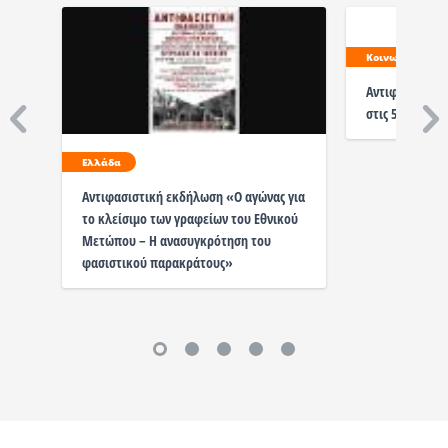
Κοινωνία
Αντιφασιστική
στις 5 Ιουνίου
Ελλάδα
Αντιφασιστική εκδήλωση «Ο αγώνας για
το κλείσιμο των γραφείων του Εθνικού
Μετώπου – Η ανασυγκρότηση του
φασιστικού παρακράτους»