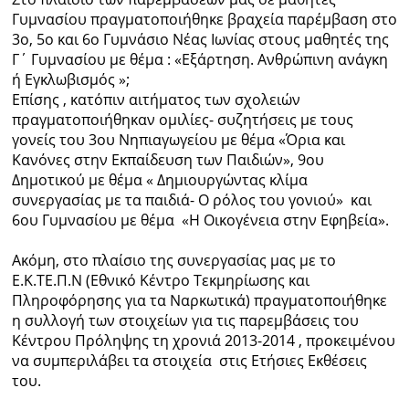
Γυμνασίου πραγματοποιήθηκε βραχεία παρέμβαση στο
3ο, 5ο και 6ο Γυμνάσιο Νέας Ιωνίας στους μαθητές της
Γ΄ Γυμνασίου με θέμα : «Εξάρτηση. Ανθρώπινη ανάγκη
ή Εγκλωβισμός »;
Επίσης , κατόπιν αιτήματος των σχολειών
πραγματοποιήθηκαν ομιλίες- συζητήσεις με τους
γονείς του 3ου Νηπιαγωγείου με θέμα «Όρια και
Κανόνες στην Εκπαίδευση των Παιδιών», 9ου
Δημοτικού με θέμα « Δημιουργώντας κλίμα
συνεργασίας με τα παιδιά- Ο ρόλος του γονιού» και
6ου Γυμνασίου με θέμα «Η Οικογένεια στην Εφηβεία».
Aκόμη, στο πλαίσιο της συνεργασίας μας με το
Ε.Κ.ΤΕ.Π.Ν (Εθνικό Κέντρο Τεκμηρίωσης και
Πληροφόρησης για τα Ναρκωτικά) πραγματοποιήθηκε
η συλλογή των στοιχείων για τις παρεμβάσεις του
Κέντρου Πρόληψης τη χρονιά 2013-2014 , προκειμένου
να συμπεριλάβει τα στοιχεία στις Ετήσιες Εκθέσεις
του.