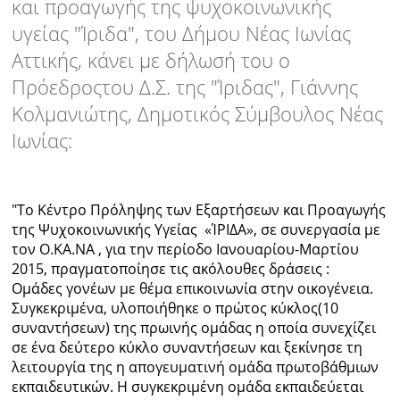
και προαγωγής της ψυχοκοινωνικής
υγείας "Ίριδα", του Δήμου Νέας Ιωνίας
Ραδιόφωνο
LIVE
Αττικής, κάνει με δήλωσή του ο
Πρόεδροςτου Δ.Σ. της "Ίριδας", Γιάννης
Εκπομπές
Κολμανιώτης, Δημοτικός Σύμβουλος Νέας
Ιωνίας:
Πολιτισμός
"To Kέντρο Πρόληψης των Εξαρτήσεων και Προαγωγής
της Ψυχοκοινωνικής Υγείας «ΊΡΙΔΑ», σε συνεργασία με
τον Ο.ΚΑ.ΝΑ , για την περίοδο Ιανουαρίου-Μαρτίου
2015, πραγματοποίησε τις ακόλουθες δράσεις :
Ομάδες γονέων με θέμα επικοινωνία στην οικογένεια.
Συγκεκριμένα, υλοποιήθηκε ο πρώτος κύκλος(10
συναντήσεων) της πρωινής ομάδας η οποία συνεχίζει
σε ένα δεύτερο κύκλο συναντήσεων και ξεκίνησε τη
λειτουργία της η απογευματινή ομάδα πρωτοβάθμιων
εκπαιδευτικών. Η συγκεκριμένη ομάδα εκπαιδεύεται