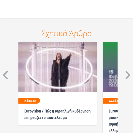
Σχετικά Άρθρα
Κόσμος
Ελλάδα
Eurovision / Πώς η ισραηλινή κυβέρνηση
Eurovision 202
επηρεάζει το αποτέλεσμα
μποϊκοτάζ του
Ισραήλ έξω απ
ελληνικού τελ