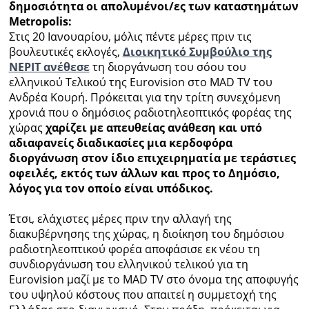
δημοσιότητα οι απολυμένοι/ες των καταστημάτων
Metropolis:
Ραδιόφωνο
LIVE
Στις 20 Ιανουαρίου, μόλις πέντε μέρες πριν τις
βουλευτικές εκλογές,
Διοικητικό Συμβούλιο της
ΝΕΡΙΤ ανέθεσε
τη διοργάνωση του σόου του
Εκπομπές
ελληνικού Τελικού της Eurovision στο MAD TV του
Ανδρέα Κουρή. Πρόκειται για την τρίτη συνεχόμενη
χρονιά που ο δημόσιος ραδιοτηλεοπτικός φορέας της
Πολιτισμός
χώρας
χαρίζει με απευθείας ανάθεση και υπό
αδιαφανείς διαδικασίες μια κερδοφόρα
διοργάνωση στον ίδιο επιχειρηματία με τεράστιες
οφειλές, εκτός των άλλων και προς το Δημόσιο,
λόγος για τον οποίο είναι υπόδικος.
Έτσι, ελάχιστες μέρες πριν την αλλαγή της
διακυβέρνησης της χώρας, η διοίκηση του δημόσιου
ραδιοτηλεοπτικού φορέα αποφάσισε εκ νέου τη
συνδιοργάνωση του ελληνικού τελικού για τη
Eurovision μαζί με το MAD TV στο όνομα της αποφυγής
του υψηλού κόστους που απαιτεί η συμμετοχή της