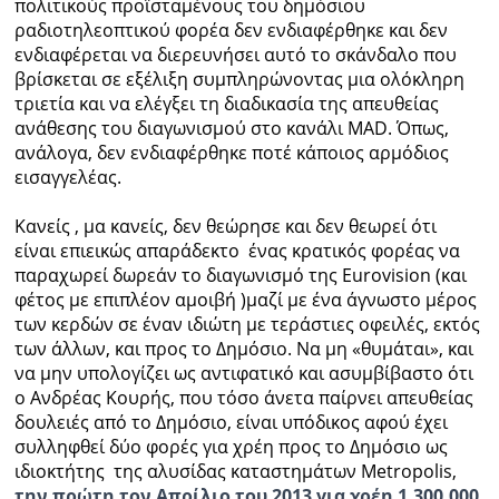
πολιτικούς προϊσταμένους του δημόσιου
ραδιοτηλεοπτικού φορέα δεν ενδιαφέρθηκε και δεν
ενδιαφέρεται να διερευνήσει αυτό το σκάνδαλο που
βρίσκεται σε εξέλιξη συμπληρώνοντας μια ολόκληρη
τριετία και να ελέγξει τη διαδικασία της απευθείας
ανάθεσης του διαγωνισμού στο κανάλι MAD. Όπως,
ανάλογα, δεν ενδιαφέρθηκε ποτέ κάποιος αρμόδιος
εισαγγελέας.
Κανείς , μα κανείς, δεν θεώρησε και δεν θεωρεί ότι
είναι επιεικώς απαράδεκτο ένας κρατικός φορέας να
παραχωρεί δωρεάν το διαγωνισμό της Eurovision (και
φέτος με επιπλέον αμοιβή )μαζί με ένα άγνωστο μέρος
των κερδών σε έναν ιδιώτη με τεράστιες οφειλές, εκτός
των άλλων, και προς το Δημόσιο. Να μη «θυμάται», και
να μην υπολογίζει ως αντιφατικό και ασυμβίβαστο ότι
ο Ανδρέας Κουρής, που τόσο άνετα παίρνει απευθείας
δουλειές από το Δημόσιο, είναι υπόδικος αφού έχει
συλληφθεί δύο φορές για χρέη προς το Δημόσιο ως
ιδιοκτήτης της αλυσίδας καταστημάτων Metropolis,
την πρώτη τον Απρίλιο του 2013 για χρέη 1.300.000