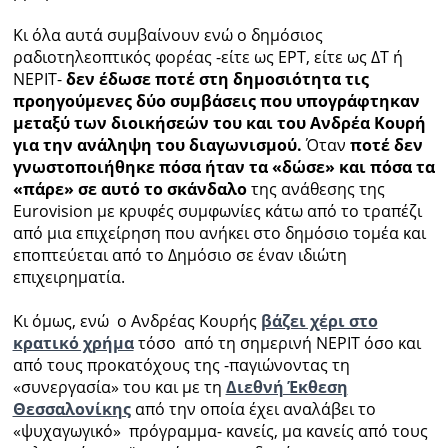
Κι όλα αυτά συμβαίνουν ενώ ο δημόσιος
ραδιοτηλεοπτικός φορέας -είτε ως ΕΡΤ, είτε ως ΔΤ ή
ΝΕΡΙΤ-
δεν έδωσε ποτέ στη δημοσιότητα τις
προηγούμενες δύο συμβάσεις που υπογράφτηκαν
μεταξύ των διοικήσεών του και του Ανδρέα Κουρή
για την ανάληψη του διαγωνισμού.
Όταν
ποτέ δεν
γνωστοποιήθηκε πόσα ήταν τα «δώσε» και πόσα τα
«πάρε» σε αυτό το σκάνδαλο
της ανάθεσης της
Eurovision με κρυφές συμφωνίες κάτω από το τραπέζι
από μια επιχείρηση που ανήκει στο δημόσιο τομέα και
εποπτεύεται από το Δημόσιο σε έναν ιδιώτη
επιχειρηματία.
Κι όμως, ενώ ο Ανδρέας Κουρής
βάζει χέρι στο
κρατικό χρήμα
τόσο από τη σημερινή ΝΕΡΙΤ όσο και
από τους προκατόχους της -παγιώνοντας τη
«συνεργασία» του και με τη
Διεθνή Έκθεση
Θεσσαλονίκης
από την οποία έχει αναλάβει το
«ψυχαγωγικό» πρόγραμμα- κανείς, μα κανείς από τους