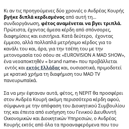
Κι αν τις προηγούμενες δύο χρονιές ο Ανδρέας Κουρής
βγήκε διπλά κερδισμένος
από αυτή τη…
συνδιοργάνωση,
φέτος αναμένεται να βγει τριπλά.
Πρώτιστα, έχοντας άμεσα κέρδη από σπόνσορες,
διαφημίσεις και εισιτήρια. Κατά δεύτερο, έχοντας
έμμεσο, αλλά πολλαπλά μετρήσιμο κέρδος για το
κανάλι του και, άρα, για την τσέπη του με την
μετονομασία τού σόου σε «EUROVISION A MAD SHOW»,
ένα νεοαποκτηθέν « brand name» που προβάλλεται
εντός και
εκτός Ελλάδας
και, ουσιαστικά, πριμοδοτεί
με κρατικό χρήμα τη διαφήμιση του MAD TV
πανευρωπαϊκά.
Σα να μην έφταναν αυτά, φέτος, η ΝΕΡΙΤ θα προσφέρει
στον Ανδρέα Κουρή ακόμη περισσότερα κέρδη αφού,
σύμφωνα με την απόφαση του Διοικητικού Συμβουλίου
της και έπειτα από εισήγηση του Γενικού Διευθυντή
Οικονομικών και Διοικητικών Υπηρεσιών, ο Ανδρέας
Κουρής εκτός από όλα τα προαναφερόμενα που του