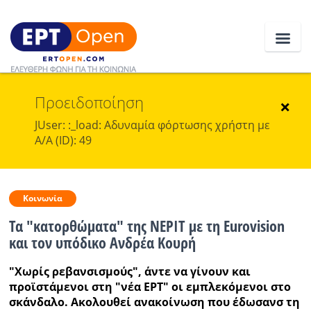
Προειδοποίηση
Ειδήσεις
×
JUser: :_load: Αδυναμία φόρτωσης χρήστη με
Α/Α (ID): 49
Ελλάδα
Κοινωνία
Κοινωνία
Πολιτική
Τα "κατορθώματα" της ΝΕΡΙΤ με τη Eurovision
Οικονομία
και τον υπόδικο Ανδρέα Κουρή
Αθλητικά
"Χωρίς ρεβανσισμούς", άντε να γίνουν και
προϊστάμενοι στη "νέα ΕΡΤ" οι εμπλεκόμενοι στο
Κόσμος
σκάνδαλο. Ακολουθεί ανακοίνωση που έδωσανσ τη