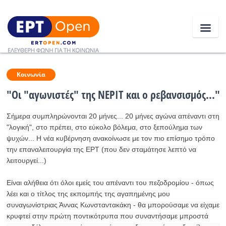
Ειδήσεις
Κοινωνία
"Οι "αγωνιστές" της ΝΕΡΙΤ και ο ρεβανσισμός..."
Ελλάδα
Σήμερα συμπληρώνονται 20 μήνες... 20 μήνες αγώνα απέναντι στη
"λογική", στο πρέπει, στο εύκολο βόλεμα, στο ξεπούλημα των
Κοινωνία
ψυχών... Η νέα κυβέρνηση ανακοίνωσε με τον πιο επίσημο τρόπο
την επαναλειτουργία της ΕΡΤ (που δεν σταμάτησε λεπτό να
Πολιτική
λειτουργεί...)
Οικονομία
Είναι αλήθεια ότι όλοι εμείς του απέναντι του πεζοδρομίου - όπως
Αθλητικά
λέει και ο τίτλος της εκπομπής της αγαπημένης μου
συναγωνίστριας Άννας Κωνσταντακάκη - θα μπορούσαμε να είχαμε
Κόσμος
κρυφτεί στην πρώτη ποντικότρυπα που συναντήσαμε μπροστά