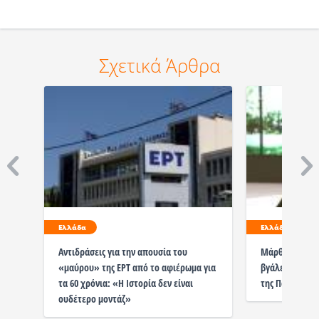
Σχετικά Άρθρα
Ελλάδα
Ελλάδα
Αντιδράσεις για την απουσία του
Μάρθα Φριντζή
«μαύρου» της ΕΡΤ από το αφιέρωμα για
βγάλει την κα
τα 60 χρόνια: «Η Ιστορία δεν είναι
της Παλαιστίν
ουδέτερο μοντάζ»