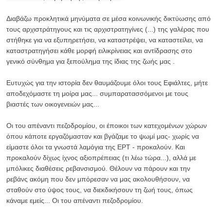
Διαβάζω προκλητικά μηνύματα σε μέσα κοινωνικής δικτύωσης από
τους αρχιστράτηγους και τις αρχιστρατηγίνες (...) της γαλέρας που
στήθηκε για να εξυπηρετήσει, να καταστρέψει, να καταστείλει, να
καταστρατηγήσει κάθε μορφή ειλικρίνειας και αντίδρασης στο
γενικό σύνθημα για ξεπούλημα της ίδιας της ζωής μας .
Ευτυχώς για την ιστορία δεν θαυμάζουμε όλοι τους Εφιάλτες, μήτε
αποδεχόμαστε τη μοίρα μας... συμπαρατασσόμενοι με τους
βιαστές των οικογενειών μας...
Οι του απέναντι πεζοδρομίου, οι έποικοι των κατεχομένων χώρων
όπου κάποτε εργαζόμασταν και βγάζαμε το ψωμί μας- χωρίς να
είμαστε όλοι τα γνωστά λαμόγια της ΕΡΤ - προκαλούν. Και
προκαλούν δίχως ίχνος αξιοπρέπειας (τι λέω τώρα...), αλλά με
μπόλικες διαθέσεις ρεβανσισμού. Θέλουν να πάρουν και την
ρεβάνς ακόμη που δεν μπόρεσαν να μας ακολουθήσουν, να
σταθούν στο ύψος τους, να διεκδικήσουν τη ζωή τους, όπως
κάναμε εμείς... Οι του απέναντι πεζοδρομίου.