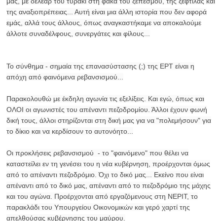
μας, με δέλεαρ του τυράκι στη φάκα του ξεπεσμού, της ξεφτίλας και
της αναξιοπρέπειας... Αυτή είναι μια άλλη ιστορία που δεν αφορά
Ραδιόφωνο
εμάς, αλλά τους άλλους, όπως αναγκαστήκαμε να αποκαλούμε
LIVE
άλλοτε συναδέλφους, συνεργάτες και φίλους...
Εκπομπές
Το σύνθημα - σημαία της επανασύστασης (;) της ΕΡΤ είναι η
απόχη από φαινόμενα ρεβανσισμού...
Πολιτισμός
Παρακολουθώ με έκδηλη αγωνία τις εξελίξεις. Και εγώ, όπως και
ΟΛΟΙ οι αγωνιστές του απέναντι πεζοδρομίου. Άλλοι έχουν φωνή
δική τους, άλλοι στηρίζονται στη δική μας για να "πολεμήσουν" για
το δίκιο και να κερδίσουν το αυτονόητο...
Οι προκλήσεις ρεβανσισμού - το "φαινόμενο" που θέλει να
καταστείλει εν τη γενέσει του η νέα κυβέρνηση, προέρχονται όμως
από το απέναντι πεζοδρόμιο. Όχι το δικό μας... Εκείνο που είναι
απέναντι από το δικό μας, απέναντι από το πεζοδρόμιο της μάχης
και του αγώνα. Προέρχονται από εργαζόμενους στη ΝΕΡΙΤ, το
παρακλάδι του Υπουργείου Οικονομικών και γερό χαρτί της
απελθούσας κυβέρνησης του μαύρου.