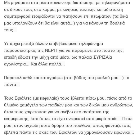
Με μηνύματα στα μέσα κοινωνικής δικτύωσης, με τηλεφωνήματα
σε δικούς τους στο κόμμα, με κινήσεις τακτικής και αδίστακτη
συμπεριφορά ετοιμάζονται να πατήσουν επί πτωμάτων (τα δικά
μας υπολογίζουν ότι θα είναι αυτά...) για να κάνουν τη δουλειά
τους...
Υπάρχει μεταξύ άλλων επιβεβαιωμένο τηλεφώνημα
παρουσιάστριας της ΝΕΡΙΤ για να παραμείνει στο πόστο της,
επειδή έδωσε την μάχη από μέσα, ως παλαιά ΣΥΡΙΖΑία
αγωνίστρια... Και άλλα πολλά...
Παρακολουθώ και καταγράφω (στο βάθος του μυαλού μου...) τα
πάντα...
Τους Εφιάλτες (με κεφαλαίο) τους έβλεπα πίσω μου, πίσω από το
θλιμένο χαμόγελο των παιδιών μου και των δικών μου ανθρώπων,
όταν τους χαιρετούσα για να ανέβω στο αντάρτικο της
ενημέρωσης, έτσι όπως το είχα ονειρευτεί από μικρό παιδί... Πίσω
μου, στον αγχώδη αυτό δρόμο του πουθενά, όπως φάνταζε τότε,
έβλεπα πάντα τις σκιές των Εφιαλτών να χαμογελούσαν ειρωνικά...