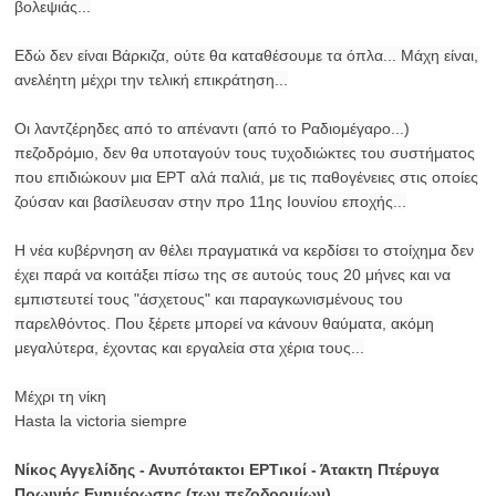
βολεψιάς...
Εδώ δεν είναι Βάρκιζα, ούτε θα καταθέσουμε τα όπλα... Μάχη είναι,
ανελέητη μέχρι την τελική επικράτηση...
Οι λαντζέρηδες από το απέναντι (από το Ραδιομέγαρο...)
πεζοδρόμιο, δεν θα υποταγούν τους τυχοδιώκτες του συστήματος
που επιδιώκουν μια ΕΡΤ αλά παλιά, με τις παθογένειες στις οποίες
ζούσαν και βασίλευσαν στην προ 11ης Ιουνίου εποχής...
Η νέα κυβέρνηση αν θέλει πραγματικά να κερδίσει το στοίχημα δεν
έχει παρά να κοιτάξει πίσω της σε αυτούς τους 20 μήνες και να
εμπιστευτεί τους "άσχετους" και παραγκωνισμένους του
παρελθόντος. Που ξέρετε μπορεί να κάνουν θαύματα, ακόμη
μεγαλύτερα, έχοντας και εργαλεία στα χέρια τους...
Μέχρι τη νίκη
Hasta la victoria siempre
Νίκος Αγγελίδης - Ανυπότακτοι ΕΡΤικοί - Άτακτη Πτέρυγα
Πρωινής Ενημέρωσης (των πεζοδρομίων)