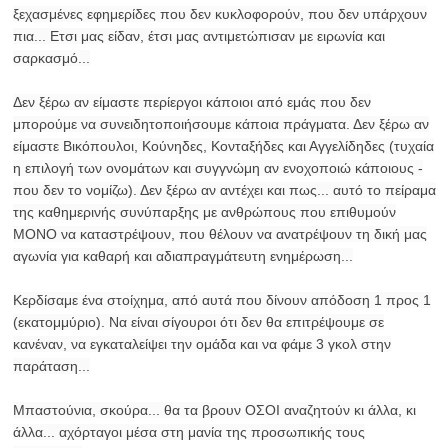
ξεχασμένες εφημερίδες που δεν κυκλοφορούν, που δεν υπάρχουν
πια... Ετσι μας είδαν, έτσι μας αντιμετώπισαν με ειρωνία και
σαρκασμό...
Δεν ξέρω αν είμαστε περίεργοι κάποιοι από εμάς που δεν
μπορούμε να συνειδητοποιήσουμε κάποια πράγματα. Δεν ξέρω αν
είμαστε Βικόπουλοι, Κούνηδες, Κονταξήδες και Αγγελίδηδες (τυχαία
η επιλογή των ονομάτων και συγγνώμη αν ενοχοποιώ κάποιους -
που δεν το νομίζω). Δεν ξέρω αν αντέχει και πως... αυτό το πείραμα
της καθημερινής συνύπαρξης με ανθρώπους που επιθυμούν
ΜΟΝΟ να καταστρέψουν, που θέλουν να ανατρέψουν τη δική μας
αγωνία για καθαρή και αδιαπραγμάτευτη ενημέρωση...
Κερδίσαμε ένα στοίχημα, από αυτά που δίνουν απόδοση 1 προς 1
(εκατομμύριο). Να είναι σίγουροι ότι δεν θα επιτρέψουμε σε
κανέναν, να εγκαταλείψει την ομάδα και να φάμε 3 γκολ στην
παράταση...
Μπαστούνια, σκούρα... θα τα βρουν ΟΣΟΙ αναζητούν κι άλλα, κι
άλλα... αχόρταγοι μέσα στη μανία της προσωπικής τους