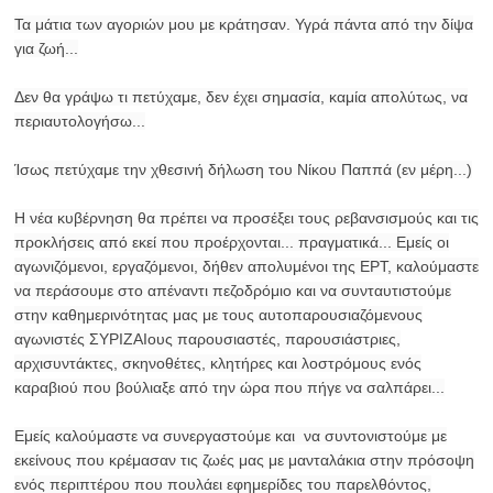
Τα μάτια των αγοριών μου με κράτησαν. Υγρά πάντα από την δίψα
για ζωή...
Δεν θα γράψω τι πετύχαμε, δεν έχει σημασία, καμία απολύτως, να
περιαυτολογήσω...
Ίσως πετύχαμε την χθεσινή δήλωση του Νίκου Παππά (εν μέρη...)
Η νέα κυβέρνηση θα πρέπει να προσέξει τους ρεβανσισμούς και τις
προκλήσεις από εκεί που προέρχονται... πραγματικά... Εμείς οι
αγωνιζόμενοι, εργαζόμενοι, δήθεν απολυμένοι της ΕΡΤ, καλούμαστε
να περάσουμε στο απέναντι πεζοδρόμιο και να συνταυτιστούμε
στην καθημερινότητας μας με τους αυτοπαρουσιαζόμενους
αγωνιστές ΣΥΡΙΖΑΙους παρουσιαστές, παρουσιάστριες,
αρχισυντάκτες, σκηνοθέτες, κλητήρες και λοστρόμους ενός
καραβιού που βούλιαξε από την ώρα που πήγε να σαλπάρει...
Εμείς καλούμαστε να συνεργαστούμε και να συντονιστούμε με
εκείνους που κρέμασαν τις ζωές μας με μανταλάκια στην πρόσοψη
ενός περιπτέρου που πουλάει εφημερίδες του παρελθόντος,