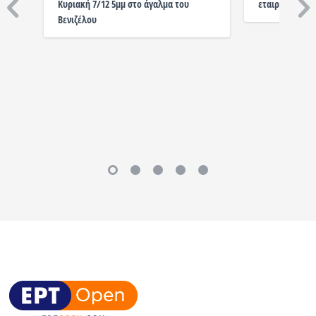
Κυριακή 7/12 5μμ στο άγαλμα του
εταιρείες φύλ
Βενιζέλου