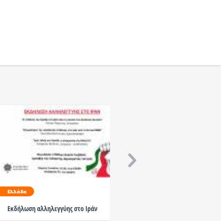
Ελλάδα
Ελλάδα
Εκδήλωση αλληλεγγύης στο Ιράν
ΕΣΗΕΑ: Απόφαση σταθμός
αγωγές κατά δημοσιογ