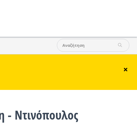
×
η - Ντινόπουλος