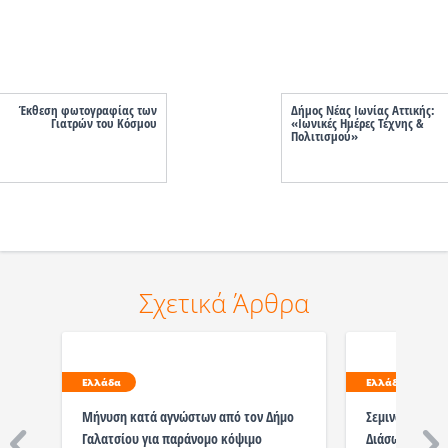
Έκθεση φωτογραφίας των
Δήμος Νέας Ιωνίας Αττικής:
Γιατρών του Κόσμου
«Ιωνικές Ημέρες Τέχνης &
Πολιτισμού»
Σχετικά Άρθρα
Ελλάδα
Ελλάδα
Μήνυση κατά αγνώστων από τον Δήμο
Σεμινάρια Πρώ
Γαλατσίου για παράνομο κόψιμο
Διάσωσης στο 